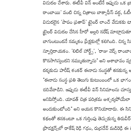
విడుదల చేశారు. ఈటీవీ విన్ అంటేనే ఇప్పుడు ఒక బ్రాం
రాంబాయి' వంటి చిన్న చిత్రాలు బాక్సాఫీస్ వద్ద
విడుదలైన 'పాపం ప్రతాప్' ట్రైలర్ లాంచ్ వేడుకకు 
ట్రైలర్ విడుదల చేసిన హీరో అల్లరి నరేష్ మాట్లాడు
బాగుంటుందనే నమ్మకం ప్రేక్షకుల్లో కలిగింది. చిన్న 
స్ఫూర్తిదాయకం. 'లిటిల్ హార్ట్స్', 'రాజు వెడ్స్
కొనసాగిస్తుందని నమ్ముతున్నాను" అని ఆశాభావం వ్యక
దర్శకుడు హరీష్ శంకర్ ఈనాడు సంస్థతో తనకున్న అను
"ఈనాడు సంస్థ ప్రతి తెలుగు కుటుంబంలో ఒక భాగం. 
చదివేవాడిని. ఇప్పుడు ఈటీవీ విన్ సినిమాలను చూస్త
అనిపిస్తోంది. యావత్ చిత్ర పరిశ్రమ ఆశ్చర్యపోయేలా
అందుకుంటోంది" అని ఆయన కొనియాడారు. ఈ సినిమాను 
కథలతో తనకంటూ ఒక గుర్తింపు తెచ్చుకున్న తిరువీర్
ప్రొడక్షన్స్‌లో రాకేష్ రెడ్డి గడ్డం, రుద్రదేవ్ మడిరెడ్డ