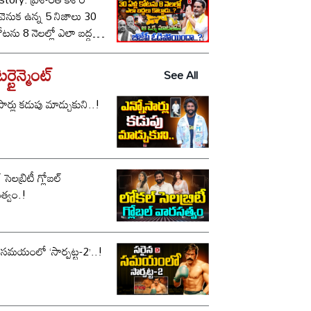
ీ వెనుక ఉన్న 5 నిజాలు 30
కోటను 8 నెలల్లో ఎలా బద్దలు
ాడు..? ఆ ఒక్క మాటతోనే
పీ ఓడిపోయిందా..?
్టైన్మెంట్
See All
సార్లు కడుపు మాడ్చుకుని..!
సెలబ్రిటీ గ్లోబల్
త్వం.!
 సమయంలో ‘సార్పట్ట-2’..!