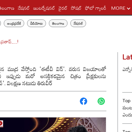
తెలంగాణ
నేషనల్
ఇంటర్నేషనల్
వైరల్
సోషల్
ఫోటో గ్యాలరీ
MORE
ఆంధ్రప్రదేశ్
వీడియోలు
తెలంగాణ
నేషనల్
 ప్రతాప్…!
!
La
దైన ముద్ర వేస్తోంది 'ఈటీవీ విన్'. వరుస విజయాలతో
ఎన్నో
ప్పుడు మరో ఆసక్తికరమైన చిత్రం ప్రేక్షకులను
్'. విలక్షణ నటుడు తిరువీర్
Top 
మంట? 
ఎందు
రేంజ్ 
Top s