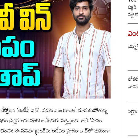
విక్టర
ఏళ్ల 
కొట్ట
బీజే
ఎంటర
ఎన్నో
లోకల్ 
వారస
్ర వేస్తోంది 'ఈటీవీ విన్'. వరుస విజయాలతో దూసుకుపోతున్న
సరైన
్రం ప్రేక్షకులను పలకరించేందుకు సిద్ధమైంది. అదే 'పాపం
లో నటించిన ఈ సినిమా ట్రైలర్‌ను ఇటీవల హైదరాబాద్‌లో ఘనంగా