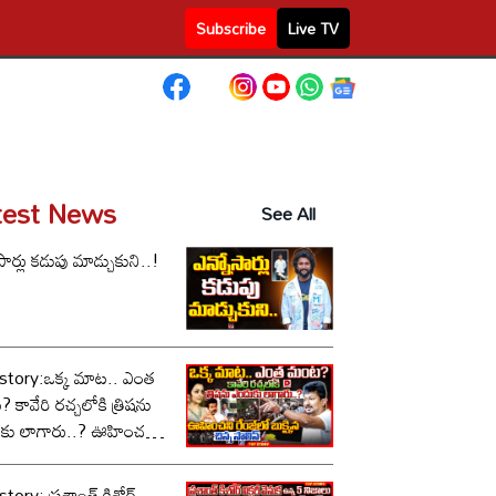
Subscribe
Live TV
test News
See All
సార్లు కడుపు మాడ్చుకుని..!
story:ఒక్క మాట.. ఎంత
కావేరి రచ్చలోకి త్రిషను
కు లాగారు..? ఊహించని
లో బుక్కైన చిన్న స్టాలిన్..!
tory: ప్రశాంత్ కిశోర్