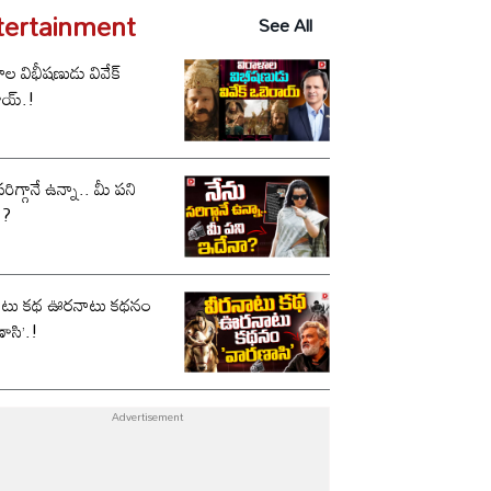
tertainment
See All
ాల విభీషణుడు వివేక్
ాయ్.!
సరిగ్గానే ఉన్నా.. మీ పని
ా?
ాటు కథ ఊరనాటు కథనం
ాసి’.!