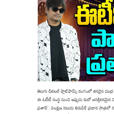
తెలుగు డిజిటల్ ప్లాట్‌ఫామ్స్ రంగంలో తనదైన ముద
ఈ ఓటీటీ సంస్థ నుంచి ఇప్పుడు మరో ఆసక్తికరమైన చిత
ప్రతాప్'. విలక్షణ నటుడు తిరువీర్ ప్రధాన పాత్ర