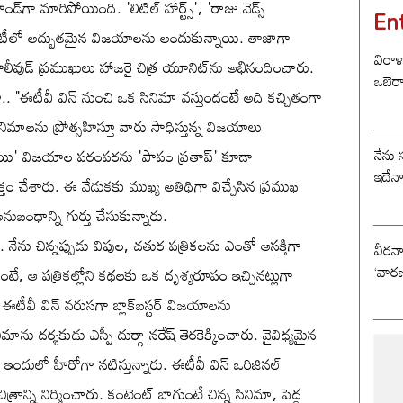
డ్‌గా మారిపోయింది. 'లిటిల్ హార్ట్స్', 'రాజు వెడ్స్
En
, ఓటీటీలో అద్భుతమైన విజయాలను అందుకున్నాయి. తాజాగా
విరాళ
టాలీవుడ్ ప్రముఖులు హాజరై చిత్ర యూనిట్‌ను అభినందించారు.
ఒబెర
తూ.. "ఈటీవీ విన్ నుంచి ఒక సినిమా వస్తుందంటే అది కచ్చితంగా
సినిమాలను ప్రోత్సహిస్తూ వారు సాధిస్తున్న విజయాలు
నేను 
 రాంబాయి' విజయాల పరంపరను 'పాపం ప్రతాప్' కూడా
ఇదేన
్తం చేశారు. ఈ వేడుకకు ముఖ్య అతిథిగా విచ్చేసిన ప్రముఖ
బంధాన్ని గుర్తు చేసుకున్నారు.
నేను చిన్నప్పుడు విపుల, చతుర పత్రికలను ఎంతో ఆసక్తిగా
వీరన
‘వారణ
ుంటే, ఆ పత్రికల్లోని కథలకు ఒక దృశ్యరూపం ఇచ్చినట్లుగా
 ఈటీవీ విన్ వరుసగా బ్లాక్‌బస్టర్ విజయాలను
దర్శకుడు ఎస్పీ దుర్గా నరేష్ తెరకెక్కించారు. వైవిధ్యమైన
 ఇందులో హీరోగా నటిస్తున్నారు. ఈటీవీ విన్ ఒరిజినల్
ి ఈ చిత్రాన్ని నిర్మించారు. కంటెంట్ బాగుంటే చిన్న సినిమా, పెద్ద