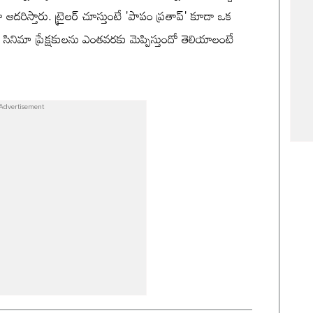
డూ ఆదరిస్తారు. ట్రైలర్ చూస్తుంటే 'పాపం ప్రతాప్' కూడా ఒక
ఈ సినిమా ప్రేక్షకులను ఎంతవరకు మెప్పిస్తుందో తెలియాలంటే