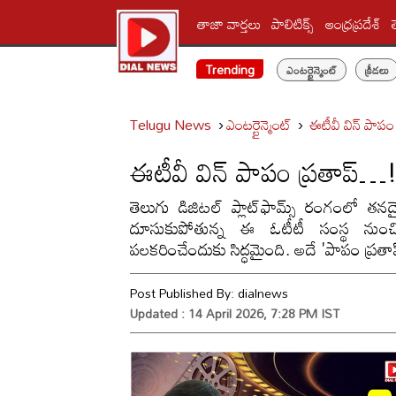
తాజా వార్తలు
పాలిటిక్స్‌
ఆంధ్రప్రదేశ్
Trending
ఎంటర్టైన్మెంట్
క్రీడలు
Telugu News
ఎంటర్టైన్మెంట్
ఈటీవీ విన్ పాపం
ఈటీవీ విన్ పాపం ప్రతాప్…
తెలుగు డిజిటల్ ప్లాట్‌ఫామ్స్ రంగంలో తన
దూసుకుపోతున్న ఈ ఓటీటీ సంస్థ నుంచి ఇ
పలకరించేందుకు సిద్ధమైంది. అదే 'పాపం ప్రతాప
Post Published By:
dialnews
Updated : 14 April 2026, 7:28 PM IST