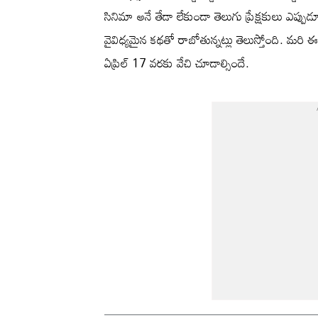
సినిమా అనే తేడా లేకుండా తెలుగు ప్రేక్షకులు ఎప్పు
వైవిధ్యమైన కథతో రాబోతున్నట్లు తెలుస్తోంది. మరి 
ఏప్రిల్ 17 వరకు వేచి చూడాల్సిందే.