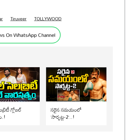
ar
Tiruveer
TOLLYWOOD
ws On WhatsApp Channel
బ్రిటీ గ్లోబల్
సరైన సమయంలో
ం.!
‘సార్పట్ట-2’..!