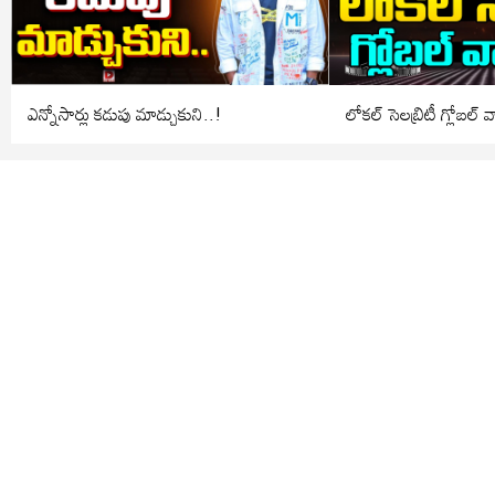
ఎన్నోసార్లు కడుపు మాడ్చుకుని..!
లోకల్ సెలబ్రిటీ గ్లోబల్