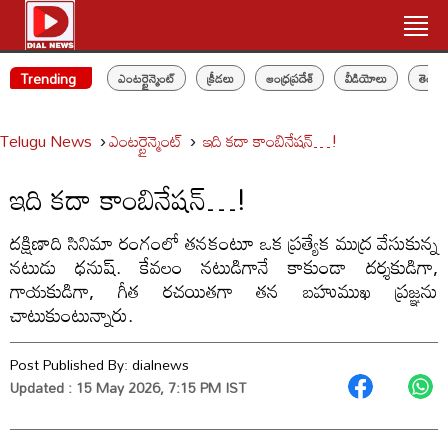
Trending
ఎంటర్టైన్మెంట్
క్రీడలు
ఆంధ్రప్రదేశ్
వీడియోలు
తెలం
Telugu News
ఎంటర్టైన్మెంట్
ఇది కదా కాంబినేషన్…!
ఇది కదా కాంబినేషన్…!
దక్షిణాది సినిమా రంగంలో తనకంటూ ఒక ప్రత్యేక ముద్ర వేసుకున్న
నటుడు ధనుష్. కేవలం నటుడిగానే కాకుండా దర్శకుడిగా,
గాయకుడిగా, గీత రచయితగా తన బహుముఖ ప్రజ్ఞను
చాటుకుంటున్నారు.
Post Published By:
dialnews
Updated : 15 May 2026, 7:15 PM IST