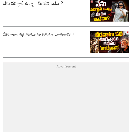
నేను సరిగ్గానే ఉన్నా.. మీ పని ఇదేనా?
వీరనాటు కథ ఊరనాటు కథనం ‘వారణాసి’.!