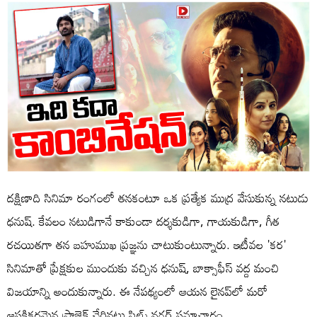
దక్షిణాది సినిమా రంగంలో తనకంటూ ఒక ప్రత్యేక ముద్ర వేసుకున్న నటుడు
ధనుష్. కేవలం నటుడిగానే కాకుండా దర్శకుడిగా, గాయకుడిగా, గీత
రచయితగా తన బహుముఖ ప్రజ్ఞను చాటుకుంటున్నారు. ఇటీవల 'కర'
సినిమాతో ప్రేక్షకుల ముందుకు వచ్చిన ధనుష్, బాక్సాఫీస్ వద్ద మంచి
విజయాన్ని అందుకున్నారు. ఈ నేపథ్యంలో ఆయన లైనప్‌లో మరో
ఆసక్తికరమైన ప్రాజెక్ట్ చేరినట్లు ఫిల్మ్ నగర్ సమాచారం.