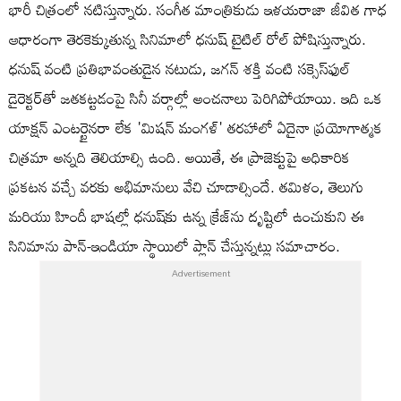
భారీ చిత్రంలో నటిస్తున్నారు. సంగీత మాంత్రికుడు ఇళయరాజా జీవిత గాధ
ఆధారంగా తెరకెక్కుతున్న సినిమాలో ధనుష్ టైటిల్ రోల్ పోషిస్తున్నారు.
ధనుష్ వంటి ప్రతిభావంతుడైన నటుడు, జగన్ శక్తి వంటి సక్సెస్‌ఫుల్
డైరెక్టర్‌తో జతకట్టడంపై సినీ వర్గాల్లో అంచనాలు పెరిగిపోయాయి. ఇది ఒక
యాక్షన్ ఎంటర్టైనరా లేక 'మిషన్ మంగళ్' తరహాలో ఏదైనా ప్రయోగాత్మక
చిత్రమా అన్నది తెలియాల్సి ఉంది. అయితే, ఈ ప్రాజెక్టుపై అధికారిక
ప్రకటన వచ్చే వరకు అభిమానులు వేచి చూడాల్సిందే. తమిళం, తెలుగు
మరియు హిందీ భాషల్లో ధనుష్‌కు ఉన్న క్రేజ్‌ను దృష్టిలో ఉంచుకుని ఈ
సినిమాను పాన్-ఇండియా స్థాయిలో ప్లాన్ చేస్తున్నట్లు సమాచారం.