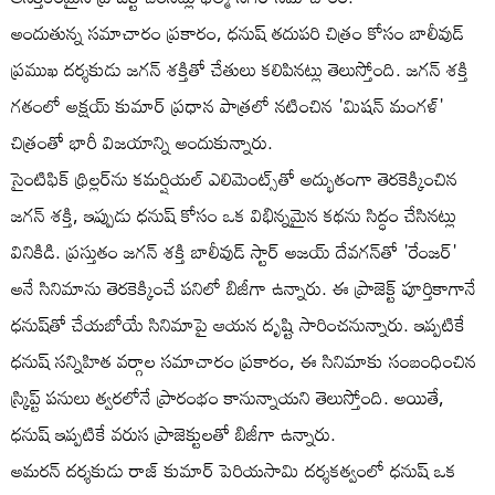
అందుతున్న సమాచారం ప్రకారం, ధనుష్ తదుపరి చిత్రం కోసం బాలీవుడ్
ప్రముఖ దర్శకుడు జగన్ శక్తితో చేతులు కలిపినట్లు తెలుస్తోంది. జగన్ శక్తి
గతంలో అక్షయ్ కుమార్ ప్రధాన పాత్రలో నటించిన 'మిషన్ మంగళ్'
చిత్రంతో భారీ విజయాన్ని అందుకున్నారు.
సైంటిఫిక్ థ్రిల్లర్‌ను కమర్షియల్ ఎలిమెంట్స్‌తో అద్భుతంగా తెరకెక్కించిన
జగన్ శక్తి, ఇప్పుడు ధనుష్ కోసం ఒక విభిన్నమైన కథను సిద్ధం చేసినట్లు
వినికిడి. ప్రస్తుతం జగన్ శక్తి బాలీవుడ్ స్టార్ అజయ్ దేవగన్‌తో 'రేంజర్'
అనే సినిమాను తెరకెక్కించే పనిలో బిజీగా ఉన్నారు. ఈ ప్రాజెక్ట్ పూర్తికాగానే
ధనుష్‌తో చేయబోయే సినిమాపై ఆయన దృష్టి సారించనున్నారు. ఇప్పటికే
ధనుష్ సన్నిహిత వర్గాల సమాచారం ప్రకారం, ఈ సినిమాకు సంబంధించిన
స్క్రిప్ట్ పనులు త్వరలోనే ప్రారంభం కానున్నాయని తెలుస్తోంది. అయితే,
ధనుష్ ఇప్పటికే వరుస ప్రాజెక్టులతో బిజీగా ఉన్నారు.
అమరన్ దర్శకుడు రాజ్ కుమార్ పెరియసామి దర్శకత్వంలో ధనుష్ ఒక