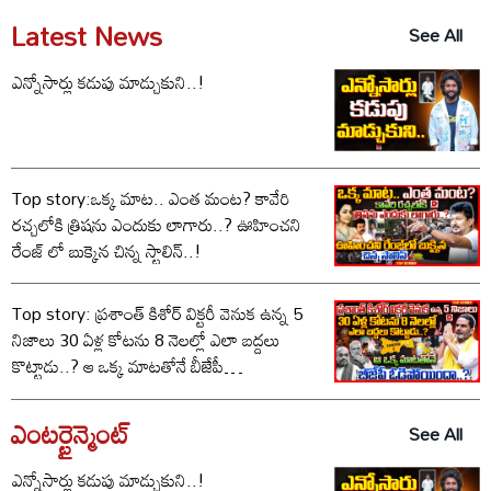
Latest News
See All
ఎన్నోసార్లు కడుపు మాడ్చుకుని..!
Top story:ఒక్క మాట.. ఎంత మంట? కావేరి
రచ్చలోకి త్రిషను ఎందుకు లాగారు..? ఊహించని
రేంజ్ లో బుక్కైన చిన్న స్టాలిన్..!
Top story: ప్రశాంత్ కిశోర్ విక్టరీ వెనుక ఉన్న 5
నిజాలు 30 ఏళ్ల కోటను 8 నెలల్లో ఎలా బద్దలు
కొట్టాడు..? ఆ ఒక్క మాటతోనే బీజేపీ
ఓడిపోయిందా..?
ఎంటర్టైన్మెంట్
See All
ఎన్నోసార్లు కడుపు మాడ్చుకుని..!