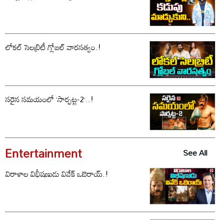
లోకల్ సెలబ్రిటీ గ్లోబల్ వారసత్వం.!
సరైన సమయంలో ‘సార్పట్ట-2’..!
Entertainment
See All
విరాళాల విభీషణుడు వివేక్ ఒబెరాయ్.!