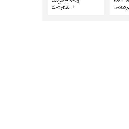
ఎన్నోసార్లు కడుపు
లోకల్ సెల
మాడ్చుకుని..!
వారసత్వ