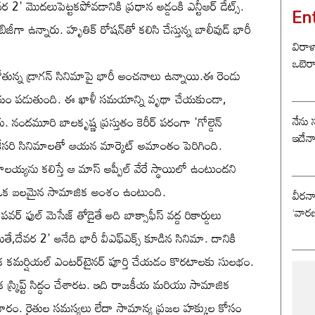
 2' మొదలుపెట్టకపోవడానికి ప్రధాన అడ్డంకి ఎన్టీఆర్ డేట్స్.
En
బిజీగా ఉన్నారు. హృతిక్ రోషన్‌తో కలిసి చేస్తున్న బాలీవుడ్ భారీ
విరాళ
ఒబెర
ాబోతున్న డ్రాగన్ సినిమాపై భారీ అంచనాలు ఉన్నాయి.ఈ రెండు
సమయం పడుతుంది. ఈ ఖాళీ సమయాన్ని వృథా చేయకుండా,
నేను 
రు. నందమూరి బాలకృష్ణ ప్రస్తుతం కెరీర్ పరంగా 'గోల్డెన్
ఇదేన
్ కేసరి సినిమాలతో ఆయన మార్కెట్ అమాంతం పెరిగింది.
లయ్యను కలిస్తే ఆ మాస్ అప్పీల్ వేరే స్థాయిలో ఉంటుందని
ాల్లో ఒక బలమైన సామాజిక అంశం ఉంటుంది.
వీరన
‘వారణ
ర్ ఫుల్ మెసేజ్ తోడైతే అది బాక్సాఫీస్ వద్ద రికార్డులు
 అయితే,దేవర 2' అనేది భారీ వీఎఫ్ఎక్స్ కూడిన సినిమా. దానికి
ఒక కమర్షియల్ ఎంటర్‌టైనర్ పూర్తి చేయడం కొరటాలకు సులభం.
క్రిప్ట్ సిద్ధం చేశారట. ఇది రాజకీయ మరియు సామాజిక
చారం. రైతుల సమస్యలు లేదా సామాన్య ప్రజల హక్కుల కోసం