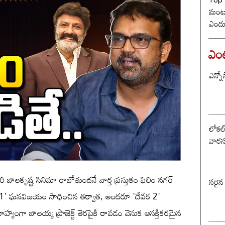
మంట? 
ఎందు
రేంజ్ 
ఎంటర
ఎన్నో
లోకల్ 
వారస
 బాలకృష్ణ సినిమా రాబోతుందనే వార్త ప్రస్తుతం ఫిలిం నగర్
సరైన
దేవర 1' ఘనవిజయం సాధించిన తర్వాత, అందరూ 'దేవర 2'
యంగా బాలయ్య ప్రాజెక్ట్ తెరపైకి రావడం వెనుక ఆసక్తికరమైన