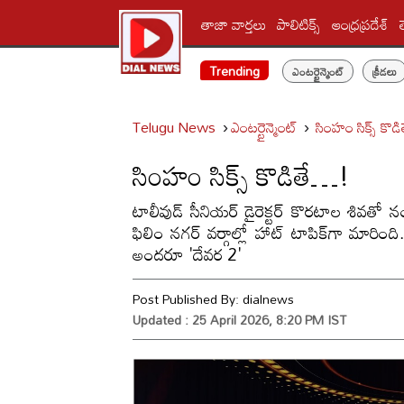
తాజా వార్తలు
పాలిటిక్స్‌
ఆంధ్రప్రదేశ్
Trending
ఎంటర్టైన్మెంట్
క్రీడలు
Telugu News
ఎంటర్టైన్మెంట్
సింహం సిక్స్ కొ
సింహం సిక్స్ కొడితే…!
టాలీవుడ్ సీనియర్ డైరెక్టర్ కొరటాల శివతో 
ఫిలిం నగర్ వర్గాల్లో హాట్ టాపిక్‌గా మార
అందరూ 'దేవర 2'
Post Published By:
dialnews
Updated : 25 April 2026, 8:20 PM IST