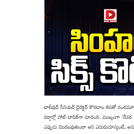
టాలీవుడ్ సీనియర్ డైరెక్టర్ కొరటాల శివతో నందమూరి
వర్గాల్లో హాట్ టాపిక్‌గా మారింది. ముఖ్యంగా '
ఎప్పుడు మొదలవుతుందా అని ఎదురుచూస్తుంటే, అనూహ్