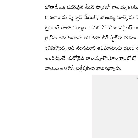
పోరాడే ఒక పవర్‌ఫుల్ లీడర్ పాత్రలో బాలయ్య కనిపి
కొరటాల మార్క్ క్లాస్ మేకింగ్, బాలయ్య మార్క్ మా
టైమింగ్ చాలా ముఖ్యం. 'దేవర 2' కోసం ఎన్టీఆర్ 
క్రేజ్‌ను ఉపయోగించుకుని మరో బిగ్ స్టార్‌తో సిన
కనిపిస్తోంది. ఇది నందమూరి అభిమానులకు డబుల్ 
అలరిస్తుంటే, మరోవైపు బాలయ్య-కొరటాల కాంబోలో ర
ఖాయం అని సినీ విశ్లేషకులు భావిస్తున్నారు.