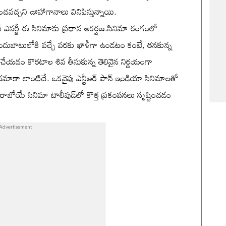
ంచవచ్చని ఊహాగానాలు వినిపిస్తున్నాయి.
స్ ఎనర్జీ ఈ సినిమాకు ప్రధాన ఆకర్షణ.సినిమా రంగంలో
అందుబాటులోకి వచ్చే వరకు ఖాళీగా ఉండటం కంటే, తనకున్న
ిమా చేయడం కొరటాల శివ తీసుకున్న తెలివైన నిర్ణయంగా
ధమాకా లాంటిదే. ఒకవైపు ఎన్టీఆర్ పాన్ ఇండియా సినిమాలతో
ాబోయే సినిమా టాలీవుడ్‌లో కొత్త ప్రకంపనలు సృష్టించడం