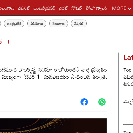
తెలంగాణ
నేషనల్
ఇంటర్నేషనల్
వైరల్
సోషల్
ఫోటో గ్యాలరీ
MORE
ఆంధ్రప్రదేశ్
వీడియోలు
తెలంగాణ
నేషనల్
డితే…!
La
నందమూరి బాలకృష్ణ సినిమా రాబోతుందనే వార్త ప్రస్తుతం
Top s
ింది. ముఖ్యంగా 'దేవర 1' ఘనవిజయం సాధించిన తర్వాత,
ఏమిటి? విడాకులు
తీసుక
త్రిష
ఎన్నో
Top 