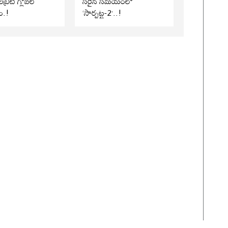
బ్రిటీ గ్లోబల్
సరైన సమయంలో
ం.!
‘సార్పట్ట-2’..!