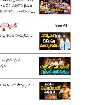
కావేరి రచ్చలోకి త్రిషను
కు లాగారు..? ఊహించని
లో బుక్కైన చిన్న స్టాలిన్..!
్టైన్మెంట్
See All
సార్లు కడుపు మాడ్చుకుని..!
సెలబ్రిటీ గ్లోబల్
త్వం.!
 సమయంలో ‘సార్పట్ట-2’..!