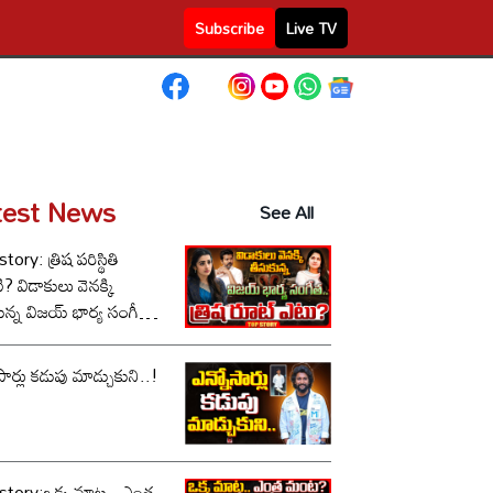
Subscribe
Live TV
test News
See All
tory: త్రిష పరిస్థితి
 వెనక్కి
ున్న విజయ్ భార్య సంగీత,
 రూట్ ఎటు?
సార్లు కడుపు మాడ్చుకుని..!
story:ఒక్క మాట.. ఎంత