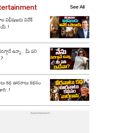
tertainment
See All
ాల విభీషణుడు వివేక్
ాయ్.!
సరిగ్గానే ఉన్నా.. మీ పని
ా?
ాటు కథ ఊరనాటు కథనం
ాసి’.!