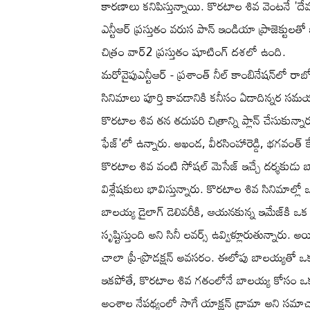
కారణాలు కనిపిస్తున్నాయి. కొరటాల శివ వెంటనే 'దేవర
ఎన్టీఆర్ ప్రస్తుతం వరుస పాన్ ఇండియా ప్రాజెక్టులతో 
చిత్రం వార్2 ప్రస్తుతం షూటింగ్ దశలో ఉంది.
మరోవైపుఎన్టీఆర్ - ప్రశాంత్ నీల్ కాంబినేషన్‌లో ర
సినిమాలు పూర్తి కావడానికి కనీసం ఏడాదిన్నర 
కొరటాల శివ తన తదుపరి చిత్రాన్ని ప్లాన్ చేసుకున్నా
ఫేజ్'లో ఉన్నారు. అఖండ, వీరసింహారెడ్డి, భగవంత
కొరటాల శివ వంటి సోషల్ మెసేజ్ ఇచ్చే దర్శకుడు బా
విశ్లేషకులు భావిస్తున్నారు. కొరటాల శివ సినిమ
బాలయ్య డైలాగ్ డెలివరీకి, ఆయనకున్న ఇమేజ్‌కి ఒక పవ
సృష్టిస్తుంది అని సినీ లవర్స్ ఉవ్విళ్లూరుతున్నారు.
చాలా ప్రీ-ప్రొడక్షన్ అవసరం. ఈలోపు బాలయ్యతో 
ఇకపోతే, కొరటాల శివ గతంలోనే బాలయ్య కోసం ఒక స్
అంశాల నేపథ్యంలో సాగే యాక్షన్ డ్రామా అని సమా