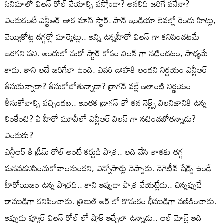
సినిమాలో విలన్ రోల్ వేయాల్సి వస్తోందా? అసలిది జరిగే పనేనా?
ఎందుకంటే ఎన్టీఆర్ ఊర మాస్ స్టార్. పాన్ ఇండియా లెవల్లో రెండు హిట్లు,
వెయ్యికోట్ల దగ్గర్లో మార్కెట్లు.. ఇన్ని ఉన్నహీరో విలన్ గా కనిపించటమే
జరగని పని. అందులో మరో స్టార్ కోసం విలన్ గా నటించటం, సాధ్యమే
కాదు. కాని అదే జరిగేలా ఉంది. ఎవరి ఊహకి అందని నిర్ణయం ఎన్టీఆర్
తీసుకున్నాడా? తీసుకోబోతున్నాడా? డ్రాగన్ వల్లే ఇలాంటి నిర్ణయం
తీసుకోవాల్సి వచ్చిందట.. ఇంతక డ్రాగన్ తో తన నెక్ట్స్ విలనిజానికి ఉన్న
లింకేంటి? ఏ హీరో మూవీలో ఎన్టీఆర్ విలన్ గా నటించబోతన్నాడు?
ఎందుకు?
ఎన్టీఆర్ కి డ్రీమ్ రోల్ అంటే కర్ణుడి పాత్ర.. అది వేసి తాతకు తగ్గ
మనవడనిపించుకోవాలనుందని, ఎన్నోసార్లు చెప్పాడు. నెగెటీవ్ షేడ్స్ ఉండే
హీరోయిజం ఉన్న పాత్రది.. కాని ఇప్పుడా పాత్ర వేయట్లేదు.. చిన్నప్పుడే
రాముడిగా కనిపించాడు. త్రిబుల్ ఆర్ లో కొమరం భీముడిగా వణికించాడు.
ఇప్పుడు ప్యూర్ విలన్ రోల్ లో షాక్ ఇచ్చేలా ఉన్నాడు.. ఆల్ మోస్ట్ ఇది