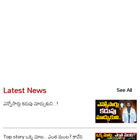
Latest News
See All
ఎన్నోసార్లు కడుపు మాడ్చుకుని..!
Top story:ఒక్క మాట.. ఎంత మంట? కావేరి