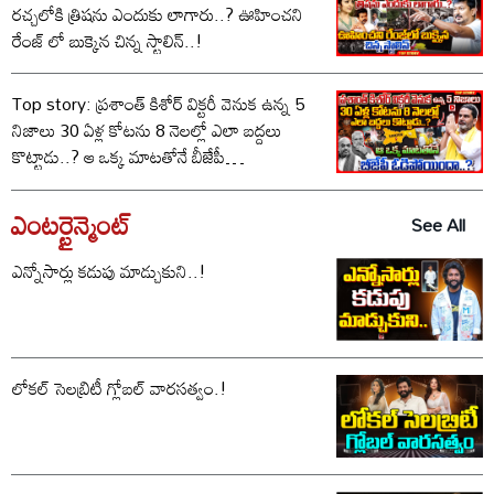
రచ్చలోకి త్రిషను ఎందుకు లాగారు..? ఊహించని
రేంజ్ లో బుక్కైన చిన్న స్టాలిన్..!
Top story: ప్రశాంత్ కిశోర్ విక్టరీ వెనుక ఉన్న 5
నిజాలు 30 ఏళ్ల కోటను 8 నెలల్లో ఎలా బద్దలు
కొట్టాడు..? ఆ ఒక్క మాటతోనే బీజేపీ
ఓడిపోయిందా..?
ఎంటర్టైన్మెంట్
See All
ఎన్నోసార్లు కడుపు మాడ్చుకుని..!
లోకల్ సెలబ్రిటీ గ్లోబల్ వారసత్వం.!