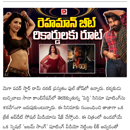
మెగా పవర్ స్టార్ రామ్ చరణ్ ప్రస్తుతం ఫుల్ జోష్‌లో ఉన్నారు. దర్శకుడు
బుచ్చిబాబు సానా కాంబినేషన్‌లో తెరకెక్కుతున్న 'పెద్ది' సినిమా షూటింగ్‌ను
శరవేగంగా జరుపుకుంటున్నారు. ఈ సినిమాకు సంబంధించి తాజాగా ఒక
క్రేజీ అప్‌డేట్ సోషల్ మీడియాను షేక్ చేస్తోంది. ఈ చిత్రంలో ఉండబోయే
ఒక స్పెషల్ 'ఐటమ్ సాంగ్' షూటింగ్ వీడియో నెట్టింట లీక్ అవ్వడంతో