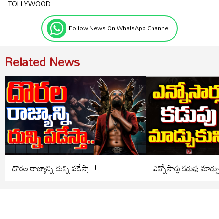
TOLLYWOOD
Follow News On WhatsApp Channel
Related News
దొరల రాజ్యాన్ని దున్ని పడేస్తా..!
ఎన్నోసార్లు కడుపు మాడ్చ