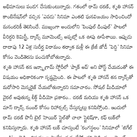
అభిమానులు పండగ చేసుకుంటున్నారు. గతంలో రామ్ చరణ్, శృతి హాసన్
కాంబినేషన్‌లో వచ్చిన 'ఎవడు' సినిమా ఎంతటి ఘనవిజయం సాధించిందో
మనందరికీ తెలిసిందే. ముఖ్యంగా అందులోని 'పింపుల్ డింపుల్' పాటలో
వీరిద్దరి కెమిస్ట్రీ, డ్యాన్స్ మూమెంట్స్ అప్పట్లో ఒక ఊపు ఊపేశాయి. ఇప్పుడు
దాదాపు 12 ఏళ్ల సుదీర్ఘ విరామం తర్వాత మళ్లీ ఈ క్రేజీ జోడీ 'పెద్ది' సినిమా
కోసం వెండితెరను పంచుకోబోతున్నారు.
శృతి హాసన్ తన ఇన్స్టాగ్రామ్ స్టోరీలో ‘ప్యాక్ అప్’ అని పోస్ట్ చేయడంతో ఈ
విషయం అధికారికంగా స్పష్టమైంది. ఈ పాటలో శృతి హాసన్ తన డ్యాన్స్‌తో
మరోసారి మెస్మరైజ్ చేయబోతున్నారని సమాచారం. సోషల్ మీడియాలో
వైరల్ అవుతున్న లీక్డ్ వీడియో ప్రకారం.. చరణ్ మరియు శృతి హాసన్ ఒక
మాస్ డ్యాన్స్ నంబర్ కోసం రిహార్సల్స్ చేస్తున్నట్లు కనిపిస్తోంది. ఇందులో
రామ్ చరణ్ పొనీ టైల్ హెయిర్ స్టైల్‌తో చాలా స్టైలిష్‌గా, రఫ్ లుక్‌లో
కనిపిస్తున్నారు. శృతి హాసన్ లుక్ చూస్తుంటే 'రంగస్థలం' సినిమాలో 'జిగేల్