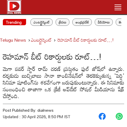
Trending
ఎంటర్టైన్మెంట్
క్రీడలు
ఆంధ్రప్రదేశ్
వీడియోలు
తెలం
Telugu News
ఎంటర్టైన్మెంట్
రెహమాన్ బీట్ రికార్డులకు రూట్…!
రెహమాన్ బీట్ రికార్డులకు రూట్…!
మెగా పవర్ స్టార్ రామ్ చరణ్ ప్రస్తుతం ఫుల్ జోష్‌లో ఉన్నారు.
దర్శకుడు బుచ్చిబాబు సానా కాంబినేషన్‌లో తెరకెక్కుతున్న 'పెద్ది'
సినిమా షూటింగ్‌ను శరవేగంగా జరుపుకుంటున్నారు. ఈ సినిమాకు
సంబంధించి తాజాగా ఒక క్రేజీ అప్‌డేట్ సోషల్ మీడియాను షేక్
చేస్తోంది.
Post Published By:
dialnews
Updated : 30 April 2026, 8:50 PM IST