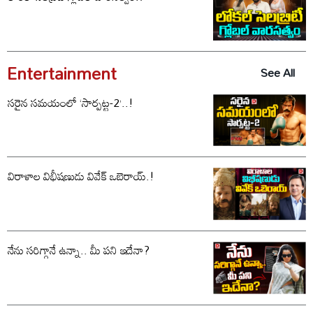
Entertainment
See All
సరైన సమయంలో ‘సార్పట్ట-2’..!
విరాళాల విభీషణుడు వివేక్ ఒబెరాయ్.!
నేను సరిగ్గానే ఉన్నా.. మీ పని ఇదేనా?