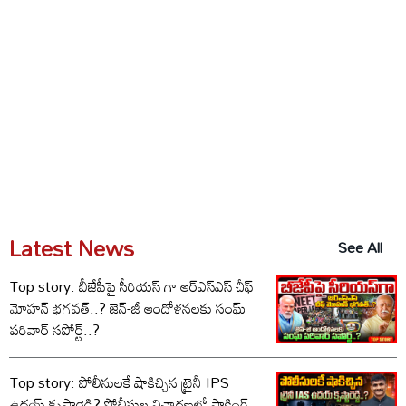
Latest News
See All
Top story: బీజేపీపై సీరియస్ గా ఆర్‌ఎస్‌ఎస్ చీఫ్
మోహన్ భగవత్..? జెన్-జీ ఆందోళనలకు సంఘ్
పరివార్ సపోర్ట్..?
Top story: పోలీసులకే షాకిచ్చిన ట్రైనీ IPS
ఉదయ్ కృష్ణారెడ్డి? పోలీసుల విచారణలో షాకింగ్