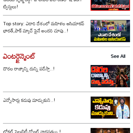
ట్విస్టులు!
Top story: ఎడారి దేశంలో మహిళల ఆసియాకప్
భారత్,పాక్ మ్యాచ్ పైనే అందరి చూపు..!
ఎంటర్టైన్మెంట్
See All
దొరల రాజ్యాన్ని దున్ని పడేస్తా..!
ఎన్నోసార్లు కడుపు మాడ్చుకుని..!
లోకల్ సెలబ్రిటీ గ్లోబల్ వారసత్వం.!