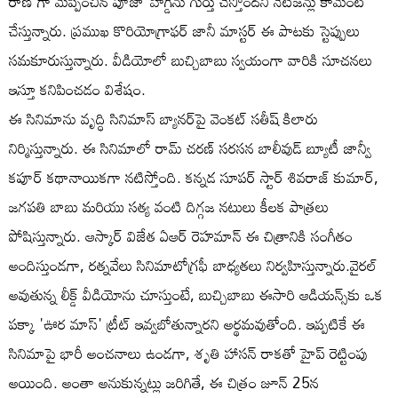
రాణి'గా మెప్పించిన పూజా హెగ్డేను గుర్తు చేస్తోందని నెటిజన్లు కామెంట్
చేస్తున్నారు. ప్రముఖ కొరియోగ్రాఫర్ జానీ మాస్టర్ ఈ పాటకు స్టెప్పులు
సమకూరుస్తున్నారు. వీడియోలో బుచ్చిబాబు స్వయంగా వారికి సూచనలు
ఇస్తూ కనిపించడం విశేషం.
ఈ సినిమాను వృద్ధి సినిమాస్ బ్యానర్‌పై వెంకట్ సతీష్ కిలారు
నిర్మిస్తున్నారు. ఈ సినిమాలో రామ్ చరణ్ సరసన బాలీవుడ్ బ్యూటీ జాన్వీ
కపూర్ కథానాయికగా నటిస్తోంది. కన్నడ సూపర్ స్టార్ శివరాజ్ కుమార్,
జగపతి బాబు మరియు సత్య వంటి దిగ్గజ నటులు కీలక పాత్రలు
పోషిస్తున్నారు. ఆస్కార్ విజేత ఏఆర్ రెహమాన్ ఈ చిత్రానికి సంగీతం
అందిస్తుండగా, రత్నవేలు సినిమాటోగ్రఫీ బాధ్యతలు నిర్వహిస్తున్నారు.వైరల్
అవుతున్న లీక్డ్ వీడియోను చూస్తుంటే, బుచ్చిబాబు ఈసారి ఆడియన్స్‌కు ఒక
పక్కా 'ఊర మాస్' ట్రీట్ ఇవ్వబోతున్నారని అర్థమవుతోంది. ఇప్పటికే ఈ
సినిమాపై భారీ అంచనాలు ఉండగా, శృతి హాసన్ రాకతో హైప్ రెట్టింపు
అయింది. అంతా అనుకున్నట్లు జరిగితే, ఈ చిత్రం జూన్ 25న