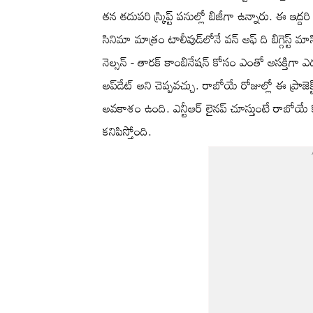
తన తదుపరి స్క్రిప్ట్ పనుల్లో బిజీగా ఉన్నారు. ఈ ఇద్దరి 
సినిమా మాత్రం టాలీవుడ్‌లోనే వన్ ఆఫ్ ది బిగ్గెస్ట్ మాసి
నెల్సన్ - తారక్ కాంబినేషన్ కోసం ఎంతో ఆసక్తిగా ఎ
అప్‌డేట్ అని చెప్పవచ్చు. రాబోయే రోజుల్లో ఈ ప్రాజె
అవకాశం ఉంది. ఎన్టీఆర్ లైనప్ చూస్తుంటే రాబోయ
కనిపిస్తోంది.