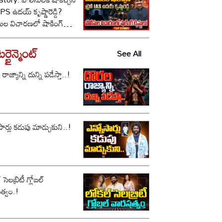
ీ IPS ఉదయ్ కృష్ణారెడ్డి?
సుల విచారణలో షాకింగ్
టులు!
్టైన్మెంట్
See All
ాజ్యాన్ని దున్ని పడేస్తా..!
సార్లు కడుపు మాడ్చుకుని..!
సెలబ్రిటీ గ్లోబల్
త్వం.!