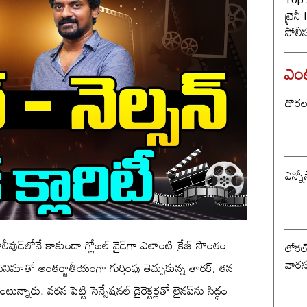
ట్రైన
పోలీ
ట్విస్
ఎంటర
దొరల ర
ఎన్నో
లీవుడ్‌లోనే కాకుండా గ్లోబల్ వైడ్‌గా ఎలాంటి క్రేజ్ సొంతం
లోకల్ 
వారస
్' సినిమాతో అంతర్జాతీయంగా గుర్తింపు తెచ్చుకున్న తారక్, తన
న్నారు. వరస పెట్టి సెన్సేషనల్ డైరెక్టర్లతో లైనప్‌ను సిద్ధం