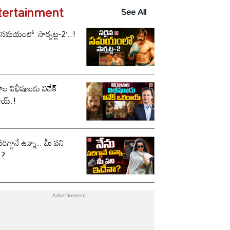
tertainment
See All
 సమయంలో ‘సార్పట్ట-2’..!
ాల విభీషణుడు వివేక్
ాయ్.!
సరిగ్గానే ఉన్నా.. మీ పని
ా?