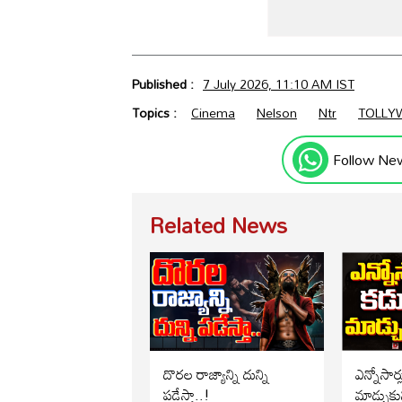
Published :
7 July 2026, 11:10 AM IST
Topics :
Cinema
Nelson
Ntr
TOLLY
Follow Ne
Related News
దొరల రాజ్యాన్ని దున్ని
ఎన్నోసార్
పడేస్తా..!
మాడ్చుకు