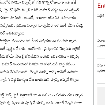
ోనే సినిమా సర్కిల్స్‌లో గత కొన్ని రోజులుగా ఒక క్రేజీ
En
ర్, 'జైలర్' ఫేమ్ నెల్సన్ దిలీప్ కుమార్ దర్శకత్వంలో ఎన్టీఆర్
సరైన
 టాపిక్‌గా మారింది. అయితే, తాజాగా లభించిన సమాచారం
 వచ్చేసింది. ప్రముఖ నిర్మాత సూర్యదేవర నాగవంశీ చేసిన లేటెస్ట్
ైరల్ అవుతున్నాయి.
విరాళ
జెక్ట్‌కు సంబంధించిన కీలక విషయాలను పంచుకున్నారు.
ఒబెర
్పష్టం చేశారు. అంతేకాదు, ప్రస్తుతానికి నెల్సన్‌కు ఆల్రెడీ
 చేయబోయే ప్రాజెక్ట్ కోసమేనని ఆయన అధికారికంగా కన్ఫర్మ్
ీప్ కుమార్ కలయికలో సినిమా రాబోతోందనే వార్త కేవలం
నేను 
ఇదేన
మని తేలిపోయింది. నెల్సన్ మార్క్ డార్క్ కామెడీ మరియు
సాఫీస్ వద్ద రికార్డుల వేట ఖాయమని ఫ్యాన్స్ అప్పుడే లెక్కలు
ాజెక్ట్ సెట్స్ పైకి వెళ్లడానికి కొంత సమయం పడుతుందని నిర్మాత
పుకున్న చిత్రాలను పూర్తి చేయాల్సి ఉంది. అలాగే నెల్సన్ కూడా