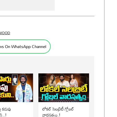
WOOD
ws On WhatsApp Channel
లు కడుపు
లోకల్ సెలబ్రిటీ గ్లోబల్
ని..!
వారసత్వం.!