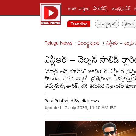
తాజా వార్తలు
పాలిటిక్స్‌
ఆంధ్రప్రదేశ్
Trending
ఎంటర్టైన్మెంట్
క్రీడలు
Telugu News
ఎంటర్టైన్మెంట్
ఎన్టీఆర్ – నెల్సన్ 
ఎన్టీఆర్ – నెల్సన్ సాలిడ్ క్లారి
"మ్యాన్ ఆఫ్ మాసెస్" జూనియర్ ఎన్టీఆర్ ప్రస్తు
సొంతం చేసుకున్నారో ప్రత్యేకంగా చెప్పక్కర్
తెచ్చుకున్న తారక్, తన తదుపరి చిత్రాలను కూడ
Post Published By:
dialnews
Updated : 7 July 2026, 11:10 AM IST