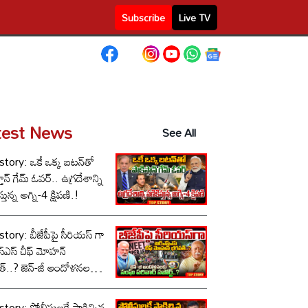
Subscribe
Live TV
test News
See All
tory: ఒకే ఒక్క బటన్‌తో
తాన్ గేమ్ ఓవర్.. ఉగ్రదేశాన్ని
్తున్న అగ్ని-4 క్షిపణి.!
tory: బీజేపీపై సీరియస్ గా
స్‌ఎస్ చీఫ్ మోహన్
్..? జెన్-జీ ఆందోళనలకు
పరివార్ సపోర్ట్..?
tory: పోలీసులకే షాకిచ్చిన