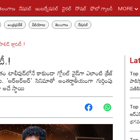
తెలంగాణ
నేషనల్
ఇంటర్నేషనల్
వైరల్
సోషల్
ఫోటో గ్యాలరీ
MORE
ఆంధ్రప్రదేశ్
వీడియోలు
తెలంగాణ
నేషనల్
సాలిడ్ క్లారిటీ.!
టీ.!
La
తం టాలీవుడ్‌లోనే కాకుండా గ్లోబల్ వైడ్‌గా ఎలాంటి క్రేజ్
Top s
లేదు. 'ఆర్ఆర్ఆర్' సినిమాతో అంతర్జాతీయంగా గుర్తింపు
పాకిస్
ా అదే స్థాయి
వణికిస
Top s
ఆర్‌ఎ
భగవత
సంఘ్ 
Top s