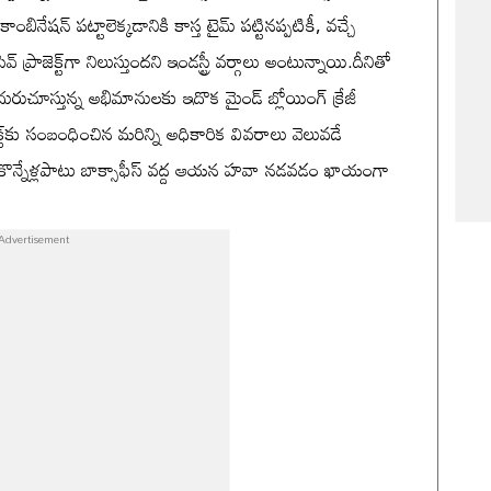
కాంబినేషన్ పట్టాలెక్కడానికి కాస్త టైమ్ పట్టినప్పటికీ, వచ్చే
వ్ ప్రాజెక్ట్‌గా నిలుస్తుందని ఇండస్ట్రీ వర్గాలు అంటున్నాయి.దీనితో
దురుచూస్తున్న అభిమానులకు ఇదొక మైండ్ బ్లోయింగ్ క్రేజీ
క్ట్‌కు సంబంధించిన మరిన్ని అధికారిక వివరాలు వెలువడే
ే కొన్నేళ్లపాటు బాక్సాఫీస్ వద్ద ఆయన హవా నడవడం ఖాయంగా