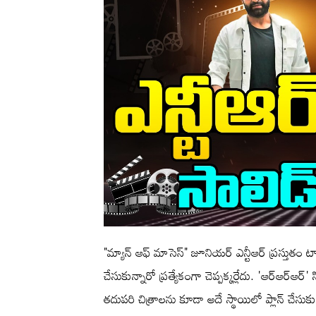
"మ్యాన్ ఆఫ్ మాసెస్" జూనియర్ ఎన్టీఆర్ ప్రస్తుతం టా
చేసుకున్నారో ప్రత్యేకంగా చెప్పక్కర్లేదు. 'ఆర్ఆర్ఆర
తదుపరి చిత్రాలను కూడా అదే స్థాయిలో ప్లాన్ చేసుకుంటు