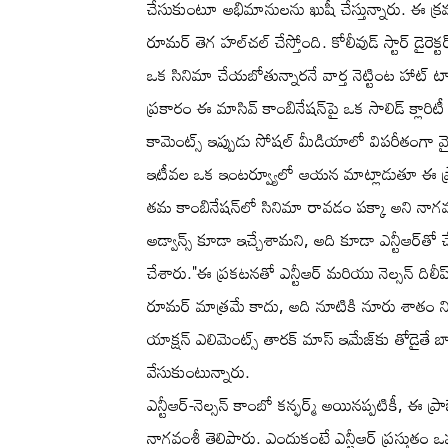
చేసుకుంటూ అభిమానులను ఖుషీ చేస్తున్నారు. ఈ క్రమంల
రూమర్ తెగ హల్‌చల్ చేస్తోంది. కోలీవుడ్ స్టార్ డైరెక్ట
ఒక సినిమా చేయబోతున్నారనే వార్త నెట్టింట హాట్
ప్రకారం ఈ మాసివ్ కాంబినేషన్‌పై ఒక సాలిడ్ క్లారిటీ
కామెంట్స్ ఇప్పుడు సోషల్ మీడియాలో విపరీతంగా వ
ఇటీవల ఒక ఇంటర్వ్యూలో ఆయన మాట్లాడుతూ ఈ ప్రా
తమ కాంబినేషన్‌లో సినిమా రావడం పక్కా అని నాగవంశీ స
అడ్వాన్స్ కూడా ఇచ్చేశామని, అది కూడా ఎన్టీఆర్‌తో
చేశారు."ఈ ప్రకటనతో ఎన్టీఆర్ మరియు నెల్సన్ దిల
రూమర్ మాత్రమే కాదు, అది నూటికి నూరు శాతం నిజ
యాక్షన్ ఎలిమెంట్స్ తారక్ మాస్ ఇమేజ్‌కు తోడైతే బాక్
వేసుకుంటున్నారు.
ఎన్టీఆర్-నెల్సన్ కాంబో కన్ఫర్మ్ అయినప్పటికీ, ఈ ప్ర
నాగవంశీ తెలిపారు. ఎందుకంటే ఎన్టీఆర్ ప్రస్తుతం ఒప్