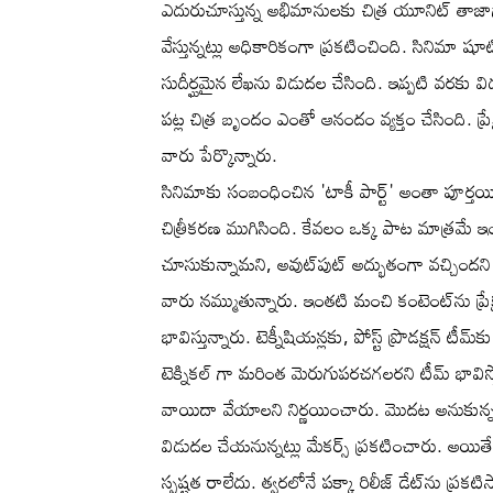
ఎదురుచూస్తున్న అభిమానులకు చిత్ర యూనిట్ తాజాగ
వేస్తున్నట్లు అధికారికంగా ప్రకటించింది. సినిమా షూట
సుదీర్ఘమైన లేఖను విడుదల చేసింది. ఇప్పటి వరకు వి
పట్ల చిత్ర బృందం ఎంతో ఆనందం వ్యక్తం చేసింది. ప్
వారు పేర్కొన్నారు.
సినిమాకు సంబంధించిన 'టాకీ పార్ట్' అంతా పూర్తయింద
చిత్రీకరణ ముగిసింది. కేవలం ఒక్క పాట మాత్రమే ఇం
చూసుకున్నామని, అవుట్‌పుట్ అద్భుతంగా వచ్చిందని టీ
వారు నమ్ముతున్నారు. ఇంతటి మంచి కంటెంట్‌ను ప్రే
భావిస్తున్నారు. టెక్నీషియన్లకు, పోస్ట్ ప్రొడక్షన్
టెక్నికల్ గా మరింత మెరుగుపరచగలరని టీమ్ భావిస్
వాయిదా వేయాలని నిర్ణయించారు. మొదట అనుకున్న ష
విడుదల చేయనున్నట్లు మేకర్స్ ప్రకటించారు. అయిత
స్పష్టత రాలేదు. త్వరలోనే పక్కా రిలీజ్ డేట్‌ను ప్రక