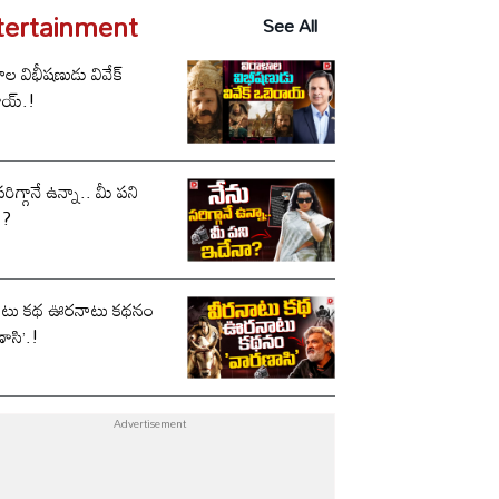
tertainment
See All
ాల విభీషణుడు వివేక్
ాయ్.!
సరిగ్గానే ఉన్నా.. మీ పని
ా?
ాటు కథ ఊరనాటు కథనం
ాసి’.!