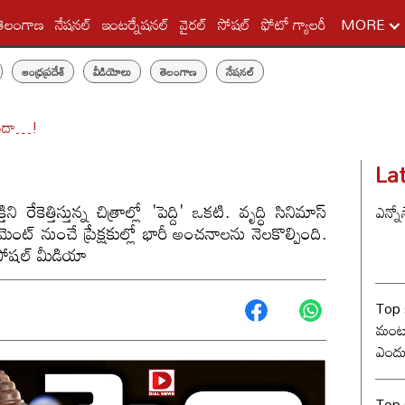
తెలంగాణ
నేషనల్
ఇంటర్నేషనల్
వైరల్
సోషల్
ఫోటో గ్యాలరీ
MORE
ఆంధ్రప్రదేశ్
వీడియోలు
తెలంగాణ
నేషనల్
ాయిదా…!
La
 రేకెత్తిస్తున్న చిత్రాల్లో 'పెద్ది' ఒకటి. వృద్ధి సినిమాస్
ఎన్నో
ంట్ నుంచే ప్రేక్షకుల్లో భారీ అంచనాలను నెలకొల్పింది.
స్ సోషల్ మీడియా
Top 
మంట? 
ఎందు
రేంజ్ 
Top s