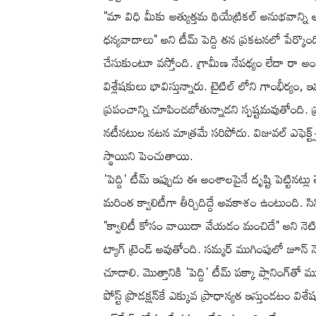
"మా విధి మీకు అత్యుత్తమ థియేట్రికల్ అనుభవాన్న
ధన్యవాదాలు" అని టీమ్ పెద్ది తన ప్రకటనలో పేర్కొంద
చేసుకుంటూ వస్తోంది. గ్రామీణ నేపథ్యం లేదా రా అండ
విశ్లేషకులు భావిస్తున్నారు. టైటిల్ లోని గాంభీర్యం,
ప్రపంచాన్ని చూపించబోతున్నాడని స్పష్టమవుతోంది. ప
నటీనటుల నటన మాత్రమే సరిపోదు. విజువల్ ఎఫెక్ట్స్, క
స్థాయిని పెంచుతాయి.
'పెద్ది' టీమ్ ఇప్పుడు ఈ అంశాలపైనే దృష్టి పెట్టి
మరింత క్వాలిటీగా తీర్చిదిద్దే అవకాశం ఉంటుంది.
"క్వాలిటీ కోసం వాయిదా వేయడం మంచిదే" అని నెటిజన
ట్యాగ్ ట్రెండ్ అవుతోంది. సమ్మర్ ముగింపులో జూన్ న
చూడాలి. మొత్తానికి 'పెద్ది' టీమ్ పక్కా ప్లానింగ్‌తో
పోస్ట్ ప్రొడక్షన్‌కే ఎక్కువ ప్రాధాన్యత ఇస్తుండటం విశ