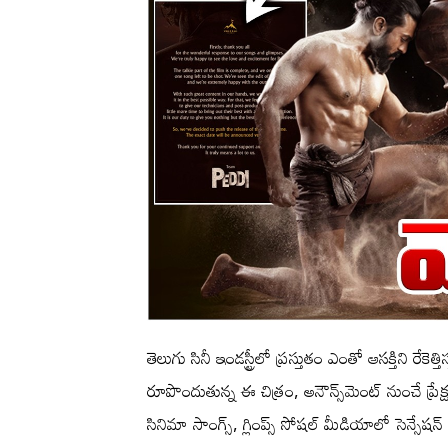
తెలుగు సినీ ఇండస్ట్రీలో ప్రస్తుతం ఎంతో ఆసక్తిని రేకెత్తి
రూపొందుతున్న ఈ చిత్రం, అనౌన్స్‌మెంట్ నుంచే ప్రేక
సినిమా సాంగ్స్, గ్లింప్స్ సోషల్ మీడియాలో సెన్సే