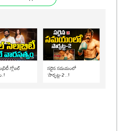
బ్రిటీ గ్లోబల్
సరైన సమయంలో
ం.!
‘సార్పట్ట-2’..!