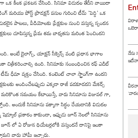
ా ఒక కీలక ప్రకటన చేసింది. సినిమా విడుదల తేదీని వాయిదా
En
ింగ్ మరియు పోస్ట్ ప్రొడక్షన్ పనుల గురించి టీమ్ 'పెద్ది' ఒక
విరాళ
డుదలైన పాటలు, వీడియోలకు ప్రేక్షకుల నుంచి వస్తున్న స్పందన
ఒబెర
రేక్షకులు చూపిస్తున్న ప్రేమ తమ బాధ్యతను మరింత పెంచిందని
నేను 
ి. అంటే డైలాగ్స్, యాక్షన్ సీక్వెన్స్ వంటి ప్రధాన భాగాల
ఇదేన
కా చిత్రీకరించాల్సి ఉంది. సినిమాకు సంబంధించిన రఫ్ ఎడిట్
మ్ ధీమా వ్యక్తం చేసింది. కంటెంట్ చాలా స్ట్రాంగ్‌గా ఉందని
క్షకులకు అందించేటప్పుడు ఎక్కడా రాజీ పడకూడదని మేకర్స్
వీరన
‘వారణ
 టీమ్‌కు మరికొంత సమయం కేటాయిస్తే, వారు సినిమాను విజువల్ గా,
తోంది. అందుకే సినిమాను పక్కాగా సిద్ధం చేయడానికి విడుదల
ెడ్యూల్ ప్రకారం కాకుండా, ఇప్పుడు జూన్ నెలలో సినిమాను
ే జూన్ లో ఏ రోజున థియేటర్లలోకి వస్తుందనే దానిపై ఇంకా
టిస్తామని వారు హామీ ఇచ్చారు.