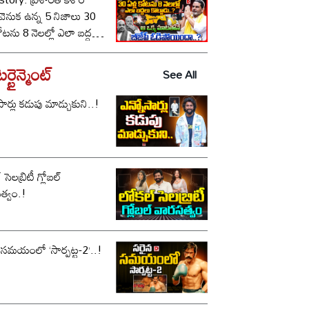
ీ వెనుక ఉన్న 5 నిజాలు 30
కోటను 8 నెలల్లో ఎలా బద్దలు
ాడు..? ఆ ఒక్క మాటతోనే
పీ ఓడిపోయిందా..?
్టైన్మెంట్
See All
సార్లు కడుపు మాడ్చుకుని..!
సెలబ్రిటీ గ్లోబల్
త్వం.!
 సమయంలో ‘సార్పట్ట-2’..!