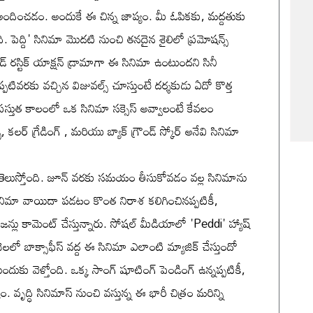
ి అందించడం. అందుకే ఈ చిన్న జాప్యం. మీ ఓపికకు, మద్దతుకు
ి. పెద్ది' సినిమా మొదటి నుంచి తనదైన శైలిలో ప్రమోషన్స్
్ రస్టిక్ యాక్షన్ డ్రామాగా ఈ సినిమా ఉంటుందని సినీ
 ఇప్పటివరకు వచ్చిన విజువల్స్ చూస్తుంటే దర్శకుడు ఏదో కొత్త
్రస్తుత కాలంలో ఒక సినిమా సక్సెస్ అవ్వాలంటే కేవలం
లర్ గ్రేడింగ్ , మరియు బ్యాక్ గ్రౌండ్ స్కోర్ అనేవి సినిమా
నట్లు తెలుస్తోంది. జూన్ వరకు సమయం తీసుకోవడం వల్ల సినిమాను
 సినిమా వాయిదా పడటం కొంత నిరాశ కలిగించినప్పటికీ,
్లు కామెంట్ చేస్తున్నారు. సోషల్ మీడియాలో 'Peddi' హ్యాష్
ెలలో బాక్సాఫీస్ వద్ద ఈ సినిమా ఎలాంటి మ్యాజిక్ చేస్తుందో
 ముందుకు వెళ్తోంది. ఒక్క సాంగ్ షూటింగ్ పెండింగ్ ఉన్నప్పటికీ,
ేషం. వృద్ధి సినిమాస్ నుంచి వస్తున్న ఈ భారీ చిత్రం మరిన్ని