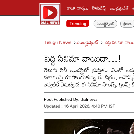
తాజా వార్తలు
పాలిటిక్స్‌
ఆంధ్రప్రదేశ్
Trending
ఎంటర్టైన్మెంట్
క్రీడలు
Telugu News
ఎంటర్టైన్మెంట్
పెద్ది సినిమా వ
పెద్ది సినిమా వాయిదా…!
తెలుగు సినీ ఇండస్ట్రీలో ప్రస్తుతం ఎంతో ఆసక్తిని
పతాకంపై రూపొందుతున్న ఈ చిత్రం, అనౌన్స్‌మె
ఇప్పటికే విడుదలైన ఈ సినిమా సాంగ్స్, గ్లింప్
Post Published By:
dialnews
Updated : 16 April 2026, 4:40 PM IST