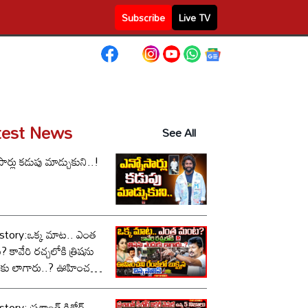
Subscribe
Live TV
test News
See All
సార్లు కడుపు మాడ్చుకుని..!
story:ఒక్క మాట.. ఎంత
కావేరి రచ్చలోకి త్రిషను
కు లాగారు..? ఊహించని
లో బుక్కైన చిన్న స్టాలిన్..!
tory: ప్రశాంత్ కిశోర్