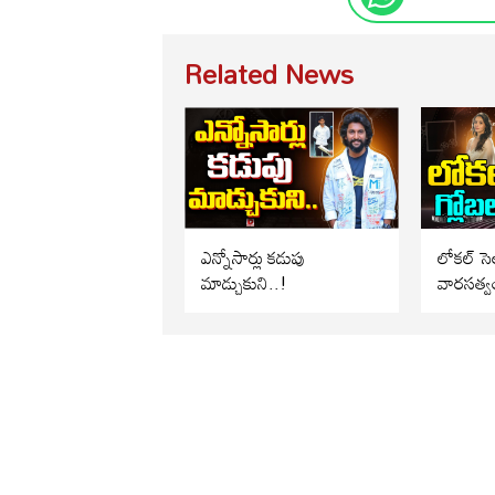
Related News
ఎన్నోసార్లు కడుపు
లోకల్ సెల
మాడ్చుకుని..!
వారసత్వ