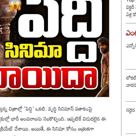
విక్టర
ఏళ్ల 
కొట్ట
బీజే
ఎంటర
ఎన్నో
లోకల్ 
వారస
స్తున్న చిత్రాల్లో 'పెద్ది' ఒకటి. వృద్ధి సినిమాస్ పతాకంపై
సరైన
్షకుల్లో భారీ అంచనాలను నెలకొల్పింది. ఇప్పటికే విడుదలైన ఈ
షన్ క్రియేట్ చేశాయి. అయితే, ఈ సినిమా కోసం ఆత్రుతగా