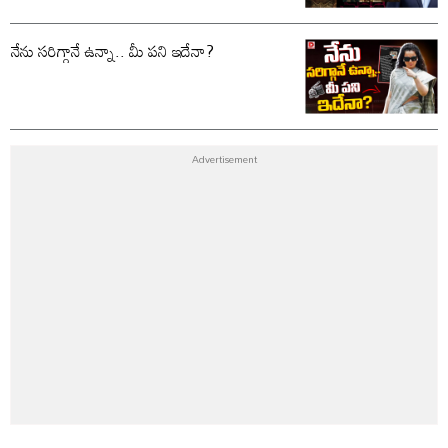
నేను సరిగ్గానే ఉన్నా.. మీ పని ఇదేనా?