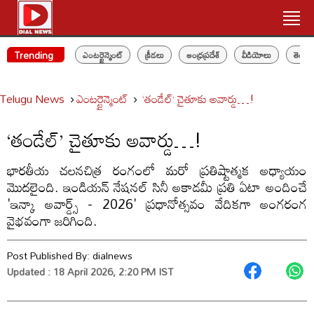
Trending
ఎంటర్టైన్మెంట్
క్రీడలు
ఆంధ్రప్రదేశ్
వీడియోలు
తెలం
Telugu News
ఎంటర్టైన్మెంట్
‘తండేల్’ చైతూకు అవార్డు…!
‘తండేల్’ చైతూకు అవార్డు…!
భారతీయ చలనచిత్ర రంగంలో మరో ప్రతిష్టాత్మక అధ్యాయం
మొదలైంది. ఇండియన్ నేషనల్ సినీ అకాడమీ ప్రతి ఏటా అందించే
'ఇన్కా అవార్డ్స్ - 2026' ప్రధానోత్సవం వేదికగా అంగరంగ
వైభవంగా జరిగింది.
Post Published By:
dialnews
Updated : 18 April 2026, 2:20 PM IST