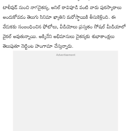
టాలీవుడ్ నుంచి నాగచైతన్య, అనిల్ రావిపూడి వంటి వారు పురస్కారాలు
అందుకోవడం తెలుగు సినిమా ఖ్యాతిని మరోస్థాయికి తీసుకెళ్లింది. ఈ
వేడుకకు సంబంధించిన ఫోటోలు, వీడియోలు ప్రస్తుతం సోషల్ మీడియాలో
వైరల్ అవుతున్నాయి. అక్కినేని అభిమానులు చైతన్యకు శుభాకాంక్షలు
తెలుపుతూ నెట్టింట హంగామా చేస్తున్నారు.