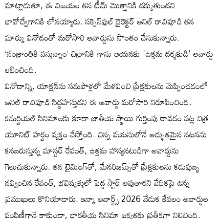
మాట్లాడుతూ, ఈ విజయం తన టీమ్ మొత్తానికి దక్కుతుందని
భావోద్వేగానికి లోనయ్యారు. సక్సెస్‌ఫుల్ డైరెక్టర్ అనిల్ రావిపూడి తన
మార్కు వినోదంతో మరోసారి అవార్డును సొంతం చేసుకున్నారు.
‘సంక్రాంతికి వస్తున్నాం’ చిత్రానికి గాను ఆయనకు 'ఉత్తమ దర్శకుడి' అవార్డు
లభించింది.
వినోదాన్ని, యాక్షన్‌ను సమపాళ్లలో మేళవించి ప్రేక్షకులను మెప్పించడంలో
అనిల్ రావిపూడి సిద్ధహస్తుడని ఈ అవార్డు మరోసారి నిరూపించింది.
కమర్షియల్ సినిమాలకు కూడా జాతీయ స్థాయి గుర్తింపు రావడం పట్ల చిత్ర
యూనిట్ హర్షం వ్యక్తం చేస్తోంది. చిన్న వయసులోనే అద్భుతమైన నటనను
కనబరుస్తున్న మాస్టర్ రేవంత్, ఉత్తమ హాస్యనటుడిగా అవార్డును
గెలుచుకున్నారు. తన టైమింగ్‌తో, మేనరిజమ్స్‌తో ప్రేక్షకులను కడుపుబ్బ
నవ్వించిన రేవంత్, భవిష్యత్తులో పెద్ద స్టార్ అవుతారని వేదికపై ఉన్న
ప్రముఖులు కొనియాడారు. ఇన్కా అవార్డ్స్ 2026 వేడుక కేవలం అవార్డుల
పంపిణీగానే కాకుండా, భారతీయ సినిమా ఐక్యతకు ప్రతీకగా నిలిచింది.