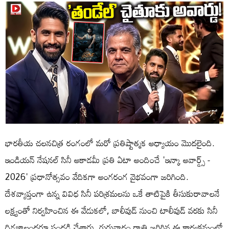
భారతీయ చలనచిత్ర రంగంలో మరో ప్రతిష్టాత్మక అధ్యాయం మొదలైంది.
ఇండియన్ నేషనల్ సినీ అకాడమీ ప్రతి ఏటా అందించే 'ఇన్కా అవార్డ్స్ -
2026' ప్రధానోత్సవం వేదికగా అంగరంగ వైభవంగా జరిగింది.
దేశవ్యాప్తంగా ఉన్న వివిధ సినీ పరిశ్రమలను ఒకే తాటిపైకి తీసుకురావాలనే
లక్ష్యంతో నిర్వహించిన ఈ వేడుకలో, బాలీవుడ్ నుంచి టాలీవుడ్ వరకు సినీ
దిగ్గజాలందరూ సందడి చేశారు. గురువారం రాత్రి జరిగిన ఈ కార్యక్రమంలో