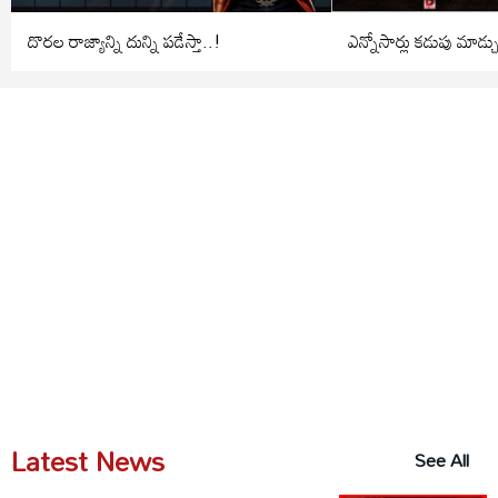
దొరల రాజ్యాన్ని దున్ని పడేస్తా..!
ఎన్నోసార్లు కడుపు మాడ్చ
Latest News
See All