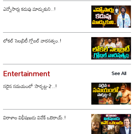
ఎన్నోసార్లు కడుపు మాడ్చుకుని..!
లోకల్ సెలబ్రిటీ గ్లోబల్ వారసత్వం.!
Entertainment
See All
సరైన సమయంలో ‘సార్పట్ట-2’..!
విరాళాల విభీషణుడు వివేక్ ఒబెరాయ్.!