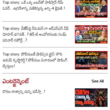
Top story: ఒకే ఒక్క బటన్‌తో పాకిస్తాన్ గేమ్
ఓవర్.. ఉగ్రదేశాన్ని వణికిస్తున్న అగ్ని-4 క్షిపణి.!
Top story: బీజేపీపై సీరియస్ గా ఆర్‌ఎస్‌ఎస్ చీఫ్
మోహన్ భగవత్..? జెన్-జీ ఆందోళనలకు సంఘ్
పరివార్ సపోర్ట్..?
Top story: పోలీసులకే షాకిచ్చిన ట్రైనీ IPS
ఉదయ్ కృష్ణారెడ్డి? పోలీసుల విచారణలో షాకింగ్
ట్విస్టులు!
ఎంటర్టైన్మెంట్
See All
దొరల రాజ్యాన్ని దున్ని పడేస్తా..!