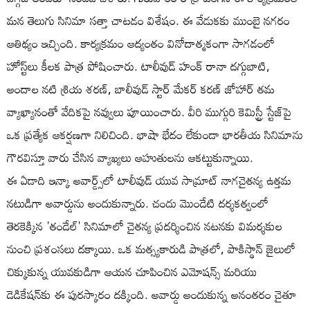
మన తెలుగు సినిమా సత్తా చాటడం విశేషం. ఈ వేడుకకు ముంబై నగరం
ఆతిథ్యం ఇచ్చింది. కార్యక్రమం ఆద్యంతం వినోదాత్మకంగా సాగడంలో
హోస్ట్‌లు కీలక పాత్ర పోషించారు. టాలీవుడ్ హంక్ రానా దగ్గుబాటి,
అందాల నటి శ్రియ శరణ్, బాలీవుడ్ స్టార్ మేకర్ కరణ్ జోహార్ తమ
వ్యాఖ్యానంతో వేదికపై నవ్వులు పూయించారు. వీరి ముగ్గురి కెమిస్ట్రీ స్టేజ్‌పై
ఒక ప్రత్యేక ఆకర్షణగా నిలిచింది. భాషా భేదం లేకుండా భారతీయ సినిమాను
గౌరవిస్తూ వారు చేసిన వ్యాఖ్యలు ఆహుతులను ఆకట్టుకున్నాయి.
ఈ ఏడాది ఇన్కా అవార్డ్స్‌లో టాలీవుడ్ యువ సామ్రాట్ నాగచైతన్య ఉత్తమ
నటుడిగా అవార్డును అందుకున్నారు. చందు మొండేటి దర్శకత్వంలో
తెరకెక్కిన 'తండేల్' సినిమాలో చైతన్య ప్రదర్శించిన నటనకు విమర్శకుల
నుంచి ప్రశంసలు దక్కాయి. ఒక మత్స్యకారుడి పాత్రలో, పాకిస్థాన్ జైలులో
చిక్కుకున్న యువకుడిగా ఆయన చూపించిన ఎమోషన్స్ మరియు
డెడికేషన్‌కు ఈ పురస్కారం దక్కింది. అవార్డు అందుకున్న అనంతరం చైతూ