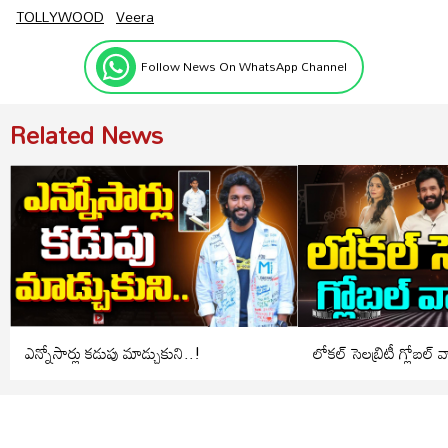
TOLLYWOOD
Veera
Follow News On WhatsApp Channel
Related News
ఎన్నోసార్లు కడుపు మాడ్చుకుని..!
లోకల్ సెలబ్రిటీ గ్లోబల్