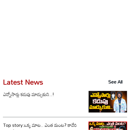
Latest News
See All
ఎన్నోసార్లు కడుపు మాడ్చుకుని..!
Top story:ఒక్క మాట.. ఎంత మంట? కావేరి