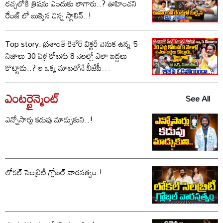
రచ్చలోకి త్రిషను ఎందుకు లాగారు..? ఊహించని
రేంజ్ లో బుక్కైన చిన్న స్టాలిన్..!
Top story: ప్రశాంత్ కిశోర్ విక్టరీ వెనుక ఉన్న 5
నిజాలు 30 ఏళ్ల కోటను 8 నెలల్లో ఎలా బద్దలు
కొట్టాడు..? ఆ ఒక్క మాటతోనే బీజేపీ
ఓడిపోయిందా..?
ఎంటర్టైన్మెంట్
See All
ఎన్నోసార్లు కడుపు మాడ్చుకుని..!
లోకల్ సెలబ్రిటీ గ్లోబల్ వారసత్వం.!