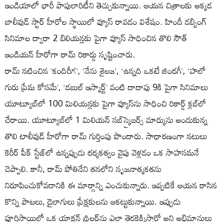
ఇండియాలో భారీ పాపులారిటీని తెచ్చుకున్నాయి. ఆయన చిత్రాలకు అక్కడ
బాలీవుడ్ స్టార్ హీరోల స్థాయిలో వ్యూస్ రావడం విశేషం. హిందీ డబ్బింగ్
సినిమాల ద్వారా 2 బిలియన్లకు పైగా వ్యూస్ సాధించిన తొలి సౌత్
ఇండియన్ హీరోగా రామ్ రికార్డు సృష్టించారు.
రామ్ నటించిన ‘కందిరీగ’, ‘నేను శైలజ’, ‘ఉన్నది ఒకటే జిందగీ’, ‘హలో
గురు ప్రేమ కోసమే’, ‘డబుల్ ఇస్మార్ట్’ వంటి దాదాపు 9కి పైగా సినిమాలు
యూట్యూబ్‌లో 100 మిలియన్లకు పైగా వ్యూస్‌ను సాధించి రికార్డ్ క్లబ్‌లో
చేరాయి. యూట్యూబ్‌లో 1 మిలియన్ సబ్‌స్క్రైబర్స్ మార్కును అందుకున్న
తొలి టాలీవుడ్ హీరోగా రామ్ గుర్తింపు పొందారు. సాధారణంగా నటులు
కెరీర్ పీక్ స్టేజ్‌లో ఉన్నప్పుడు దర్శకత్వం వైపు వెళ్లడం ఒక సాహసమనే
చెప్పాలి. కానీ, రామ్ పోతినేని తనలోని సృజనాత్మకతను
నిరూపించుకోవడానికి ఈ మార్గాన్ని ఎంచుకున్నారు. ఇప్పటికే ఆయన రాసిన
కొన్ని పాటలు, డైలాగులు ప్రేక్షకులను ఆకట్టుకున్నాయి. ఇప్పుడు
పూర్తిస్థాయిలో ఒక యాక్షన్ థ్రిల్లర్‌ను ఎలా తెరకెక్కిస్తారో అని అభిమానులు