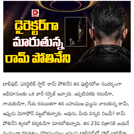
టాలీవుడ్ ‘ఎనర్జిటిక్ స్టార్’ రామ్ పోతినేని తన పుట్టినరోజు సందర్భంగా
అభిమానులకు ఒక భారీ సర్ప్రైజ్ ఇచ్చారు. ఇప్పటివరకు నటుడిగా,
గాయకుడిగా, గేయ రచయితగా తన బహుముఖ ప్రజ్ఞను చాటుకున్న రామ్,
ఇప్పుడు మెగాఫోన్ పట్టబోతున్నారు. అవును, మీరు విన్నది నిజమే! రామ్
పోతినేని త్వరలో దర్శకుడిగా మారబోతున్నారు. తన 23వ చిత్రానికి ఆయనే
స్వయంగా దర్శకత్వం వహిస్తుండటం ఇప్పుడు టాలీవుడ్‌లో హాట్ టాపిక్‌గా