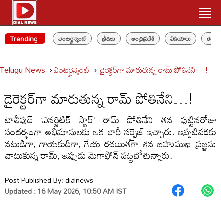
Trending
ఎంటర్టైన్మెంట్
క్రీడలు
ఆంధ్రప్రదేశ్
వీడియోలు
తెలం
Telugu News
ఎంటర్టైన్మెంట్
డైరెక్టర్‌గా మారుతున్న రామ్ పోతినేని…!
డైరెక్టర్‌గా మారుతున్న రామ్ పోతినేని…!
టాలీవుడ్ ‘ఎనర్జిటిక్ స్టార్’ రామ్ పోతినేని తన పుట్టినరోజు
సందర్భంగా అభిమానులకు ఒక భారీ సర్ప్రైజ్ ఇచ్చారు. ఇప్పటివరకు
నటుడిగా, గాయకుడిగా, గేయ రచయితగా తన బహుముఖ ప్రజ్ఞను
చాటుకున్న రామ్, ఇప్పుడు మెగాఫోన్ పట్టబోతున్నారు.
Post Published By:
dialnews
Updated : 16 May 2026, 10:50 AM IST