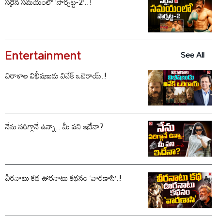
సరైన సమయంలో ‘సార్పట్ట-2’..!
Entertainment
See All
విరాళాల విభీషణుడు వివేక్ ఒబెరాయ్.!
నేను సరిగ్గానే ఉన్నా.. మీ పని ఇదేనా?
వీరనాటు కథ ఊరనాటు కథనం ‘వారణాసి’.!