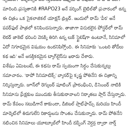
మారింది.ప్రస్తుతానికి #RAPO23 అనే వర్కింగ్ టైటిల్‌తో ప్రచారంలో ఉన్న
ఈ చిత్రం ఒక సైకలాజికల్ యాక్షన్ థ్రిల్లర్. ఇందులో రామ్ ‘వీర’ అనే
పవర్‌ఫుల్ పాత్రలో కనిపించనున్నారు. తాజాగా విడుదలైన పోస్టర్‌లో రామ్
లెదర్ జాకెట్ ధరించి వెనక్కి తిరిగి ఉన్న లుక్ స్టైలిష్‌గా ఉంటూనే, సినిమాలో
ఏదో నిగూఢమైన విషయం ఉందనిపిస్తోంది. ఈ సినిమాకు ‘ఒంటరి తోడేలు
కథ ఇది’ అనే ఆసక్తికరమైన ట్యాగ్‌లైన్‌ను ఖరారు చేశారు.
విశేషం ఏమిటంటే, ఈ కథను రామ్ స్వయంగా సిద్ధం చేసుకున్నట్లు
సమాచారం. ‘రాపో సినిమాటిక్స్’ బ్యానర్‌పై కృష్ణ పోతినేని ఈ చిత్రాన్ని
నిర్మిస్తున్నారు. జూన్‌లో రెగ్యులర్ షూటింగ్ ప్రారంభించి, డిసెంబర్ నాటికి
సినిమాను ప్రేక్షకుల ముందుకు తీసుకురావాలని నిర్మాతలు ప్లాన్ చేస్తున్నారు.
రామ్ కేవలం నటుడిగానే కాకుండా, డిజిటల్ ప్లాట్‌ఫామ్స్ మరియు హిందీ
మార్కెట్‌లో తిరుగులేని రికార్డులను సొంతం చేసుకున్నారు. రామ్ పోతినేని
నటించిన సినిమాలు యూట్యూబ్‌లో హిందీ డబ్బింగ్ వెర్షన్ల ద్వారా నార్త్