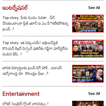
ఇంటర్నేషనల్
See All
Top story: మీకు దండం పెడతా.. డీల్
చేసుకుందాంరా ప్లీజ్ ఇరాన్ ను ఏం పీ*కలేకపోతున్న
ట్రంప్..!
Top story: ఇక విధ్వంసమే! ఉక్రెయిన్‌పైకి
కొరియన్ కిల్లర్ మిస్సైల్ పుతిన్‌కు గిఫ్ట్‌గా మాన్‌స్టర్‌ను
పంపిన కిమ్..!
భారత విద్యార్థులకు ట్రంప్ బిగ్ షాక్.. యూఎస్
ఉద్యోగాలపై రూ. 95 లక్షల ఫీజు..?
Entertainment
See All
లోకల్ సెలబ్రిటీ గ్లోబల్ వారసత్వం.!