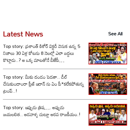
Latest News
See All
Top story: ప్రశాంత్ కిశోర్ విక్టరీ వెనుక ఉన్న 5
నిజాలు 30 ఏళ్ల కోటను 8 నెలల్లో ఎలా బద్దలు
కొట్టాడు..? ఆ ఒక్క మాటతోనే బీజేపీ
ఓడిపోయిందా..?
Top story: మీకు దండం పెడతా.. డీల్
చేసుకుందాంరా ప్లీజ్ ఇరాన్ ను ఏం పీ*కలేకపోతున్న
ట్రంప్..!
Top story: ఇప్పుడు త్రిష…. అప్పుడు
జయలలిత.. ఆడవాళ్ళ చుట్టూ ఆరవ రాజకీయం.!