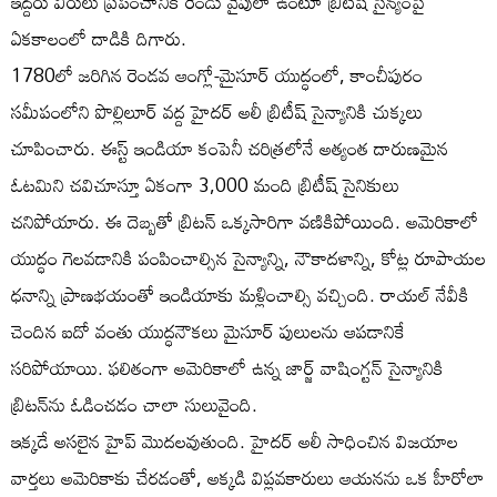
ఇద్దరు వీరులు ప్రపంచానికి రెండు వైపులా ఉంటూ బ్రిటీష్ సైన్యంపై
ఏకకాలంలో దాడికి దిగారు.
1780లో జరిగిన రెండవ ఆంగ్లో-మైసూర్ యుద్ధంలో, కాంచీపురం
సమీపంలోని పొల్లిలూర్ వద్ద హైదర్ అలీ బ్రిటీష్ సైన్యానికి చుక్కలు
చూపించారు. ఈస్ట్ ఇండియా కంపెనీ చరిత్రలోనే అత్యంత దారుణమైన
ఓటమిని చవిచూస్తూ ఏకంగా 3,000 మంది బ్రిటీష్ సైనికులు
చనిపోయారు. ఈ దెబ్బతో బ్రిటన్ ఒక్కసారిగా వణికిపోయింది. అమెరికాలో
యుద్ధం గెలవడానికి పంపించాల్సిన సైన్యాన్ని, నౌకాదళాన్ని, కోట్ల రూపాయల
ధనాన్ని ప్రాణభయంతో ఇండియాకు మళ్లించాల్సి వచ్చింది. రాయల్ నేవీకి
చెందిన ఐదో వంతు యుద్ధనౌకలు మైసూర్ పులులను ఆపడానికే
సరిపోయాయి. ఫలితంగా అమెరికాలో ఉన్న జార్జ్ వాషింగ్టన్ సైన్యానికి
బ్రిటన్‌ను ఓడించడం చాలా సులువైంది.
ఇక్కడే అసలైన హైప్ మొదలవుతుంది. హైదర్ అలీ సాధించిన విజయాల
వార్తలు అమెరికాకు చేరడంతో, అక్కడి విప్లవకారులు ఆయనను ఒక హీరోలా