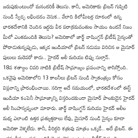
జరుపుకుంటుందో మనందరికీ తెలుసు. కానీ, అమెరికాకు బ్రిటన్ గుప్పిటి
నుండి స్వేచ్ఛ లభించడం వెనుక.. వేలాది కిలోమీటర్ల దూరంలో ఉన్న
భారతదేశానికి చెందిన ఇద్దరు వీర పరాక్రమవంతుల సాయం ఉందనే నిజం
మీలో ఎంతమందికి తెలుసు? అమెరికాలో జార్జ్ వాషింగ్టన్ బ్రిటీష్ సైన్యంతో
పోరాడుతున్నప్పుడు, ఇక్కడ ఇండియాలో బ్రిటన్ నడుము విరిచిన ఆ మైసూర్
పులులు మరెవరో కాదు.. హైదర్ అలీ మరియు టిప్పు సుల్తాన్.
18వ శతాబ్దం చివరి నాటికి బ్రిటీష్ సామ్రాజ్యం ప్రపంచాన్ని శాసిస్తోంది.
ఒకవైపు అమెరికాలోని 13 కాలనీలు బ్రిటన్ నుండి స్వాతంత్ర్యం కోసం
విప్లవాన్ని ప్రారంభించాయి. సరిగ్గా అదే సమయంలో, భారతదేశంలో ఈస్ట్
ఇండియా కంపెనీ సామ్రాజ్యాన్ని విస్తరించకుండా మైసూర్ పాలకుడైన హైదర్
అలీ సింహస్వప్నంలా మారారు. జార్జ్ వాషింగ్టన్ మరియు హైదర్ అలీల
మధ్య ఎలాంటి ఉత్తర ప్రత్యుత్తరాలు లేవు, మైసూర్ నుండి సైన్యం కూడా
అమెరికా వెళ్ళలేదు. కానీ, వీరిద్దరి శత్రువు మాత్రం ఒక్కడే.. అదే బ్రిటన్. ఈ