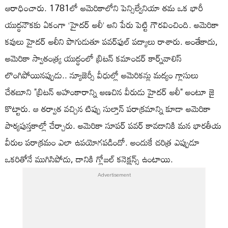
ఆరాధించారు. 1781లో అమెరికాలోని పెన్సిల్వేనియా తమ ఒక భారీ
యుద్ధనౌకకు ఏకంగా ‘హైదర్ అలీ’ అని పేరు పెట్టి గౌరవించింది. అమెరికా
కవులు హైదర్ అలీని పొగుడుతూ పవర్‌ఫుల్ పద్యాలు రాశారు. అంతేకాదు,
అమెరికా స్వాతంత్ర్య యుద్ధంలో బ్రిటన్ కమాండర్ కార్న్‌వాలిస్
లొంగిపోయినప్పుడు.. న్యూజెర్సీ వీధుల్లో అమెరికన్లు మద్యం గ్లాసులు
చేతబూని "బ్రిటన్ అహంకారాన్ని అణచిన వీరుడు హైదర్ అలీ" అంటూ జై
కొట్టారు. ఆ తర్వాత వచ్చిన టిప్పు సుల్తాన్ పరాక్రమాన్ని కూడా అమెరికా
పాఠ్యపుస్తకాల్లో చేర్చారు. అమెరికా సూపర్ పవర్ కావడానికి మన భారతీయ
వీరుల పరాక్రమం ఎలా ఉపయోగపడిందో. అందుకే చరిత్ర ఎప్పుడూ
ఒకరితోనే ముగిసిపోదు, దానికి గ్లోబల్ కనెక్షన్స్ ఉంటాయి.