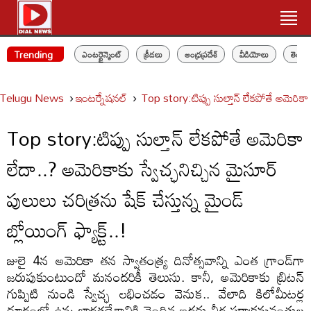
Trending
ఎంటర్టైన్మెంట్
క్రీడలు
ఆంధ్రప్రదేశ్
వీడియోలు
తెలం
Telugu News
ఇంటర్నేషనల్
Top story:టిప్పు సుల్తాన్ లేకపోతే అమెరికా లే
Top story:టిప్పు సుల్తాన్ లేకపోతే అమెరికా
లేదా..? అమెరికాకు స్వేచ్ఛనిచ్చిన మైసూర్
పులులు చరిత్రను షేక్ చేస్తున్న మైండ్
బ్లోయింగ్ ఫ్యాక్ట్..!
జులై 4న అమెరికా తన స్వాతంత్ర్య దినోత్సవాన్ని ఎంత గ్రాండ్‌గా
జరుపుకుంటుందో మనందరికీ తెలుసు. కానీ, అమెరికాకు బ్రిటన్
గుప్పిటి నుండి స్వేచ్ఛ లభించడం వెనుక.. వేలాది కిలోమీటర్ల
దూరంలో ఉన్న భారతదేశానికి చెందిన ఇద్దరు వీర పరాక్రమవంతుల