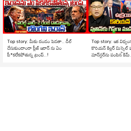
Top story: మీకు దండం పెడతా.. డీల్
Top story: ఇక విధ్వంసమ
చేసుకుందాంరా ప్లీజ్ ఇరాన్ ను ఏం
కొరియన్ కిల్లర్ మిస్సైల్ పుత
పీ*కలేకపోతున్న ట్రంప్..!
మాన్‌స్టర్‌ను పంపిన కిమ్