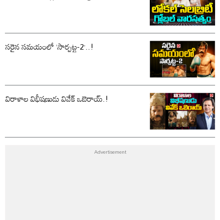
సరైన సమయంలో ‘సార్పట్ట-2’..!
విరాళాల విభీషణుడు వివేక్ ఒబెరాయ్.!