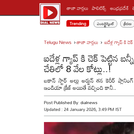
తాజా వార్తలు
పాలిటిక్స్‌
ఆంధ్రప్రదేశ్
Trending
ఎంటర్టైన్మెంట్
క్రీడలు
Telugu News
తాజా వార్తలు
ఐదేళ్ల గ్యాప్ కి చ
ఐదేళ్ల గ్యాప్ కి చెక్ పెట్టిన 
చేతిలో 8 వేల కోట్లు..!
ఐకాన్ స్టార్ అల్లు అర్జున్ తన కెరీర్ ప్లానిం
ఇండియా క్రేజ్ అయితే వచ్చింది కానీ..
Post Published By:
dialnews
Updated : 24 January 2026, 3:49 PM IST