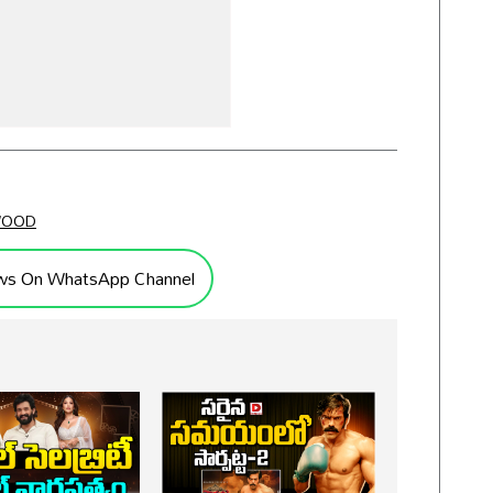
WOOD
ws On WhatsApp Channel