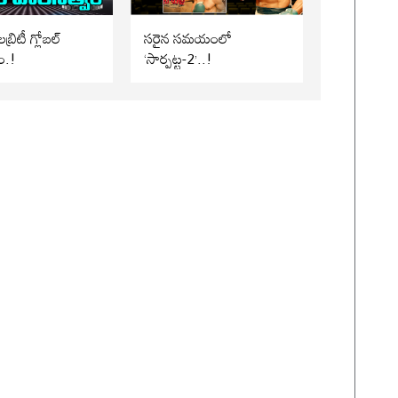
బ్రిటీ గ్లోబల్
సరైన సమయంలో
ం.!
‘సార్పట్ట-2’..!