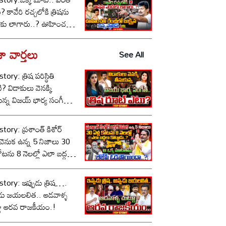
కావేరి రచ్చలోకి త్రిషను
కు లాగారు..? ఊహించని
లో బుక్కైన చిన్న స్టాలిన్..!
ా వార్తలు
See All
tory: త్రిష పరిస్థితి
 వెనక్కి
ున్న విజయ్ భార్య సంగీత,
 రూట్ ఎటు?
tory: ప్రశాంత్ కిశోర్
ీ వెనుక ఉన్న 5 నిజాలు 30
కోటను 8 నెలల్లో ఎలా బద్దలు
ాడు..? ఆ ఒక్క మాటతోనే
పీ ఓడిపోయిందా..?
tory: ఇప్పుడు త్రిష….
ుడు జయలలిత.. ఆడవాళ్ళ
టూ ఆరవ రాజకీయం.!