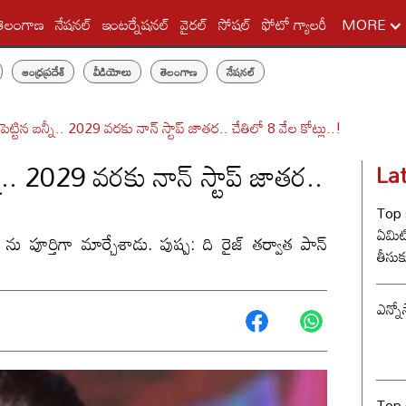
తెలంగాణ
నేషనల్
ఇంటర్నేషనల్
వైరల్
సోషల్
ఫోటో గ్యాలరీ
MORE
ఆంధ్రప్రదేశ్
వీడియోలు
తెలంగాణ
నేషనల్
ెక్ పెట్టిన బన్నీ.. 2029 వరకు నాన్ స్టాప్ జాతర.. చేతిలో 8 వేల కోట్లు..!
బన్నీ.. 2029 వరకు నాన్ స్టాప్ జాతర..
La
Top s
ఏమిటి? విడాకులు
గ్ ను పూర్తిగా మార్చేశాడు. పుష్ప: ది రైజ్ తర్వాత పాన్
తీసుక
త్రిష
ఎన్నో
Top 