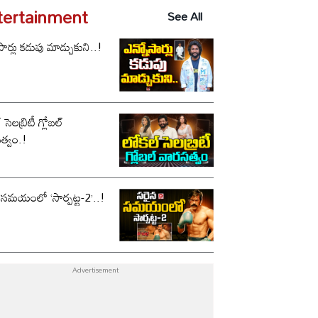
tertainment
See All
సార్లు కడుపు మాడ్చుకుని..!
సెలబ్రిటీ గ్లోబల్
త్వం.!
 సమయంలో ‘సార్పట్ట-2’..!