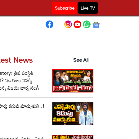
Subscribe
Live TV
test News
See All
tory: త్రిష పరిస్థితి
 వెనక్కి
ున్న విజయ్ భార్య సంగీత,
 రూట్ ఎటు?
సార్లు కడుపు మాడ్చుకుని..!
story:ఒక్క మాట.. ఎంత