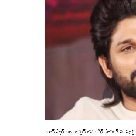
ఐకాన్ స్టార్ అల్లు అర్జున్ తన కెరీర్ ప్లానింగ్ ను పూ