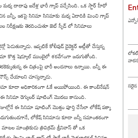
En
ధ్య దాదాపు ఐదేళ్ల భారీ గ్యాప్ వచ్చేసింది. ఒక స్టార్ హీరో
ిన బన్నీ, ఇకపై సినిమా సినిమాకు మధ్య ఏడాదికి మించి గ్యాప్
ఎన్నో
నిరీక్షణకు తెరదించుతూ జెట్ స్పీడ్ లో సినిమాలు
న్లో పెడుతున్నాడు. ఇప్పటికే కోలీవుడ్ డైరెక్టర్ అట్లీతో చేస్తున్న
లోకల్ 
 సినిమా కొత్త షెడ్యూల్ ముంబైలో శరవేగంగా జరుగుతోంది.
వారస
 తెరకెక్కుతున్న ఈ చిత్రంపై భారీ అంచనాలు ఉన్నాయి. బన్నీ ఈ
అనౌన్స్ చేయాలని చూస్తున్నాడు.
సరైన
ో సినిమా కూడా అధికారికంగా ఓకే అయిపోయింది. ఈ కాంబినేషన్
చి ఈ సినిమా రెగ్యులర్ షూటింగ్ మొదలు కానుంది.
ోనే ఈ సినిమా షూటింగ్ మొత్తం పూర్తి చేసేలా లోకేష్ పక్కా
గ్ జరుగుతుండగానే, లోకేష్ సినిమాను కూడా బన్నీ సమాంతరంగా
ాటల మాంత్రికుడు త్రివిక్రమ్ శ్రీనివాస్ తో ఒక
ార్తికేయ స్వామి బ్యాక్ డ్రాప్ లో సాగే భారీ మైథలాజికల్ సినిమా