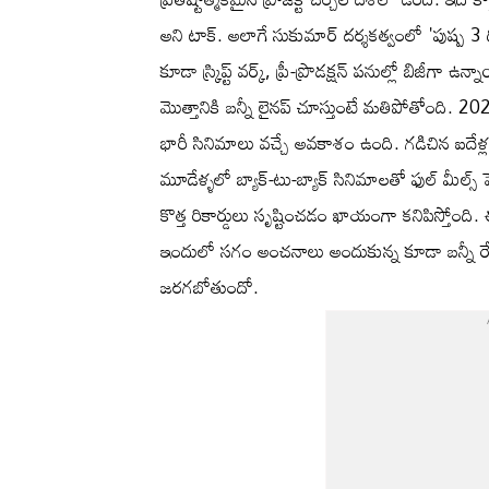
అని టాక్. అలాగే సుకుమార్ దర్శకత్వంలో 'పుష్ప 3 ది
కూడా స్క్రిప్ట్ వర్క్, ప్రీ-ప్రొడక్షన్ పనుల్లో బిజీగా ఉన్న
మొత్తానికి బన్నీ లైనప్ చూస్తుంటే మతిపోతోంది. 
భారీ సినిమాలు వచ్చే అవకాశం ఉంది. గడిచిన ఐదేళ్
మూడేళ్ళలో బ్యాక్-టు-బ్యాక్ సినిమాలతో ఫుల్ మీల్స్ పెట
కొత్త రికార్డులు సృష్టించడం ఖాయంగా కనిపిస్తోంది
ఇందులో సగం అంచనాలు అందుకున్న కూడా బన్నీ రేంజ్ 
జరగబోతుందో.