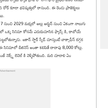
 రోర్ కూడా భవిష్యత్తులో రానుంది. ఈ రెండు ప్రాజెక్టులు
ాయి.
2027 నుంచి 2029 మధ్యలో అల్లు అర్జున్ నుంచి ఏకంగా నాలుగు
లలో ఒక్క సినిమా కోసమే ఎదురుచూసిన ఫ్యాన్స్ కి, రాబోయే
్టబోతున్నాడు. ఐకాన్ స్టార్ స్పీడ్ చూస్తుంటే బాక్సాఫీస్ దగ్గర
. ఈ సినిమాలో బిజినెస్ అంతా కలిపితే దాదాపు 8,000 కోట్లు.
నెక్స్ట్ లెవెల్ కి వెళ్ళిపోతుంది. మరి చూడాలి ఏం