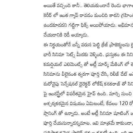
అయితే వచ్చింది కానీ.. తెలియకుండానే రెండు భాగాల మ
కెరీర్ లో ఇంత గ్యాప్ రావడం మంచిది కాదని గ్రహించ
ఉండకూడదని గట్టిగా ఫిక్స్ అయిపోయాడు. అభిమానుల 
చేయడానికి రెడీ అయ్యాడు.
ఈ నిర్ణయంతోనే బన్నీ వరుస పెట్టి క్రేజీ ప్రాజెక్టులను లై
భారీ సినిమా సెట్స్ మీదకు వెళ్ళింది. ప్రస్తుతం ఈ
కమర్షియల్ ఎలిమెంట్స్ తో అట్లీ మార్క్ మేకింగ్ లో
సినిమాను వీలైనంత త్వరగా పూర్తి చేసి, రిలీజ్ డేట్ 
మరోవైపు సెన్సేషనల్ డైరెక్టర్ లోకేష్ కనకరాజ్ త
పై ఇండస్ట్రీలో విపరీతమైన హైప్ ఉంది. మార్చి నుం
ఆశ్చర్యకరమైన విషయం ఏమిటంటే, కేవలం 120 రోజుల్ల
ప్లానింగ్ తో ఉన్నాడు. అంటే అట్లీ సినిమా షూటిం
పూర్తి చేయనున్నాడన్నమాట. ఇవి మాత్రమే కాకుండా, మ
ప్రతిష్టాత్మకమైన ప్రాజెక్ట్ చర్చల దశలో ఉంది. ఇది క