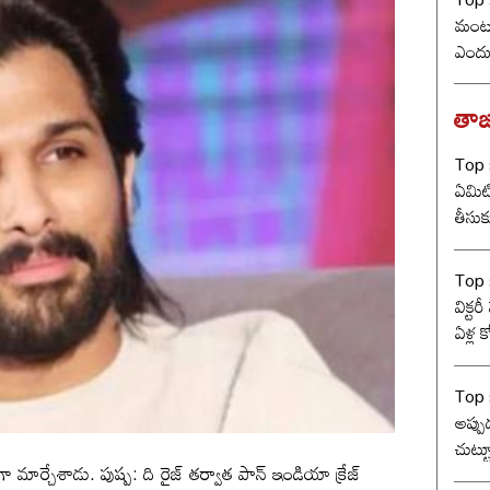
మంట? 
ఎందు
రేంజ్ 
తాజ
Top s
ఏమిటి? విడాకులు
తీసుక
త్రిష
Top s
విక్టర
ఏళ్ల 
కొట్ట
బీజే
Top s
అప్ప
చుట్
ర్తిగా మార్చేశాడు. పుష్ప: ది రైజ్ తర్వాత పాన్ ఇండియా క్రేజ్