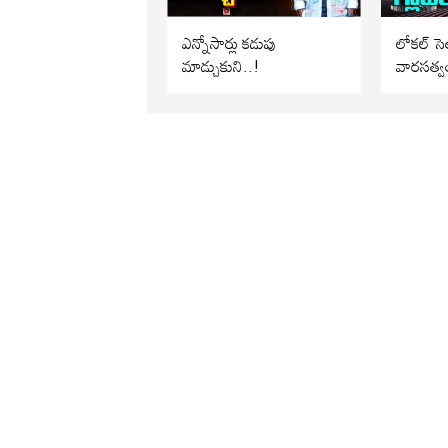
ఎన్నోసార్లు కడుపు
లోకల్ సెల
మాడ్చుకుని..!
వారసత్వ