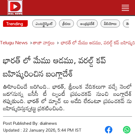
Trending
ఎంటర్టైన్మెంట్
క్రీడలు
ఆంధ్రప్రదేశ్
వీడియోలు
తెలం
Telugu News
తాజా వార్తలు
భారత్ లో మేము ఆడము, వరల్డ్ కప్ బహిష్కరి
భారత్ లో మేము ఆడము, వరల్డ్ కప్
బహిష్కరించిన బంగ్లాదేశ్
ఊహించిందే జరిగింది.. భారత్, శ్రీలంక వేదికలుగా వచ్చే నెలలో
జరగనున్న ఐసీసీ టీ ట్వంటీ ప్రపంచకప్ నుంచి బంగ్లాదేశ్
తప్పుకుంది. భారత్ లో మ్యాచ్ లు ఆడేది లేదంటూ ప్రపంచకప్ ను
బహిష్కరిస్తున్నట్టు ప్రకటించింది.
Post Published By:
dialnews
Updated : 22 January 2026, 5:44 PM IST