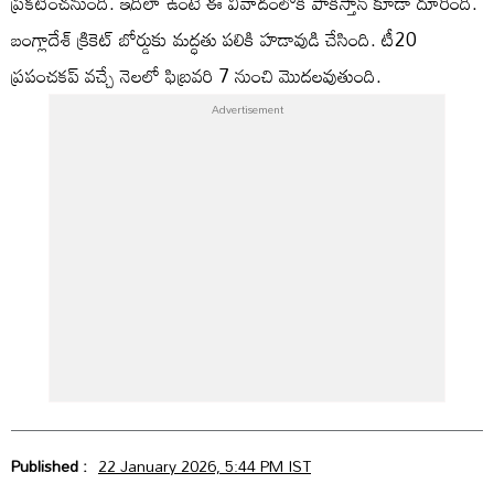
ప్రకటించనుంది. ఇదిలా ఉంటే ఈ వివాదంలోకి పాకిస్తాన్ కూడా దూరింది.
బంగ్లాదేశ్ క్రికెట్ బోర్డుకు మద్ధతు పలికి హడావుడి చేసింది. టీ20
ప్రపంచకప్ వచ్చే నెలలో ఫిబ్రవరి 7 నుంచి మొదలవుతుంది.
Published :
22 January 2026, 5:44 PM IST