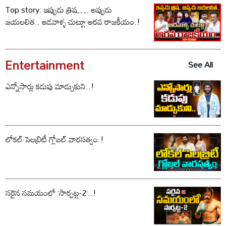
Top story: ఇప్పుడు త్రిష…. అప్పుడు
జయలలిత.. ఆడవాళ్ళ చుట్టూ ఆరవ రాజకీయం.!
Entertainment
See All
ఎన్నోసార్లు కడుపు మాడ్చుకుని..!
లోకల్ సెలబ్రిటీ గ్లోబల్ వారసత్వం.!
సరైన సమయంలో ‘సార్పట్ట-2’..!