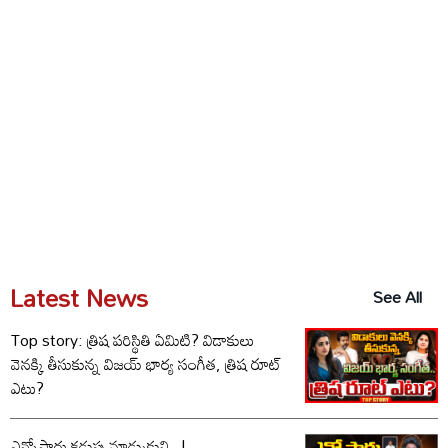
Latest News
See All
Top story: త్రిష పరిస్థితి ఏమిటి? విడాకులు
వెనక్కి తీసుకున్న విజయ్ భార్య సంగీత, త్రిష రూట్
ఎటు?
ఎన్నోసార్లు కడుపు మాడ్చుకుని..!