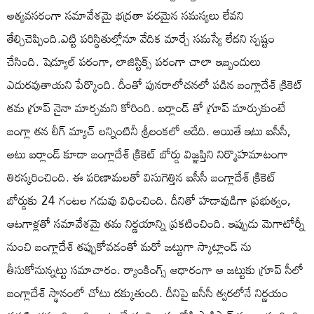
అత్యవసరంగా సమావేశమై భద్రతా పరమైన సమస్యలు లేవని
తేల్చిచెప్పింది.ఎట్టి పరిస్థితుల్లోనూ వేదిక మార్చే సమస్యే లేదని స్పష్టం
చేసింది. షెడ్యూల్ పరంగా, లాజిస్టిక్స్ పరంగా చాలా ఇబ్బందులు
ఎదురవుతాయని పేర్కొంది. దీంతో పునరాలోచనలో పడిన బంగ్లాదేశ్ క్రికెట్
తమ గ్రూప్ నైనా మార్చమని కోరింది. ఐర్లాండ్ తో గ్రూప్ మార్చుకుంటే
బంగ్లా తన లీగ్ మ్యాచ్ లన్నింటినీ శ్రీలంకలో ఆడేది. అయితే ఇటు ఐసీసీ,
అటు ఐర్లాండ్ కూడా బంగ్లాదేశ్ క్రికెట్ బోర్డు విజ్ఞప్తిని నిర్మొహమాటంగా
తిరస్కరించింది. ఈ పరిణామలతో విసుగెత్తిన ఐసీసీ బంగ్లాదేశ్ క్రికెట్
బోర్డుకు 24 గంటల గడువు విధించింది. దీనితో హడావుడిగా ప్రభుత్వం,
ఆటగాళ్లతో సమావేశమై తమ నిర్ణయాన్ని ప్రకటించింది. ఇప్పుడు మెగాటోర్నీ
నుంచి బంగ్లాదేశ్ తప్పుకోవడంతో మరో జట్టుగా స్కాట్లాండ్ ను
తీసుకోనున్నట్టు సమాచారం. ర్యాంకింగ్స్ ఆధారంగా ఆ జట్టుకు గ్రూప్ సీలో
బంగ్లాదేశ్ స్థానంలో చోటు దక్కుతుంది. దీనిపై ఐసీసీ త్వరలోనే నిర్ణయం