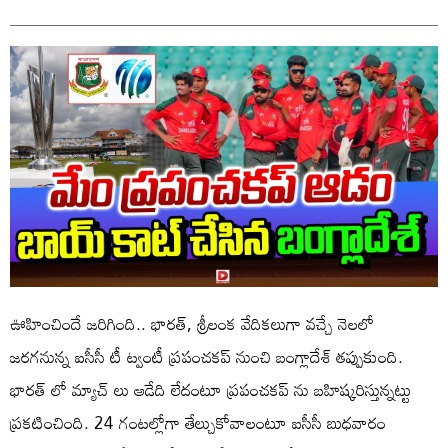
ఊహించిందే జరిగింది.. భారత్, శ్రీలంక వేదికలుగా వచ్చే నెలలో
జరగనున్న ఐసీసీ టీ ట్వంటీ ప్రపంచకప్ నుంచి బంగ్లాదేశ్ తప్పుకుంది.
భారత్ లో మ్యాచ్ లు ఆడేది లేదంటూ ప్రపంచకప్ ను బహిష్కరిస్తున్నట్టు
ప్రకటించింది. 24 గంటల్లోగా తేల్చుకోవాలంటూ ఐసీసీ బుధవారం