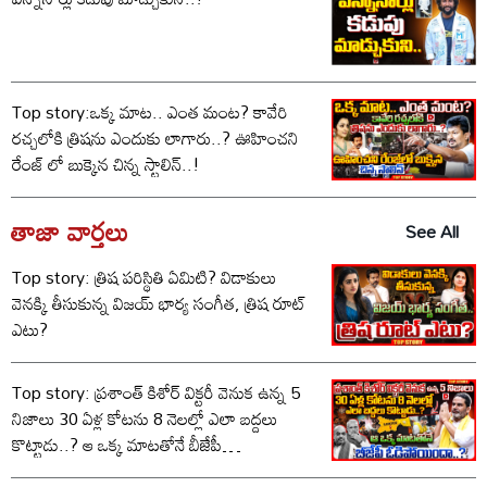
Top story:ఒక్క మాట.. ఎంత మంట? కావేరి
రచ్చలోకి త్రిషను ఎందుకు లాగారు..? ఊహించని
రేంజ్ లో బుక్కైన చిన్న స్టాలిన్..!
తాజా వార్తలు
See All
Top story: త్రిష పరిస్థితి ఏమిటి? విడాకులు
వెనక్కి తీసుకున్న విజయ్ భార్య సంగీత, త్రిష రూట్
ఎటు?
Top story: ప్రశాంత్ కిశోర్ విక్టరీ వెనుక ఉన్న 5
నిజాలు 30 ఏళ్ల కోటను 8 నెలల్లో ఎలా బద్దలు
కొట్టాడు..? ఆ ఒక్క మాటతోనే బీజేపీ
ఓడిపోయిందా..?