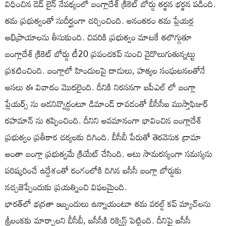
విధించిన డెడ్ లైన్ నేపథ్యంలో బంగ్లాదేశ్ క్రికెట్ బోర్డు తర్జన భర్జన పడింది.
తమ ప్రభుత్వంతో సుదీర్ఘంగా చర్చించింది. అనంతరం తమ ప్లేయర్ల
అభిప్రాయాలను తీసుకుంది. చివరికి ప్రభుత్వం మాటకే తలొగ్గుతూ
బంగ్లాదేశ్ క్రికెట్ బోర్డు టీ20 ప్రపంచకప్ నుంచి వైదొలుగుతున్నట్టు
ప్రకటించింది. బంగ్లాలో హిందులపై దాడులు, హత్యల సంఘటనలతోనే
అసలు ఈ వివాదం మొదలైంది. దీనికి నిరసనగా ఐపీఎల్ లో బంగ్లా
ప్లేయర్స్ ను ఆడనివ్వొద్దంటూ డిమాండ్ రావడంతో బీసీసీఐ ముస్తాఫిజుర్
రహమాన్ ను తప్పించింది. దీనిని అవమానంగా భావించిన బంగ్లాదేశ్
ప్రభుత్వం ప్రతీకార చర్యలకు దిగింది. బీసీబీ పేరుతో తెరవెనుక డ్రామా
అంతా బంగ్లా ప్రభుత్వమే క్రియేట్ చేసింది. అటు సామరస్యంగా సమస్యను
పరిష్కరించే ఉద్దేశంతో రంగంలోకి దిగిన ఐసీసీ బంగ్లా బోర్డుకు
నచ్చజెప్పేందుకు ప్రయత్నించి విఫలమైంది.
భారత్‌లో భద్రతా ఇబ్బందులు ఉన్నాయంటూ తమ వరల్డ్ కప్ మ్యాచ్‌లను
శ్రీలంకకు మార్చాలని బీసీబీ, ఐసీసీకి రిక్వెస్ట్ పెట్టింది. దీనిపై ఐసీసీ