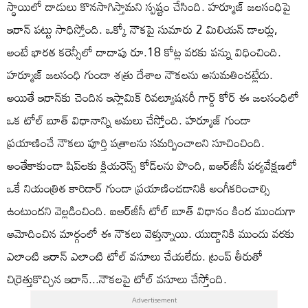
స్థాయిలో దాడులు కొనసాగిస్తామని స్పష్టం చేసింది. హర్మూజ్‌ జలసంధిపై
ఇరాన్‌ పట్టు సాధిస్తోంది. ఒక్కో నౌకపై సుమారు 2 మిలియన్ డాలర్లు,
అంటే భారత కరెన్సీలో దాదాపు రూ.18 కోట్ల వరకు పన్ను విధించింది.
హర్మూజ్ జలసంధి గుండా శత్రు దేశాల నౌకలను అనుమతించట్లేదు.
అయితే ఇరాన్‌కు చెందిన ఇస్లామిక్‌ రివల్యూషనరీ గార్డ్‌ కోర్‌ ఈ జలసంధిలో
ఒక టోల్ బూత్ విధానాన్ని అమలు చేస్తోంది. హర్మూజ్ గుండా
ప్రయాణించే నౌకలు పూర్తి పత్రాలను సమర్పించాలని సూచించింది.
అంతేకాకుండా షిప్‌లకు క్లియరెన్స్ కోడ్‌లను పొంది, ఐఆర్‌జీసీ పర్యవేక్షణలో
ఒకే నియంత్రిత కారిడార్ గుండా ప్రయాణించడానికి అంగీకరించాల్సి
ఉంటుందని వెల్లడించింది. ఐఆర్‌జీసీ టోల్ బూత్ విధానం కింద ముందుగా
ఆమోదించిన మార్గంలో ఈ నౌకలు వెళ్తున్నాయి. యుద్దానికి ముందు వరకు
ఎలాంటి ఇరాన్‌ ఎలాంటి టోల్‌ వసూలు చేయలేదు. ట్రంప్‌ తీరుతో
చిర్రెత్తుకొచ్చిన ఇరాన్‌...నౌకలపై టోల్‌ వసూలు చేస్తోంది.