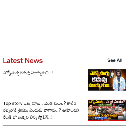
Latest News
See All
ఎన్నోసార్లు కడుపు మాడ్చుకుని..!
Top story:ఒక్క మాట.. ఎంత మంట? కావేరి
రచ్చలోకి త్రిషను ఎందుకు లాగారు..? ఊహించని
రేంజ్ లో బుక్కైన చిన్న స్టాలిన్..!