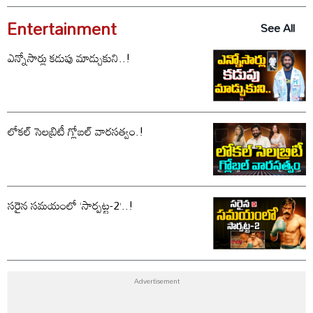
Entertainment
See All
ఎన్నోసార్లు కడుపు మాడ్చుకుని..!
లోకల్ సెలబ్రిటీ గ్లోబల్ వారసత్వం.!
సరైన సమయంలో ‘సార్పట్ట-2’..!