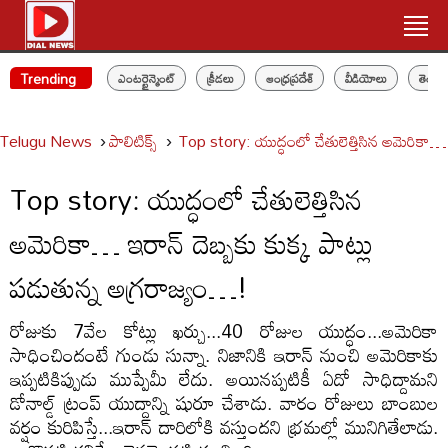
Trending
ఎంటర్టైన్మెంట్
క్రీడలు
ఆంధ్రప్రదేశ్
వీడియోలు
తెలం
Telugu News
పాలిటిక్స్‌
Top story: యుద్ధంలో చేతులెత్తిసిన అమెరికా… ఇ
Top story: యుద్ధంలో చేతులెత్తిసిన
అమెరికా… ఇరాన్‌ దెబ్బకు కుక్క పాట్లు
పడుతున్న అగ్రరాజ్యం…!
రోజుకు 7వేల కోట్లు ఖర్చు...40 రోజుల యుద్ధం...అమెరికా
సాధించిందంటే గుండు సున్నా. నిజానికి ఇరాన్‌ నుంచి అమెరికాకు
ఇప్పటికిప్పుడు ముప్పేమీ లేదు. అయినప్పటికీ ఏదో సాధిద్దామని
డోనాల్డ్‌ ట్రంప్‌ యుద్దాన్ని షురూ చేశాడు. వారం రోజులు బాంబుల
వర్షం కురిపిస్తే...ఇరాన్‌ దారిలోకి వస్తుందని భ్రమల్లో మునిగితేలాడు.