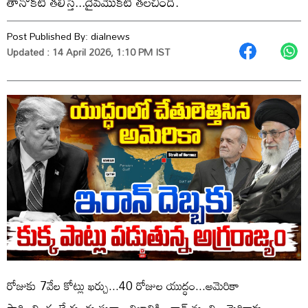
తానొకటి తలిస్తే...దైవమొకటి తలచింది.
Post Published By:
dialnews
Updated : 14 April 2026, 1:10 PM IST
రోజుకు 7వేల కోట్లు ఖర్చు...40 రోజుల యుద్ధం...అమెరికా