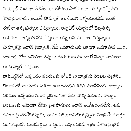
హర్మూజ్‌ మీదుగా పడవలు రాకపోకలు సాగకుండా...దిగ్బంధిస్తామని
హెచ్చరించాడు. అయితే హర్మూజ్‌ జలసంధిని దిగ్బంధించడం అంత
ఈజీనా అన్న ప్రశ్నలు వస్తున్నాయి. ఇప్పటికే యుద్ధంలో దెబ్బతిన్న
అమెరికా...అన్నంత పని చేస్తుందా అన్న అనుమానాలు వస్తున్నాయి.
హర్మూజ్‌పై ఇరాన్‌ సైన్యానికి, నేవీ అధికారులకు పూర్తిగా అవగాహన ఉంది.
అలాంటి చోట అమెరికా పప్పులు ఊడుకుతాయా అంటే నెవ్వర్‌ పాజిబుల్
అంటున్నారు నిపుణులు.
వాషింగ్టన్‌తో ఒప్పందం షరతులకు లోబడి హర్మూజ్‌ను తెరిచిన టెహ్రాన్‌..
లెబనాన్‌లో దాడులకు ప్రతిగా ఆ జలసంధిని తిరిగి మూసేసింది. కాల్పుల
విరమణ ఒప్పందం నుంచి వైదొలుగుతామని హెచ్చరించింది. కాల్పుల
విరమణకు అమెరికా చేసిన ప్రతిపాదనను ఇరాన్‌ అంగీకరించలేదు. తమ
డిమాండ్లు నెరవేరినప్పుడు, తాము నిర్ణయించుకున్నప్పుడు మాత్రమే యుద్ధం
ముగుస్తుందని కుండబద్దలు కొట్టింది. అప్పటివరకు శత్రు దేశాలపై భారీ