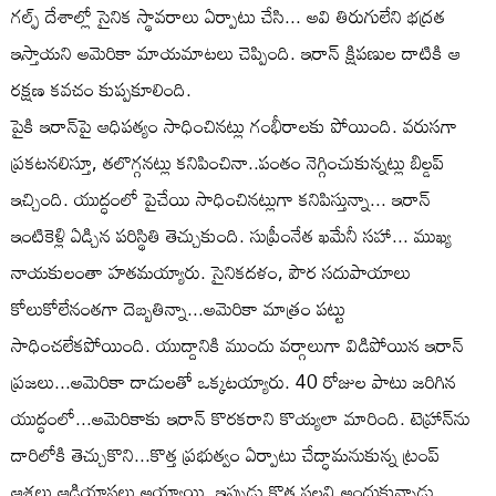
గల్ఫ్‌ దేశాల్లో సైనిక స్థావరాలు ఏర్పాటు చేసి... అవి తిరుగులేని భద్రత
ఇస్తాయని అమెరికా మాయమాటలు చెప్పింది. ఇరాన్‌ క్షిపణుల దాటికి ఆ
రక్షణ కవచం కుప్పకూలింది.
పైకి ఇరాన్‌పై ఆధిపత్యం సాధించినట్లు గంభీరాలకు పోయింది. వరుసగా
ప్రకటనలిస్తూ, తలొగ్గనట్లు కనిపించినా..పంతం నెగ్గించుకున్నట్లు బిల్డప్‌
ఇచ్చింది. యుద్ధంలో పైచేయి సాధించినట్లుగా కనిపిస్తున్నా... ఇరాన్‌
ఇంటికెళ్లి ఏడ్చిన పరిస్థితి తెచ్చుకుంది. సుప్రీంనేత ఖమేనీ సహా... ముఖ్య
నాయకులంతా హతమయ్యారు. సైనికదళం, పౌర సదుపాయాలు
కోలుకోలేనంతగా దెబ్బతిన్నా...అమెరికా మాత్రం పట్టు
సాధించలేకపోయింది. యుద్దానికి ముందు వర్గాలుగా విడిపోయిన ఇరాన్‌
ప్రజలు...అమెరికా దాడులతో ఒక్కటయ్యారు. 40 రోజుల పాటు జరిగిన
యుద్ధంలో...అమెరికాకు ఇరాన్‌ కొరకరాని కొయ్యలా మారింది. టెహ్రాన్‌ను
దారిలోకి తెచ్చుకొని...కొత్త ప్రభుత్వం ఏర్పాటు చేద్ధామనుకున్న ట్రంప్‌
ఆశలు ఆడియాసలు అయ్యాయి. ఇప్పుడు కొత్త పల్లవి అందుకున్నాడు.