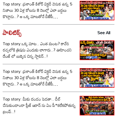
Top story: ప్రశాంత్ కిశోర్ విక్టరీ వెనుక ఉన్న 5
నిజాలు 30 ఏళ్ల కోటను 8 నెలల్లో ఎలా బద్దలు
కొట్టాడు..? ఆ ఒక్క మాటతోనే బీజేపీ
ఓడిపోయిందా..?
పాలిటిక్స్‌
See All
Top story:ఒక్క మాట.. ఎంత మంట? కావేరి
రచ్చలోకి త్రిషను ఎందుకు లాగారు..? ఊహించని
రేంజ్ లో బుక్కైన చిన్న స్టాలిన్..!
Top story: ప్రశాంత్ కిశోర్ విక్టరీ వెనుక ఉన్న 5
నిజాలు 30 ఏళ్ల కోటను 8 నెలల్లో ఎలా బద్దలు
కొట్టాడు..? ఆ ఒక్క మాటతోనే బీజేపీ
ఓడిపోయిందా..?
Top story: మీకు దండం పెడతా.. డీల్
చేసుకుందాంరా ప్లీజ్ ఇరాన్ ను ఏం పీ*కలేకపోతున్న
ట్రంప్..!