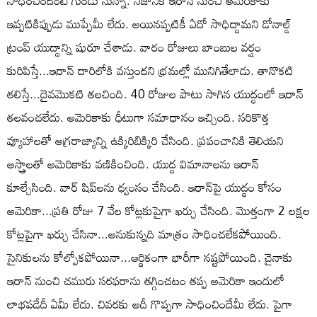
సాధించిందంటే గుండు సున్నా. నిజానికి ఇరాన్‌ నుంచి అమెరికాకు
ఇప్పటికిప్పుడు ముప్పేమీ లేదు. అయినప్పటికీ ఏదో సాధిద్దామని డోనాల్డ్‌
ట్రంప్‌ యుద్దాన్ని షురూ చేశాడు. వారం రోజులు బాంబుల వర్షం
కురిపిస్తే...ఇరాన్‌ దారిలోకి వస్తుందని భ్రమల్లో మునిగితేలాడు. తానొకటి
తలిస్తే...దైవమొకటి తలచింది. 40 రోజుల పాటు సాగిన యుద్ధంలో ఇరాన్‌
తలవంచలేదు. అమెరికాకు ధీటుగా సమాధానం ఇచ్చింది. సరికొత్త
వ్యూహాలతో అగ్రరాజ్యాన్ని ఉక్కిరిబిక్కిరి చేసింది. ప్రపంచానికి తెలియని
అస్త్రాలతో అమెరికాకు వణికించింది. యుద్ద విమానాలను ఇరాన్‌
కూల్చేసింది. వార్‌ షిప్‌లను ధ్వంసం చేసింది. ఇరాన్‌పై యుద్ధం కోసం
అమెరికా...ప్రతి రోజు 7 వేల కోట్లకుపైగా ఖర్చు చేసింది. మొత్తంగా 2 లక్షల
కోట్లపైగా ఖర్చు చేసినా...అనుకున్నది మాత్రం సాధించలేకపోయింది.
సైనికులను కోల్పోకపోయినా...ఆర్థికంగా భారీగా నష్టపోయింది. చైనాకు
ఇరాన్‌ నుంచి చమురు సరఫరాను తగ్గించటం తప్ప అమెరికా ఇందులో
లాభపడేదీ ఏమీ లేదు. చివరకు అదీ గొప్పగా సాధించిందేమీ లేదు. పైగా