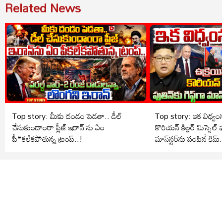
Related News
Top story: మీకు దండం పెడతా.. డీల్
Top story: ఇక విధ్వంసమ
చేసుకుందాంరా ప్లీజ్ ఇరాన్ ను ఏం
కొరియన్ కిల్లర్ మిస్సైల్ పుత
పీ*కలేకపోతున్న ట్రంప్..!
మాన్‌స్టర్‌ను పంపిన కిమ్