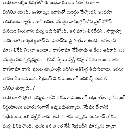
అమెరికా రక్షణ చరిత్రలో ఈ బుధవారం ఒక చీకటి రోజుగా
మిగిలిపోయింది. అగ్రరాజ్యం ఇరాన్‌తో యుద్ధం చేస్తోందని అందరూ
అనుకుంటున్నారు.. కానీ అసలు యుద్ధం వాషింగ్టన్‌లోని వైట్ హౌస్
మరియు పెంటగాన్ మధ్య జరుగుతోంది. తన మాట వినలేదని.. సాక్షాత్తూ
నావికాదళ కార్యదర్శి జాన్ సి. ఫెలాన్‌ను పై గుర్రుగా ఉంటే.. అసలు నీ
మాట వినేది ఏంట్రా అంటూ.. రాజీనామా చేసేసాడు ఆ కీలక అధికారి. ఒక
యుద్ధం నడుస్తున్నప్పుడు సెక్రటరీ స్థాయి వ్యక్తి తప్పుకోవడం అంటే.. అది
రాజీనామా కాదు, ట్రంప్ వ్యూహంపై జరిగిన అతిపెద్ద తిరుగుబాటు. అసలు
లోపల ఏం జరిగింది..? ట్రంప్ మీద పెంటగాన్ జనరల్స్ ఎందుకు
రగిలిపోతున్నారు..?
అమెరికా చరిత్రలో ఎప్పుడూ లేని విధంగా పెంటగాన్ అధికారులు ప్రెసిడెంట్
నిర్ణయాలను బహిరంగంగానే తప్పుబడుతున్నారు. 'మేము దేశానికి
విధేయులం, ఒక వ్యక్తికి కాదు' అనే నినాదం ఇప్పుడు పెంటగాన్ గోడల
మధ్య వినిపిస్తోంది. ట్రంప్ తన సొంత నేవీ సెక్రటరీని మార్చడం ద్వారా