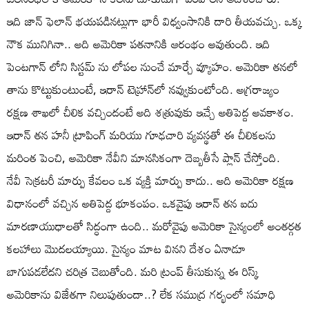
ఇది జాన్ ఫెలాన్ భయపడినట్లుగా భారీ విధ్వంసానికి దారి తీయవచ్చు. ఒక్క
నౌక మునిగినా.. అది అమెరికా పతనానికి ఆరంభం అవుతుంది. ఇది
పెంటగాన్ లోని సిస్టమ్ ను లోపల నుంచే మార్చే వ్యూహం. అమెరికా తనలో
తాను కొట్టుకుంటుంటే, ఇరాన్ టెహ్రాన్‌లో నవ్వుకుంటోంది. అగ్రరాజ్యం
రక్షణ శాఖలో చీలిక వచ్చిందంటే అది శత్రువుకు ఇచ్చే అతిపెద్ద అవకాశం.
ఇరాన్ తన హనీ ట్రాపింగ్ మరియు గూఢచారి వ్యవస్థతో ఈ చీలికలను
మరింత పెంచి, అమెరికా నేవీని మానసికంగా దెబ్బతీసే ప్లాన్ చేస్తోంది.
నేవీ సెక్రటరీ మార్పు కేవలం ఒక వ్యక్తి మార్పు కాదు.. అది అమెరికా రక్షణ
విధానంలో వచ్చిన అతిపెద్ద భూకంపం. ఒకవైపు ఇరాన్ తన ఐదు
మారణాయుధాలతో సిద్ధంగా ఉంది.. మరోవైపు అమెరికా సైన్యంలో అంతర్గత
కలహాలు మొదలయ్యాయి. సైన్యం మాట వినని దేశం ఏనాడూ
బాగుపడలేదని చరిత్ర చెబుతోంది. మరి ట్రంప్ తీసుకున్న ఈ రిస్క్
అమెరికాను విజేతగా నిలుపుతుందా..? లేక సముద్ర గర్భంలో సమాధి