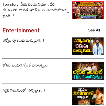
Top story: మీకు దండం పెడతా.. డీల్
చేసుకుందాంరా ప్లీజ్ ఇరాన్ ను ఏం పీ*కలేకపోతున్న
ట్రంప్..!
Entertainment
See All
ఎన్నోసార్లు కడుపు మాడ్చుకుని..!
లోకల్ సెలబ్రిటీ గ్లోబల్ వారసత్వం.!
సరైన సమయంలో ‘సార్పట్ట-2’..!