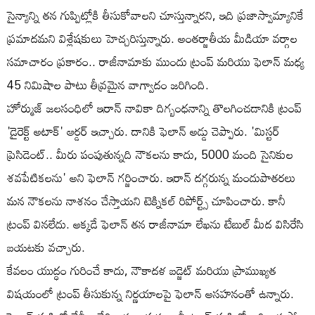
సైన్యాన్ని తన గుప్పిట్లోకి తీసుకోవాలని చూస్తున్నారని, ఇది ప్రజాస్వామ్యానికే
ప్రమాదమని విశ్లేషకులు హెచ్చరిస్తున్నారు. అంతర్జాతీయ మీడియా వర్గాల
సమాచారం ప్రకారం.. రాజీనామాకు ముందు ట్రంప్ మరియు ఫెలాన్ మధ్య
45 నిమిషాల పాటు తీవ్రమైన వాగ్వాదం జరిగింది.
హోర్ముజ్ జలసంధిలో ఇరాన్ నావికా దిగ్బంధనాన్ని తొలగించడానికి ట్రంప్
'డైరెక్ట్ అటాక్' ఆర్డర్ ఇచ్చారు. దానికి ఫెలాన్ అడ్డు చెప్పారు. 'మిస్టర్
ప్రెసిడెంట్.. మీరు పంపుతున్నది నౌకలను కాదు, 5000 మంది సైనికుల
శవపేటికలను' అని ఫెలాన్ గర్జించారు. ఇరాన్ దగ్గరున్న మందుపాతరలు
మన నౌకలను నాశనం చేస్తాయని టెక్నికల్ రిపోర్ట్స్ చూపించారు. కానీ
ట్రంప్ వినలేదు. అక్కడే ఫెలాన్ తన రాజీనామా లేఖను టేబుల్ మీద విసిరేసి
బయటకు వచ్చారు.
కేవలం యుద్ధం గురించే కాదు, నౌకాదళ బడ్జెట్ మరియు ప్రాముఖ్యత
విషయంలో ట్రంప్ తీసుకున్న నిర్ణయాలపై ఫెలాన్ అసహనంతో ఉన్నారు.