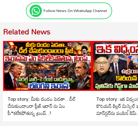
Follow News On WhatsApp Channel
Related News
Top story: మీకు దండం పెడతా.. డీల్
Top story: ఇక విధ్వంసమ
చేసుకుందాంరా ప్లీజ్ ఇరాన్ ను ఏం
కొరియన్ కిల్లర్ మిస్సైల్ పుత
పీ*కలేకపోతున్న ట్రంప్..!
మాన్‌స్టర్‌ను పంపిన కిమ్