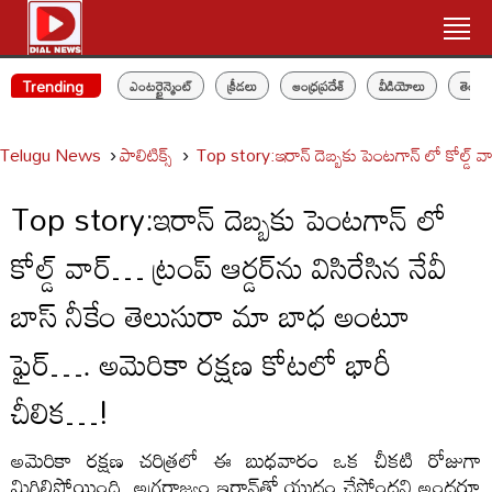
Trending
ఎంటర్టైన్మెంట్
క్రీడలు
ఆంధ్రప్రదేశ్
వీడియోలు
తెలం
Telugu News
పాలిటిక్స్‌
Top story:ఇరాన్ దెబ్బకు పెంటగాన్ లో కోల్డ్ వ
Top story:ఇరాన్ దెబ్బకు పెంటగాన్ లో
కోల్డ్ వార్… ట్రంప్ ఆర్డర్‌ను విసిరేసిన నేవీ
బాస్ నీకేం తెలుసురా మా బాధ అంటూ
ఫైర్…. అమెరికా రక్షణ కోటలో భారీ
చీలిక…!
అమెరికా రక్షణ చరిత్రలో ఈ బుధవారం ఒక చీకటి రోజుగా
మిగిలిపోయింది. అగ్రరాజ్యం ఇరాన్‌తో యుద్ధం చేస్తోందని అందరూ