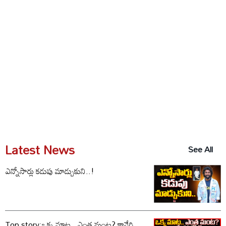
Latest News
See All
ఎన్నోసార్లు కడుపు మాడ్చుకుని..!
Top story:ఒక్క మాట.. ఎంత మంట? కావేరి