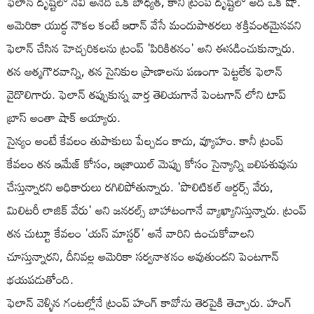
ఫెలాన్ దృష్టిలో నేవీ అనేది ఒక బాధ్యత, కానీ ట్రంప్ దృష్టిలో అది ఒక షో.
అమెరికా యుద్ధ నౌకల కంటే ఇరాన్ వేసే మందుపాతరలు శక్తివంతమైనవని
ఫెలాన్ చేసిన హెచ్చరికలను ట్రంప్ 'పిరికితనం' అని ఈసడించుకున్నారు.
తన ఆత్మగౌరవాన్ని, తన సైనికుల ప్రాణాలను పణంగా పెట్టలేక ఫెలాన్
వైదొలిగారు. ఫెలాన్ తప్పుకున్న వార్త తెలియగానే పెంటగాన్ లోని టాప్
బ్రాస్ అంతా షాక్ అయ్యారు.
సైన్యం అంటే కేవలం తుపాకులు పేల్చడం కాదు, వ్యూహం. కానీ ట్రంప్
కేవలం తన ఇమేజ్ కోసం, ఇజ్రాయిల్ మెప్పు కోసం సైన్యాన్ని బలిపశువును
చేస్తున్నారని అధికారులు రగిలిపోతున్నారు. 'పొలిటికల్ ఆర్డర్స్ వేరు,
మిలిటరీ లాజిక్ వేరు' అని జనరల్స్ బాహాటంగానే వ్యాఖ్యానిస్తున్నారు. ట్రంప్
తన చుట్టూ కేవలం 'యస్ మాస్టర్' అనే వారిని ఉంచుకోవాలని
చూస్తున్నారని, దీనివల్ల అమెరికా సర్వనాశనం అవుతుందని పెంటగాన్
భయపడుతోంది.
ఫెలాన్ వెళ్ళిన గంటల్లోనే ట్రంప్ హంగ్ కావోను తెరపైకి తెచ్చారు. హంగ్