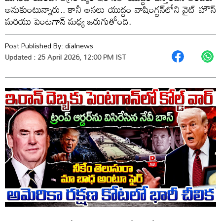
అనుకుంటున్నారు.. కానీ అసలు యుద్ధం వాషింగ్టన్‌లోని వైట్ హౌస్
మరియు పెంటగాన్ మధ్య జరుగుతోంది.
Post Published By:
dialnews
Updated : 25 April 2026, 12:00 PM IST