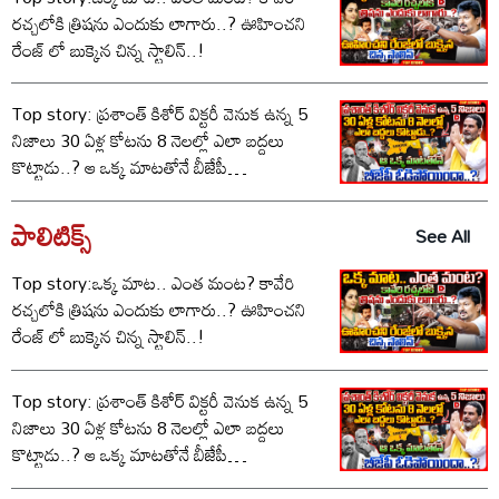
రచ్చలోకి త్రిషను ఎందుకు లాగారు..? ఊహించని
రేంజ్ లో బుక్కైన చిన్న స్టాలిన్..!
Top story: ప్రశాంత్ కిశోర్ విక్టరీ వెనుక ఉన్న 5
నిజాలు 30 ఏళ్ల కోటను 8 నెలల్లో ఎలా బద్దలు
కొట్టాడు..? ఆ ఒక్క మాటతోనే బీజేపీ
ఓడిపోయిందా..?
పాలిటిక్స్‌
See All
Top story:ఒక్క మాట.. ఎంత మంట? కావేరి
రచ్చలోకి త్రిషను ఎందుకు లాగారు..? ఊహించని
రేంజ్ లో బుక్కైన చిన్న స్టాలిన్..!
Top story: ప్రశాంత్ కిశోర్ విక్టరీ వెనుక ఉన్న 5
నిజాలు 30 ఏళ్ల కోటను 8 నెలల్లో ఎలా బద్దలు
కొట్టాడు..? ఆ ఒక్క మాటతోనే బీజేపీ
ఓడిపోయిందా..?