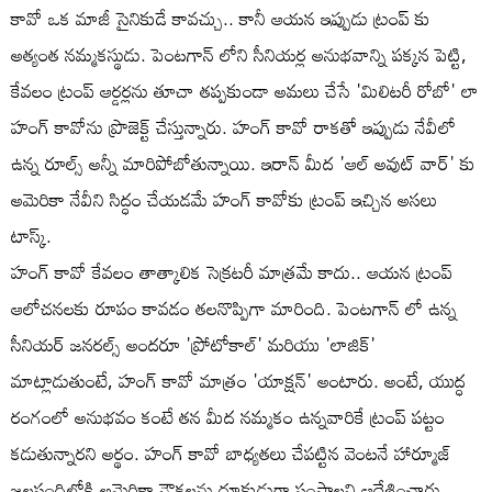
కావో ఒక మాజీ సైనికుడే కావచ్చు.. కానీ ఆయన ఇప్పుడు ట్రంప్ కు
అత్యంత నమ్మకస్థుడు. పెంటగాన్ లోని సీనియర్ల అనుభవాన్ని పక్కన పెట్టి,
కేవలం ట్రంప్ ఆర్డర్లను తూచా తప్పకుండా అమలు చేసే 'మిలిటరీ రోబో' లా
హంగ్ కావోను ప్రొజెక్ట్ చేస్తున్నారు. హంగ్ కావో రాకతో ఇప్పుడు నేవీలో
ఉన్న రూల్స్ అన్నీ మారిపోబోతున్నాయి. ఇరాన్ మీద 'ఆల్ అవుట్ వార్' కు
అమెరికా నేవీని సిద్ధం చేయడమే హంగ్ కావోకు ట్రంప్ ఇచ్చిన అసలు
టాస్క్.
హంగ్ కావో కేవలం తాత్కాలిక సెక్రటరీ మాత్రమే కాదు.. ఆయన ట్రంప్
ఆలోచనలకు రూపం కావడం తలనొప్పిగా మారింది. పెంటగాన్ లో ఉన్న
సీనియర్ జనరల్స్ అందరూ 'ప్రోటోకాల్' మరియు 'లాజిక్'
మాట్లాడుతుంటే, హంగ్ కావో మాత్రం 'యాక్షన్' అంటారు. అంటే, యుద్ధ
రంగంలో అనుభవం కంటే తన మీద నమ్మకం ఉన్నవారికే ట్రంప్ పట్టం
కడుతున్నారని అర్థం. హంగ్ కావో బాధ్యతలు చేపట్టిన వెంటనే హార్మూజ్
జలసంధిలోకి అమెరికా నౌకలను దూకుడుగా పంపాలని ఆదేశించారు.