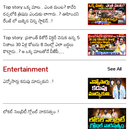
Top story:ఒక్క మాట.. ఎంత మంట? కావేరి
రచ్చలోకి త్రిషను ఎందుకు లాగారు..? ఊహించని
రేంజ్ లో బుక్కైన చిన్న స్టాలిన్..!
Top story: ప్రశాంత్ కిశోర్ విక్టరీ వెనుక ఉన్న 5
నిజాలు 30 ఏళ్ల కోటను 8 నెలల్లో ఎలా బద్దలు
కొట్టాడు..? ఆ ఒక్క మాటతోనే బీజేపీ
ఓడిపోయిందా..?
Entertainment
See All
ఎన్నోసార్లు కడుపు మాడ్చుకుని..!
లోకల్ సెలబ్రిటీ గ్లోబల్ వారసత్వం.!