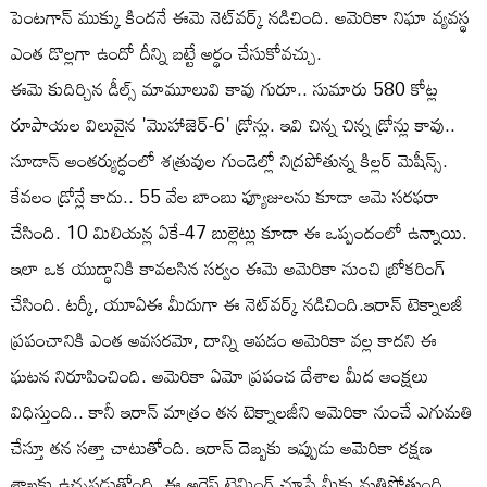
పెంటగాన్ ముక్కు కిందనే ఈమె నెట్‌వర్క్ నడిచింది. అమెరికా నిఘా వ్యవస్థ
ఎంత డొల్లగా ఉందో దీన్ని బట్టే అర్థం చేసుకోవచ్చు.
ఈమె కుదిర్చిన డీల్స్ మామూలువి కావు గురూ.. సుమారు 580 కోట్ల
రూపాయల విలువైన 'మొహాజెర్-6' డ్రోన్లు. ఇవి చిన్న చిన్న డ్రోన్లు కావు..
సూడాన్ అంతర్యుద్ధంలో శత్రువుల గుండెల్లో నిద్రపోతున్న కిల్లర్ మెషీన్స్.
కేవలం డ్రోన్లే కాదు.. 55 వేల బాంబు ఫ్యూజులను కూడా ఆమె సరఫరా
చేసింది. 10 మిలియన్ల ఏకే-47 బుల్లెట్లు కూడా ఈ ఒప్పందంలో ఉన్నాయి.
ఇలా ఒక యుద్ధానికి కావలసిన సర్వం ఈమె అమెరికా నుంచి బ్రోకరింగ్
చేసింది. టర్కీ, యూఏఈ మీదుగా ఈ నెట్‌వర్క్ నడిచింది.ఇరాన్ టెక్నాలజీ
ప్రపంచానికి ఎంత అవసరమో, దాన్ని ఆపడం అమెరికా వల్ల కాదని ఈ
ఘటన నిరూపించింది. అమెరికా ఏమో ప్రపంచ దేశాల మీద ఆంక్షలు
విధిస్తుంది.. కానీ ఇరాన్ మాత్రం తన టెక్నాలజీని అమెరికా నుంచే ఎగుమతి
చేస్తూ తన సత్తా చాటుతోంది. ఇరాన్ దెబ్బకు ఇప్పుడు అమెరికా రక్షణ
శాఖకు ఉచ్చపడుతోంది. ఈ అరెస్ట్ టైమింగ్ చూస్తే మీకు మతిపోతుంది.