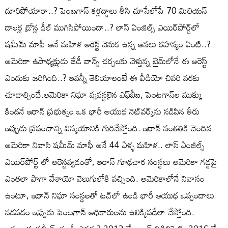
దూరిపోయారా..? పెంటగాన్ కళ్లద్దాలు తీసి చూసేలోపే 70 మిలియన్
డాలర్ల డ్రోన్ల డీల్ ముగిసిపోయిందా..? లాస్ ఏంజిల్స్ ఎయిర్‌పోర్ట్‌లో
షమీమ్ మాఫీ అనే మహిళ అరెస్ట్ వెనుక ఉన్న అసలు రహస్యం ఏంటి..?
అమెరికా ఉపాధ్యక్షుడు జేడీ వాన్స్ చర్చలకు వెళ్తున్న టైమ్‌లోనే ఈ అరెస్ట్
ఎందుకు జరిగింది..? ఇవన్నీ తెలియాలంటే ఈ వీడియో చివరి వరకు
చూడాల్సిందే.అమెరికా నిఘా వ్యవస్థలైన ఎఫ్‌బీఐ, పెంటగాన్‌ల ముక్కు
కిందనే ఇరాన్ ప్రభుత్వం ఒక భారీ ఆయుధ నెట్‌వర్క్‌ను నడిపిన తీరు
ఇప్పుడు ప్రపంచాన్ని విస్మయానికి గురిచేస్తోంది. ఇరాన్ సంతతికి చెందిన
అమెరికా నివాసి షమీమ్ మాఫీ అనే 44 ఏళ్ళ మహిళ.. లాస్ ఏంజిల్స్
ఎయిర్‌పోర్ట్‌ లో అరెస్టవ్వడంతో, ఇరాన్ గూఢచార సంస్థలు అమెరికా గడ్డపై
ఎంతలా పాగా వేశాయో వెలుగులోకి వచ్చింది. అమెరికాలోనే నివాసం
ఉంటూ, ఇరాన్ నిఘా సంస్థలతో టచ్‌లో ఉండి భారీ ఆయుధ ఒప్పందాలు
నడపడం ఇప్పుడు పెంటగాన్ అధికారులను ఉలిక్కిపడేలా చేస్తోంది.