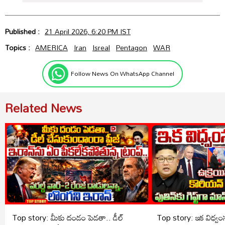
Published :
21 April 2026, 6:20 PM IST
Topics :
AMERICA
Iran
Isreal
Pentagon
WAR
Follow News On WhatsApp Channel
Related News
Top story: మీకు దండం పెడతా.. డీల్
Top story: ఇక విధ్వంసమ