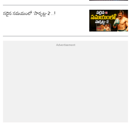
సరైన సమయంలో ‘సార్పట్ట-2’..!