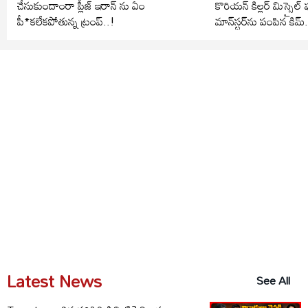
చేసుకుందాంరా ప్లీజ్ ఇరాన్ ను ఏం
కొరియన్ కిల్లర్ మిస్సైల్ పుత
పీ*కలేకపోతున్న ట్రంప్..!
మాన్‌స్టర్‌ను పంపిన కిమ్
Latest News
See All