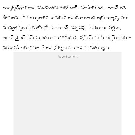
ఇన్ఫార్మర్‌గా కూడా పనిచేసిందని మరో టాక్. చూసారు కద.. ఇరాన్ తన
పౌరులను, తన టెక్నాలజీని వాడుకుని అమెరికా లాంటి అగ్రరాజ్యాన్ని ఎలా
ముప్పుతిప్పలు పెడుతోందో. పెంటగాన్ ఎన్ని నిఘా కెమెరాలు పెట్టినా,
ఇరాన్ మైండ్ గేమ్ ముందు అవి దిగదుడుపే. షమీమ్ మాఫీ అరెస్ట్ అమెరికా
పతనానికి ఆరంభమా..? అనే ప్రశ్నలు కూడా వినపడుతున్నాయి.