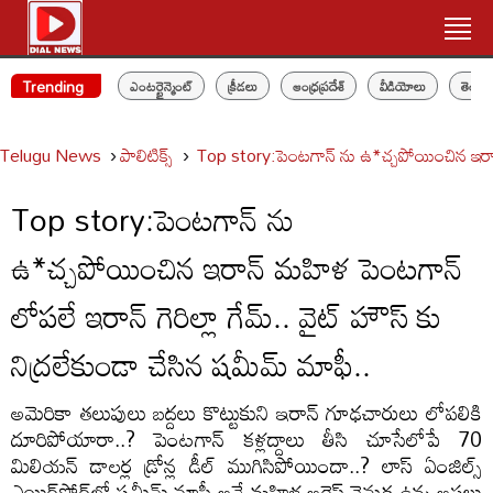
Trending
ఎంటర్టైన్మెంట్
క్రీడలు
ఆంధ్రప్రదేశ్
వీడియోలు
తెలం
Telugu News
పాలిటిక్స్‌
Top story:పెంటగాన్ ను ఉ*చ్చపోయించిన ఇరాన్ మ
Top story:పెంటగాన్ ను
ఉ*చ్చపోయించిన ఇరాన్ మహిళ పెంటగాన్
లోపలే ఇరాన్ గెరిల్లా గేమ్.. వైట్ హౌస్ కు
నిద్రలేకుండా చేసిన షమీమ్ మాఫీ..
అమెరికా తలుపులు బద్దలు కొట్టుకుని ఇరాన్ గూఢచారులు లోపలికి
దూరిపోయారా..? పెంటగాన్ కళ్లద్దాలు తీసి చూసేలోపే 70
మిలియన్ డాలర్ల డ్రోన్ల డీల్ ముగిసిపోయిందా..? లాస్ ఏంజిల్స్
ఎయిర్‌పోర్ట్‌లో షమీమ్ మాఫీ అనే మహిళ అరెస్ట్ వెనుక ఉన్న అసలు