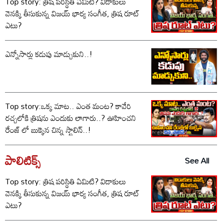
Top story: త్రిష పరిస్థితి ఏమిటి? విడాకులు
వెనక్కి తీసుకున్న విజయ్ భార్య సంగీత, త్రిష రూట్
ఎటు?
ఎన్నోసార్లు కడుపు మాడ్చుకుని..!
Top story:ఒక్క మాట.. ఎంత మంట? కావేరి
రచ్చలోకి త్రిషను ఎందుకు లాగారు..? ఊహించని
రేంజ్ లో బుక్కైన చిన్న స్టాలిన్..!
పాలిటిక్స్‌
See All
Top story: త్రిష పరిస్థితి ఏమిటి? విడాకులు
వెనక్కి తీసుకున్న విజయ్ భార్య సంగీత, త్రిష రూట్
ఎటు?