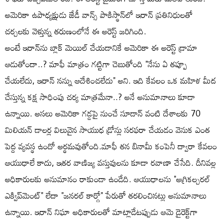
అమెరికా ఉపాధ్యక్షుడు జేడీ వాన్స్ పాకిస్థాన్‌లో ఇరాన్ ప్రతినిధులతో
చర్చలకు వెళ్తున్న తరుణంలోనే ఈ అరెస్ట్ జరిగింది.
అంటే ఇరాన్‌ను బ్లాక్ మెయిల్ చేయడానికే అమెరికా ఈ అరెస్ట్ డ్రామా
ఆడుతోందా..? మాఫీ మాత్రం గట్టిగా చెబుతోంది "నేను ఏ తప్పూ
చేయలేదు, ఇరాన్ నన్ను ఆదేశించలేదు" అని. ఇది కేవలం ఒక మహిళ మీద
చేస్తున్న కక్ష సాధింపు చర్య మాత్రమేనా..? అనే అనుమానాలు కూడా
ఉన్నాయి. అసలు అమెరికా గడ్డపై నుంచే సూడాన్ వంటి దేశాలకు 70
మిలియన్ డాలర్ల విలువైన సాయుధ డ్రోన్లు సరఫరా చేయడం వెనుక ఎంత
పెద్ద వ్యవస్థ ఉందో అర్థమవుతోంది.మాఫీ తన బినామీ కంపెనీ ద్వారా కేవలం
ఆయుధాలే కాదు, ఇతర వాణిజ్య వస్తువులను కూడా రవాణా చేసేది. దీనివల్ల
అధికారులకు అనుమానం రాకుండా ఉండేది. ఆయుధాలను "అగ్రికల్చరల్
ఎక్విప్‌మెంట్" లేదా "జనరల్ కార్గో" పేరుతో తరలించినట్లు అనుమానాలు
ఉన్నాయి. ఇరాన్ నిఘా అధికారులతో మాట్లాడేటప్పుడు ఆమె డైరెక్ట్‌గా