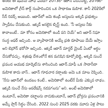
అసలు ఈ షమీమ్ మాఫీ ఎవరు? 2013లో ఇరాన్ విడిచిపెట్టి, 2016లో
అమెరికాలో గ్రీన్ కార్డ్ సంపాదించిన ఒక సాధారణ మహిళ. కానీ 2020లో
సీన్ రివర్స్ అయింది. ఇరాన్‌లో ఆమె తండ్రి ఆస్తులను అక్కడి ప్రభుత్వం
స్వాధీనం చేసుకుంది. ఇక్కడే అసలైన ట్విస్ట్ ఉంది. "నీ ఆస్తులు నీకు
కావాలంటే.. మా కోసం అమెరికాలో ఉండి పని చెయ్" అని ఇరాన్ నిఘా
సంస్థ ఆఫర్ ఇచ్చింది. ఆ వ్యాపారానికి అయ్యే ప్రతి రూపాయి మేమే ఇస్తాం
అని టెహ్రాన్ భరోసా ఇచ్చింది. ఇక్కడే ఇరాన్ మాస్టర్ మైండ్ ఏంటో అర్థం
చేసుకోవచ్చు. శత్రువు దేశంలోనే తన మనిషిని కూర్చోబెట్టి, అక్కడి నుంచే
ప్రపంచ ఆయుధ మార్కెట్‌ను శాసించింది ఇరాన్.మాఫీ ఒక సాదాసీదా
మహిళ కాదు బాస్.. ఇరాన్ గూఢచార వర్గాలకు ఆమె ఒక మాట చెప్పింది.
"నేను ఇరాన్‌లో ఉండటం కంటే.. అమెరికాలో ఉంటేనే మీకు ఎక్కువ లాభం.
ఇక్కడి నుంచే నేను ఆపరేషన్స్ నడపగలను" అని. అంటే అమెరికాలో
ఉంటూనే, అమెరికా చట్టాలను వాడుకుంటూనే, ఇరాన్ డ్రోన్లను ప్రపంచానికి
అమ్మే ప్లాన్ సిద్ధం చేసింది. 2022 నుంచి 2025 వరకు మూడు ఏళ్ల పాటు