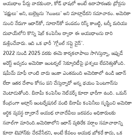
ఆయుధాల పేర్లు వాడకుండా, కోడ్ భాషలో అంటే ఉదాహరణకు డ్రోన్లను
'పక్షులు' అని, బుల్లెట్లను 'గింజలు' అని మాట్లాడేదని సమాచారం. అమెరికా
నుంచి నేరుగా ఇరాన్‌కో, సూడాన్‌కో పంపడం రిస్క్ కాబట్టి, టర్కీ మరియు
దుబాయ్‌లోని కొన్ని షెల్ కంపెనీల ద్వారా ఈ ఆయుధాలను దారి
మళ్లించేవారు. ఇది ఒక భారీ 'గ్లోబల్ సప్లై చైన్'.
2022 నుండి 2025 వరకు ఈమె కార్యకలాపాలు సాగిస్తున్నా, ఇప్పుడే
అరెస్ట్ అవ్వడం అమెరికా ఇంటర్నల్ సెక్యూరిటీపై ప్రశ్నలు లేవనెత్తుతోంది.
షమీమ్ మాఫీ లాంటి వారు ఇంకా ఎంతమంది అమెరికాలో ఉండి ఇరాన్
లేదా ఇతర దేశాల కోసం పని చేస్తున్నారో అన్న భయం పెంటగాన్‌ను
వెంటాడుతోంది. బినామీ కంపెనీల నెట్‌వర్క్ కూడా భారీగా ఉంది. ఒమన్
కేంద్రంగా అట్లాస్ ఇంటర్నేషనల్ వంటి బినామీ కంపెనీలు సృష్టించి అమెరికా
ఆర్థిక వ్యవస్థ ద్వారానే ఆయుధ లావాదేవీలు జరపడం అధికారులకు
సవాల్‌గా మారింది.అమెరికాలోని ఇరాన్ వ్యతిరేక వర్గాల సమాచారాన్ని
కూడా టెహ్రాన్‌కు చేరవేసేదని, అంటే కేవలం ఆయుధ బ్రోకరే కాదు, ఒక