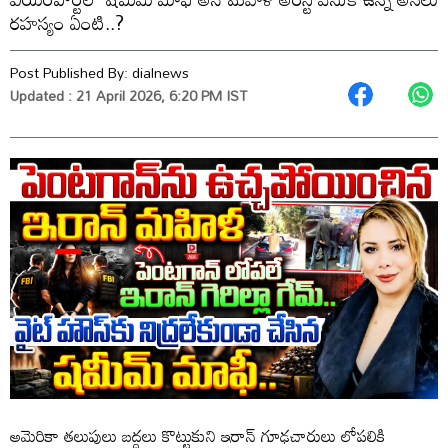
రహస్యం ఏంటి..?
Post Published By:
dialnews
Updated : 21 April 2026, 6:20 PM IST
అమెరికా తలుపులు బద్దలు కొట్టుకుని ఇరాన్ గూఢచారులు లోపలికి