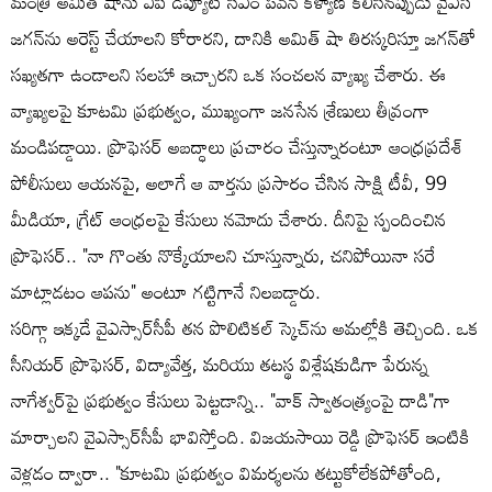
మంత్రి అమిత్ షాను ఏపీ డిప్యూటీ సీఎం పవన్ కళ్యాణ్ కలిసినప్పుడు వైఎస్
జగన్‌ను అరెస్ట్ చేయాలని కోరారని, దానికి అమిత్ షా తిరస్కరిస్తూ జగన్‌తో
సఖ్యతగా ఉండాలని సలహా ఇచ్చారని ఒక సంచలన వ్యాఖ్య చేశారు. ఈ
వ్యాఖ్యలపై కూటమి ప్రభుత్వం, ముఖ్యంగా జనసేన శ్రేణులు తీవ్రంగా
మండిపడ్డాయి. ప్రొఫెసర్ అబద్ధాలు ప్రచారం చేస్తున్నారంటూ ఆంధ్రప్రదేశ్
పోలీసులు ఆయనపై, అలాగే ఆ వార్తను ప్రసారం చేసిన సాక్షి టీవీ, 99
మీడియా, గ్రేట్ ఆంధ్రలపై కేసులు నమోదు చేశారు. దీనిపై స్పందించిన
ప్రొఫెసర్.. "నా గొంతు నొక్కేయాలని చూస్తున్నారు, చనిపోయినా సరే
మాట్లాడటం ఆపను" అంటూ గట్టిగానే నిలబడ్డారు.
సరిగ్గా ఇక్కడే వైఎస్సార్‌సీపీ తన పొలిటికల్ స్కెచ్‌ను అమల్లోకి తెచ్చింది. ఒక
సీనియర్ ప్రొఫెసర్, విద్యావేత్త, మరియు తటస్థ విశ్లేషకుడిగా పేరున్న
నాగేశ్వర్‌పై ప్రభుత్వం కేసులు పెట్టడాన్ని.. "వాక్ స్వాతంత్య్రంపై దాడి"గా
మార్చాలని వైఎస్సార్‌సీపీ భావిస్తోంది. విజయసాయి రెడ్డి ప్రొఫెసర్ ఇంటికి
వెళ్లడం ద్వారా.. "కూటమి ప్రభుత్వం విమర్శలను తట్టుకోలేకపోతోంది,