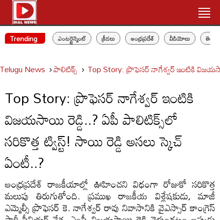
Trending
ఎంటర్టైన్మెంట్
క్రీడలు
ఆంధ్రప్రదేశ్
వీడియోలు
తెలం
Telugu News
పాలిటిక్స్‌
Top Story: ప్రొఫెసర్ నాగేశ్వర్ ఇంటికి విజయసాయి ర
Top Story: ప్రొఫెసర్ నాగేశ్వర్ ఇంటికి
విజయసాయి రెడ్డి..? ఏపీ పాలిటిక్స్‌లో
సరికొత్త ట్విస్ట్! సాయి రెడ్డి అసలు స్కెచ్
ఏంటీ..?
ఆంధ్రప్రదేశ్ రాజకీయాల్లో ఊహించని విధంగా రోజుకో సరికొత్త
మలుపు తిరుగుతోంది. ప్రముఖ రాజకీయ విశ్లేషకుడు, మాజీ
ఎమ్మెల్సీ ప్రొఫెసర్ కె. నాగేశ్వర్ రావు నివాసానికి వైఎస్సార్ కాంగ్రెస్
పార్టీ సీనియర్ నేత, ఎంపీ విజయసాయి రెడ్డి వెళ్తుండటం ఇప్పుడు