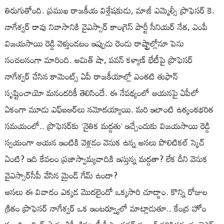
తిరుగుతోంది. ప్రముఖ రాజకీయ విశ్లేషకుడు, మాజీ ఎమ్మెల్సీ ప్రొఫెసర్ కె.
నాగేశ్వర్ రావు నివాసానికి వైఎస్సార్ కాంగ్రెస్ పార్టీ సీనియర్ నేత, ఎంపీ
విజయసాయి రెడ్డి వెళ్తుండటం ఇప్పుడు రెండు రాష్ట్రాల్లోనూ పెను
సంచలనంగా మారింది. అమిత్ షా, పవన్ కళ్యాణ్ భేటీపై ప్రొఫెసర్
నాగేశ్వర్ చేసిన కామెంట్స్ ఏపీ రాజకీయాల్లో ఎంతటి తుఫాన్
సృష్టించాయో మనందరికీ తెలిసిందే. ఈ నేపథ్యంలో ఆయనపై ఏపీలో
ఏకంగా మూడు ఎఫ్‌ఐఆర్‌లు నమోదయ్యాయి. మరి ఇలాంటి ఉత్కంఠభరిత
సమయంలో.. ప్రొఫెసర్‌కు ‘నైతిక మద్దతు’ ఇచ్చేందుకు విజయసాయి రెడ్డి
స్వయంగా ఆయన ఇంటికి వెళ్లడం వెనుక ఉన్న అసలు పొలిటికల్ స్కెచ్
ఏంటి? ఇది కేవలం ప్రజాస్వామ్యవాదికి ఇస్తున్న మద్దతా? లేక దీని వెనుక
వైఎస్సార్‌సీపీ వేసిన మైండ్ గేమ్‌ ఉందా?
అసలు ఈ వివాదం ఎక్కడ మొదలైందో ఒక్కసారి చూద్దాం. కొన్ని రోజుల
క్రితం ప్రొఫెసర్ నాగేశ్వర్ ఒక ఇంటర్వ్యూలో మాట్లాడుతూ.. కేంద్ర హోం