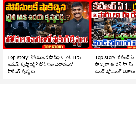
Top story: పోలీసులకే షాకిచ్చిన ట్రైనీ IPS
Top story: కేటిఆర్ ఏ 
ఉదయ్ కృష్ణారెడ్డి? పోలీసుల విచారణలో
ఫార్ములా ఈ రేస్ స్కామ్..?
షాకింగ్ ట్విస్టులు!
మైండ్ బ్లోయింగ్ నిజాలు