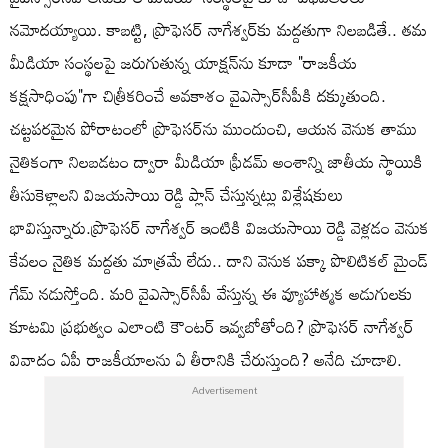
నమోదయ్యాయి. కాబట్టి, ప్రొఫెసర్ నాగేశ్వర్‌కు మద్దతుగా నిలబడితే.. తమ
మీడియా సంస్థలపై జరుగుతున్న యాక్షన్‌ను కూడా "రాజకీయ
కక్షసాధింపు"గా చిత్రీకరించే అవకాశం వైఎస్సార్‌సీపీకి దక్కుతుంది.
చట్టపరమైన పోరాటంలో ప్రొఫెసర్‌ను ముందుంచి, ఆయన వెనుక తాము
నైతికంగా నిలబడటం ద్వారా మీడియా ఫ్రీడమ్ అంశాన్ని జాతీయ స్థాయికి
తీసుకెళ్లాలని విజయసాయి రెడ్డి ప్లాన్ చేస్తున్నట్లు విశ్లేషకులు
భావిస్తున్నారు.ప్రొఫెసర్ నాగేశ్వర్ ఇంటికి విజయసాయి రెడ్డి వెళ్లడం వెనుక
కేవలం నైతిక మద్దతు మాత్రమే లేదు.. దాని వెనుక పక్కా పొలిటికల్ మైండ్
గేమ్ నడుస్తోంది. మరి వైఎస్సార్‌సీపీ వేస్తున్న ఈ వ్యూహాత్మక అడుగులకు
కూటమి ప్రభుత్వం ఎలాంటి కౌంటర్ ఇవ్వబోతోంది? ప్రొఫెసర్ నాగేశ్వర్
వివాదం ఏపీ రాజకీయాలను ఏ తీరానికి చేరుస్తుంది? అనేది చూడాలి.