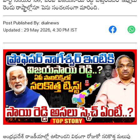
రెండు రాష్ట్రాల్లోనూ పెను సంచలనంగా మారింది.
Post Published By:
dialnews
Updated : 29 May 2026, 4:30 PM IST
ఆంధ్రప్రదేశ్ రాజకీయాల్లో ఊహించని విధంగా రోజుకో సరికొత్త మలుపు