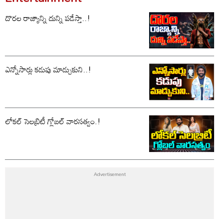
దొరల రాజ్యాన్ని దున్ని పడేస్తా..!
ఎన్నోసార్లు కడుపు మాడ్చుకుని..!
లోకల్ సెలబ్రిటీ గ్లోబల్ వారసత్వం.!