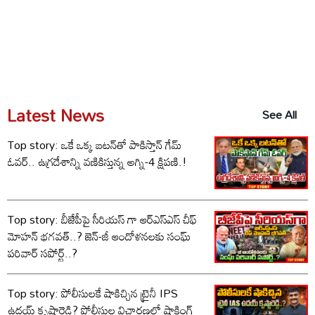
Latest News
See All
Top story: ఒకే ఒక్క బటన్‌తో పాకిస్తాన్ గేమ్
ఓవర్.. ఉగ్రదేశాన్ని వణికిస్తున్న అగ్ని-4 క్షిపణి.!
Top story: బీజేపీపై సీరియస్ గా ఆర్‌ఎస్‌ఎస్ చీఫ్
మోహన్ భగవత్..? జెన్-జీ ఆందోళనలకు సంఘ్
పరివార్ సపోర్ట్..?
Top story: పోలీసులకే షాకిచ్చిన ట్రైనీ IPS
ఉదయ్ కృష్ణారెడ్డి? పోలీసుల విచారణలో షాకింగ్