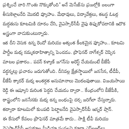
ప్రశ్నించే వారి గొంతు నొక్కుతోంది" అనే మెసేజ్‌ను ప్రజల్లోకి బలంగా
తీసుకెళ్లాలనేది మొదటి వ్యూహం. మేధావులు, విద్యావేత్తలు, తటస్థ ఓటర్ల
మద్దతును కూటమికి దూరం చేసి, వైఎస్సార్‌సీపీ వైపు తిప్పుకోవడానికి ఇదొక
అస్త్రంగా వాడుకుంటున్నారు.
ఇక దీని వెనుక ఉన్న రెండో మరియు అత్యంత కీలకమైన వ్యూహం.. కూటమి
పార్టీల మధ్య నమ్మకరాహిత్యాన్ని పెంచడం. ప్రొఫెసర్ నాగేశ్వర్ చెప్పిన
మాటల ప్రకారం.. పవన్ కళ్యాణ్ జగన్‌ను అరెస్ట్ చేయమంటే బీజేపీ
వద్దన్నట్లు ప్రచారం జరుగుతోంది. దీనివల్ల క్షేత్రస్థాయిలో జనసేన, టీడీపీ,
బీజేపీ క్యాడర్ మధ్య అంతర్గత అనుమానాలు మొదలవుతాయి. విజయసాయి
రెడ్డి ఈ ఇష్యూని మరింత పెద్దది చేయడం ద్వారా.. కేంద్రంలోని బీజేపీకి,
రాష్ట్రంలోని జనసేనకు మధ్య ఉన్న బంధంపై చర్చ జరిగేలా చేస్తున్నారు.
తద్వారా కూటమిలో కుంపటి పెట్టాలనేది వైఎస్సార్‌సీపీ ఇన్నర్ ప్లాన్.
ఈ కేసులో కేవలం ప్రొఫెసర్ మాత్రమే కాదు.. సాక్షి టీవీ మరియు
వైఎస్సార్‌సీపీ అనుకూల మీడియా సంస్థలపై కూడా ఎఫ్‌ఐఆర్‌లు