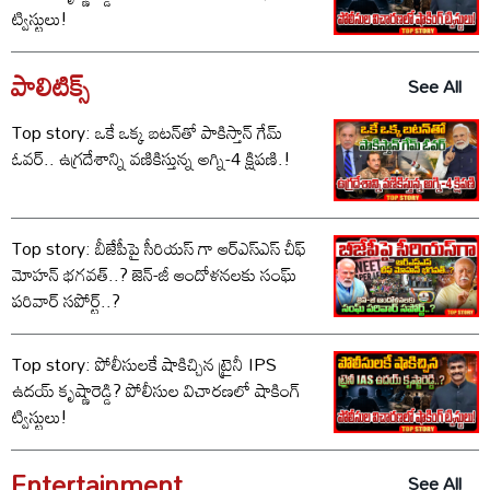
ట్విస్టులు!
పాలిటిక్స్‌
See All
Top story: ఒకే ఒక్క బటన్‌తో పాకిస్తాన్ గేమ్
ఓవర్.. ఉగ్రదేశాన్ని వణికిస్తున్న అగ్ని-4 క్షిపణి.!
Top story: బీజేపీపై సీరియస్ గా ఆర్‌ఎస్‌ఎస్ చీఫ్
మోహన్ భగవత్..? జెన్-జీ ఆందోళనలకు సంఘ్
పరివార్ సపోర్ట్..?
Top story: పోలీసులకే షాకిచ్చిన ట్రైనీ IPS
ఉదయ్ కృష్ణారెడ్డి? పోలీసుల విచారణలో షాకింగ్
ట్విస్టులు!
Entertainment
See All