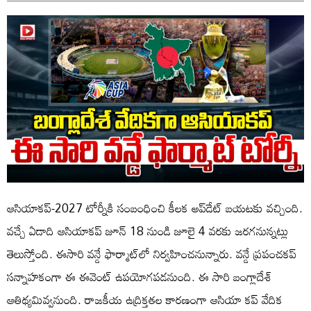
ఆసియాకప్‌-2027 టోర్నీకి సంబంధించి కీల‌క అప్‌డేట్ బ‌య‌ట‌కు వ‌చ్చింది.
వ‌చ్చే ఏడాది ఆసియాక‌ప్ జూన్ 18 నుండి జూలై 4 వరకు జ‌ర‌గ‌నున్న‌ట్లు
తెలుస్తోంది. ఈసారి వ‌న్డే ఫార్మాట్‌లో నిర్వ‌హించనున్నారు. వ‌న్డే ప్రపంచ‌క‌ప్
స‌న్నాహ‌కంగా ఈ ఈవెంట్ ఉప‌యోగ‌ప‌డ‌నుంది. ఈ సారి బంగ్లాదేశ్
ఆతిథ్య‌మివ్వ‌నుంది. రాజకీయ ఉద్రిక్తతల కారణంగా ఆసియా కప్ వేదిక