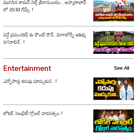
ముగిసిన కామన్ వెల్త్ క్రీడాసంబరం.. అహ్మదాబాద్
లో 2030 గేమ్స్.!
వన్డే ప్రపంచకప్ కు కౌంట్ డౌన్..మెగాటోర్నీ ఆతిథ్య
నగరాలివే..!
Entertainment
See All
ఎన్నోసార్లు కడుపు మాడ్చుకుని..!
లోకల్ సెలబ్రిటీ గ్లోబల్ వారసత్వం.!