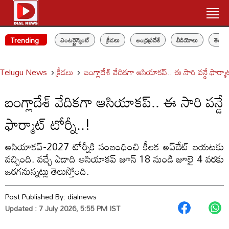
Trending
ఎంటర్టైన్మెంట్
క్రీడలు
ఆంధ్రప్రదేశ్
వీడియోలు
తెలం
Telugu News
క్రీడలు
బంగ్లాదేశ్ వేదికగా ఆసియాకప్.. ఈ సారి వన్డే ఫార్మాట
బంగ్లాదేశ్ వేదికగా ఆసియాకప్.. ఈ సారి వన్డే
ఫార్మాట్ టోర్నీ..!
ఆసియాకప్‌-2027 టోర్నీకి సంబంధించి కీల‌క అప్‌డేట్ బ‌య‌ట‌కు
వ‌చ్చింది. వ‌చ్చే ఏడాది ఆసియాక‌ప్ జూన్ 18 నుండి జూలై 4 వరకు
జ‌ర‌గ‌నున్న‌ట్లు తెలుస్తోంది.
Post Published By:
dialnews
Updated : 7 July 2026, 5:55 PM IST