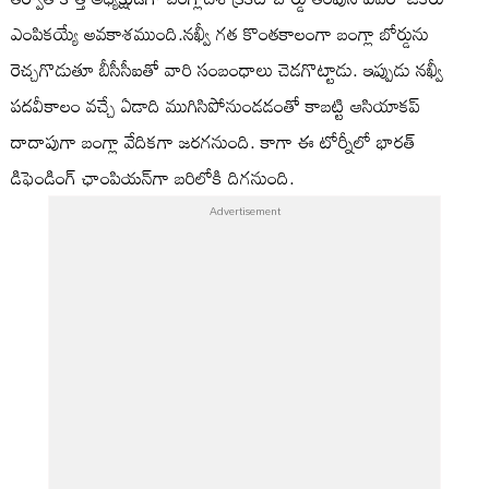
ఎంపిక‌య్యే అవ‌కాశ‌ముంది.నఖ్వీ గత కొంతకాలంగా బంగ్లా బోర్డును
రెచ్చగొడుతూ బీసీసీఐతో వారి సంబంధాలు చెడగొట్టాడు. ఇప్పుడు నఖ్వీ
పదవీకాలం వచ్చే ఏడాది ముగిసిపోనుండడంతో కాబ‌ట్టి ఆసియాక‌ప్
దాదాపుగా బంగ్లా వేదిక‌గా జ‌ర‌గనుంది. కాగా ఈ టోర్నీలో భార‌త్
డిఫెండింగ్ ఛాంపియ‌న్‌గా బ‌రిలోకి దిగ‌నుంది.