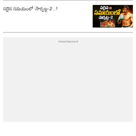
సరైన సమయంలో ‘సార్పట్ట-2’..!