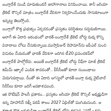
బంగ్లాదేశ్ నుండి మారుతుందనే ఊహాగానాలు వినిపించాయి. కానీ ఆసియా
క్రికెట్ కౌన్సిల్ మాత్రం బంగ్లాదేశ్ వేదిక‌గా నిర్వ‌హించేందుకు సానుకూలంగా
ఉన్నట్టు తెలుస్తోంది.
బంగ్లాలో కొత్త ప్ర‌భుత్వం ఏర్ప‌డడంతో ప్ర‌స్తుతం ప‌రిస్థితులు స‌ద్దుమ‌ణిగాయి.
అలాగే ఈ ఏడాది ఆరంభంలో భారత్-బంగ్లాదేశ్ క్రికెట్ బోర్డు మధ్య కొన్ని
వివాదాలు చోటు చేసుకున్నాయి.ముస్తాఫిజుర్ రెహమాన్‌ను ఐపీఎల్ నుంచి
విడుద‌ల చేయడంతో భార‌త్ వేదిక‌గా జ‌రిగిన టీ20 ప్ర‌పంచ‌క‌ప్‌లో
బంగ్లాదేశ్ పాల్గోలేదు. అయితే బంగ్లాదేశ్ క్రికెట్ బోర్డు చీఫ్‌గా మాజీ క్రికెట్
త‌మీమ్ ఇక్భాల్ ఎంపిక కావ‌డంతో.. బీసీసీఐతో కూడా సంబంధాలు
మెరుగుప‌డ్డాయి. దీంతో ఈ ఏడాది ఆగ‌స్టులో భార‌త్‌-బంగ్లా మ‌ధ్య వైట్‌బాల్
సిరీస్‌లు కూడా జ‌రిగే అవ‌కాశ‌ముంది.
ఇక రొటేషన్ పాలసీ ప్రకారం.. ప్రస్తుతం ఆసియా క్రికెట్ కౌన్సిల్ అధ్యక్షుడిగా
ఉన్న మోహసిన్ నఖ్వీ పదవీ కాలం 2027 ఏప్రిల్‌తో ముగియనుంది. ఆ
త‌ర్వాత కొత్త అధ్య‌క్షుడిగా బంగ్లాదేశ్ క్రికెట్ బోర్డు త‌ర‌పున ఎవ‌రో ఒకరు