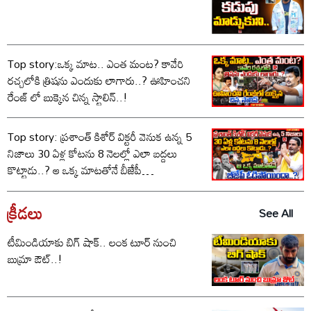
Top story:ఒక్క మాట.. ఎంత మంట? కావేరి
రచ్చలోకి త్రిషను ఎందుకు లాగారు..? ఊహించని
రేంజ్ లో బుక్కైన చిన్న స్టాలిన్..!
Top story: ప్రశాంత్ కిశోర్ విక్టరీ వెనుక ఉన్న 5
నిజాలు 30 ఏళ్ల కోటను 8 నెలల్లో ఎలా బద్దలు
కొట్టాడు..? ఆ ఒక్క మాటతోనే బీజేపీ
ఓడిపోయిందా..?
క్రీడలు
See All
టీమిండియాకు బిగ్ షాక్.. లంక టూర్ నుంచి
బుమ్రా ఔట్..!