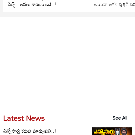
సేల్స్.. అసలు కారణం ఇదే..!
అయినా ఆగని పుత్తడి పర
Latest News
See All
ఎన్నోసార్లు కడుపు మాడ్చుకుని..!