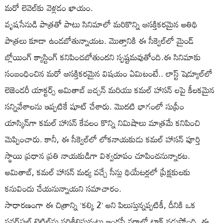
మరో లెవెల్‌కు వెళ్లడం ఖాయం.
వృషసేనుడి పాత్రతో పాటు సినిమాలో మరికొన్ని ఆసక్తికరమైన అతిథి
పాత్రలు కూడా ఉండబోతున్నాయట. మొత్తానికి ఈ సీక్వెల్‌లో మైండ్
బ్లోయింగ్ క్యాస్టింగ్ కనిపించబోతుందని స్పష్టమవుతోంది.ఈ సినిమాకు
సంబంధించిన మరో ఆసక్తికరమైన విషయం ఏమిటంటే.. లాస్ట్ షెడ్యూల్‌లో
లెజెండరీ యాక్టర్స్ అమితాబ్ బచ్చన్ మరియు కమల్ హాసన్ లపై కీలకమైన
సన్నివేశాలను ఇప్పటికే షూట్ చేశారు. మొదటి భాగంలో సుప్రీం
యాస్కిన్‌గా కమల్ హాసన్ కేవలం కొన్ని నిమిషాలు మాత్రమే కనిపించి
మెప్పించారు. కానీ, ఈ సీక్వెల్‌లో లోకనాయకుడు కమల్ హాసన్ పూర్తి
స్థాయి ప్రధాన ప్రతి నాయకుడిగా విశ్వరూపం చూపించనున్నారట.
అమితాబ్, కమల్ హాసన్ మధ్య వచ్చే సీన్లు థియేటర్లలో ప్రేక్షకులకు
కనువిందు చేయనున్నాయని సమాచారం.
సాధారణంగా ఈ చిత్రాన్ని ‘కల్కి 2’ అని పిలుస్తున్నప్పటికీ, దీనికి ఒక
పవర్‌ఫుల్ టైటిల్‌ను పరిశీలిస్తున్నట్లు ఇండస్ట్రీ వర్గాల్లో టాక్ నడుస్తోంది. ఈ