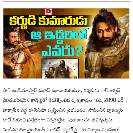
పాన్ ఇండియా స్టార్ ప్రభాస్ కథానాయకుడిగా, దర్శకుడు నాగ్ అశ్విన్
వైవిధ్యభరితమైన కాన్సెప్ట్‌తో తెరకెక్కించిన దృశ్యకావ్యం “కల్కి 2898 ఏడీ”.
బాక్సాఫీస్ వద్ద ఈ సినిమా సృష్టించిన ప్రభంజనం, సాధించిన బ్లాక్‌బస్టర్
హిట్ గురించి ప్రత్యేకంగా చెప్పక్కర్లేదు. పురాణాలను, భవిష్యత్తును
ముడిపెడుతూ వైజయంతీ మూవీస్ బ్యానర్‌పై భారీ నిర్మాణ విలువలతో