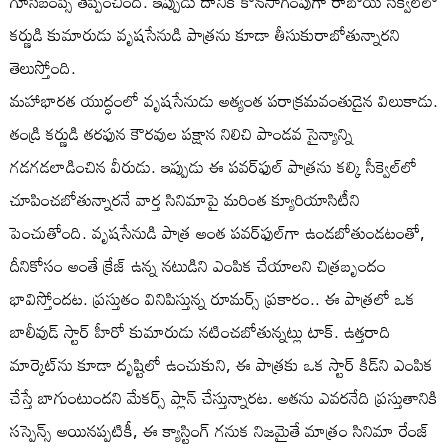
గూస్‌బంప్స్ తెప్పించింది. ఇప్పుడు దానికి కొనసాగింపుగా రాబోయే సీక్వెల్‌లో
కర్ణుడి కుమారుడు వృషసేనుడి పాత్రను కూడా తీసుకురాబోతున్నారని
తెలుస్తోంది.
మహాభారత యుద్ధంలో వృషసేనుడు అత్యంత పరాక్రమవంతుడైన విలుకాడు.
తండ్రి కర్ణుడి తరఫున కౌరవుల పక్షాన నిలిచి పాండవ సైన్యాన్ని
గడగడలాడించిన వీరుడు. ఇప్పుడు ఈ పవర్‌ఫుల్ పాత్రను కల్కి సీక్వెల్‌లో
చూపించబోతున్నారనే వార్త సినిమాపై మరింత క్యూరియాసిటీని
పెంచుతోంది. వృషసేనుడి పాత్ర అంత పవర్‌ఫుల్‌గా ఉండబోతుండటంతో,
దీనికోసం అంతే క్రేజ్ ఉన్న నటుడిని ఎంపిక చేయాలని చిత్రబృందం
భావిస్తోందట. ప్రస్తుతం వినిపిస్తున్న రూమర్స్ ప్రకారం.. ఈ పాత్రలో ఒక
బాలీవుడ్ స్టార్ హీరో కుమారుడు నటించబోతున్నట్లు టాక్. ఉత్తరాది
మార్కెట్‌ను కూడా దృష్టిలో ఉంచుకుని, ఈ పాత్రకు ఒక స్టార్ కిడ్‌ని ఎంపిక
చేస్తే బాగుంటుందని మేకర్స్ ప్లాన్ చేస్తున్నారట. అతను ఎవరనేది ప్రస్తుతానికి
సస్పెన్స్ అయినప్పటికీ, ఈ క్యాస్టింగ్ గనుక నిజమైతే మాత్రం సినిమా రేంజ్