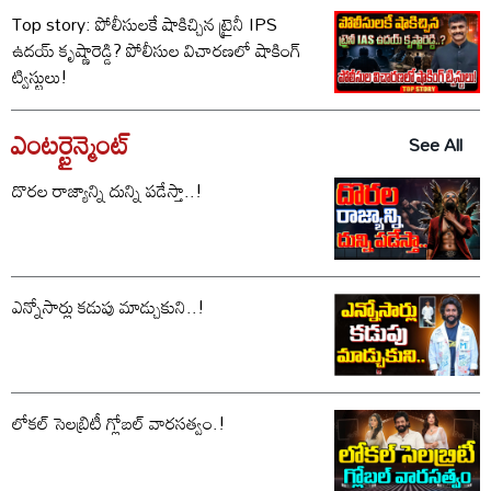
Top story: పోలీసులకే షాకిచ్చిన ట్రైనీ IPS
ఉదయ్ కృష్ణారెడ్డి? పోలీసుల విచారణలో షాకింగ్
ట్విస్టులు!
ఎంటర్టైన్మెంట్
See All
దొరల రాజ్యాన్ని దున్ని పడేస్తా..!
ఎన్నోసార్లు కడుపు మాడ్చుకుని..!
లోకల్ సెలబ్రిటీ గ్లోబల్ వారసత్వం.!