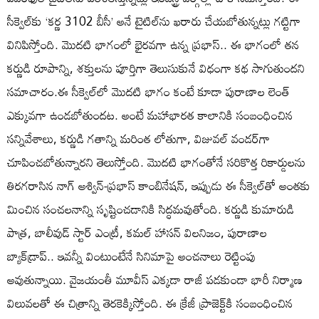
సీక్వెల్‌కు ‘కర్ణ 3102 బీసీ’ అనే టైటిల్‌ను ఖరారు చేయబోతున్నట్లు గట్టిగా
వినిపిస్తోంది. మొదటి భాగంలో భైరవగా ఉన్న ప్రభాస్.. ఈ భాగంలో తన
కర్ణుడి రూపాన్ని, శక్తులను పూర్తిగా తెలుసుకునే విధంగా కథ సాగుతుందని
సమాచారం.ఈ సీక్వెల్‌లో మొదటి భాగం కంటే కూడా పురాణాల లెంత్
ఎక్కువగా ఉండబోతుందట. అంటే మహాభారత కాలానికి సంబంధించిన
సన్నివేశాలు, కర్ణుడి గతాన్ని మరింత లోతుగా, విజువల్ వండర్‌గా
చూపించబోతున్నారని తెలుస్తోంది. మొదటి భాగంతోనే సరికొత్త రికార్డులను
తిరగరాసిన నాగ్ అశ్విన్-ప్రభాస్ కాంబినేషన్, ఇప్పుడు ఈ సీక్వెల్‌తో అంతకు
మించిన సంచలనాన్ని సృష్టించడానికి సిద్ధమవుతోంది. కర్ణుడి కుమారుడి
పాత్ర, బాలీవుడ్ స్టార్ ఎంట్రీ, కమల్ హాసన్ విలనిజం, పురాణాల
బ్యాక్‌డ్రాప్.. ఇవన్నీ వింటుంటేనే సినిమాపై అంచనాలు రెట్టింపు
అవుతున్నాయి. వైజయంతీ మూవీస్ ఎక్కడా రాజీ పడకుండా భారీ నిర్మాణ
విలువలతో ఈ చిత్రాన్ని తెరకెక్కిస్తోంది. ఈ క్రేజీ ప్రాజెక్ట్‌కి సంబంధించిన