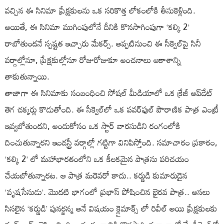
వచ్చిన ఈ సినిమా ప్రేక్షకులను ఒక సరికొత్త లోకంలోకి తీసుకెళ్లింది.
అయితే, ఈ సినిమా ముగింపులోనే దీనికి కొనసాగింపుగా ‘కల్కి 2’
రాబోతుందనే స్పష్టత ఇచ్చారు మేకర్స్. అప్పటినుంచి ఈ సీక్వెల్‌పై సినీ
వర్గాల్లోనూ, ప్రేక్షకుల్లోనూ రోజురోజుకూ అంచనాలు ఆకాశాన్ని
తాకుతున్నాయి.
తాజాగా ఈ సినిమాకు సంబంధించి సోషల్ మీడియాలో ఒక క్రేజీ అప్‌డేట్
తెగ చక్కర్లు కొడుతోంది. ఈ సీక్వెల్‌లో ఒక పవర్‌ఫుల్ పౌరాణిక పాత్ర ఎంట్రీ
ఇవ్వబోతుందని, అందుకోసం ఒక స్టార్ వారసుడిని రంగంలోకి
దించుతున్నారని ఇండస్ట్రీ వర్గాల్లో గట్టిగా వినిపిస్తోంది. సమాచారం ప్రకారం,
‘కల్కి 2’ లో మహాభారతంలోని ఒక కీలకమైన పాత్రను పరిచయం
చేయబోతున్నారట. ఆ పాత్ర మరెవరో కాదు.. కర్ణుడి కుమారుడైన
‘వృషసేనుడు’. మొదటి భాగంలో ప్రభాస్ పోషించిన భైరవ పాత్ర.. అసలు
సిసలైన ‘కర్ణుడి’ పునర్జన్మ అనే విషయం క్లైమాక్స్ లో రివీల్ అయి ప్రేక్షకులకు