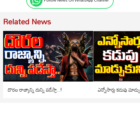
Follow News On WhatsApp Channel
Related News
దొరల రాజ్యాన్ని దున్ని పడేస్తా..!
ఎన్నోసార్లు కడుపు మాడ్చ