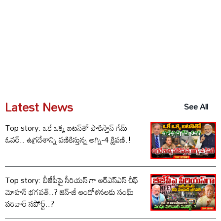
Latest News
See All
Top story: ఒకే ఒక్క బటన్‌తో పాకిస్తాన్ గేమ్
ఓవర్.. ఉగ్రదేశాన్ని వణికిస్తున్న అగ్ని-4 క్షిపణి.!
Top story: బీజేపీపై సీరియస్ గా ఆర్‌ఎస్‌ఎస్ చీఫ్
మోహన్ భగవత్..? జెన్-జీ ఆందోళనలకు సంఘ్
పరివార్ సపోర్ట్..?