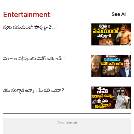
Entertainment
See All
సరైన సమయంలో ‘సార్పట్ట-2’..!
విరాళాల విభీషణుడు వివేక్ ఒబెరాయ్.!
నేను సరిగ్గానే ఉన్నా.. మీ పని ఇదేనా?