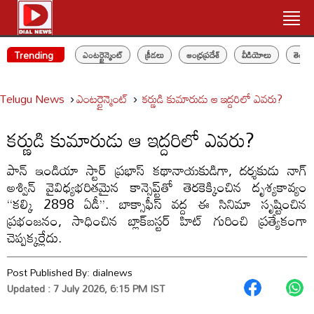
Trending
ఎంటర్టైన్మెంట్
క్రీడలు
ఆంధ్రప్రదేశ్
వీడియోలు
తెలం
Telugu News
ఎంటర్టైన్మెంట్
కర్ణుడి కుమారుడు ఆ ఇద్దరిలో ఎవరు?
కర్ణుడి కుమారుడు ఆ ఇద్దరిలో ఎవరు?
పాన్ ఇండియా స్టార్ ప్రభాస్ కథానాయకుడిగా, దర్శకుడు నాగ్
అశ్విన్ వైవిధ్యభరితమైన కాన్సెప్ట్‌తో తెరకెక్కించిన దృశ్యకావ్యం
“కల్కి 2898 ఏడీ”. బాక్సాఫీస్ వద్ద ఈ సినిమా సృష్టించిన
ప్రభంజనం, సాధించిన బ్లాక్‌బస్టర్ హిట్ గురించి ప్రత్యేకంగా
చెప్పక్కర్లేదు.
Post Published By:
dialnews
Updated : 7 July 2026, 6:15 PM IST