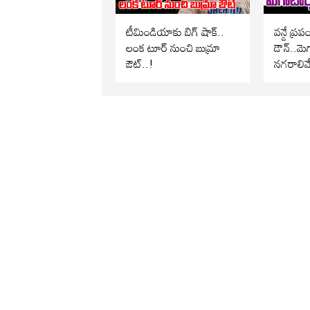
టీమిండియాకు బిగ్ షాక్..
వన్డే ప్ర
లంక టూర్ నుంచి బుమ్రా
డౌన్..మెగ
ఔట్..!
నగరాలివే