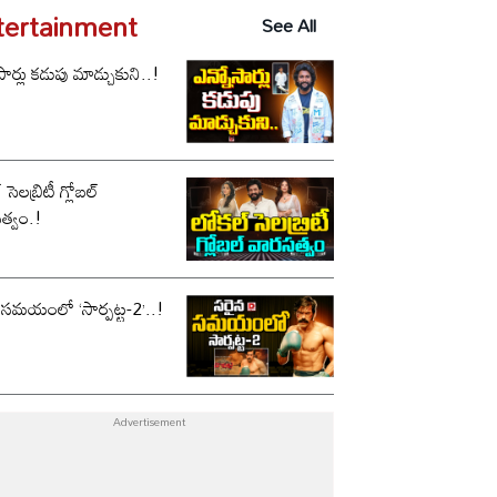
tertainment
See All
సార్లు కడుపు మాడ్చుకుని..!
సెలబ్రిటీ గ్లోబల్
త్వం.!
 సమయంలో ‘సార్పట్ట-2’..!