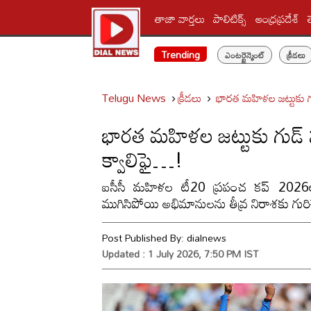
తాజా వార్తలు
పాలిటిక్స్‌
ఆంధ్రప్రదేశ్
Trending
ఎంటర్టైన్మెంట్
క్రీడలు
Telugu News
క్రీడలు
భారత మహిళల జట్టుకు గు
భారత మహిళల జట్టుకు గుడ్ 
క్వాలిఫై…!
ఐసీసీ మహిళల టీ20 ప్రపంచ కప్ 2026ల
ముగిసిపోయి అభిమానులను తీవ్ర నిరాశకు గురిచ
Post Published By:
dialnews
Updated : 1 July 2026, 7:50 PM IST