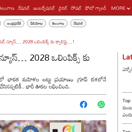
తెలంగాణ
నేషనల్
ఇంటర్నేషనల్
వైరల్
సోషల్
ఫోటో గ్యాలరీ
MORE
ఆంధ్రప్రదేశ్
వీడియోలు
తెలంగాణ
నేషనల్
డ్ న్యూస్… 2028 ఒలింపిక్స్ కు క్వాలిఫై…!
న్యూస్… 2028 ఒలింపిక్స్ కు
La
ఎన్నో
ో భారత మహిళల జట్టు ప్రయాణం గ్రూప్ దశలోనే
ేసినప్పటికీ.. భారీ ఊరట లభించింది.
Top 
మంట? 
ఎందు
రేంజ్ 
Top s