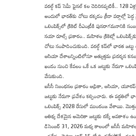
వరల్డ్ కప్ సెమీ ఫైనల్ కల చెదిరినప్పటికీ.. 128 ఏళ్
అందులో భారత్‌కు చోటు దక్కడం క్రీడా వర్గాల్లో పెద్ద
ఒలింపిక్స్‌లో క్రికెట్ రీఎంట్రీకి పునరాగమనానికి స
నయా రూల్స్ ప్రకారం.. మహిళల క్రికెట్లో ఒలింపిక్స
చోటు సంపాదించుకుంది. వరల్డ్ కప్‌లో భారత జట్టు చ
ఆసియా దేశాలన్నింటిలోనూ అత్యుత్తమ ప్రదర్శన కనబ
ఖండం నుంచి కేవలం ఒకే ఒక జట్టుకు నేరుగా ఒలింపిక
వేసుకుంది.
ఐసీసీ నిబంధనల ప్రకారం ఆఫ్రికా, ఆసియా, యూరప్,
జట్టుకు నేరుగా ప్రవేశం కల్పించారు. ఈ పద్ధతిలో భారత్, 
ఒలింపిక్స్ 2028 రేసులో ముందంజ వేశాయి. మొత్తం 6 
ఆతిథ్య దేశమైన అమెరికా జట్టుకు దక్కే అవకాశం ఉ
డిసెంబర్ 31, 2026 మధ్య కాలంలో ఐసీసీ మహిళల టీ