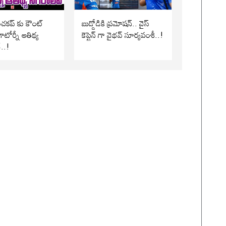
పంచకప్ కు కౌంట్
బుడ్డోడికి ప్రమోషన్.. వైస్
ాటోర్నీ ఆతిథ్య
కెప్టెన్ గా వైభవ్ సూర్యవంశీ..!
..!