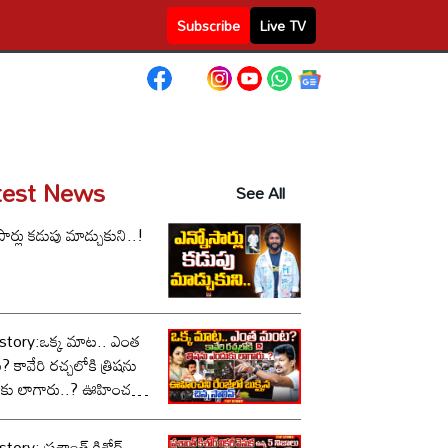
Subscribe
Live TV
test News
See All
సార్లు కడుపు మాడ్చుకుని..!
story:ఒక్క మాట.. ఎంత
కావేరి రచ్చలోకి త్రిషను
కు లాగారు..? ఊహించని
లో బుక్కైన చిన్న స్టాలిన్..!
tory: ప్రశాంత్ కిశోర్