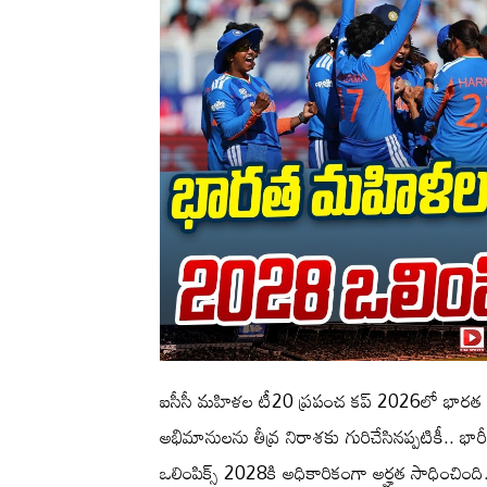
ఐసీసీ మహిళల టీ20 ప్రపంచ కప్ 2026లో భారత మ
అభిమానులను తీవ్ర నిరాశకు గురిచేసినప్పటికీ.. భా
ఒలింపిక్స్ 2028కి అధికారికంగా అర్హత సాధించింది.