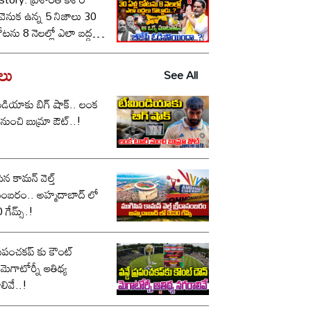
ీ వెనుక ఉన్న 5 నిజాలు 30
కోటను 8 నెలల్లో ఎలా బద్దలు
ాడు..? ఆ ఒక్క మాటతోనే
పీ ఓడిపోయిందా..?
డలు
See All
డియాకు బిగ్ షాక్.. లంక
నుంచి బుమ్రా ఔట్..!
ిన కామన్ వెల్త్
ం.. అహ్మదాబాద్ లో
గేమ్స్.!
 ప్రపంచకప్ కు కౌంట్
.మెగాటోర్నీ ఆతిథ్య
లివే..!