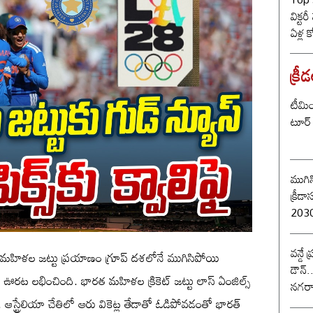
విక్టర
ఏళ్ల 
కొట్ట
బీజే
క్రీ
టీమిం
టూర్ 
ముగిస
క్రీడాసంబర
2030 
వన్డే
హిళల జట్టు ప్రయాణం గ్రూప్ దశలోనే ముగిసిపోయి
డౌన్.
రీ ఊరట లభించింది. భారత మహిళల క్రికెట్ జట్టు లాస్ ఏంజిల్స్
నగరా
 ఆస్ట్రేలియా చేతిలో ఆరు వికెట్ల తేడాతో ఓడిపోవడంతో భారత్