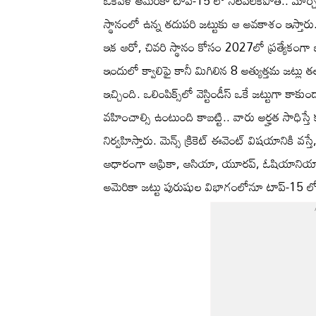
ఒకవేళ అమెరికా టాప్-15 లో నిలవలేకపోతే.. మార్చి
స్థానంలో ఉన్న తదుపరి జట్టుకు ఆ అవకాశం ఇస్తారు
ఇక ఆరో, చివరి స్థానం కోసం 2027లో ప్రత్యేకంగా ఐస
ఇందులో క్వాలిఫై కానీ మిగిలిన 8 అత్యుత్తమ జట్లు త
ఇచ్చింది. ఒలింపిక్స్‌లో వెస్టిండీస్ ఒకే జట్టుగా కాకు
వహించాల్సి ఉంటుంది కాబట్టి.. వారు అర్హత సాధిస్తే
నిర్వహిస్తారు. మెన్స్ క్రికెట్ ఈవెంట్ విషయానికి వస
ఆధారంగా ఆఫ్రికా, ఆసియా, యూరప్, ఓషియానియా ఖం
అమెరికా జట్టు పురుషుల విభాగంలోనూ టాప్-15 ల