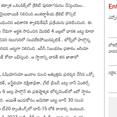
En
ల తర్వాత ఒలింపిక్స్‌లో క్రికెట్ పునరాగమనం చేస్తుండటం..
 మైలురాయికి నిలిచింది.అంతర్జాతీయ క్రికెట్ కౌన్సిల్
ఎన్నో
ంబంధించిన అధికారిక క్వాలిఫికేషన్ ప్రక్రియను ప్రకటించింది. ఈ
్‌కు నేరుగా అర్హత సాధించిన మొదటి 4 జట్లలో భారత జట్టు కూడా
ివరి నలుగురిలో నిలవలేకపోయినప్పటికీ.. టోర్నీలో పాల్గొన్న
లోకల్ 
రిచన జట్టుగా నిలిచింది. ఐసీసీ నిబంధనల ప్రకారం ఆసియా
వారస
్ కోటా లభిస్తుంది. ఆ స్థానాన్ని భారత్ తన ఖాతాలో
సరైన
 ఓషియానియా ఖండాల నుంచి అత్యుత్తమ ప్రదర్శన చేసిన ఒక్కో
ఆస్ట్రేలియా దక్షిణాఫ్రికా, గ్రేట్ బ్రిటన్ జట్లు లాస్ ఏంజిల్స్
జట్లు పాల్గొనే ఈ ప్రతిష్టాత్మక టోర్నమెంట్‌లో ఐదో స్థానం
ంది. అయితే ఇందుకోసం అమెరికా జట్టు జూన్ 30 నుంచి
20 ర్యాంకింగ్స్‌లో టాప్-15 లోకి రావాల్సి ఉంటుంది.