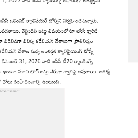
 1, 2027 నాటి ఐసీసీ ర్యాంకింగ్స్ ఆధారంగా అత్యుత్తమ
.
ీసీ ఒలింపిక్ క్వాలిఫయర్ టోర్నీని నిర్వహించనున్నారు.
లపడతాయి. వెస్టిండీస్ జట్టు విషయంలోనూ ఐసీసీ క్లారిటీ
ండా విడివిడిగా విభిన్న కరేబియన్ దేశాలుగా ప్రాతినిధ్యం
 కరేబియన్ దేశాల మధ్య అంతర్గత క్వాలిఫైయింగ్ టోర్నీ
్తే, డిసెంబర్ 31, 2026 నాటి ఐసీసీ టీ20 ర్యాంకింగ్స్
డాల నుంచి టాప్ జట్లు నేరుగా క్వాలిఫై అవుతాయి. ఆతిథ్య
ో చోటు సంపాదించాల్సి ఉంటుంది.