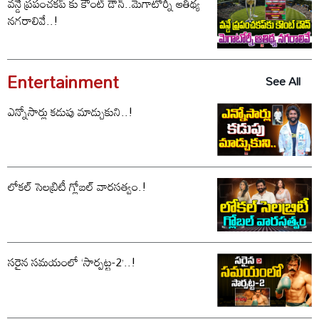
వన్డే ప్రపంచకప్ కు కౌంట్ డౌన్..మెగాటోర్నీ ఆతిథ్య
నగరాలివే..!
Entertainment
See All
ఎన్నోసార్లు కడుపు మాడ్చుకుని..!
లోకల్ సెలబ్రిటీ గ్లోబల్ వారసత్వం.!
సరైన సమయంలో ‘సార్పట్ట-2’..!