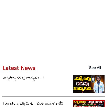
Latest News
See All
ఎన్నోసార్లు కడుపు మాడ్చుకుని..!
Top story:ఒక్క మాట.. ఎంత మంట? కావేరి