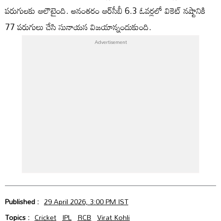
పరుగులకు ఆలౌటైంది. అనంతరం ఆర్‌సీబీ 6.3 ఓవర్లలో వికెట్ నష్టానికి
77 పరుగులు చేసి సునాయస విజయాన్నందుకుంది.
Published :
29 April 2026, 3:00 PM IST
Topics :
Cricket
IPL
RCB
Virat Kohli