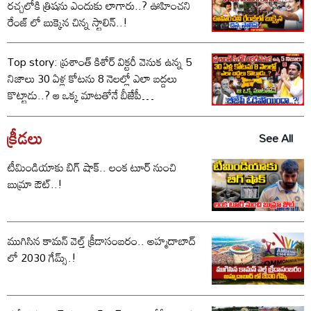
రచ్చలోకి త్రిషను ఎందుకు లాగారు..? ఊహించని
రేంజ్ లో బుక్కైన చిన్న స్టాలిన్..!
Top story: ప్రశాంత్ కిశోర్ విక్టరీ వెనుక ఉన్న 5
నిజాలు 30 ఏళ్ల కోటను 8 నెలల్లో ఎలా బద్దలు
కొట్టాడు..? ఆ ఒక్క మాటతోనే బీజేపీ
ఓడిపోయిందా..?
క్రీడలు
See All
టీమిండియాకు బిగ్ షాక్.. లంక టూర్ నుంచి
బుమ్రా ఔట్..!
ముగిసిన కామన్ వెల్త్ క్రీడాసంబరం.. అహ్మదాబాద్
లో 2030 గేమ్స్.!