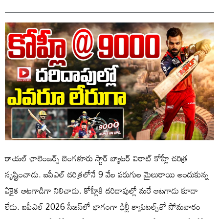
రాయల్ ఛాలెంజర్స్ బెంగళూరు స్టార్ బ్యాటర్ విరాట్ కోహ్లీ చరిత్ర
సృష్టించాడు. ఐపీఎల్ చరిత్రలోనే 9 వేల పరుగుల మైలురాయి అందుకున్న
ఏకైక ఆటగాడిగా నిలిచాడు. కోహ్లీకి దరిదాపుల్లో మరే ఆటగాడు కూడా
లేడు. ఐపీఎల్ 2026 సీజన్‌లో భాగంగా ఢిల్లీ క్యాపిటల్స్‌తో సోమవారం