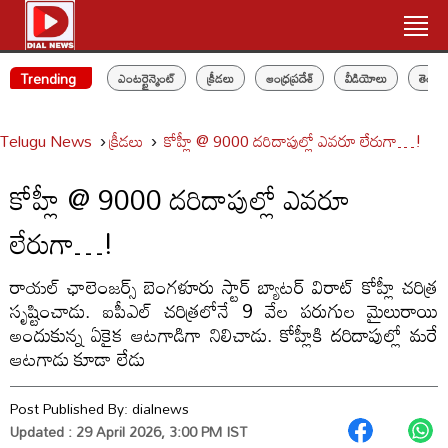
Trending
ఎంటర్టైన్మెంట్
క్రీడలు
ఆంధ్రప్రదేశ్
వీడియోలు
తెలం
Telugu News
క్రీడలు
కోహ్లీ @ 9000 దరిదాపుల్లో ఎవరూ లేరుగా…!
కోహ్లీ @ 9000 దరిదాపుల్లో ఎవరూ
లేరుగా…!
రాయల్ ఛాలెంజర్స్ బెంగళూరు స్టార్ బ్యాటర్ విరాట్ కోహ్లీ చరిత్ర
సృష్టించాడు. ఐపీఎల్ చరిత్రలోనే 9 వేల పరుగుల మైలురాయి
అందుకున్న ఏకైక ఆటగాడిగా నిలిచాడు. కోహ్లీకి దరిదాపుల్లో మరే
ఆటగాడు కూడా లేడు
Post Published By:
dialnews
Updated : 29 April 2026, 3:00 PM IST