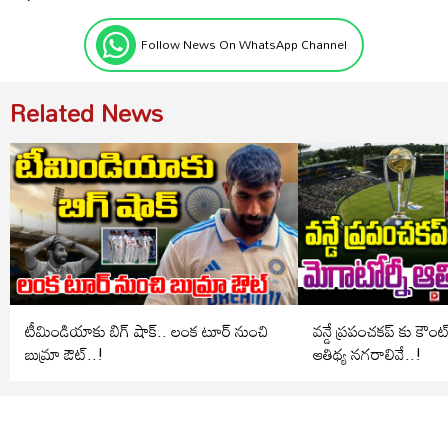
Follow News On WhatsApp Channel
Related News
టీమిండియాకు బిగ్ షాక్.. లంక టూర్ నుంచి
వన్డే ప్రపంచకప్ కు కౌంట
బుమ్రా ఔట్..!
ఆతిథ్య నగరాలివే..!