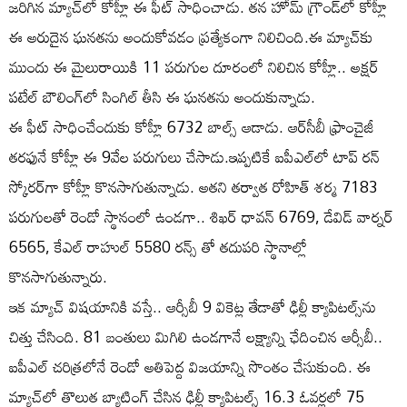
జరిగిన మ్యాచ్‌లో కోహ్లీ ఈ ఫీట్ సాధించాడు. తన హోమ్ గ్రౌండ్‌లో కోహ్లీ
ఈ అరుదైన ఘనతను అందుకోవడం ప్రత్యేకంగా నిలిచింది.ఈ మ్యాచ్‌కు
ముందు ఈ మైలురాయికి 11 పరుగుల దూరంలో నిలిచిన కోహ్లీ.. అక్షర్
పటేల్ బౌలింగ్‌లో సింగిల్ తీసి ఈ ఘనతను అందుకున్నాడు.
ఈ ఫీట్ సాధించేందుకు కోహ్లీ 6732 బాల్స్ ఆడాడు. ఆర్‌సీబీ ఫ్రాంచైజీ
తరఫునే కోహ్లీ ఈ 9వేల పరుగులు చేసాడు.ఇప్పటికే ఐపీఎల్‌లో టాప్ రన్
స్కోరర్‌గా కోహ్లీ కొనసాగుతున్నాడు. అతని తర్వాత రోహిత్ శర్మ 7183
పరుగులతో రెండో స్థానంలో ఉండగా.. శిఖర్ ధావన్ 6769, డేవిడ్ వార్నర్
6565, కేఎల్ రాహుల్ 5580 రన్స్ తో తదుపరి స్థానాల్లో
కొనసాగుతున్నారు.
ఇక మ్యాచ్ విషయానికి వస్తే.. ఆర్సీబీ 9 వికెట్ల తేడాతో ఢిల్లీ క్యాపిటల్స్‌ను
చిత్తు చేసింది. 81 బంతులు మిగిలి ఉండగానే లక్ష్యాన్ని ఛేదించిన ఆర్సీబీ..
ఐపీఎల్ చరిత్రలోనే రెండో అతిపెద్ద విజయాన్ని సొంతం చేసుకుంది. ఈ
మ్యాచ్‌లో తొలుత బ్యాటింగ్ చేసిన ఢిల్లీ క్యాపిటల్స్ 16.3 ఓవర్లలో 75