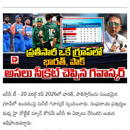
ఐసీసీ టీ - 20 వరల్డ్‌ కప్‌ 2026లో భారత్, పాకిస్తాన్‌లను సులభమైన
గ్రూప్‌లో ఉంచడంపై సునీల్ గవాస్కర్ స్పందించారు. సంప్రదాయ ప్రత్యర్థుల
మధ్య హై వోల్టేజ్ మ్యాచ్ కోసమే ఐసీసీ ఈ ఏర్పాటు చేసిందని ఆయన
అభిప్రాయపడ్డారు.