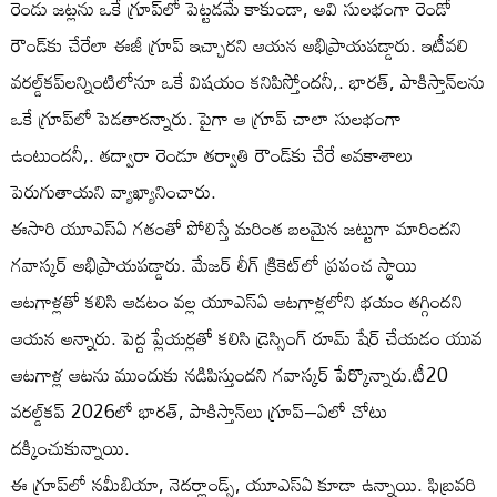
రెండు జట్లను ఒకే గ్రూప్‌లో పెట్టడమే కాకుండా, అవి సులభంగా రెండో
రౌండ్‌కు చేరేలా ఈజీ గ్రూప్ ఇచ్చారని ఆయన అభిప్రాయపడ్డారు. ఇటీవలి
వరల్డ్‌కప్‌లన్నింటిలోనూ ఒకే విషయం కనిపిస్తోందనీ,. భారత్, పాకిస్తాన్‌లను
ఒకే గ్రూప్‌లో పెడతారన్నారు. పైగా ఆ గ్రూప్ చాలా సులభంగా
ఉంటుందనీ,. తద్వారా రెండూ తర్వాతి రౌండ్‌కు చేరే అవకాశాలు
పెరుగుతాయని వ్యాఖ్యానించారు.
ఈసారి యూఎస్ఏ గతంతో పోలిస్తే మరింత బలమైన జట్టుగా మారిందని
గవాస్కర్ అభిప్రాయపడ్డారు. మేజర్ లీగ్ క్రికెట్‌లో ప్రపంచ స్థాయి
ఆటగాళ్లతో కలిసి ఆడటం వల్ల యూఎస్ఏ ఆటగాళ్లలోని భయం తగ్గిందని
ఆయన అన్నారు. పెద్ద ప్లేయర్లతో కలిసి డ్రెస్సింగ్ రూమ్ షేర్ చేయడం యువ
ఆటగాళ్ల ఆటను ముందుకు నడిపిస్తుందని గవాస్కర్ పేర్కొన్నారు.టీ20
వరల్డ్‌కప్ 2026లో భారత్, పాకిస్తాన్‌లు గ్రూప్–ఏలో చోటు
దక్కించుకున్నాయి.
ఈ గ్రూప్‌లో నమీబియా, నెదర్లాండ్స్, యూఎస్ఏ కూడా ఉన్నాయి. ఫిబ్రవరి