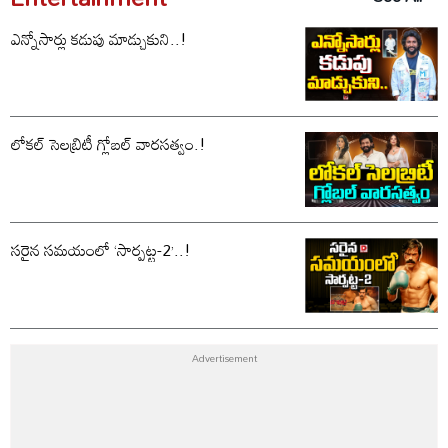
ఎన్నోసార్లు కడుపు మాడ్చుకుని..!
లోకల్ సెలబ్రిటీ గ్లోబల్ వారసత్వం.!
సరైన సమయంలో ‘సార్పట్ట-2’..!