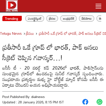
Trending
ఎంటర్టైన్మెంట్
క్రీడలు
ఆంధ్రప్రదేశ్
వీడియోలు
తెలం
Telugu News
క్రీడలు
ప్రతీసారీ ఒకే గ్రూప్ లో భారత్, పాక్ అసలు సీక్రెట్ 
ప్రతీసారీ ఒకే గ్రూప్ లో భారత్, పాక్ అసలు
సీక్రెట్ చెప్పిన గవాస్కర్…!
ఐసీసీ టీ - 20 వరల్డ్‌ కప్‌ 2026లో భారత్, పాకిస్తాన్‌లను
సులభమైన గ్రూప్‌లో ఉంచడంపై సునీల్ గవాస్కర్ స్పందించారు.
సంప్రదాయ ప్రత్యర్థుల మధ్య హై వోల్టేజ్ మ్యాచ్ కోసమే ఐసీసీ ఈ
ఏర్పాటు చేసిందని ఆయన అభిప్రాయపడ్డారు.
Post Published By:
dialnews
Updated : 28 January 2026, 8:15 PM IST