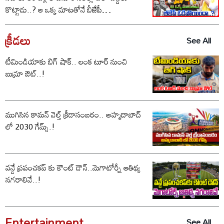
కొట్టాడు..? ఆ ఒక్క మాటతోనే బీజేపీ
ఓడిపోయిందా..?
క్రీడలు
See All
టీమిండియాకు బిగ్ షాక్.. లంక టూర్ నుంచి
బుమ్రా ఔట్..!
ముగిసిన కామన్ వెల్త్ క్రీడాసంబరం.. అహ్మదాబాద్
లో 2030 గేమ్స్.!
వన్డే ప్రపంచకప్ కు కౌంట్ డౌన్..మెగాటోర్నీ ఆతిథ్య
నగరాలివే..!
Entertainment
See All