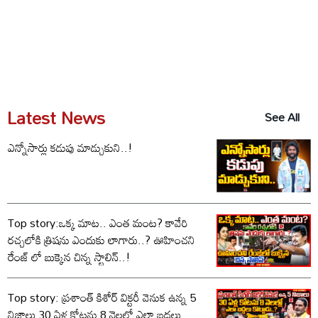
Latest News
See All
ఎన్నోసార్లు కడుపు మాడ్చుకుని..!
Top story:ఒక్క మాట.. ఎంత మంట? కావేరి
రచ్చలోకి త్రిషను ఎందుకు లాగారు..? ఊహించని
రేంజ్ లో బుక్కైన చిన్న స్టాలిన్..!
Top story: ప్రశాంత్ కిశోర్ విక్టరీ వెనుక ఉన్న 5
నిజాలు 30 ఏళ్ల కోటను 8 నెలల్లో ఎలా బద్దలు