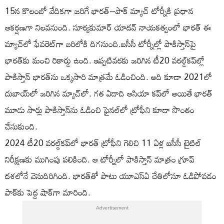
15న కొలంబో వేదికగా జరిగే భారత్–పాక్ మ్యాచ్ టోర్నీకి ప్రధాన
ఆకర్షణగా నిలవనుంది. సూర్యకుమార్ యాదవ్ నాయకత్వంలో భారత్ ఈ
మ్యాచ్‌లో ఫేవరెట్‌గా బరిలోకి దిగనుంది.ఐసీసీ టోర్నీల్లో పాకిస్తాన్‌పై
భారత్‌కు మంచి రికార్డు ఉంది. ఇప్పటివరకు జరిగిన టీ20 వరల్డ్‌కప్‌ల్లో
పాకిస్తాన్ భారత్‌ను ఒక్కసారి మాత్రమే ఓడించింది. అది కూడా 2021లో
దుబాయ్‌లో జరిగిన మ్యాచ్‌లో. గత ఏడాది ఆసియా కప్‌లో అయితే భారత్
మూడు సార్లు పాకిస్తాన్‌ను ఓడించి ఫైనల్‌లో ట్రోఫీని కూడా సొంతం
చేసుకుంది.
2024 టీ20 వరల్డ్‌కప్‌లో భారత్ ట్రోఫీని గెలిచి 11 ఏళ్ల ఐసీసీ టైటిల్
నిరీక్షణకు ముగింపు పలికింది. ఆ టోర్నీలో పాకిస్తాన్ మాత్రం గ్రూప్
దశలోనే వెనుదిరిగింది. భారత్‌తో పాటు యూఎస్ఏ చేతిలోనూ ఓడిపోవడం
పాక్‌కు పెద్ద షాక్‌గా మారింది.