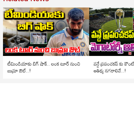
టీమిండియాకు బిగ్ షాక్.. లంక టూర్ నుంచి
వన్డే ప్రపంచకప్ కు కౌంట
బుమ్రా ఔట్..!
ఆతిథ్య నగరాలివే..!