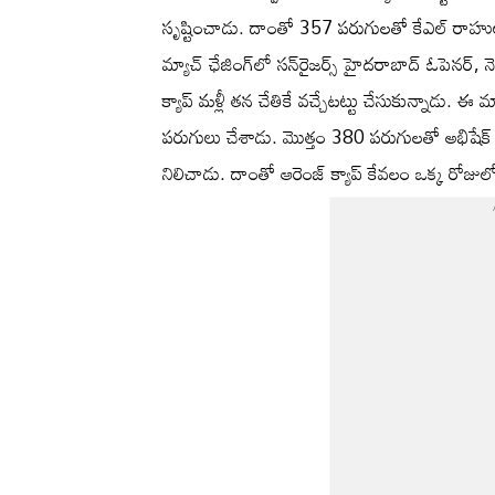
సృష్టించాడు. దాంతో 357 పరుగులతో కేఎల్ రాహుల్
మ్యాచ్ ఛేజింగ్‌లో సన్‌రైజర్స్ హైదరాబాద్ ఓపెనర్, 
క్యాప్ మళ్లీ తన చేతికే వచ్చేటట్టు చేసుకున్నాడు. ఈ 
పరుగులు చేశాడు. మొత్తం 380 పరుగులతో అభిషేక్ శర
నిలిచాడు. దాంతో ఆరెంజ్ క్యాప్ కేవలం ఒక్క రోజు