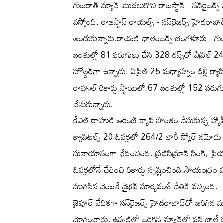
గుజరాత్ మ్యాచ్ మొదలుకొని రాజస్థాన్ - సన్‌రైజర్స్
వస్తోంది. రాజస్థాన్ రాయల్స్ - సన్‌రైజర్స్ హైదరాబాద్
అందుకున్నారు.రాయల్ ఛాలెంజర్స్ బెంగళూరు - గుజరా
బంతుల్లో 81 పరుగులు చేసి 328 రన్స్‌తో ఏప్రిల్ 24
హోల్డర్‌గా ఉన్నాడు. ఏప్రిల్ 25 మధ్యాహ్నం ఢిల్లీ క్యా
రాహుల్ రికార్డు స్థాయిలో 67 బంతుల్లో 152 పరుగు
చేసుకున్నాడు.
కేఎల్ రాహుల్ ఆరెంజ్ క్యాప్ సొంతం చేసుకున్న హ్యాప
క్యాపిటల్స్ 20 ఓవర్లలో 264/2 భారీ స్కోర్ నమోదు చేస
సునాయాసంగా ఛేదించింది. ప్రభ్‌సిమ్రాన్ సింగ్, ప్రియ
ఓవర్లలోనే ఛేదించి రికార్డు సృష్టించింది.సాయంత్రం
ముగిసిన వెంటనే వైభవ్ సూర్యవంశీ చేతికి వచ్చింది.
జైపూర్ వేదికగా సన్‌రైజర్స్ హైదరాబాద్‌తో జరిగిన మ్
మోగించాడు. ఉప్పల్‌లో జరిగిన మ్యాచ్‌లో ఫస్ట్ బాలే