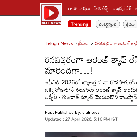
తాజా వార్తలు
పాలిటిక్స్‌
ఆంధ్రప్రదేశ్
Trending
ఎంటర్టైన్మెంట్
క్రీడలు
Telugu News
క్రీడలు
రసవత్తరంగా ఆరెంజ్ క్య
రసవత్తరంగా ఆరెంజ్ క్యాప్ ర
మారిందిగా…!
ఐపీఎల్ 2026లో బ్యాటర్ల హవా కొనసాగుతోంది. 
ఒక్క రోజులోనే నలుగురు ఆరెంజ్ క్యాప్ అందుక
ఆర్సీబీ - గుజరాత్ మ్యాచ్ మొదలుకొని రాజస్థాన్ -
Post Published By:
dialnews
Updated : 27 April 2026, 5:10 PM IST