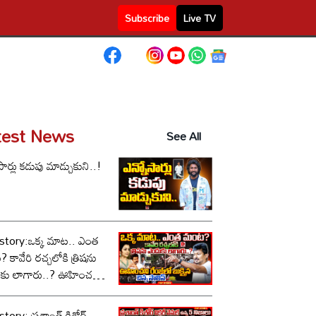
Subscribe
Live TV
test News
See All
సార్లు కడుపు మాడ్చుకుని..!
story:ఒక్క మాట.. ఎంత
కావేరి రచ్చలోకి త్రిషను
కు లాగారు..? ఊహించని
లో బుక్కైన చిన్న స్టాలిన్..!
tory: ప్రశాంత్ కిశోర్