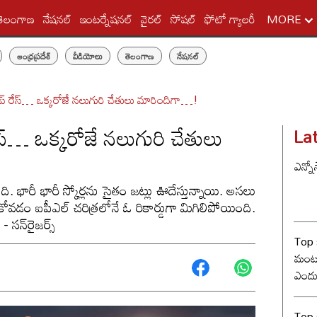
తెలంగాణ
నేషనల్
ఇంటర్నేషనల్
వైరల్
సోషల్
ఫోటో గ్యాలరీ
MORE
ఆంధ్రప్రదేశ్
వీడియోలు
తెలంగాణ
నేషనల్
ాప్ రేస్… ఒక్కరోజే నలుగురి చేతులు మారిందిగా…!
ేస్… ఒక్కరోజే నలుగురి చేతులు
La
ఎన్నో
భారీ భారీ స్కోర్లను సైతం జట్లు ఊదేస్తున్నాయి. అసలు
ోవడం ఐపీఎల్ చరిత్రలోనే ఓ రికార్డుగా మిగిలిపోయింది.
 సన్‌రైజర్స్
Top 
మంట? 
ఎందు
రేంజ్ 
Top s