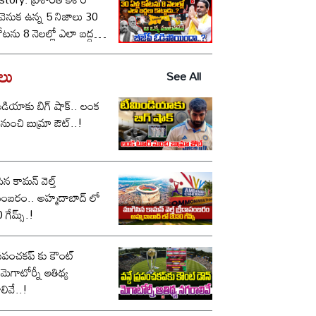
ీ వెనుక ఉన్న 5 నిజాలు 30
కోటను 8 నెలల్లో ఎలా బద్దలు
ాడు..? ఆ ఒక్క మాటతోనే
పీ ఓడిపోయిందా..?
డలు
See All
డియాకు బిగ్ షాక్.. లంక
నుంచి బుమ్రా ఔట్..!
ిన కామన్ వెల్త్
ం.. అహ్మదాబాద్ లో
గేమ్స్.!
 ప్రపంచకప్ కు కౌంట్
.మెగాటోర్నీ ఆతిథ్య
లివే..!