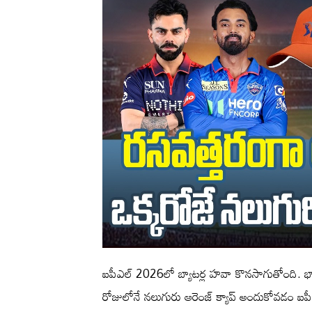
ఐపీఎల్ 2026లో బ్యాటర్ల హవా కొనసాగుతోంది. భారీ 
రోజులోనే నలుగురు ఆరెంజ్ క్యాప్ అందుకోవడం ఐపీఎల్