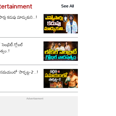
tertainment
See All
సార్లు కడుపు మాడ్చుకుని..!
సెలబ్రిటీ గ్లోబల్
త్వం.!
 సమయంలో ‘సార్పట్ట-2’..!