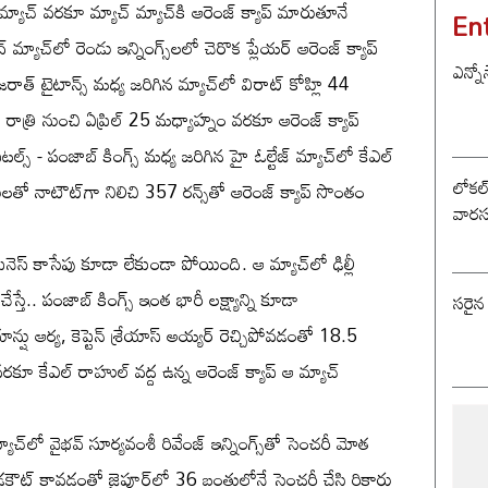
 మ్యాచ్ వరకూ మ్యాచ్ మ్యాచ్‌కి ఆరెంజ్ క్యాప్ మారుతూనే
En
 మ్యాచ్‌లో రెండు ఇన్నింగ్స్‌లలో చెరొక ప్లేయర్ ఆరెంజ్ క్యాప్
ఎన్నో
త్ టైటాన్స్ మధ్య జరిగిన మ్యాచ్‌లో విరాట్ కోహ్లి 44
 రాత్రి నుంచి ఏప్రిల్ 25 మధ్యాహ్నం వరకూ ఆరెంజ్ క్యాప్‌
పిటల్స్ - పంజాబ్ కింగ్స్ మధ్య జరిగిన హై ఓల్టేజ్ మ్యాచ్‌లో కేఎల్
లోకల్ 
లతో నాటౌట్‌గా నిలిచి 357 రన్స్‌తో ఆరెంజ్ క్యాప్ సొంతం
వారస
ీనెస్ కాసేపు కూడా లేకుండా పోయింది. ఆ మ్యాచ్‌లో ఢిల్లీ
్తే.. పంజాబ్ కింగ్స్ ఇంత భారీ లక్ష్యాన్ని కూడా
సరైన
ాన్షు ఆర్య, కెప్టెన్ శ్రేయాస్ అయ్యర్ రెచ్చిపోవడంతో 18.5
 వరకూ కేఎల్ రాహుల్ వద్ద ఉన్న ఆరెంజ్ క్యాప్ ఆ మ్యాచ్
యాచ్‌లో వైభవ్ సూర్యవంశీ రివేంజ్ ఇన్నింగ్స్‌తో సెంచరీ మోత
 డకౌట్ కావడంతో జైపూర్‌లో 36 బంతుల్లోనే సెంచరీ చేసి రికార్డు