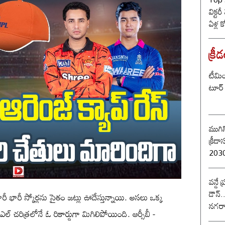
విక్టర
ఏళ్ల 
కొట్ట
బీజే
క్రీ
టీమిం
టూర్ 
ముగిస
క్రీడాసంబర
2030 
వన్డే
డౌన్.
భారీ స్కోర్లను సైతం జట్లు ఊదేస్తున్నాయి. అసలు ఒక్క
నగరా
 చరిత్రలోనే ఓ రికార్డుగా మిగిలిపోయింది. ఆర్సీబీ -