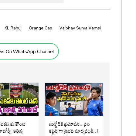
KL Rahul
Orange Cap
Vaibhav Surya Vamsi
ws On WhatsApp Channel
పంచకప్ కు కౌంట్
బుడ్డోడికి ప్రమోషన్.. వైస్
ాటోర్నీ ఆతిథ్య
కెప్టెన్ గా వైభవ్ సూర్యవంశీ..!