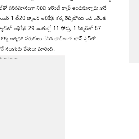
‌తో సరిసమానంగా నిలిచి ఆరెంజ్ క్యాప్ అందుకున్నాడు.అదే
నెంబర్ 1 టీ20 బ్యాటర్ అభిషేక్ శర్మ రెచ్చిపోయి ఆడి ఆరెంజ్
మ్యాచ్‌లో అభిషేక్ 29 బంతుల్లో 11 ఫోర్లు, 1 సిక్సర్‌తో 57
్మ అత్యధిక పరుగులు చేసిన జాబితాలో టాప్ ప్లేస్‌లో
లోనే నలుగురు చేతులు మారింది.