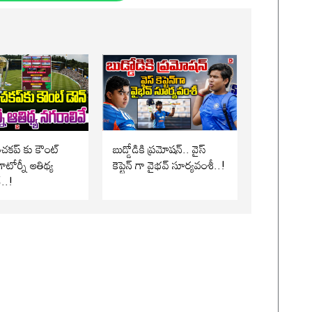
పంచకప్ కు కౌంట్
బుడ్డోడికి ప్రమోషన్.. వైస్
ాటోర్నీ ఆతిథ్య
కెప్టెన్ గా వైభవ్ సూర్యవంశీ..!
..!