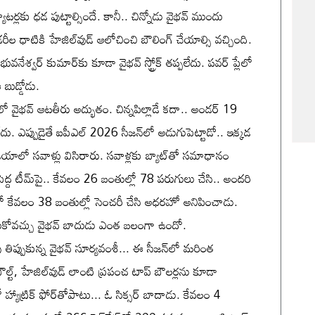
బ్యాటర్లకు ధడ పుట్టాల్సిందే. కానీ.. చిన్నోడు వైభవ్ ముందు
ీల ధాటికి హేజిల్‌వుడ్‌ ఆలోచించి బౌలింగ్‌ చేయాల్సి వచ్చింది.
భువనేశ్వర్‌ కుమార్‌కు కూడా వైభవ్‌ స్ట్రోక్‌ తప్పలేదు. పవర్‌ ప్లేలో
బుడ్డోడు.
 వైభవ్‌ ఆటతీరు అద్భుతం. చిన్నపిల్లాడే కదా.. అండర్‌ 19
ోలేదు. ఎప్పుడైతే ఐపీఎల్ 2026 సీజన్‌లో అడుగుపెట్టాడో.. ఇక్కడ
ాలో సవాళ్లు విసిరారు. సవాళ్లకు బ్యాట్‌తో సమాధానం
పెద్ద టీమ్‌పై.. కేవలం 26 బంతుల్లో 78 పరుగులు చేసి.. అందరి
్‌లో కేవలం 38 బంతుల్లో సెంచరీ చేసి అధరహో అనిపించాడు.
ుసుకోవచ్చు వైభవ్‌ బాదుడు ఎంత బలంగా ఉందో.
పు తిప్పుకున్న వైభవ్ సూర్యవంశీ... ఈ సీజన్‌లో మరింత
బౌల్ట్‌, హేజిల్‌వుడ్‌ లాంటి ప్రపంచ టాప్‌ బౌలర్లను కూడా
హ్యాట్రిక్‌ ఫోర్‌తోపాటు... ఓ సిక్సర్‌ బాదాడు. కేవలం 4