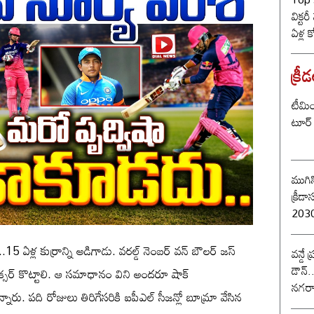
విక్టర
ఏళ్ల 
కొట్ట
బీజే
క్రీ
టీమిం
టూర్ 
ముగిస
క్రీడాసంబర
2030 
15 ఏళ్ల కుర్రాన్ని అడిగాడు. వరల్డ్ నెంబర్ వన్ బౌలర్ జస్
వన్డే
డౌన్.
సిక్సర్ కొట్టాలి. ఆ సమాధానం విని అందరూ షాక్
నగరా
రు. పది రోజులు తిరిగేసరికి ఐపీఎల్ సీజన్లో బూమ్రా వేసిన