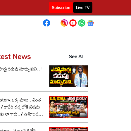
Subscribe
Live TV
test News
See All
సార్లు కడుపు మాడ్చుకుని..!
story:ఒక్క మాట.. ఎంత
కావేరి రచ్చలోకి త్రిషను
కు లాగారు..? ఊహించని
లో బుక్కైన చిన్న స్టాలిన్..!
tory: ప్రశాంత్ కిశోర్