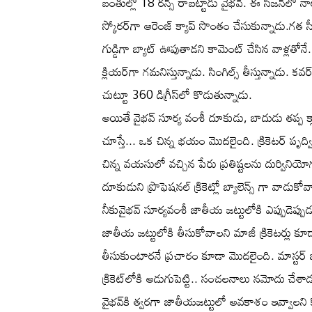
బంతుల్లో 18 రన్స్‌ రాబట్టాడు వైభవ్‌. ఈ సీజన్‌లో నాల
స్కోరర్‌గా ఆరెంజ్‌ క్యాప్‌ సొంతం చేసుకున్నాడు.గత స
గుడ్డిగా బ్యాట్‌ ఊపుతాడని కామెంట్‌ చేసిన వాళ్లతోనే..
క్లియర్‌గా గమనిస్తున్నాడు. సింగిల్స్‌ తీస్తున్నాడు. కవర్‌డ్ర
చుట్టూ 360 డిగ్రీస్‌లో కొడుతున్నాడు.
అయితే వైభవ్ సూర్య వంశీ దూకుడు, బాదుడు తప్ప క్లా
చూస్తే... ఒక చిన్న భయం మొదలైంది. క్రికెటర్ పృద్
చిన్న వయసులో వచ్చిన పేరు ప్రతిష్టలను దుర్వినియ
దూకుడుని ప్రొఫెషనల్ క్రికెట్లో బ్యాలెన్స్ గా వాడు
నీకువైభవ్‌ సూర్యవంశీ జాతీయ జట్టులోకి ఎప్పుడెప్పుడు
జాతీయ జట్టులోకి తీసుకోవాలని మాజీ క్రికెటర్లు కూడా డ
తీసుకుంటారనే ప్రచారం కూడా మొదలైంది. మాస్టర్‌ 
క్రికెట్‌లోకి అడుగుపెట్టి.. సంచలనాలు నమోదు చేశా
వైభవ్‌కి త్వరగా జాతీయజట్టులో అవకాశం ఇవ్వాలని 