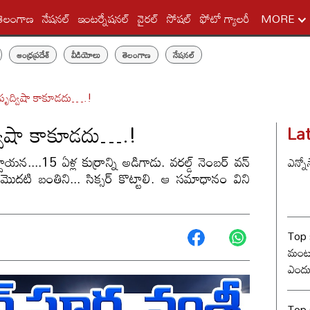
తెలంగాణ
నేషనల్
ఇంటర్నేషనల్
వైరల్
సోషల్
ఫోటో గ్యాలరీ
MORE
ఆంధ్రప్రదేశ్
వీడియోలు
తెలంగాణ
నేషనల్
 పృద్విషా కాకూడదు….!
్విషా కాకూడదు….!
La
యన....15 ఏళ్ల కుర్రాన్ని అడిగాడు. వరల్డ్ నెంబర్ వన్
ఎన్నో
మొదటి బంతిని... సిక్సర్ కొట్టాలి. ఆ సమాధానం విని
Top 
మంట? 
ఎందు
రేంజ్ 
Top s