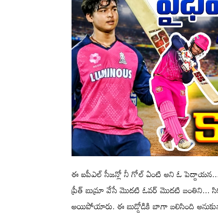
ఈ ఐపీఎల్ సీజన్లో నీ గోల్ ఏంటి అని ఓ పెద్దాయన....
ప్రీత్ బుమ్రా వేసే మొదటి ఓవర్ మొదటి బంతిని... 
అయిపోయారు. ఈ బుడ్డోడికి బాగా బలిసింది అనుకున్నా