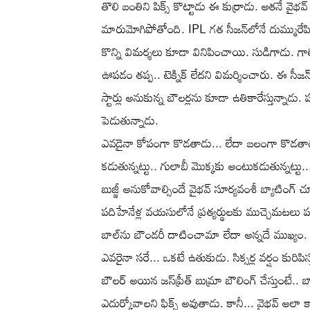
తొలి బంతిని పిక్స్ కొట్టాడు ఈ కుర్రాడు. అతనే వైభవ
మారుమోగిపోతోంది. IPL గత సీజన్‌లోనే దుమ్మురేపి 
కొన్ని విమర్శలు కూడా వినిపించాయి. సుడిగాడు. గాల
ఊపడం తప్ప.. టెక్నిక్‌ లేదని విమర్శించారు. ఈ సీజన్
స్టార్లు అనుకున్న బౌలర్లను కూడా ఉతికారేస్తున్నాడు.
పెడుతున్నాడు.
ఎవడైనా కోపంగా కొడతాడు... లేదా బలంగా కొడతాడు
కడుతున్నట్టు.. గులాబీ మొక్కకు అంటుకడుతున్నట్టు..
బుజ్జీ అనుకోవాల్సిందే వైభవ్‌ సూర్యవంశీ బ్యాటింగ్‌ చూస్
పదిహేనేళ్ల వయసులోనే ప్రత్యర్థులకు ముచ్చెమటలు పట్ట
బాల్‌ను బౌండరీ దాటించామా లేదా అన్నదే ముఖ్యం. స్టే
ఎవరైనా సరే... ఒకటే ఉతుకుడు. సిక్సర్ల వర్షం కురిపిస
బౌలర్‌ అయిన జస్‌ప్రీత్‌ బుమ్రా బౌలింగ్‌ చేస్తుంటే.. 
ఎదుర్కోవాలని ఫిక్స్‌ అవుతాడు. కానీ... వైభవ్‌ అలా 