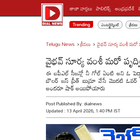
తాజా వార్తలు
పాలిటిక్స్‌
ఆంధ్రప్రదేశ్
Trending
ఎంటర్టైన్మెంట్
క్రీడలు
Telugu News
క్రీడలు
వైభవ్ సూర్య వంశీ మరో
వైభవ్ సూర్య వంశీ మరో పృద
ఈ ఐపీఎల్ సీజన్లో నీ గోల్ ఏంటి అని ఓ పెద్దా
బౌలర్ జస్ ప్రీత్ బుమ్రా వేసే మొదటి ఓవర్ 
అందరూ షాక్ అయిపోయారు
Post Published By:
dialnews
Updated : 13 April 2026, 1:40 PM IST