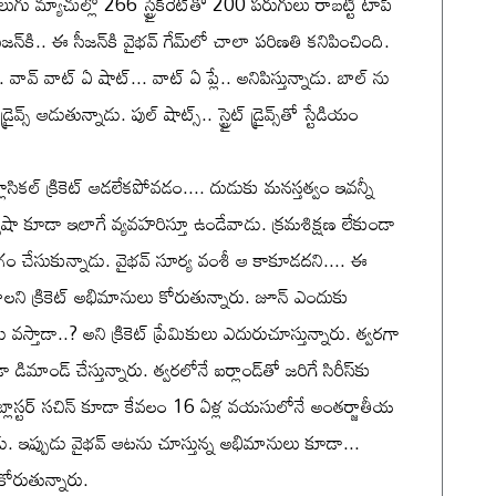
ుగు మ్యాచుల్లో 266 స్ట్రైక్‌రేట్‌తో 200 పరుగులు రాబట్టి టాప్‌
ీజన్‌కి.. ఈ సీజన్‌కి వైభవ్‌ గేమ్‌లో చాలా పరిణతి కనిపించింది.
 వావ్‌ వాట్ ఏ షాట్‌... వాట్‌ ఏ ప్లే.. అనిపిస్తున్నాడు. బాల్ ను
ైవ్స్‌ ఆడుతున్నాడు. పుల్‌ షాట్స్‌.. స్ట్రైట్‌ డ్రైవ్స్‌తో స్టేడియం
సికల్ క్రికెట్ ఆడలేకపోవడం.... దుడుకు మనస్తత్వం ఇవన్నీ
విషా కూడా ఇలాగే వ్యవహరిస్తూ ఉండేవాడు. క్రమశిక్షణ లేకుండా
ోగం చేసుకున్నాడు. వైభవ్ సూర్య వంశీ ఆ కాకూడదని.... ఈ
కోవాలని క్రికెట్ అభిమానులు కోరుతున్నారు. జూన్ ఎందుకు
 వస్తాడా..? అని క్రికెట్ ప్రేమికులు ఎదురుచూస్తున్నారు. త్వరగా
ిమాండ్‌ చేస్తున్నారు. త్వరలోనే ఐర్లాండ్‌తో జరిగే సిరీస్‌కు
బ్లాస్టర్‌ సచిన్ కూడా కేవలం 16 ఏళ్ల వయసులోనే అంతర్జాతీయ
డు. ఇప్పుడు వైభవ్‌ ఆటను చూస్తున్న అభిమానులు కూడా...
కోరుతున్నారు.