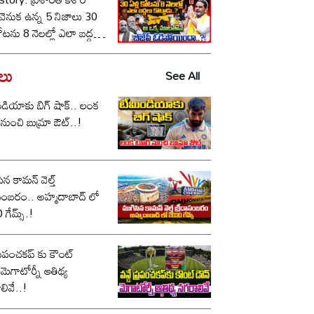
ీ వెనుక ఉన్న 5 నిజాలు 30
కోటను 8 నెలల్లో ఎలా బద్దలు
ాడు..? ఆ ఒక్క మాటతోనే
పీ ఓడిపోయిందా..?
డలు
See All
డియాకు బిగ్ షాక్.. లంక
నుంచి బుమ్రా ఔట్..!
ిన కామన్ వెల్త్
ం.. అహ్మదాబాద్ లో
గేమ్స్.!
 ప్రపంచకప్ కు కౌంట్
.మెగాటోర్నీ ఆతిథ్య
లివే..!