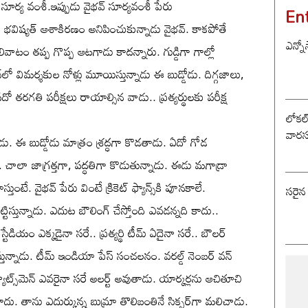
్ సూర్య వంశీ.ఇప్పుడు వైభవ్‌ సూర్యవంశీ పేరు
En
భవిష్యత్‌ ఆశాకిరణం అనిపించుకున్నాడు వైభవ్‌. కాకపోతే
ఎన్నో
ివాటం తప్ప గొప్ప ఆటగాడు కాదన్నారు. గుడ్డిగా గాల్లో
‌లో విమర్శకుల నోళ్లు మూయిస్తున్నాడు ఈ బుడ్డోడు. దిగ్గజాలు,
 పదో తరగతి పరీక్షలు రాయాల్సిన వాడు.. ప్రత్యర్థులకు పరీక్ష
లోకల్ 
వారస
. ఈ బుడ్డోడు మాత్రం శ్రద్ధగా కొడతాడు. ఏదో గోడ
. చాలా జాగ్రత్తగా, పద్ధతిగా కొడుతున్నాడు. ఈడు మగాడ్రా
తుంటే. వైభవ్‌ పేరు వింటే క్రికెట్‌ ఫ్యాన్స్‌కి పూనకాలే.
సరైన
ిస్తున్నాడు. ఎదుట బౌలింగ్‌ చేస్తోంది ఎవడన్నది కాదు..
డియం ఎక్కడైనా సరే.. ప్రత్యర్థి టీమ్‌ ఏదైనా సరే.. బౌలర్‌
్తున్నాడు. టీమ్‌ ఇండియా పేస్ సంచలనం. వరల్డ్‌ నెంబర్‌ వన్‌
బ్యాట్స్‌మెన్‌ ఎవరైనా సరే అలర్ట్‌ అవుతాడు. యార్కర్లను ఆచితూచి
కాదు. తాను ఎదుర్కున్న బుమ్రా తొలిబంతినే సిక్సర్‌గా మలిచాడు.