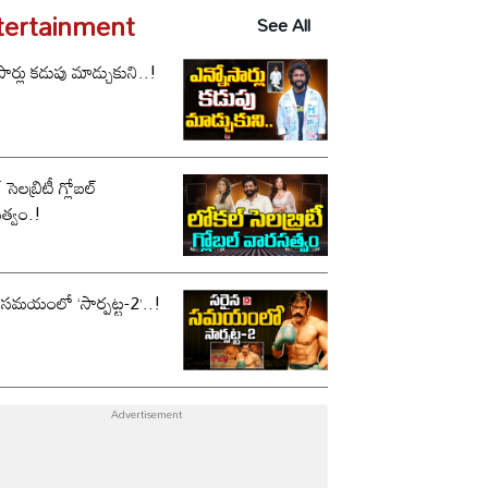
tertainment
See All
సార్లు కడుపు మాడ్చుకుని..!
సెలబ్రిటీ గ్లోబల్
త్వం.!
 సమయంలో ‘సార్పట్ట-2’..!