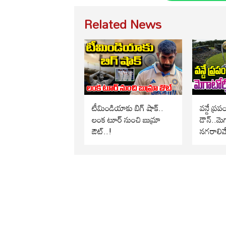
Related News
టీమిండియాకు బిగ్ షాక్..
వన్డే ప్ర
లంక టూర్ నుంచి బుమ్రా
డౌన్..మెగ
ఔట్..!
నగరాలివే