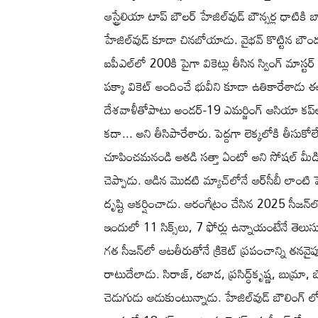
ఆస్ట్రేలియా టాప్ బౌలర్ హేజిల్‌వుడ్‌ బౌన్సర్ల ధాటికి 
హేజిల్‌వుడ్‌ కూడా చినబోయాడు. వైభవ్‌ కొట్టిన బౌండర
ఐపీఎల్‌లో 200కి పైగా వికెట్లు తీసిన స్వింగ్‌ మాస్టర్‌ 
పక్కా వికెట్‌ అందించే భువీని కూడా ఉతికారేశాడు ఈ 
దేశవాళీతోపాటు అండర్-19 ఎమర్జింగ్‌ ఆసియా కప్‌లో
కదా... అని తీసిపారేశారు. పెద్దగా లెక్కలోకి తీసుక
చూపించమనండి అతడి సత్తా ఏంటో అని సోషల్ మీడియ
చెప్పాడు. ఆడిన మొదటి మ్యాచ్‌లోనే ఆర్‌సీబీ లాంటి 
దృష్టి ఆకర్షించాడు. ఆరంగేట్రం చేసిన 2025 సీజన
ఇందులో 11 సిక్స్‌లు, 7 ఫోర్లు ఉన్నాయంటేనే తెల
గత సీజన్‌లో ఆటతీరుతోనే క్రికెట్‌ ప్రపంచాన్ని తనవై
రాటుదేలాడు. సిరాజ్, రబాడ, ప్రసిద్ధ్‌కృష్ణ, బుమ్రా, 
చెడుగుడు ఆడుకుంటున్నాడు. హేజిల్‌వుడ్‌ బౌలింగ్‌ లో 