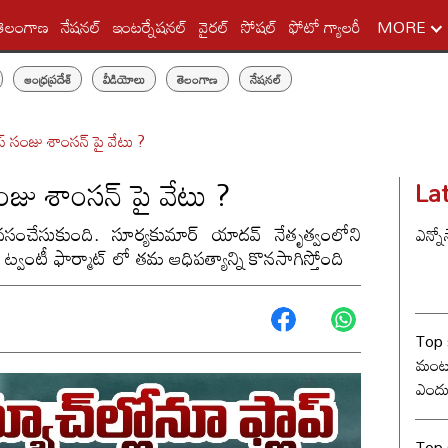
తెలంగాణ
నేషనల్
ఇంటర్నేషనల్
వైరల్
సోషల్
ఫోటో గ్యాలరీ
MORE
ఆంధ్రప్రదేశ్
వీడియోలు
తెలంగాణ
నేషనల్
ాప్ సంజు శాంసన్ పై వేటు ?
సంజు శాంసన్ పై వేటు ?
La
ైవసంచేసుకుంది. సూర్యకుమార్ యాదవ్ నేతృత్వంలోని
ఎన్నో
్వంటీ ఫార్మాట్ లో తమ ఆధిపత్యాన్ని కొనసాగిస్తోంది
Top 
మంట? 
ఎందు
రేంజ్ 
Top s