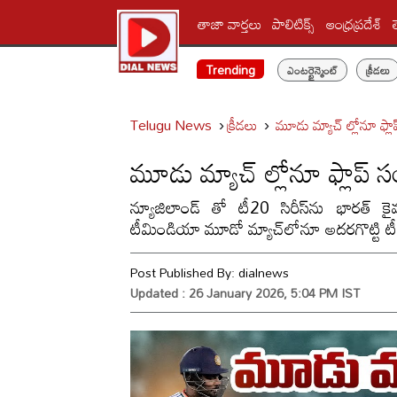
తాజా వార్తలు
పాలిటిక్స్‌
ఆంధ్రప్రదేశ్
Trending
ఎంటర్టైన్మెంట్
క్రీడలు
Telugu News
క్రీడలు
మూడు మ్యాచ్ ల్లోనూ ఫ్ల
మూడు మ్యాచ్ ల్లోనూ ఫ్లాప్ 
న్యూజిలాండ్ తో టీ20 సిరీస్‌ను భారత్ క
టీమిండియా మూడో మ్యాచ్‌లోనూ అదరగొట్టి టీ ట
Post Published By:
dialnews
Updated : 26 January 2026, 5:04 PM IST