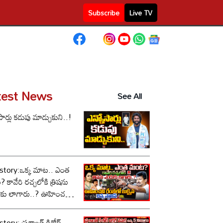
Subscribe
Live TV
test News
See All
సార్లు కడుపు మాడ్చుకుని..!
story:ఒక్క మాట.. ఎంత
కావేరి రచ్చలోకి త్రిషను
కు లాగారు..? ఊహించని
లో బుక్కైన చిన్న స్టాలిన్..!
tory: ప్రశాంత్ కిశోర్