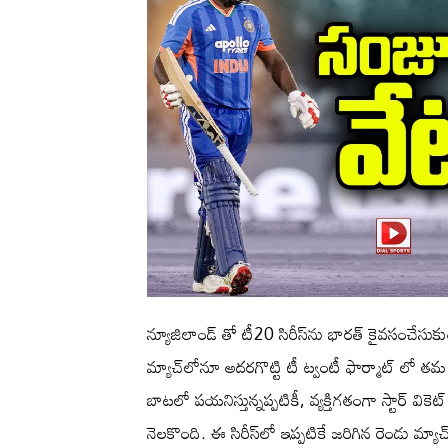
న్యూజిలాండ్ తో టీ20 సిరీస్‌ను భారత్ కైవసంచేస
మ్యాచ్‌లోనూ అదరగొట్టి టీ ట్వంటీ ఫార్మాట్ లో తమ
బాటలో పయనిస్తున్నప్పటికీ, వ్యక్తిగతంగా స్టార్ వికె
నెలకొంది. ఈ సిరీస్‌లో ఇప్పటికే జరిగిన రెండు 