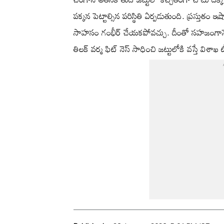
పక్కన పెట్టాల్సిన పరిస్థితి ఏర్పడుతుంది. ప్రస్తుతం 
సాహసం గంభీర్ చేయకపోవచ్చు. దీంతో సహజంగానే 
తిలక్ వర్మ ఫిట్ నెస్ సాధించి జట్టులోకి వస్తే విశా