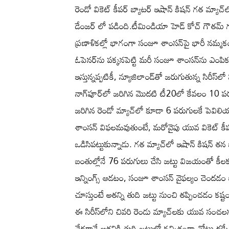
రెండో వికెట్ కీపర్ బ్యాటర్ ఇషాన్ కిషన్ గత మ్యాచ్
డేంజర్ లో పడింది.టీమిండియా హెడ్ కోచ్ గౌతమ్ గంభీ
ప్రణాళికల్లో భాగంగా సంజూ శాంసన్‌పై భారీ నమ్మ
ఓపెనర్‌ను పక్కనపెట్టి మరీ సంజూ శాంసన్‌ను ఎంప
ఇస్తున్నప్పటికీ, న్యూజిలాండ్‌తో జరుగుతున్న సిరీస
నాగ్‌పూర్‌లో జరిగిన మొదటి టీ20లో కేవలం 10 పర
జరిగిన రెండో మ్యాచ్‌లో కూడా 6 పరుగులకే పెవి
శాంసన్ విఫలమవుతుంటే, మరోవైపు యువ వికెట్ కీపర్
ఒడిసిపట్టుకున్నాడు. గత మ్యాచ్‌లో ఇషాన్ కిషన్ తన బ్
బంతుల్లోనే 76 పరుగులు చేసి జట్టు విజయంతో కీలక
ఇన్నింగ్స్ ఆడటం, సంజూ శాంసన్ వైఫల్యం చెందడం ఇప
చూస్తుంటే అతన్ని తుది జట్టు నుంచి తప్పించడం కష్
ఈ సిరీస్‌లోని చివరి రెండు మ్యాచ్‌లకు యువ సంచలనం 
చేరగానే అతనికి తుది జట్టులో కచ్చితంగా చోటు దక