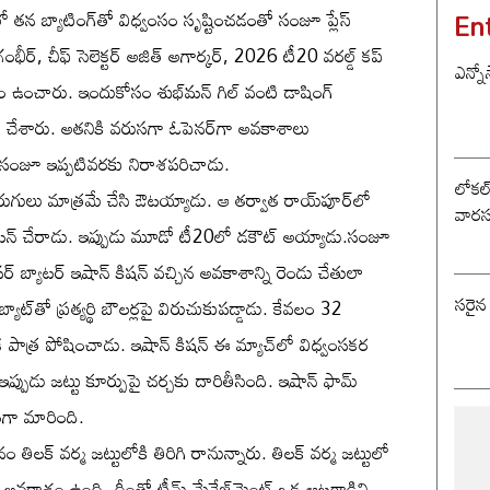
En
‌లో తన బ్యాటింగ్‌తో విధ్వంసం సృష్టించడంతో సంజూ ప్లేస్
ర్, చీఫ్ సెలెక్టర్ అజిత్ అగార్కర్, 2026 టీ20 వరల్డ్ కప్
ఎన్నో
కం ఉంచారు. ఇందుకోసం శుభ్‌మన్ గిల్ వంటి డాషింగ్
ిక చేశారు. అతనికి వరుసగా ఓపెనర్‌గా అవకాశాలు
్‌లో సంజూ ఇప్పటివరకు నిరాశపరిచాడు.
లోకల్ 
ుగులు మాత్రమే చేసి ఔటయ్యాడు. ఆ తర్వాత రాయ్‌పూర్‌లో
వారస
లియన్ చేరాడు. ఇప్పుడు మూడో టీ20లో డకౌట్ అయ్యాడు.సంజూ
 బ్యాటర్ ఇషాన్ కిషన్ వచ్చిన అవకాశాన్ని రెండు చేతులా
సరైన
యాట్‌తో ప్రత్యర్థి బౌలర్లపై విరుచుకుపడ్డాడు. కేవలం 32
 పాత్ర పోషించాడు. ఇషాన్ కిషన్ ఈ మ్యాచ్‌లో విధ్వంసకర
్పుడు జట్టు కూర్పుపై చర్చకు దారితీసింది. ఇషాన్ ఫామ్
టంగా మారింది.
తిలక్ వర్మ జట్టులోకి తిరిగి రానున్నారు. తిలక్ వర్మ జట్టులో
్కే అవకాశం ఉంది. దీంతో టీమ్ మేనేజ్‌మెంట్ ఒక ఆటగాడిని