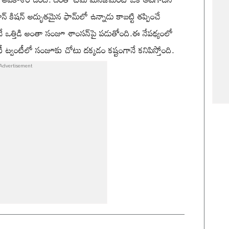
ఇషాన్ కిషన్ అద్భుతమైన ఫామ్‌లో ఉన్నాడు కాబట్టి తప్పించే
ఒత్తిడి అంతా సంజూ శాంసన్‌పై పడుతోంది.ఈ నేపథ్యంలో
ఖ టీ ట్వంటీలో సంజూకు చోటు దక్కడం కష్టంగానే కనిపిస్తోంది.