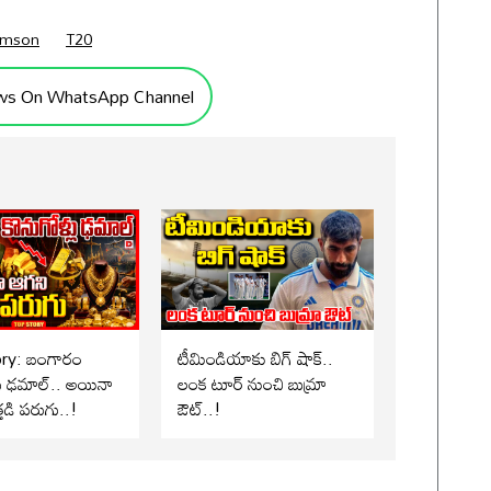
amson
T20
ws On WhatsApp Channel
ory: బంగారం
టీమిండియాకు బిగ్ షాక్..
లు ఢమాల్.. అయినా
లంక టూర్ నుంచి బుమ్రా
్తడి పరుగు..!
ఔట్..!