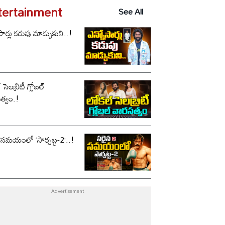
tertainment
See All
సార్లు కడుపు మాడ్చుకుని..!
సెలబ్రిటీ గ్లోబల్
త్వం.!
 సమయంలో ‘సార్పట్ట-2’..!