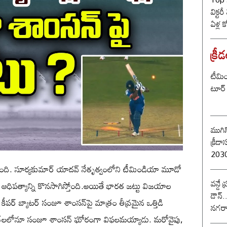
విక్టర
ఏళ్ల 
కొట్ట
బీజే
క్రీ
టీమిం
టూర్ 
ముగిస
క్రీడాసంబర
2030 
ుకుంది. సూర్యకుమార్ యాదవ్ నేతృత్వంలోని టీమిండియా మూడో
వన్డే
 ఆధిపత్యాన్ని కొనసాగిస్తోంది.అయితే భారత జట్టు విజయాల
డౌన్.
ట్ కీపర్ బ్యాటర్ సంజూ శాంసన్‌పై మాత్రం తీవ్రమైన ఒత్తిడి
నగరా
మ్యాచ్‌లలోనూ సంజూ శాంసన్ ఘోరంగా విఫలమయ్యాడు. మరోవైపు,