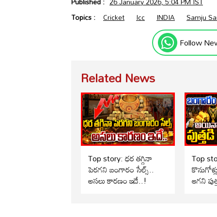
Published :
26 January 2026, 5:04 PM IST
Topics :
Cricket
Icc
INDIA
Samju S
Follow Ne
Related News
Top story: ధర తగ్గినా
Top st
పెరగని బంగారం సేల్స్..
కొనుగోళ్
అసలు కారణం ఇదే..!
ఆగని పుత