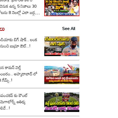
ీ వెనుక ఉన్న 5 నిజాలు 30
కోటను 8 నెలల్లో ఎలా బద్దలు
ాడు..? ఆ ఒక్క మాటతోనే
పీ ఓడిపోయిందా..?
డలు
See All
డియాకు బిగ్ షాక్.. లంక
నుంచి బుమ్రా ఔట్..!
ిన కామన్ వెల్త్
ం.. అహ్మదాబాద్ లో
గేమ్స్.!
 ప్రపంచకప్ కు కౌంట్
.మెగాటోర్నీ ఆతిథ్య
లివే..!