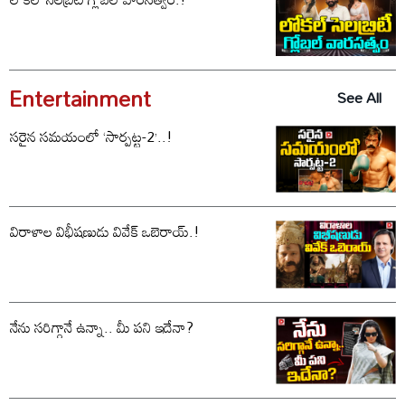
Entertainment
See All
సరైన సమయంలో ‘సార్పట్ట-2’..!
విరాళాల విభీషణుడు వివేక్ ఒబెరాయ్.!
నేను సరిగ్గానే ఉన్నా.. మీ పని ఇదేనా?