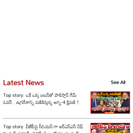
Latest News
See All
Top story: ఒకే ఒక్క బటన్‌తో పాకిస్తాన్ గేమ్
ఓవర్.. ఉగ్రదేశాన్ని వణికిస్తున్న అగ్ని-4 క్షిపణి.!
Top story: బీజేపీపై సీరియస్ గా ఆర్‌ఎస్‌ఎస్ చీఫ్