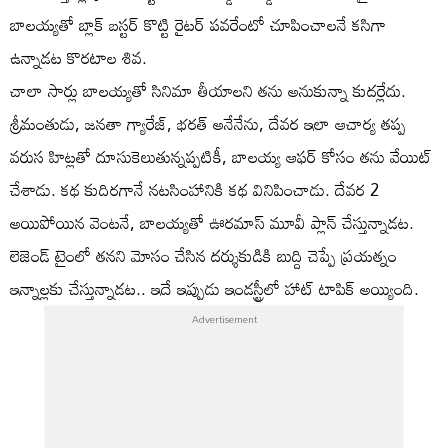
బాలయ్యతో బ్లాక్ బస్టర్ కొట్టి రైటర్ పవరేంటో చూపించాలనే కసిగా
ఉన్నాడట కొరటాల శివ.
చాలా సార్లు బాలయ్యతో సినిమా తీయాలని తను అనుకున్నా కుదర్లేదు.
శ్రీమంతుడు, జనతా గ్యారేజ్, భరత్ అనేనేను, దేవర ఇలా ఆచార్య తప్ప
వరుస హిట్లతో దూసుకెలుతున్నప్పటికీ, బాలయ్య ఆఫర్ కోసం తను వేయిట్
చేశాడు. కథ కుదిరగానే నటసింహానికి కథ వినిపించాడు. దేవర 2
అయిపోయిన వెంటనే, బాలయ్యతో ఊరమాస్ మూవీ ప్లాన్ చేస్తున్నాడట.
లెజెండ్ టైంలో తనని మోసం చేసిన దర్శుకుడికి బుద్ది చెప్పే ప్రయత్నం
ఇన్నాల్లకు చేస్తున్నాడట.. ఇదే ఇప్పుడు ఇండస్ట్రీలో హాట్ టాపిక్ అయ్యింది.