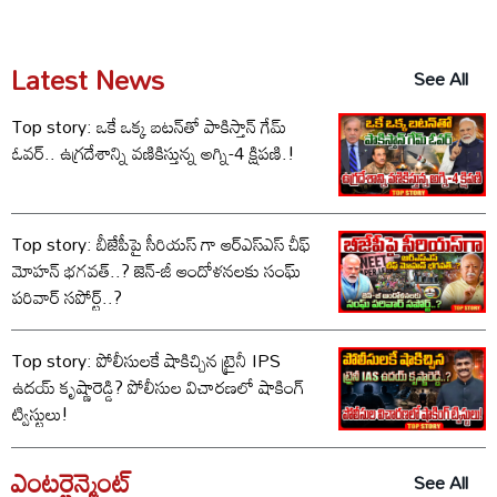
Latest News
See All
Top story: ఒకే ఒక్క బటన్‌తో పాకిస్తాన్ గేమ్
ఓవర్.. ఉగ్రదేశాన్ని వణికిస్తున్న అగ్ని-4 క్షిపణి.!
Top story: బీజేపీపై సీరియస్ గా ఆర్‌ఎస్‌ఎస్ చీఫ్
మోహన్ భగవత్..? జెన్-జీ ఆందోళనలకు సంఘ్
పరివార్ సపోర్ట్..?
Top story: పోలీసులకే షాకిచ్చిన ట్రైనీ IPS
ఉదయ్ కృష్ణారెడ్డి? పోలీసుల విచారణలో షాకింగ్
ట్విస్టులు!
ఎంటర్టైన్మెంట్
See All