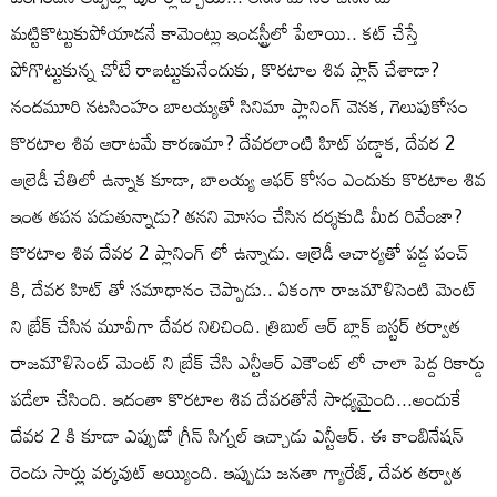
మట్టికొట్టుకుపోయాడనే కామెంట్లు ఇండస్ట్రీలో పేలాయి.. కట్ చేస్తే
పోగొట్టుకున్న చోటే రాబట్టుకునేందుకు, కొరటాల శివ ప్లాన్ చేశాడా?
నందమూరి నటసింహం బాలయ్యతో సినిమా ప్లానింగ్ వెనక, గెలుపుకోసం
కొరటాల శివ ఆరాటమే కారణమా? దేవరలాంటి హిట్ పడ్డాక, దేవర 2
ఆల్రెడీ చేతిలో ఉన్నాక కూడా, బాలయ్య ఆఫర్ కోసం ఎందుకు కొరటాల శివ
ఇంత తపన పడుతున్నాడు? తనని మోసం చేసిన దర్శకుడి మీద రివేంజా?
కొరటాల శివ దేవర 2 ప్లానింగ్ లో ఉన్నాడు. ఆల్రెడీ ఆచార్యతో పడ్డ పంచ్
కి, దేవర హిట్ తో సమాధానం చెప్పాడు.. ఏకంగా రాజమౌళిసెంటి మెంట్
ని బ్రేక్ చేసిన మూవీగా దేవర నిలిచింది. త్రిబుల్ ఆర్ బ్లాక్ బస్టర్ తర్వాత
రాజమౌళిసెంట్ మెంట్ ని బ్రేక్ చేసి ఎన్టీఆర్ ఎకౌంట్ లో చాలా పెద్ద రికార్డు
పడేలా చేసింది. ఇదంతా కొరటాల శివ దేవరతోనే సాధ్యమైంది...అందుకే
దేవర 2 కి కూడా ఎప్పుడో గ్రీన్ సిగ్నల్ ఇచ్చాడు ఎన్టీఆర్. ఈ కాంబినేషన్
రెండు సార్లు వర్కవుట్ అయ్యింది. ఇప్పుడు జనతా గ్యారేజ్, దేవర తర్వాత