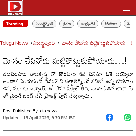
Trending
ఎంటర్టైన్మెంట్
క్రీడలు
ఆంధ్రప్రదేశ్
వీడియోలు
తెలం
Telugu News
ఎంటర్టైన్మెంట్
మోసం చేసినోడు మట్టికొట్టుకుపోయాడు…!
మోసం చేసినోడు మట్టికొట్టుకుపోయాడు…!
నటసింహం బాలకృష్ణ తో కొరటాల శివ సినిమా ఓకే అయ్యేలా
ఉందా? ఎందుకంటే దేవర2 ని పట్టాలెక్కించే పనిలో ఉన్న కొరటాల
శివ, ముందు అబ్బాయ్ తో దేవర సీక్వెల్ తీసి, వెంటనే తన బాబాయ్
తో మైండ్ బెండ్ చేసే ప్రాజెక్ట్ ప్లాన్ చేస్తున్నాడు..
Post Published By:
dialnews
Updated : 19 April 2026, 9:30 PM IST