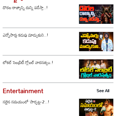
దొరల రాజ్యాన్ని దున్ని పడేస్తా..!
ఎన్నోసార్లు కడుపు మాడ్చుకుని..!
లోకల్ సెలబ్రిటీ గ్లోబల్ వారసత్వం.!
Entertainment
See All
సరైన సమయంలో ‘సార్పట్ట-2’..!