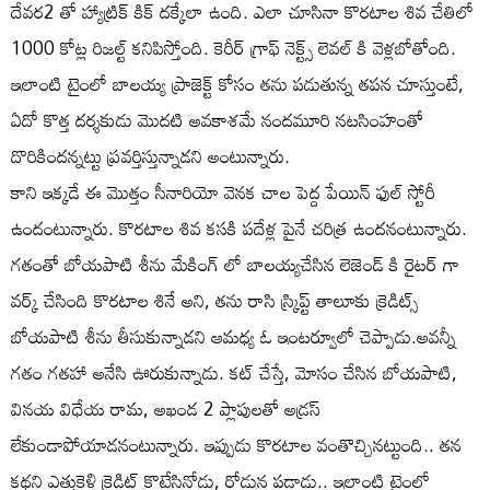
దేవర2 తో హ్యాట్రిక్ కిక్ దక్కేలా ఉంది. ఎలా చూసినా కొరటాల శివ చేతిలో
1000 కోట్ల రిజల్ట్ కనిపిస్తోంది. కెరీర్ గ్రాఫ్ నెక్ట్స్ లెవల్ కి వెళ్లబోతోంది.
ఇలాంటి టైంలో బాలయ్య ప్రాజెక్ట్ కోసం తను పడుతున్న తపన చూస్తుంటే,
ఏదో కొత్త దర్శకుడు మొదటి అవకాశమే నందమూరి నటసింహంతో
దొరికిందన్నట్టు ప్రవర్తిస్తున్నాడని అంటున్నారు.
కాని ఇక్కడే ఈ మొత్తం సీనారియో వెనక చాల పెద్ద పేయిన్ ఫుల్ స్టోరీ
ఉందంటున్నారు. కొరటాల శివ కసకి పదేళ్ల పైనే చరిత్ర ఉందనంటున్నారు.
గతంతో బోయపాటి శీను మేకింగ్ లో బాలయ్యచేసిన లెజెండ్ కి రైటర్ గా
వర్క్ చేసింది కొరటాల శినే అని, తను రాసి స్క్రిప్ట్ తాలూకు క్రెడిట్స్
బోయపాటి శీను తీసుకున్నాడని ఆమధ్య ఓ ఇంటర్వూలో చెప్పాడు.అవన్నీ
గతం గతహా అనేసి ఊరుకున్నాడు. కట్ చేస్తే, మోసం చేసిన బోయపాటి,
వినయ విధేయ రామ, అఖండ 2 ప్లాపులతో అడ్రస్
లేకుండాపోయాడనంటున్నారు. ఇప్పుడు కొరటాల వంతొచ్చినట్టుంది.. తన
కథని ఎత్తుకెళ్లి క్రెడిట్ కొట్టేసినోడు, రోడ్డున పడ్డాడు.. ఇలాంటి టైంలో