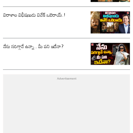
విరాళాల విభీషణుడు వివేక్ ఒబెరాయ్.!
నేను సరిగ్గానే ఉన్నా.. మీ పని ఇదేనా?