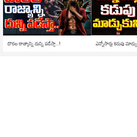
దొరల రాజ్యాన్ని దున్ని పడేస్తా..!
ఎన్నోసార్లు కడుపు మాడ్చ