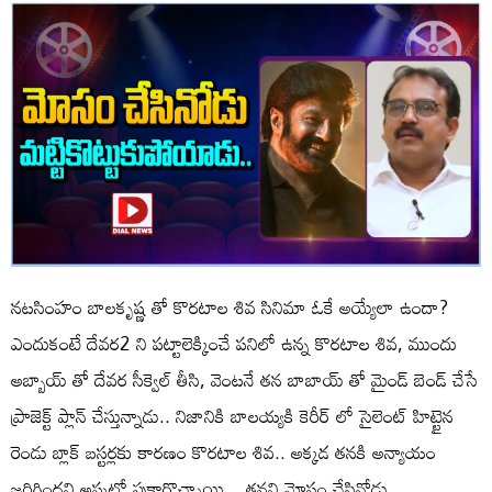
నటసింహం బాలకృష్ణ తో కొరటాల శివ సినిమా ఓకే అయ్యేలా ఉందా?
ఎందుకంటే దేవర2 ని పట్టాలెక్కించే పనిలో ఉన్న కొరటాల శివ, ముందు
అబ్బాయ్ తో దేవర సీక్వెల్ తీసి, వెంటనే తన బాబాయ్ తో మైండ్ బెండ్ చేసే
ప్రాజెక్ట్ ప్లాన్ చేస్తున్నాడు.. నిజానికి బాలయ్యకి కెరీర్ లో సైలెంట్ హిట్టైన
రెండు బ్లాక్ బస్టర్లకు కారణం కొరటాల శివ.. అక్కడ తనకి అన్యాయం
జరిగిందని అప్పట్లో పుకార్లొచ్చాయి... తనని మోసం చేసినోడు