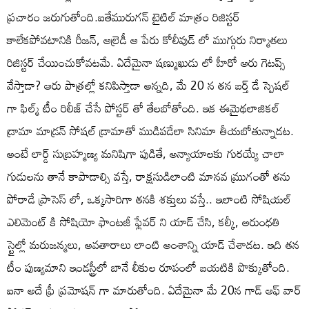
ప్రచారం జరుగుతోంది.ఐతేమురుగన్ టైటిల్ మాత్రం రిజిస్టర్
కాలేకపోవటానికి రీజన్, ఆల్రెడీ ఆ పేరు కోలీవుడ్ లో ముగ్గురు నిర్మాతలు
రిజిస్టర్ చేయించుకోవటమే. ఏదేమైనా షణ్ముఖుడు లో హీరో ఆరు గెటప్స్
వేస్తాడా? ఆరు పాత్రల్లో కనిపిస్తాడా అన్నది, మే 20 న తన బర్త్ డే స్పెషల్
గా ఫిల్మ్ టీం రిలీజ్ చేసే పోస్టర్ తో తేలబోతోంది. ఇక ఈమైథలాజికల్
డ్రామా మాడ్రన్ సోషల్ డ్రామాతో ముడిపడేలా సినిమా తీయబోతున్నాడట.
అంటే లార్డ్ సుబ్రహ్మణ్య మనిషిగా పుడితే, అన్యాయాలకు గురయ్యే చాలా
గుడులను తానే కాపాడాల్సి వస్తే, రాక్షసుడిలాంటి మానవ మ్రుగంతో తను
పోరాడే ప్రాసెస్ లో, ఒక్కసారిగా తనకి శక్తులు వస్తే.. ఇలాంటి సోషియల్
ఎలిమెంట్ కి సోషియో ఫాంటజీ ఫ్లేవర్ ని యాడ్ చేసి, కల్కీ, అరుంధతి
స్టైల్లో మరుజన్మలు, అవతారాలు లాంటి అంశాన్ని యాడ్ చేశాడట. ఇది తన
టీం పుణ్యమాని ఇండస్ట్రీలో బానే లీకుల రూపంలో బయటికి పొక్కుతోంది.
ఐనా అదే ఫ్రీ ప్రమోషన్ గా మారుతోంది. ఏదేమైనా మే 20న గాడ్ ఆఫ్ వార్