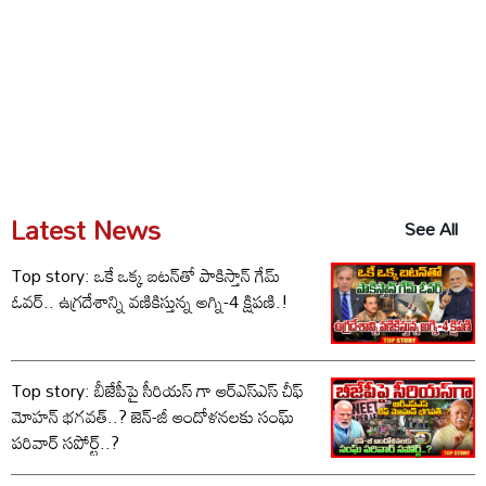
Latest News
See All
Top story: ఒకే ఒక్క బటన్‌తో పాకిస్తాన్ గేమ్
ఓవర్.. ఉగ్రదేశాన్ని వణికిస్తున్న అగ్ని-4 క్షిపణి.!
Top story: బీజేపీపై సీరియస్ గా ఆర్‌ఎస్‌ఎస్ చీఫ్
మోహన్ భగవత్..? జెన్-జీ ఆందోళనలకు సంఘ్
పరివార్ సపోర్ట్..?