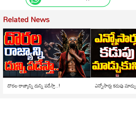
Related News
దొరల రాజ్యాన్ని దున్ని పడేస్తా..!
ఎన్నోసార్లు కడుపు మాడ్చ