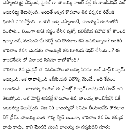
చెప్పాలని ట్రై చేస్తుంటే, ఫైనల్ గా బాలయ్య డాటర్ వల్లే ఈ కాంబినేషన్ సెట్
అయినట్టు తెలుస్తోంది. అయితే ఇక్కడ కొరటాల శివ పర్సనల్ రివేంజ్
థియరీ వినిపిస్తోంది.. ఒకరికి బుద్ది చెప్పాలంటే, బాలయ్యనే రంగంలోకి
దింపాలి... నిజంగా తనకి నష్టం చేసిన వ్యక్తో, నలిపేసిన కటౌట్ కో కౌంటర్
ఇవ్వాలంటే, నటసింహమే కరెక్ట్ అని కొరటాల శివ అనుకున్నాడా? ఇంతకి
కొరటాల శివని ఎందుకు బాలయ్యకి తన కూతురు రెఫర్ చేసింది...? ఈ
కాంబినేషన్ లో ఎలాంటి సినిమా రాబోతోంది?
కొరటాల శివ డైరెక్షన్ లో నటసింహం బాలయ్య సినిమా ఆల్ మోస్ట్ కన్ఫామ్
అయ్యింది. ఇక రావాల్సింది అఫీషియల్ ఎనౌన్స్ మెంటే.. అది కేవలం
లాంచనమే... బాలయ్య కూతురే ఈ ప్రాజెక్ట్ కన్ఫామ్ అవటానికి రీజన్ అని
తెలుస్తోంది. ఆల్ మోస్ట్ తనవల్లే కొరటాల శివ, బాలయ్య కాంబినేషన్ ఓకే
అయినట్టు తెలుస్తోంది. నిజానికి బాలయ్యతో సినిమా తీయాలనేది కొరటాల
బిగ్ డ్రీమ్..బాలయ్య ఎంత గొప్ప స్టార్ అయినా, కొరటాల శివ ఏం తక్కువ
వాడు కాదు.. కాని మొదటి నుంచి బాలయ్య ఈ దర్శకుడిని దూరం