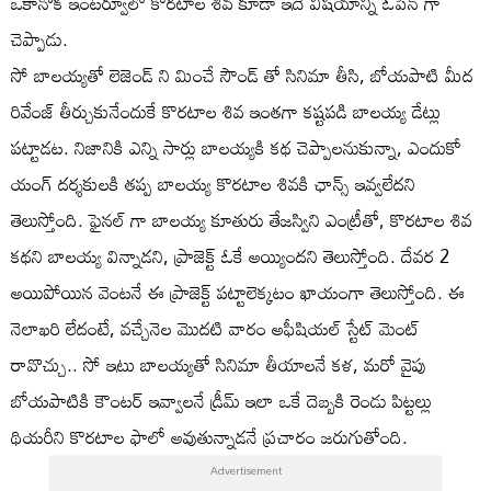
ఒకానొక ఇంటర్వూలో కొరటాల శివ కూడా ఇదే విషయాన్ని ఓపెన్ గా
చెప్పాడు.
సో బాలయ్యతో లెజెండ్ ని మించే సౌండ్ తో సినిమా తీసి, బోయపాటి మీద
రివేంజ్ తీర్చుకునేందుకే కొరటాల శివ ఇంతగా కష్టపడి బాలయ్య డేట్లు
పట్టాడట. నిజానికి ఎన్ని సార్లు బాలయ్యకి కథ చెప్పాలనుకున్నా, ఎందుకో
యంగ్ దర్శకులకి తప్ప బాలయ్య కొరటాల శివకి ఛాన్స్ ఇవ్వలేదని
తెలుస్తోంది. ఫైనల్ గా బాలయ్య కూతురు తేజస్విని ఎంట్రీతో, కొరటాల శివ
కథని బాలయ్య విన్నాడని, ప్రాజెక్ట్ ఓకే అయ్యిందని తెలుస్తోంది. దేవర 2
అయిపోయిన వెంటనే ఈ ప్రాజెక్ట్ పట్టాలెక్కటం ఖాయంగా తెలుస్తోంది. ఈ
నెలాఖరి లేదంటే, వచ్చేనెల మొదటి వారం అఫీషియల్ స్టేట్ మెంట్
రావొచ్చు.. సో ఇటు బాలయ్యతో సినిమా తీయాలనే కళ, మరో వైపు
బోయపాటికి కౌంటర్ ఇవ్వాలనే డ్రీమ్ ఇలా ఒకే దెబ్బకి రెండు పిట్టల్లు
థియరీని కొరటాల ఫాలో అవుతున్నాడనే ప్రచారం జరుగుతోంది.