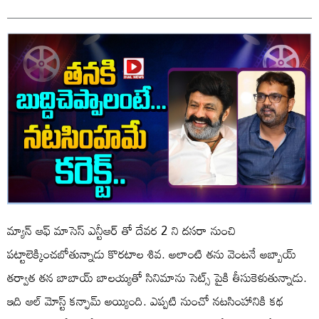
మ్యాన్ ఆఫ్ మాసెస్ ఎన్టీఆర్ తో దేవర 2 ని దసరా నుంచి
పట్టాలెక్కించబోతున్నాడు కొరటాల శివ. అలాంటి తను వెంటనే అబ్బాయ్
తర్వాత తన బాబాయ్ బాలయ్యతో సినిమాను సెట్స్ పైకి తీసుకెళుతున్నాడు.
ఇది ఆల్ మోస్ట్ కన్ఫామ్ అయ్యింది. ఎప్పటి నుంచో నటసింహానికి కథ