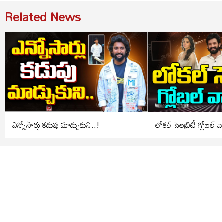
Related News
ఎన్నోసార్లు కడుపు మాడ్చుకుని..!
లోకల్ సెలబ్రిటీ గ్లోబల్