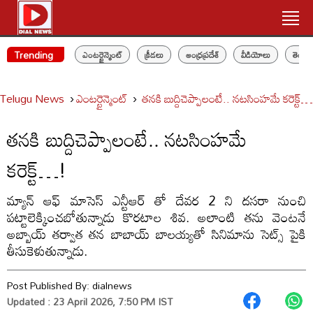
Trending
ఎంటర్టైన్మెంట్
క్రీడలు
ఆంధ్రప్రదేశ్
వీడియోలు
తెలం
Telugu News
ఎంటర్టైన్మెంట్
తనకి బుద్దిచెప్పాలంటే.. నటసింహమే కరెక్ట్
తనకి బుద్దిచెప్పాలంటే.. నటసింహమే
కరెక్ట్…!
మ్యాన్ ఆఫ్ మాసెస్ ఎన్టీఆర్ తో దేవర 2 ని దసరా నుంచి
పట్టాలెక్కించబోతున్నాడు కొరటాల శివ. అలాంటి తను వెంటనే
అబ్బాయ్ తర్వాత తన బాబాయ్ బాలయ్యతో సినిమాను సెట్స్ పైకి
తీసుకెళుతున్నాడు.
Post Published By:
dialnews
Updated : 23 April 2026, 7:50 PM IST