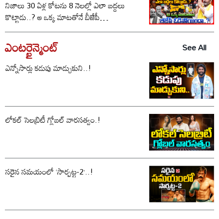
నిజాలు 30 ఏళ్ల కోటను 8 నెలల్లో ఎలా బద్దలు
కొట్టాడు..? ఆ ఒక్క మాటతోనే బీజేపీ
ఓడిపోయిందా..?
ఎంటర్టైన్మెంట్
See All
ఎన్నోసార్లు కడుపు మాడ్చుకుని..!
లోకల్ సెలబ్రిటీ గ్లోబల్ వారసత్వం.!
సరైన సమయంలో ‘సార్పట్ట-2’..!