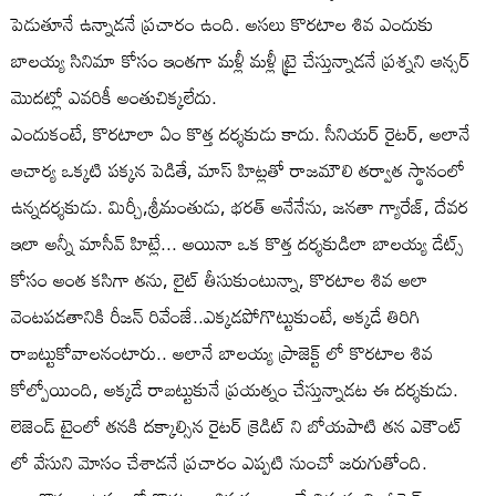
పెడుతూనే ఉన్నాడనే ప్రచారం ఉంది. అసలు కొరటాల శివ ఎందుకు
బాలయ్య సినిమా కోసం ఇంతగా మళ్లీ మళ్లీ ట్రై చేస్తున్నాడనే ప్రశ్నని ఆన్సర్
మొదట్లో ఎవరికీ అంతుచిక్కలేదు.
ఎందుకంటే, కొరటాలా ఏం కొత్త దర్శకుడు కాదు. సీనియర్ రైటర్, అలానే
ఆచార్య ఒక్కటి పక్కన పెడితే, మాస్ హిట్లతో రాజమౌలి తర్వాత స్థానంలో
ఉన్నదర్శకుడు. మిర్చీ,శ్రీమంతుడు, భరత్ అనేనేను, జనతా గ్యారేజ్, దేవర
ఇలా అన్నీ మాసీవ్ హిట్లే... అయినా ఒక కొత్త దర్శకుడిలా బాలయ్య డేట్స్
కోసం అంత కసిగా తను, లైట్ తీసుకుంటున్నా, కొరటాల శివ అలా
వెంటపడతానికి రీజన్ రివేంజే..ఎక్కడపోగొట్టుకుంటే, అక్కడే తిరిగి
రాబట్టుకోవాలనంటారు.. అలానే బాలయ్య ప్రాజెక్ట్ లో కొరటాల శివ
కోల్పోయింది, అక్కడే రాబట్టుకునే ప్రయత్నం చేస్తున్నాడట ఈ దర్శకుడు.
లెజెండ్ టైంలో తనకి దక్కాల్సిన రైటర్ క్రెడిట్ ని బోయపాటి తన ఎకౌంట్
లో వేసుని మోసం చేశాడనే ప్రచారం ఎప్పటి నుంచో జరుగుతోంది.