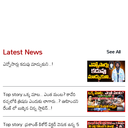
Latest News
See All
ఎన్నోసార్లు కడుపు మాడ్చుకుని..!
Top story:ఒక్క మాట.. ఎంత మంట? కావేరి
రచ్చలోకి త్రిషను ఎందుకు లాగారు..? ఊహించని
రేంజ్ లో బుక్కైన చిన్న స్టాలిన్..!
Top story: ప్రశాంత్ కిశోర్ విక్టరీ వెనుక ఉన్న 5