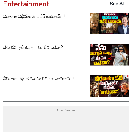
Entertainment
See All
విరాళాల విభీషణుడు వివేక్ ఒబెరాయ్.!
నేను సరిగ్గానే ఉన్నా.. మీ పని ఇదేనా?
వీరనాటు కథ ఊరనాటు కథనం ‘వారణాసి’.!