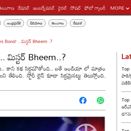
తెలంగాణ
నేషనల్
ఇంటర్నేషనల్
వైరల్
సోషల్
ఫోటో గ్యాలరీ
MORE
ఆంధ్రప్రదేశ్
వీడియోలు
తెలంగాణ
నేషనల్
s Bond”.. మిస్టర్ Bheem..?
 మిస్టర్ Bheem..?
La
ేదు.. కాని కథ సిద్దమౌతోంది.. ఐతే ఇండియా లో మాత్రం
Top s
తేలింది. స్టోరీ లైన్ కూడా సిద్దమైనట్టు తెలుస్తోంది.
పాకిస్
వణికిస
Top s
ఆర్‌ఎ
భగవత
సంఘ్ 
Top s