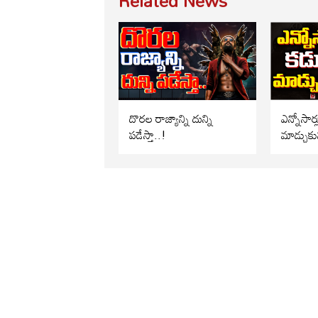
Related News
దొరల రాజ్యాన్ని దున్ని
ఎన్నోసార్
పడేస్తా..!
మాడ్చుకు