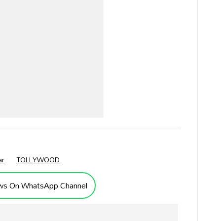
ar
TOLLYWOOD
ws On WhatsApp Channel