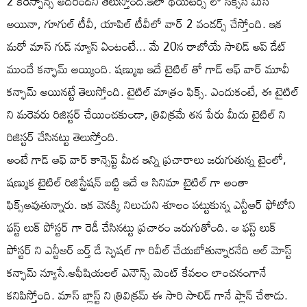
2 కిరెస్పాన్స్ అదిరిందని తెలుస్తోంది.ఇలా థియేటర్స్ లో సక్సెస్ మిస్
అయినా, గూగుల్ టీవీ, యాపిల్ టీవీలో వార్ 2 వండర్స్ చేస్తోంది. ఇక
మరో మాస్ గుడ్ న్యూస్ ఏంటంటే... మే 20న రాబోయే సాలిడ్ అప్ డేట్
ముందే కన్ఫామ్ అయ్యింది. షణ్ముఖ ఇదే టైటిల్ తో గాడ్ ఆఫ్ వార్ మూవీ
కన్ఫామ్ అయినట్టే తెలుస్తోంది. టైటిల్ మాత్రం ఫిక్స్. ఎందుకంటే, ఈ టైటిల్
ని మరెవరు రిజిస్టర్ చేయించకుండా, త్రివిక్రమే తన పేరు మీదు టైటిల్ ని
రిజిస్టర్ చేసినట్టు తెలుస్తోంది.
అంటే గాడ్ ఆఫ్ వార్ కాన్సెప్ట్ మీద ఇన్ని ప్రచారాలు జరుగుతున్న టైంలో,
షణ్ముక టైటిల్ రిజిస్ట్రేషన్ బట్టి ఇదే ఆ సినిమా టైటిల్ గా అంతా
ఫిక్స్అవుతున్నారు. ఇక వెనక్కి నిలుచుని శూలం పట్టుకున్న ఎన్టీఆర్ ఫోటోని
ఫస్ట్ లుక్ పోస్టర్ గా రెడీ చేసినట్టు ప్రచారం జరుగుతోంది. ఆ ఫస్ట్ లుక్
పోస్టర్ ని ఎన్టీఆర్ బర్త్ డే స్పెషల్ గా రివీల్ చేయబోతున్నారనేది ఆల్ మోస్ట్
కన్ఫామ్ న్యూసే.అఫీషియలల్ ఎనౌన్స్ మెంట్ కేవలం లాంచనంగానే
కనిపిస్తోంది. మాస్ బ్లాస్ట్ ని త్రివిక్రమ్ ఈ సారి సాలిడ్ గానే ప్లాన్ చేశాడు.