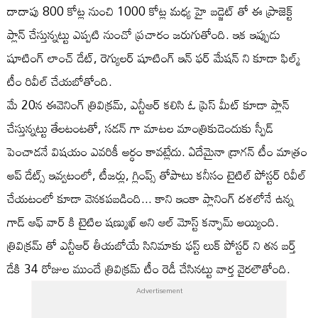
దాదాపు 800 కోట్ల నుంచి 1000 కోట్ల మధ్య హై బడ్జెట్ తో ఈ ప్రాజెక్ట్
ప్లాన్ చేస్తున్నట్టు ఎప్పటి నుంచో ప్రచారం జరుగుతోంది. ఇక ఇప్పుడు
షూటింగ్ లాంచ్ డేట్, రెగ్యులర్ షూటింగ్ ఇన్ ఫర్ మేషన్ ని కూడా ఫిల్మ్
టీం రివీల్ చేయబోతోంది.
మే 20న ఈవెనింగ్ త్రివిక్రమ్, ఎన్టీఆర్ కలిసి ఓ ప్రెస్ మీట్ కూడా ప్లాన్
చేస్తున్నట్టు తేలటంటతో, సడన్ గా మాటల మాంత్రికుడెందుకు స్పీడ్
పెంచాడనే విషయం ఎవరికీ అర్ధం కావట్లేదు. ఏదేమైనా డ్రాగన్ టీం మాత్రం
అప్ డేట్స్ ఇవ్వటంలో, టీజర్లు, గ్లింప్స్ తోపాటు కనీసం టైటిల్ పోస్టర్ రివీల్
చేయటంలో కూడా వెనకపబడింది... కాని ఇంకా ప్లానింగ్ దశలోనే ఉన్న
గాడ్ ఆఫ్ వార్ కి టైటిల షణ్ముఖ్ అని ఆల్ మోస్ట్ కన్ఫామ్ అయ్యింది.
త్రివిక్రమ్ తో ఎన్టీఆర్ తీయబోయే సినిమాకు ఫస్ట్ లుక్ పోస్టర్ ని తన బర్త్
డేకి 34 రోజుల ముందే త్రివిక్రమ్ టీం రెడీ చేసినట్టు వార్త వైరలౌతోంది.