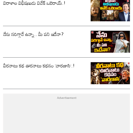
విరాళాల విభీషణుడు వివేక్ ఒబెరాయ్.!
నేను సరిగ్గానే ఉన్నా.. మీ పని ఇదేనా?
వీరనాటు కథ ఊరనాటు కథనం ‘వారణాసి’.!