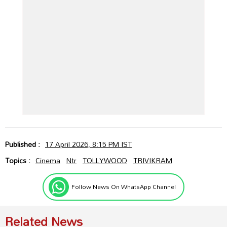
Published :
17 April 2026, 8:15 PM IST
Topics :
Cinema
Ntr
TOLLYWOOD
TRIVIKRAM
Follow News On WhatsApp Channel
Related News