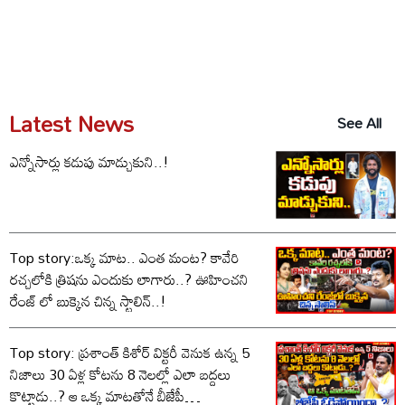
Latest News
See All
ఎన్నోసార్లు కడుపు మాడ్చుకుని..!
Top story:ఒక్క మాట.. ఎంత మంట? కావేరి
రచ్చలోకి త్రిషను ఎందుకు లాగారు..? ఊహించని
రేంజ్ లో బుక్కైన చిన్న స్టాలిన్..!
Top story: ప్రశాంత్ కిశోర్ విక్టరీ వెనుక ఉన్న 5
నిజాలు 30 ఏళ్ల కోటను 8 నెలల్లో ఎలా బద్దలు
కొట్టాడు..? ఆ ఒక్క మాటతోనే బీజేపీ