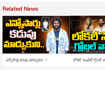
Related News
ఎన్నోసార్లు కడుపు మాడ్చుకుని..!
లోకల్ సెలబ్రిటీ గ్లోబల్