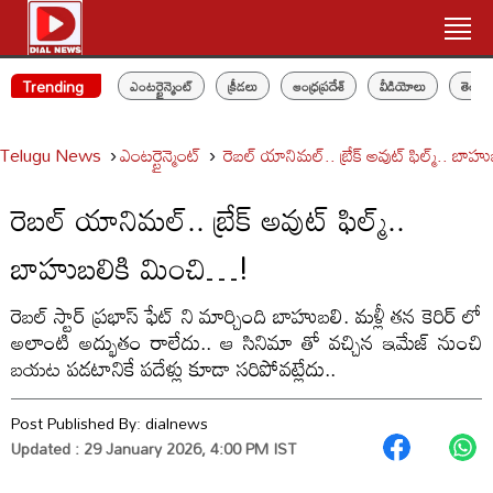
Trending
ఎంటర్టైన్మెంట్
క్రీడలు
ఆంధ్రప్రదేశ్
వీడియోలు
తెలం
Telugu News
ఎంటర్టైన్మెంట్
రెబల్ యానిమల్.. బ్రేక్ అవుట్ ఫిల్మ్.. బా
రెబల్ యానిమల్.. బ్రేక్ అవుట్ ఫిల్మ్..
బాహుబలికి మించి…!
రెబల్ స్టార్ ప్రభాస్ ఫేట్ ని మార్చింది బాహుబలి. మళ్లీ తన కెరిర్ లో
అలాంటి అద్భుతం రాలేదు.. ఆ సినిమా తో వచ్చిన ఇమేజ్ నుంచి
బయట పడటానికే పదేళ్లు కూడా సరిపోవట్లేదు..
Post Published By:
dialnews
Updated : 29 January 2026, 4:00 PM IST