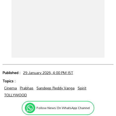
Published :
29 January 2026, 4:00 PM IST
Topics :
Cinema
Prabhas
Sandeep Reddy Vanga
Spirit
TOLLYWOOD
Follow News On WhatsApp Channel