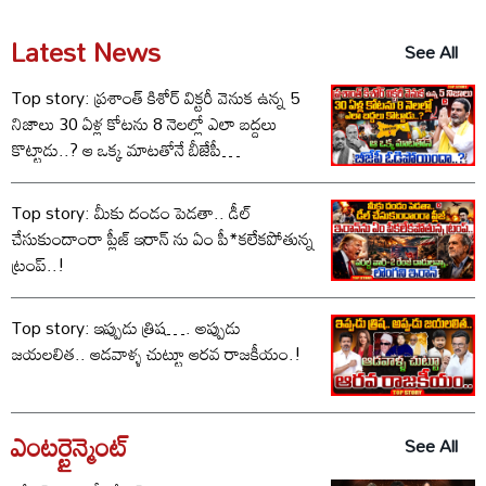
Latest News
See All
Top story: ప్రశాంత్ కిశోర్ విక్టరీ వెనుక ఉన్న 5
నిజాలు 30 ఏళ్ల కోటను 8 నెలల్లో ఎలా బద్దలు
కొట్టాడు..? ఆ ఒక్క మాటతోనే బీజేపీ
ఓడిపోయిందా..?
Top story: మీకు దండం పెడతా.. డీల్
చేసుకుందాంరా ప్లీజ్ ఇరాన్ ను ఏం పీ*కలేకపోతున్న
ట్రంప్..!
Top story: ఇప్పుడు త్రిష…. అప్పుడు
జయలలిత.. ఆడవాళ్ళ చుట్టూ ఆరవ రాజకీయం.!
ఎంటర్టైన్మెంట్
See All