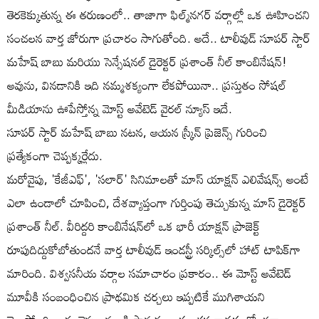
తెరకెక్కుతున్న ఈ తరుణంలో.. తాజాగా ఫిల్మ్‌నగర్ వర్గాల్లో ఒక ఊహించని
సంచలన వార్త జోరుగా ప్రచారం సాగుతోంది. అదే.. టాలీవుడ్ సూపర్ స్టార్
మహేష్ బాబు మరియు సెన్సేషనల్ డైరెక్టర్ ప్రశాంత్ నీల్ కాంబినేషన్!
అవును, వినడానికి ఇది నమ్మశక్యంగా లేకపోయినా.. ప్రస్తుతం సోషల్
మీడియాను ఊపేస్తోన్న మోస్ట్ అవేటెడ్ వైరల్ న్యూస్ ఇదే.
సూపర్ స్టార్ మహేష్ బాబు నటన, ఆయన స్క్రీన్ ప్రెజెన్స్ గురించి
ప్రత్యేకంగా చెప్పక్కర్లేదు.
మరోవైపు, 'కేజీఎఫ్', 'సలార్' సినిమాలతో మాస్ యాక్షన్ ఎలివేషన్స్ అంటే
ఎలా ఉండాలో చూపించి, దేశవ్యాప్తంగా గుర్తింపు తెచ్చుకున్న మాస్ డైరెక్టర్
ప్రశాంత్ నీల్. వీరిద్దరి కాంబినేషన్‌లో ఒక భారీ యాక్షన్ ప్రాజెక్ట్
రూపుదిద్దుకోబోతుందనే వార్త టాలీవుడ్ ఇండస్ట్రీ సర్కిల్స్‌లో హాట్ టాపిక్‌గా
మారింది. విశ్వసనీయ వర్గాల సమాచారం ప్రకారం.. ఈ మోస్ట్ అవేటెడ్
మూవీకి సంబంధించిన ప్రాథమిక చర్చలు ఇప్పటికే ముగిశాయని