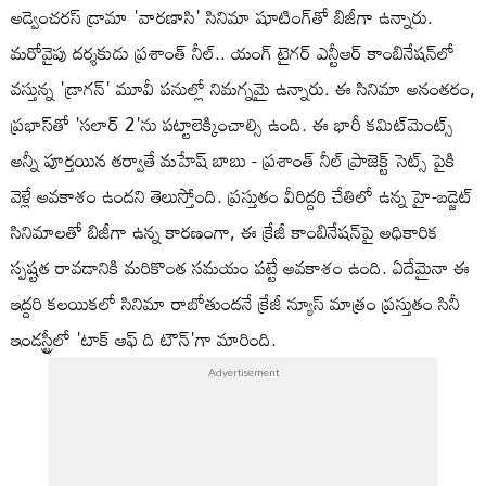
అడ్వెంచరస్ డ్రామా 'వారణాసి' సినిమా షూటింగ్‌తో బిజీగా ఉన్నారు.
మరోవైపు దర్శకుడు ప్రశాంత్ నీల్.. యంగ్ టైగర్ ఎన్టీఆర్ కాంబినేషన్‌లో
వస్తున్న 'డ్రాగన్' మూవీ పనుల్లో నిమగ్నమై ఉన్నారు. ఈ సినిమా అనంతరం,
ప్రభాస్‌తో 'సలార్ 2'ను పట్టాలెక్కించాల్సి ఉంది. ఈ భారీ కమిట్‌మెంట్స్
అన్నీ పూర్తయిన తర్వాతే మహేష్ బాబు - ప్రశాంత్ నీల్ ప్రాజెక్ట్ సెట్స్ పైకి
వెళ్లే అవకాశం ఉందని తెలుస్తోంది. ప్రస్తుతం వీరిద్దరి చేతిలో ఉన్న హై-బడ్జెట్
సినిమాలతో బిజీగా ఉన్న కారణంగా, ఈ క్రేజీ కాంబినేషన్‌పై అధికారిక
స్పష్టత రావడానికి మరికొంత సమయం పట్టే అవకాశం ఉంది. ఏదేమైనా ఈ
ఇద్దరి కలయికలో సినిమా రాబోతుందనే క్రేజీ న్యూస్ మాత్రం ప్రస్తుతం సినీ
ఇండస్ట్రీలో 'టాక్ ఆఫ్ ది టౌన్'గా మారింది.