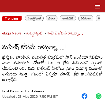
Trending
ఎంటర్టైన్మెంట్
క్రీడలు
ఆంధ్రప్రదేశ్
వీడియోలు
తెలం
Telugu News
ఎంటర్టైన్మెంట్
మహేష్ కోసమే రాస్తున్నా…!
మహేష్ కోసమే రాస్తున్నా…!
ప్రస్తుతం భారతీయ చలనచిత్ర పరిశ్రమలో పాన్ ఇండియా సినిమాల
హవా నడుస్తోంది. రోజురోజుకూ ఈ క్రేజ్ ఊహించని స్థాయికి
చేరుకుంటోంది. మన టాలీవుడ్ హీరోలు సైతం సరికొత్త పంథాలో
అడుగులు వేస్తూ, గతంలో ఎన్నడూ చూడని క్రేజీ కాంబినేషన్లతో
బాక్సాఫీస్
Post Published By:
dialnews
Updated : 28 May 2026, 7:50 PM IST