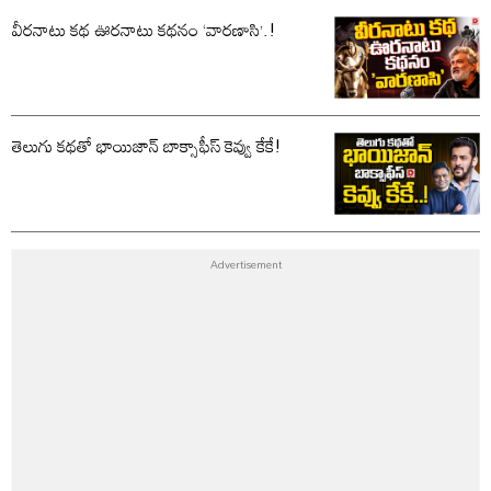
వీరనాటు కథ ఊరనాటు కథనం ‘వారణాసి’.!
తెలుగు కథతో భాయిజాన్ బాక్సాఫీస్ కెవ్వు కేకే!