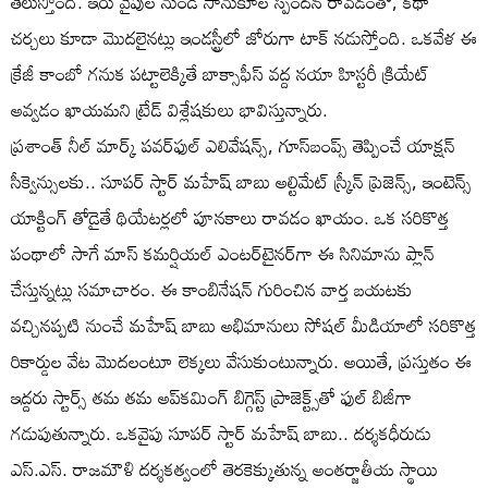
తెలుస్తోంది. ఇరు వైపుల నుండి సానుకూల స్పందన రావడంతో, కథా
చర్చలు కూడా మొదలైనట్లు ఇండస్ట్రీలో జోరుగా టాక్ నడుస్తోంది. ఒకవేళ ఈ
క్రేజీ కాంబో గనుక పట్టాలెక్కితే బాక్సాఫీస్ వద్ద నయా హిస్టరీ క్రియేట్
అవ్వడం ఖాయమని ట్రేడ్ విశ్లేషకులు భావిస్తున్నారు.
ప్రశాంత్ నీల్ మార్క్ పవర్‌ఫుల్ ఎలివేషన్స్, గూస్‌బంప్స్ తెప్పించే యాక్షన్
సీక్వెన్సులకు.. సూపర్ స్టార్ మహేష్ బాబు అల్టిమేట్ స్క్రీన్ ప్రెజెన్స్, ఇంటెన్స్
యాక్టింగ్ తోడైతే థియేటర్లలో పూనకాలు రావడం ఖాయం. ఒక సరికొత్త
పంథాలో సాగే మాస్ కమర్షియల్ ఎంటర్‌టైనర్‌గా ఈ సినిమాను ప్లాన్
చేస్తున్నట్లు సమాచారం. ఈ కాంబినేషన్ గురించిన వార్త బయటకు
వచ్చినప్పటి నుంచే మహేష్ బాబు అభిమానులు సోషల్ మీడియాలో సరికొత్త
రికార్డుల వేట మొదలంటూ లెక్కలు వేసుకుంటున్నారు. అయితే, ప్రస్తుతం ఈ
ఇద్దరు స్టార్స్ తమ తమ అప్‌కమింగ్ బిగ్గెస్ట్ ప్రాజెక్ట్స్‌తో ఫుల్ బిజీగా
గడుపుతున్నారు. ఒకవైపు సూపర్ స్టార్ మహేష్ బాబు.. దర్శకధీరుడు
ఎస్.ఎస్. రాజమౌళి దర్శకత్వంలో తెరకెక్కుతున్న అంతర్జాతీయ స్థాయి