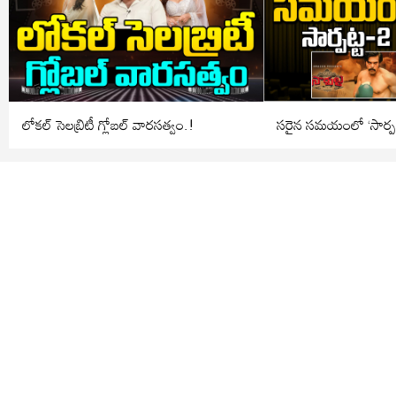
లోకల్ సెలబ్రిటీ గ్లోబల్ వారసత్వం.!
సరైన సమయంలో ‘సార్పట్