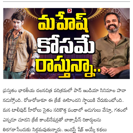
ప్రస్తుతం భారతీయ చలనచిత్ర పరిశ్రమలో పాన్ ఇండియా సినిమాల హవా
నడుస్తోంది. రోజురోజుకూ ఈ క్రేజ్ ఊహించని స్థాయికి చేరుకుంటోంది.
మన టాలీవుడ్ హీరోలు సైతం సరికొత్త పంథాలో అడుగులు వేస్తూ, గతంలో
ఎన్నడూ చూడని క్రేజీ కాంబినేషన్లతో బాక్సాఫీస్ రికార్డులను
తిరగరాసేందుకు సిద్ధమవుతున్నారు. ఇండస్ట్రీ షేక్ అయ్యే కథలు