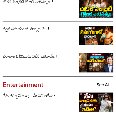
లోకల్ సెలబ్రిటీ గ్లోబల్ వారసత్వం.!
సరైన సమయంలో ‘సార్పట్ట-2’..!
విరాళాల విభీషణుడు వివేక్ ఒబెరాయ్.!
Entertainment
See All
నేను సరిగ్గానే ఉన్నా.. మీ పని ఇదేనా?