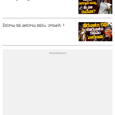
వీరనాటు కథ ఊరనాటు కథనం ‘వారణాసి’.!