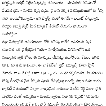
పోర్షన్స్‌ను ఇక్కడే చిత్రీకరిస్తున్నట్లు సమాచారం. ‘యానిమల్’ సినిమాతో
నేషనల్ క్రష్‌గా మారిన తృప్తి దిమ్రి, ప్రభాస్ పక్కన నటిస్తుండటంతో ఈ సీన్స్
ఎలా ఉండబోతున్నాయా అని ఫ్యాన్స్ ఎంతో ఈగర్‌గా వెయిట్ చేస్తున్నారు.
వీరిద్దరి కెమిస్ట్రీ స్క్రీన్ మీద మ్యాజిక్ క్రియేట్ చేయడం ఖాయంగా
కనిపిస్తోంది.
కథా నేపథ్యానికి అనుగుణంగా కోఠి ఉమెన్స్ కాలేజీ ఆవరణను చిత్ర
యూనిట్ ఒక ప్రత్యేకమైన సెట్‌గా మార్చేసిందట. సినిమాలోని ఒక
ముఖ్యమైన బ్లాక్ కోసం ఈ మార్పులు చేసినట్లు తెలుస్తోంది. కేవలం పగటి
పూట మాత్రమే కాకుండా, ఈ లొకేషన్‌లో నైట్ షెడ్యూల్స్ కూడా ప్లాన్
చేశారు. రాత్రి వేళల్లో కూడా చిత్ర బృందం ఎంతో కష్టపడుతూ, సినిమాలోని
కొన్ని కీలకమైన నైట్ సీన్స్‌ను షూట్ చేస్తున్నట్లు ఇండస్ట్రీ వర్గాల సమాచారం.
క్వాలిటీ విషయంలో ఎక్కడా కాంప్రమైజ్ కాకుండా సందీప్ రెడ్డి వంగా ప్రతి
షాట్‌ను ఎంతో అద్భుతంగా మలుస్తున్నారట. నిజానికి ‘స్పిరిట్’ సినిమాకు
సంబంధించి ఇప్పటికే కొన్ని భారీ షెడ్యూల్స్ విజయవంతంగా పూర్తయ్యాయి.