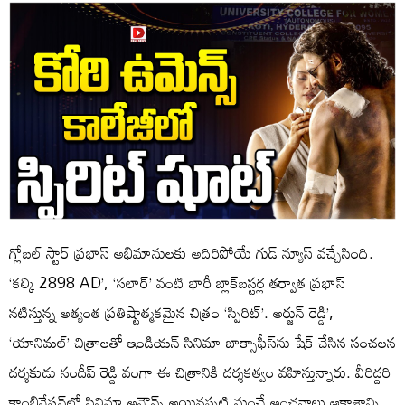
గ్లోబల్ స్టార్ ప్రభాస్ అభిమానులకు అదిరిపోయే గుడ్ న్యూస్ వచ్చేసింది.
‘కల్కి 2898 AD’, ‘సలార్’ వంటి భారీ బ్లాక్‌బస్టర్ల తర్వాత ప్రభాస్
నటిస్తున్న అత్యంత ప్రతిష్టాత్మకమైన చిత్రం ‘స్పిరిట్’. అర్జున్ రెడ్డి’,
‘యానిమల్’ చిత్రాలతో ఇండియన్ సినిమా బాక్సాఫీస్‌ను షేక్ చేసిన సంచలన
దర్శకుడు సందీప్ రెడ్డి వంగా ఈ చిత్రానికి దర్శకత్వం వహిస్తున్నారు. వీరిద్దరి
కాంబినేషన్‌లో సినిమా అనౌన్స్ అయినప్పటి నుంచే అంచనాలు ఆకాశాన్ని