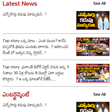
Latest News
See All
ఎన్నోసార్లు కడుపు మాడ్చుకుని..!
Top story:ఒక్క మాట.. ఎంత మంట? కావేరి
రచ్చలోకి త్రిషను ఎందుకు లాగారు..? ఊహించని
రేంజ్ లో బుక్కైన చిన్న స్టాలిన్..!
Top story: ప్రశాంత్ కిశోర్ విక్టరీ వెనుక ఉన్న 5
నిజాలు 30 ఏళ్ల కోటను 8 నెలల్లో ఎలా బద్దలు
కొట్టాడు..? ఆ ఒక్క మాటతోనే బీజేపీ
ఓడిపోయిందా..?
ఎంటర్టైన్మెంట్
See All
ఎన్నోసార్లు కడుపు మాడ్చుకుని..!