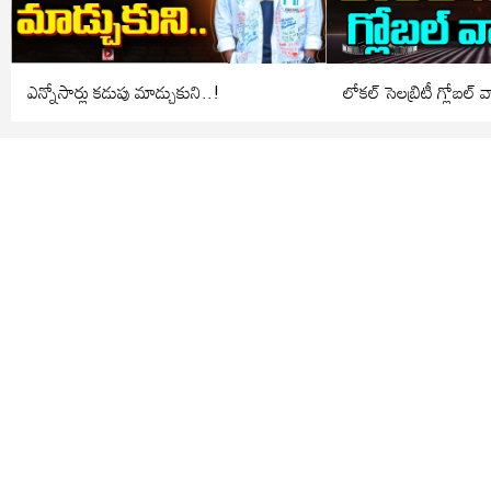
ఎన్నోసార్లు కడుపు మాడ్చుకుని..!
లోకల్ సెలబ్రిటీ గ్లోబల్