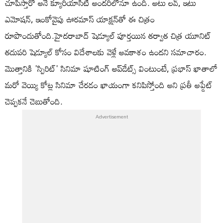
చూపిస్తారో అనే క్యూరియాసిటీ అందరిలోనూ ఉంది. అటు లవ్, ఇటు
ఎమోషన్, ఇంకోవైపు ఊరమాస్ యాక్షన్‌తో ఈ చిత్రం
రూపొందుతోంది.హైదరాబాద్ షెడ్యూల్ పూర్తయిన తర్వాత చిత్ర యూనిట్
తదుపరి షెడ్యూల్ కోసం విదేశాలకు వెళ్లే అవకాశం ఉందని సమాచారం.
మొత్తానికి 'స్పిరిట్' సినిమా షూటింగ్ అప్‌డేట్స్ వింటుంటే, ప్రభాస్ ఖాతాలో
మరో వెయ్యి కోట్ల సినిమా చేరడం ఖాయంగా కనిపిస్తోంది అని ప్రతీ అప్డేట్
చెప్పకనే చెబుతోంది.