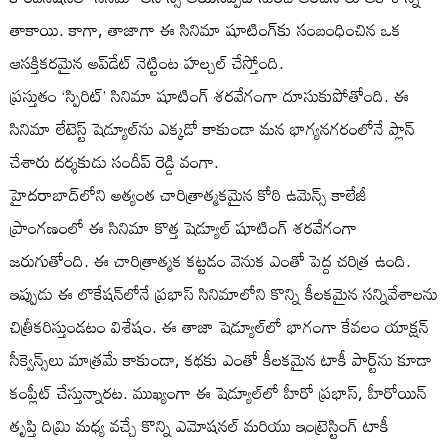
తాకాయి. కాగా, తాజాగా ఈ సినిమా షూటింగ్‌కు సంబంధించిన ఒక
ఆసక్తికరమైన అప్‌డేట్ నెట్టింట హల్చల్ చేస్తోంది.
ప్రస్తుతం ‘స్పిరిట్’ సినిమా షూటింగ్ శరవేగంగా దూసుకుపోతోంది. ఈ
సినిమా లేటెస్ట్ షెడ్యూల్‌ను ఎక్కడో కాకుండా మన భాగ్యనగరంలోనే ప్లాన్
చేశారు దర్శకుడు సందీప్ రెడ్డి వంగా.
హైదరాబాద్‌లోని అత్యంత చారిత్రాత్మకమైన కోఠి ఉమెన్స్ కాలేజీ
ప్రాంగణంలో ఈ సినిమా కొత్త షెడ్యూల్ షూటింగ్ శరవేగంగా
జరుగుతోంది. ఈ చారిత్రాత్మక కట్టడం వెనుక ఎంతో పెద్ద చరిత్ర ఉంది.
ఇప్పుడు ఈ లొకేషన్‌లోనే ప్రభాస్ సినిమాలోని కొన్ని కీలకమైన సన్నివేశాలను
చిత్రీకరిస్తుండటం విశేషం. ఈ తాజా షెడ్యూల్‌లో భాగంగా కేవలం యాక్షన్
సీక్వెన్స్‌లు మాత్రమే కాకుండా, కథకు ఎంతో కీలకమైన టాకీ పార్ట్‌ను కూడా
కంప్లీట్ చేస్తున్నారట. ముఖ్యంగా ఈ షెడ్యూల్‌లో హీరో ప్రభాస్, హీరోయిన్
తృప్తి దిమ్రి మధ్య వచ్చే కొన్ని ఎమోషనల్ మరియు ఇంట్రెస్టింగ్ టాకీ