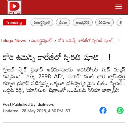
Trending
ఎంటర్టైన్మెంట్
క్రీడలు
ఆంధ్రప్రదేశ్
వీడియోలు
తెలం
Telugu News
ఎంటర్టైన్మెంట్
కోఠి ఉమెన్స్ కాలేజీలో స్పిరిట్ షూట్…!
కోఠి ఉమెన్స్ కాలేజీలో స్పిరిట్ షూట్…!
గ్లోబల్ స్టార్ ప్రభాస్ అభిమానులకు అదిరిపోయే గుడ్ న్యూస్
వచ్చేసింది. ‘కల్కి 2898 AD’, ‘సలార్’ వంటి భారీ బ్లాక్‌బస్టర్ల
తర్వాత ప్రభాస్ నటిస్తున్న అత్యంత ప్రతిష్టాత్మకమైన చిత్రం ‘స్పిరిట్’.
అర్జున్ రెడ్డి’, ‘యానిమల్’ చిత్రాలతో ఇండియన్ సినిమా బాక్సాఫీస్‌
Post Published By:
dialnews
Updated : 28 May 2026, 4:30 PM IST