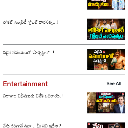
లోకల్ సెలబ్రిటీ గ్లోబల్ వారసత్వం.!
సరైన సమయంలో ‘సార్పట్ట-2’..!
Entertainment
See All
విరాళాల విభీషణుడు వివేక్ ఒబెరాయ్.!
నేను సరిగ్గానే ఉన్నా.. మీ పని ఇదేనా?