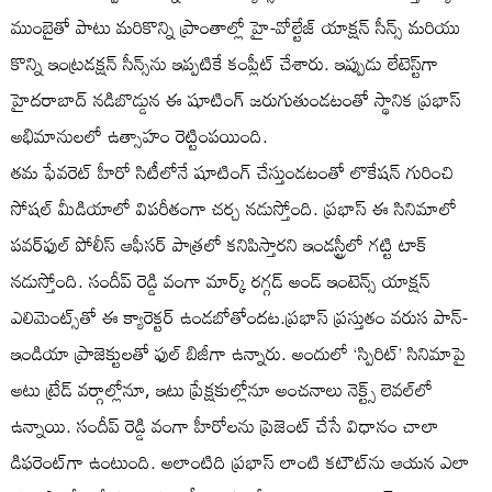
ముంబైతో పాటు మరికొన్ని ప్రాంతాల్లో హై-వోల్టేజ్ యాక్షన్ సీన్స్ మరియు
కొన్ని ఇంట్రడక్షన్ సీన్స్‌ను ఇప్పటికే కంప్లీట్ చేశారు. ఇప్పుడు లేటెస్ట్‌గా
హైదరాబాద్ నడిబొడ్డున ఈ షూటింగ్ జరుగుతుండటంతో స్థానిక ప్రభాస్
అభిమానులలో ఉత్సాహం రెట్టింపయింది.
తమ ఫేవరెట్ హీరో సిటీలోనే షూటింగ్ చేస్తుండటంతో లొకేషన్ గురించి
సోషల్ మీడియాలో విపరీతంగా చర్చ నడుస్తోంది. ప్రభాస్ ఈ సినిమాలో
పవర్‌ఫుల్ పోలీస్ ఆఫీసర్ పాత్రలో కనిపిస్తారని ఇండస్ట్రీలో గట్టి టాక్
నడుస్తోంది. సందీప్ రెడ్డి వంగా మార్క్ రగ్గడ్ అండ్ ఇంటెన్స్ యాక్షన్
ఎలిమెంట్స్‌తో ఈ క్యారెక్టర్ ఉండబోతోందట.ప్రభాస్ ప్రస్తుతం వరుస పాన్-
ఇండియా ప్రాజెక్టులతో ఫుల్ బిజీగా ఉన్నారు. అందులో ‘స్పిరిట్’ సినిమాపై
అటు ట్రేడ్ వర్గాల్లోనూ, ఇటు ప్రేక్షకుల్లోనూ అంచనాలు నెక్ట్స్ లెవల్‌లో
ఉన్నాయి. సందీప్ రెడ్డి వంగా హీరోలను ప్రెజెంట్ చేసే విధానం చాలా
డిఫరెంట్‌గా ఉంటుంది. అలాంటిది ప్రభాస్ లాంటి కటౌట్‌ను ఆయన ఎలా