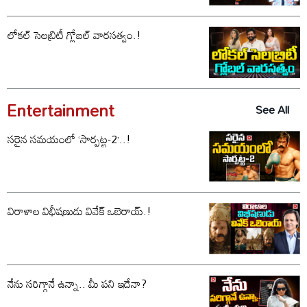
లోకల్ సెలబ్రిటీ గ్లోబల్ వారసత్వం.!
Entertainment
See All
సరైన సమయంలో ‘సార్పట్ట-2’..!
విరాళాల విభీషణుడు వివేక్ ఒబెరాయ్.!
నేను సరిగ్గానే ఉన్నా.. మీ పని ఇదేనా?