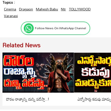
Topics :
Cinema
Dragaon
Mahesh Babu
Ntr
TOLLYWOOD
Varanasi
Follow News On WhatsApp Channel
Related News
దొరల రాజ్యాన్ని దున్ని పడేస్తా..!
ఎన్నోసార్లు కడుపు మాడ్చ