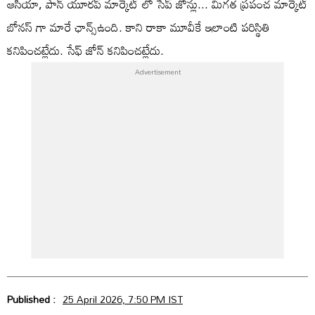
ఆసియా, పాన్ యూరప్ మార్కెట్ లో సేప్ జోన్లు... మిగత ప్రపంచ మార్కెట్
బోనస్ గా మారే ఛాన్స్ఉంది. కాని రాకా మూవీకే ఇలాంటి పరిస్థితి
కనిపించట్లేదు. సేఫ్ జోన్ కనిపించట్లేదు.
Published :
25 April 2026, 7:50 PM IST