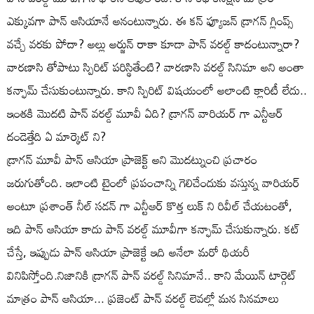
ఎక్కువగా పాన్ ఆసియానే అనంటున్నారు. ఈ కన్ ఫ్యూజన్ డ్రాగన్ గ్లింప్స్
వచ్చే వరకు పోదా? అల్లు అర్జున్ రాకా కూడా పాన్ వరల్డ్ కాదంటున్నారా?
వారణాసి తోపాటు స్పిరిట్ పరిస్థితేంటి? వారణాసి వరల్డ్ సినిమా అని అంతా
కన్ఫామ్ చేసుకుంటున్నారు. కాని స్పిరిట్ విషయంలో అలాంటి క్లారిటీ లేదు..
ఇంతకి మొదటి పాన్ వరల్డ్ మూవీ ఏది? డ్రాగన్ వారియర్ గా ఎన్టీఆర్
దండెత్తేది ఏ మార్కెట్ ని?
డ్రాగన్ మూవీ పాన్ ఆసియా ప్రాజెక్ట్ అని మొదట్నుంచి ప్రచారం
జరుగుతోంది. ఇలాంటి టైంలో ప్రపంచాన్ని గెలిచేందుకు వస్తున్న వారియర్
అంటూ ప్రశాంత్ నీల్ సడన్ గా ఎన్టీఆర్ కొత్త లుక్ ని రివీల్ చేయటంతో,
ఇది పాన్ ఆసియా కాదు పాన్ వరల్డ్ మూవీగా కన్ఫామ్ చేసుకున్నారు. కట్
చేస్తే, ఇప్పుడు పాన్ ఆసియా ప్రాజెక్టే ఇది అనేలా మరో థియరీ
వినిపిస్తోంది.నిజానికి డ్రాగన్ పాన్ వరల్డ్ సినిమానే.. కాని మేయిన్ టార్గెట్
మాత్రం పాన్ ఆసియా... ప్రజెంట్ పాన్ వరల్డ్ లెవల్లో మన సినమాలు