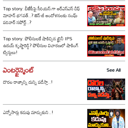
Top story: బీజేపీపై సీరియస్ గా ఆర్‌ఎస్‌ఎస్ చీఫ్
మోహన్ భగవత్..? జెన్-జీ ఆందోళనలకు సంఘ్
పరివార్ సపోర్ట్..?
Top story: పోలీసులకే షాకిచ్చిన ట్రైనీ IPS
ఉదయ్ కృష్ణారెడ్డి? పోలీసుల విచారణలో షాకింగ్
ట్విస్టులు!
ఎంటర్టైన్మెంట్
See All
దొరల రాజ్యాన్ని దున్ని పడేస్తా..!
ఎన్నోసార్లు కడుపు మాడ్చుకుని..!