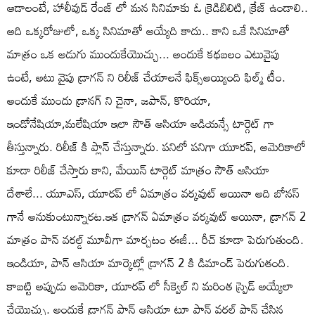
ఆడాలంటే, హాలీవుడ్ రేంజ్ లో మన సినిమాకు ఓ క్రెడిబిలిటి, క్రేజ్ ఉండాలి..
అది ఒక్కరోజులో, ఒక్క సినిమాతో అయ్యేది కాదు.. కాని ఒకే సినిమాతో
మాత్రం ఒక అడుగు ముందుకేయొచ్చు... అందుకే కథబలం ఎటువైపు
ఉంటే, అటు వైపు డ్రాగన్ ని రిలీజ్ చేయాలనే ఫిక్స్అయ్యింది ఫిల్మ్ టీం.
అందుకే ముందు డ్రానగ్ ని చైనా, జపాన్, కొరియా,
ఇండోనేషియా,మలేషియా ఇలా సౌత్ ఆసియా ఆడియన్సే టార్గెట్ గా
తీస్తున్నారు. రిలీజ్ కి ప్లాన్ చేస్తున్నారు. పనిలో పనిగా యూరప్, అమెరికాలో
కూడా రిలీజ్ చేస్తారు కాని, మేయిన్ టార్గెట్ మాత్రం సౌత్ ఆసియా
దేశాలే... యూఎస్, యూరప్ లో ఏమాత్రం వర్కవుట్ అయినా అది బోనస్
గానే అనుకుంటున్నారట.ఇక డ్రాగన్ ఏమాత్రం వర్కవుట్ అయినా, డ్రాగన్ 2
మాత్రం పాన్ వరల్డ్ మూవీగా మార్చటం ఈజీ... రీచ్ కూడా పెరుగుతుంది.
ఇండియా, పాన్ ఆసియా మార్కెట్లో డ్రాగన్ 2 కి డిమాండ్ పెరుగుతంది.
కాబట్టి అప్పుడు అమెరికా, యూరప్ లో సీక్వెల్ ని మరింత స్ప్రెడ్ అయ్యేలా
చేయొచ్చు. అందుకే డ్రాగన్ పాన్ ఆసియా టూ పాన్ వరల్డ్ ప్లాన్ చేసిన