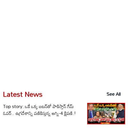
Latest News
See All
Top story: ఒకే ఒక్క బటన్‌తో పాకిస్తాన్ గేమ్
ఓవర్.. ఉగ్రదేశాన్ని వణికిస్తున్న అగ్ని-4 క్షిపణి.!