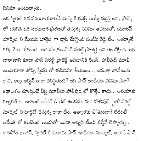
సినిమా అంటున్నారు.
ఇక స్పిరిట్ కథ పరంగాయూరోపియన్స్ కి కనెక్ట్ అయ్యే సబ్జెక్ట్ అని, ఫ్రాన్స్
లో జరిగిన ఒక సంఘటన ప్రేరణతో తీస్తున్న సినిమా అవటంతో, యూరప్
మార్కెట్ ని మేయిన్ టార్గెట్ గా ప్లాన్ చేస్తోంది సందీప్ రెడ్డి టీం. ఆతర్వాతే
కల్కీ 2 రాబోతోంది. అది మాత్రం పాన్ వరల్డ్ ప్రాజెక్టే అని తెలుస్తోంది. ఇక
వారాణాసి కూడా పాన్ వరల్డ్ ప్రాజెక్ట్ అవటానికి రీజన్, హాలీవుడ్ మూవీ
ఇండియానా జోన్స్ ఫ్లేవర్ తో ఈసినిమా తీయటం... ఇదంతా బానేఉంది.
కాని, అల్లు అర్జున్ రాకా పరిస్థితేంటి? ఇది పాన్ ఇండియా సినిమానేనా?
కథాంశం చూస్తుంటే బీస్ట్ మూవీలు హాలీవుడ్ లో కొత్తేం కాదు... ఆసియాకు
కల్చరల్ గా ఇలాంటి జోనర్ కి క్రేజ్ ఉండదు..మరి హాలీవుడ్ స్టైల్లో వరల్డ్
మార్కెట్ ని టార్గెట్ చేస్తున్న రాకా టీం, అత్యాశకు పోతుందా? లేదంటే
ఆరేంజ్ లో కంటెంట్ అందులో ఉందా అన్నది టీజర్ వస్తేనే చెప్పొచ్చు..
కాకపోతే డ్రాగన్, స్పిరిట్ కి ముందు పాన్ ఇండియా మార్కెట్, అలానే పాన్