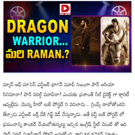
మ్యాన్ ఆఫ్ మాసెస్ ఎన్టీఆర్ డ్రాగన్ మూవీ నిజంగా పాన్ ఆసియా
సినిమానా? పాన్ వరల్డ్ మూవీనా? ఎందుకు ప్రశాంత్ నీల్ డైరెక్ట్ గా క్లారిటీ
ఇవ్వట్లేదు. మొన్న హీరో లుక్ పోస్టర్ ని వదిలాడు... గ్లింప్స్ రాబోతోందని
తేల్చాడు.ఎన్టీఆర్ బర్త్ డేకి గిఫ్ట్ రెడీ చేస్తున్నాడు. ఐతే ఫస్ట్ లుక్ పోస్టర్ లో
ప్రపంచాన్ని కాంకర్ చేయబోతున్నట్టు ఇచ్చిన ఇంగ్లీష్ స్టేట్ మెంట్ తో ఇది
పాన్ వరల్డ్ మూవీగానే ఫోకస్ అవుతోంది. కాని కథ కనెక్షన్ మాత్రం