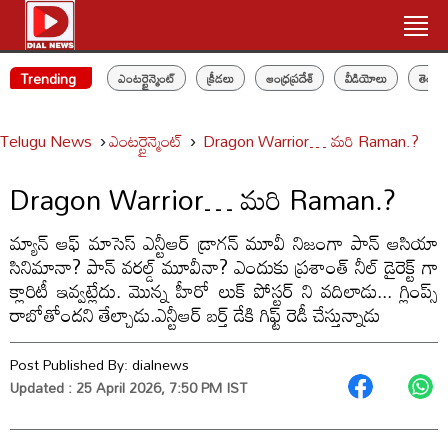
Trending
ఎంటర్టైన్మెంట్
క్రీడలు
ఆంధ్రప్రదేశ్
వీడియోలు
తెలం
Telugu News
ఎంటర్టైన్మెంట్
Dragon Warrior… మరి Raman.?
Dragon Warrior… మరి Raman.?
మ్యాన్ ఆఫ్ మాసెస్ ఎన్టీఆర్ డ్రాగన్ మూవీ నిజంగా పాన్ ఆసియా
సినిమానా? పాన్ వరల్డ్ మూవీనా? ఎందుకు ప్రశాంత్ నీల్ డైరెక్ట్ గా
క్లారిటీ ఇవ్వట్లేదు. మొన్న హీరో లుక్ పోస్టర్ ని వదిలాడు... గ్లింప్స్
రాబోతోందని తేల్చాడు.ఎన్టీఆర్ బర్త్ డేకి గిఫ్ట్ రెడీ చేస్తున్నాడు
Post Published By:
dialnews
Updated : 25 April 2026, 7:50 PM IST