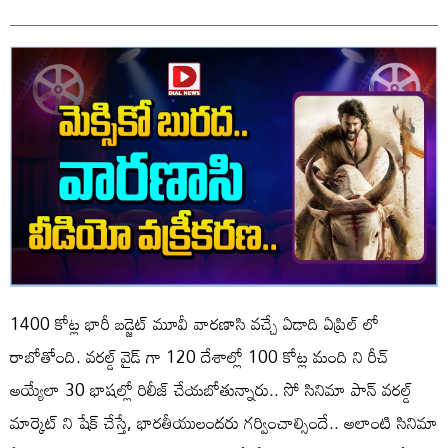
1400 కోట్ల భారీ బడ్జెట్ మూవీ వారణాసి వచ్చే ఏడాది ఏప్రిల్ లో
రాబోతోంది. వరల్డ్ వైడ్ గా 120 దేశాల్లో 100 కోట్ల మంది ని రీచ్
అయ్యేలా 30 భాషల్లో రిలీజ్ చేయబోతున్నారు.. సో సినిమా పాన్ వరల్డ్
మార్కెట్ ని షేక్ చేస్తే, భారతీయులందరు గర్వించాల్సిందే.. అలాంటి సినిమా