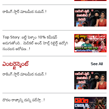
రాకింగ్ స్టార్ మాటమీద నయన్.!
Top Story: బట్టి పెళ్ళాం 10% కమీషన్‌
అడుగుతోంది.. మెడికల్ అండ్ హెల్త్ రిటైర్డ్ ఉద్యోగి
సంచలన ఆరోపణ..!
ఎంటర్టైన్మెంట్
See All
రాకింగ్ స్టార్ మాటమీద నయన్.!
దొరల రాజ్యాన్ని దున్ని పడేస్తా..!