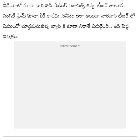
వీడియోలో కూడా వారణాసి మేకింగ్ విజువల్స్ తప్ప, టీజర్ తాలూకు
సింగిల్ ఫ్రేమ్ కూడా లీక్ కాలేదు..కనీసం ఇలా అయినా వారనాసి టీజర్ లో
ఏముందో చూద్దమనుకున్న బ్యాచ్ కి కూడా నిరాశే ఎదురైంది.. ఇది పెద్ద
విచిత్రం.