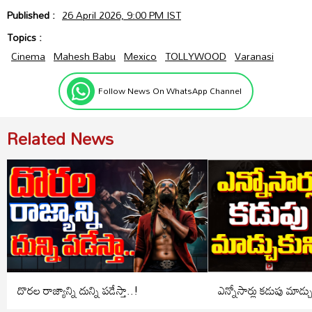
Published :
26 April 2026, 9:00 PM IST
Topics :
Cinema
Mahesh Babu
Mexico
TOLLYWOOD
Varanasi
Follow News On WhatsApp Channel
Related News
దొరల రాజ్యాన్ని దున్ని పడేస్తా..!
ఎన్నోసార్లు కడుపు మాడ్చ