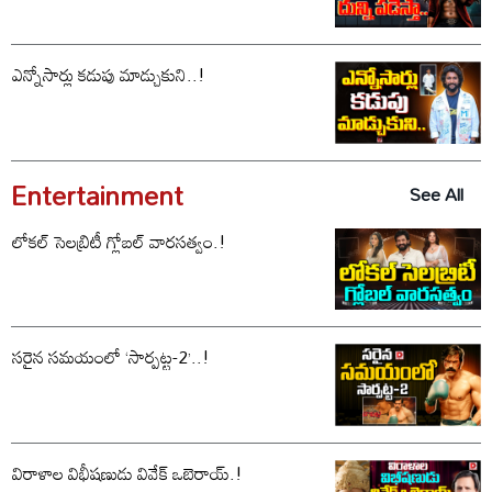
ఎన్నోసార్లు కడుపు మాడ్చుకుని..!
Entertainment
See All
లోకల్ సెలబ్రిటీ గ్లోబల్ వారసత్వం.!
సరైన సమయంలో ‘సార్పట్ట-2’..!
విరాళాల విభీషణుడు వివేక్ ఒబెరాయ్.!