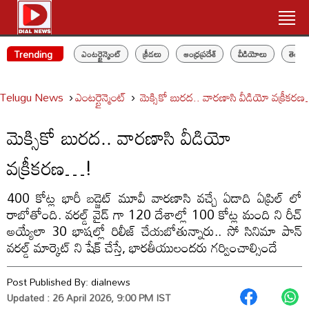
Trending
ఎంటర్టైన్మెంట్
క్రీడలు
ఆంధ్రప్రదేశ్
వీడియోలు
తెలం
Telugu News
ఎంటర్టైన్మెంట్
మెక్సికో బురద.. వారణాసి వీడియో వక్రీకర
మెక్సికో బురద.. వారణాసి వీడియో
వక్రీకరణ…!
400 కోట్ల భారీ బడ్జెట్ మూవీ వారణాసి వచ్చే ఏడాది ఏప్రిల్ లో
రాబోతోంది. వరల్డ్ వైడ్ గా 120 దేశాల్లో 100 కోట్ల మంది ని రీచ్
అయ్యేలా 30 భాషల్లో రిలీజ్ చేయబోతున్నారు.. సో సినిమా పాన్
వరల్డ్ మార్కెట్ ని షేక్ చేస్తే, భారతీయులందరు గర్వించాల్సిందే
Post Published By:
dialnews
Updated : 26 April 2026, 9:00 PM IST