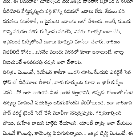
వేరు. ఈ వీడియోలో చూపిస్తోంది వేరు.ఇక్కడ వారనాసి బీహైండ్ ద సినిమా
వీడియోస్ వేస్తున్నప్పుడు ఫస్ట్ కొన్ని వరుసలో జనాలు లేరు. కేవలం పది
వరుసలు వదిలేశాకే, ఆ పైనుంచి జనాలను అలో చేశఆరు. అంటే, ముందు
కొన్ని వరుసల వరకు కుర్చీలను వదిలేసి, ఎవరూ కూర్చోకుండా చేసి,
ఆపైనుండే కుర్చీలోంచే జనాలు కూర్చుని చూసేలా చేశారు. కారణం
విజిబిలిటీ కోసం...ఒకవేల ముందు వరసలో కూడా జనాలుంటే, వాల్లు
నిలుచుంటే అనవసరపు రచ్చని అలా చేశారట.
విచిత్రం ఏంటంటే, థియేటర్ కాలీగా ఉందని చూపించేందుకు ఎవరైతే సెల్
ఫోన్ లో వీడియోలు తీశారో, వాళ్లు కూర్చుంది కూడా ఆ ఖాలీ కుర్చీల
వెనకే.. సో ఇలా వారణాసి మీద బురద చల్లటానికి, తప్పుడు కోణంలో లేంది
ఉన్నట్టు చూపించే ప్రయత్నం జరుగుతోందని తేలిపోయింది. ఐనా వారణాసి
పాన్ వరల్డ్ ట్రెండ్ సెట్ చేసే మూవీగా వస్తున్నప్పుడు, గర్వపడాల్సింది
పోయి, మహేశ్ బాబుని టార్గెట్ చేయాలని, యాంటీ ఫ్యాన్స్ ఇలా చేయటం
ఏంటనే కౌంటర్లు, కామెంట్లు పెరుగుతున్నాయి... ఇక్కడ ట్విస్ట్ ఏంటంటే, ఈ