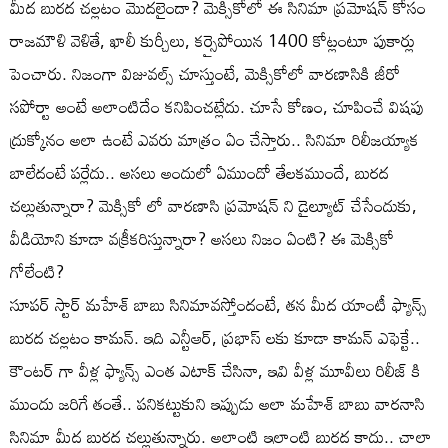
మీద బురద చల్లటం మొదలైందా? మెక్సికోలో ఈ సినిమా ప్రమోషన్ కోసం
రాజమౌళి వెళితే, ఖాలీ కుర్చీలు, కర్సైపోయిన 1400 కోట్లంటూ పుకార్లు
పెంచారు. నిజంగా విజువల్స్ చూస్తుంటే, మెక్సికోలో వారణాసికి జీరో
సపోర్టా అంటే అలాంటిదేం కనిపించట్లేదు. చూసే కోణం, చూపించే విషపు
ద్రుక్కోనం అలా ఉంటే ఎవరు మాత్రం ఏం చేస్తారు.. సినిమా రిలీజయ్యాక
బాలేదంటే పర్లేదు.. అసలు అందులో ఏముందో తేలకముందే, బురద
చల్లుతున్నారా? మెక్సికో లో వారణాసి ప్రమోషన్ ని డైల్యూట్ చేసేందుకు,
వీడియోని కూడా వక్రీకరిస్తున్నారా? అసలు నిజం ఏంటి? ఈ మెక్సికో
గోలేంటి?
సూపర్ స్టార్ మహేశ్ బాబు సినిమావస్తోందంటే, తన మీద యాంటీ ఫ్యాన్స్
బురద చల్లటం కామన్. ఇది ఎన్టీఆర్, ప్రభాస్ లకు కూడా కామన్ ఎఫెక్టే..
కౌంటర్ గా వీళ్ల ఫ్యాన్స్ ఎంత ఎటాక్ చేసినా, ఇవి వీళ్ల మూవీలు రిలీజ్ కి
ముందు జరిగే తంతే.. పనికట్టుకుని ఇప్పుడు అలా మహేశ్ బాబు వారనాసి
సినిమా మీద బురద చల్లుతున్నారు. అలాంటి ఇలాంటి బురద కాదు.. చాలా