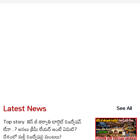
Latest News
See All
Top story: జెన్ జీ తర్వాతి టార్గెట్ రిజర్వేషన్
లేనా..? అసలు క్రీమీ లేయర్ అంటే ఏమిటి?
దేశంలో మళ్లీ రిజర్వేషన్ల మంటలు!