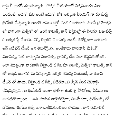
కాస్ట్ లీ బురదే చల్లుతున్నారు. సోషల్ మీడియాలో విషప్రచారం ఎలా
ఉందంటే, అదిగో పులి అంటే ఇదుగో తోక అన్నంత సీరియగ్ గా రూమర్లు
క్రియేట్ చేస్తున్నారు.ఇంతకి అసలు స్టోరీ ఏంటి? వారణాసి మూవీ ప్రమోషన్
లో భాగంగా మెక్సికో లో జరిగే కామిక్స్ కాన్ ఫెస్టివల్లో ఈ సినిమా విజువల్స్
కి అక్కడ ప్లే చేశారు. ఎక్స్ క్లూజివ్ విజువల్స్ అంటే, పరోక్షంగా వారణాసి
అన్ ఎడిటెడ్ టీజరే అని తెలుస్తోంది. అంతేకాదు వారణాసి మేకింగ్
విజువల్స్, సెట్ కాస్ట్యూమ్ విజువల్స్, గ్రాఫిక్స్ టీం ఎలా కష్టపడుతోంది.
ఇలా మొత్తంగా వారణాసి బిహైండ్ ద సినిమా విజువ్స్ మెక్సికో కామిక్స్ కాన్
లో అక్కడి జనానికి చూిపస్తున్నారు.ఇక్కడ సమస్య ఏంటంటే, వారణాసి
టీజర్ తో పాటు, బిహైండ్ ద సీన్స్ వీడియోలని స్క్రీన్ మీద టెలికాస్ట్
చేస్తున్నప్పుడు, ఆ థియేటర్ అంతా ఖాలీగా ఉందన్న ఫోటోలు, వీడియోలు
బయటికొచ్చాయి... అవి చూసిన వాళ్లెవరికైనా, నిజమేకదా, థియేటర్స్ లో
దోమలు, ఈగలు తప్ప జనాలులేరనిపించటం ఖాయం.. కాని రియాలిటీ