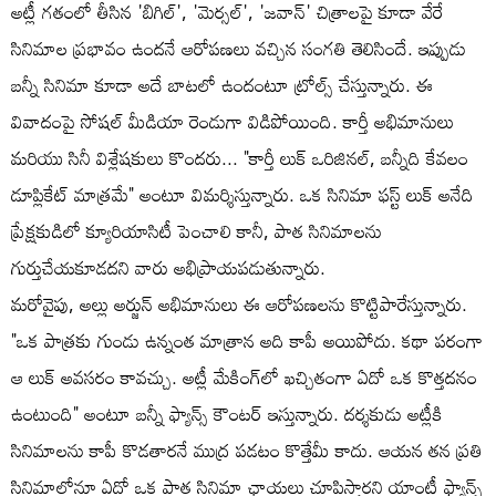
అట్లీ గతంలో తీసిన 'బిగిల్', 'మెర్సల్', 'జవాన్' చిత్రాలపై కూడా వేరే
సినిమాల ప్రభావం ఉందనే ఆరోపణలు వచ్చిన సంగతి తెలిసిందే. ఇప్పుడు
బన్నీ సినిమా కూడా అదే బాటలో ఉందంటూ ట్రోల్స్ చేస్తున్నారు. ఈ
వివాదంపై సోషల్ మీడియా రెండుగా విడిపోయింది. కార్తీ అభిమానులు
మరియు సినీ విశ్లేషకులు కొందరు... "కార్తీ లుక్ ఒరిజినల్, బన్నీది కేవలం
డూప్లికేట్ మాత్రమే" అంటూ విమర్శిస్తున్నారు. ఒక సినిమా ఫస్ట్ లుక్ అనేది
ప్రేక్షకుడిలో క్యూరియాసిటీ పెంచాలి కానీ, పాత సినిమాలను
గుర్తుచేయకూడదని వారు అభిప్రాయపడుతున్నారు.
మరోవైపు, అల్లు అర్జున్ అభిమానులు ఈ ఆరోపణలను కొట్టిపారేస్తున్నారు.
"ఒక పాత్రకు గుండు ఉన్నంత మాత్రాన అది కాపీ అయిపోదు. కథా పరంగా
ఆ లుక్ అవసరం కావచ్చు. అట్లీ మేకింగ్‌లో ఖచ్చితంగా ఏదో ఒక కొత్తదనం
ఉంటుంది" అంటూ బన్నీ ఫ్యాన్స్ కౌంటర్ ఇస్తున్నారు. దర్శకుడు అట్లీకి
సినిమాలను కాపీ కొడతారనే ముద్ర పడటం కొత్తేమీ కాదు. ఆయన తన ప్రతి
సినిమాలోనూ ఏదో ఒక పాత సినిమా ఛాయలు చూపిస్తారని యాంటీ ఫ్యాన్స్