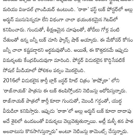
మరియు విజువల్ గ్రాండియర్ ఉంటుంది. 'రాకా' ఫస్ట్ లుక్ పోస్టర్‌లో అల్లు
అర్జున్ మునుపెన్నడూ లేని విధంగా చాలా భయంకరమైన గెటప్‌లో
కనిపించారు. గుండుతో, తీక్షణమైన చూపులతో, తోడేలు గోర్ల వంటి
చేతులతో ఉన్న బన్నీ లుక్ చూసి ఫ్యాన్స్ షాక్ అయ్యారు. ఈ మేకోవర్ కోసం
బన్నీ చాలా కష్టపడ్డారని అర్థమవుతోంది. అయితే, ఈ కొత్తదనమే ఇప్పుడు
విమర్శలకు కేంద్రబిందువుగా మారింది. పోస్టర్ విడుదలైన కొద్దిసేపటికే
సోషల్ మీడియాలో పోలికల పర్వం మొదలైంది.
2016లో విడుదలైన కార్తీ బ్లాక్ బస్టర్ హిట్ చిత్రం 'కాష్మోరా' లోని
‘రాజ్‌నాయక్’ పాత్రను ఈ లుక్ తలపిస్తోందని నెటిజన్లు ఆరోపిస్తున్నారు.
రాజ్‌నాయక్ పాత్రలో కార్తీ కూడా గుండుతో, మొండి గడ్డంతో, యుద్ధ
వీరుడిలా కనిపిస్తారు. ఇప్పుడు 'రాకా'లో అల్లు అర్జున్ లుక్ కూడా దాదాపు
అదే శైలిలో ఉండటంతో విమర్శలు వెల్లువెత్తుతున్నాయి. అట్లీ మళ్ళీ తన పాత
అలవాటును కొనసాగిస్తున్నారు" అంటూ నెటిజన్లు కామెంట్స్ చేస్తున్నారు.