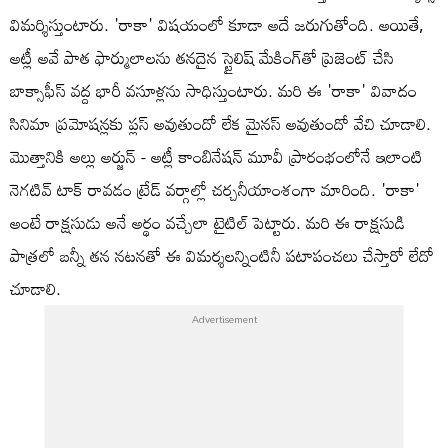
విమర్శిస్తుంటారు. 'రాకా' విషయంలో కూడా అదే జరుగుతోంది. అయితే,
అట్లీ అవే పాత ఫార్ములాలను తనదైన స్టైలిష్ మేకింగ్‌తో ప్రెజెంట్ చేసి
బాక్సాఫీస్ వద్ద భారీ వసూళ్లను సాధిస్తుంటారు. మరి ఈ 'రాకా' వివాదం
సినిమా ప్రమోషన్లకు ప్లస్ అవుతుందో లేక మైనస్ అవుతుందో వేచి చూడాలి.
మొత్తానికి అల్లు అర్జున్ - అట్లీ కాంబినేషన్ మూవీ ప్రారంభంలోనే ఇలాంటి
నెగటివ్ టాక్ రావడం ట్రేడ్ వర్గాల్లో చర్చనీయాంశంగా మారింది. 'రాకా'
అంటే రాక్షసుడు అనే అర్థం వచ్చేలా టైటిల్ పెట్టారు. మరి ఈ రాక్షసుడి
పాత్రలో బన్నీ తన నటనతో ఈ విమర్శలన్నింటినీ పటాపంచలు చేస్తారో లేదో
చూడాలి.