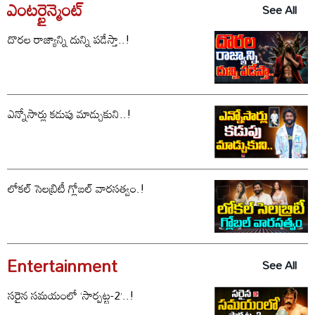
ఎంటర్టైన్మెంట్
See All
దొరల రాజ్యాన్ని దున్ని పడేస్తా..!
ఎన్నోసార్లు కడుపు మాడ్చుకుని..!
లోకల్ సెలబ్రిటీ గ్లోబల్ వారసత్వం.!
Entertainment
See All
సరైన సమయంలో ‘సార్పట్ట-2’..!