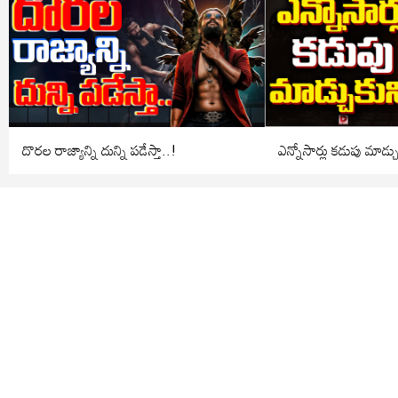
దొరల రాజ్యాన్ని దున్ని పడేస్తా..!
ఎన్నోసార్లు కడుపు మాడ్చ