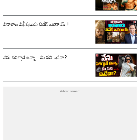
విరాళాల విభీషణుడు వివేక్ ఒబెరాయ్.!
నేను సరిగ్గానే ఉన్నా.. మీ పని ఇదేనా?