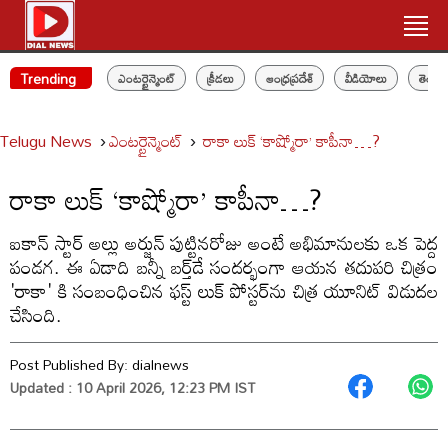
Trending
ఎంటర్టైన్మెంట్
క్రీడలు
ఆంధ్రప్రదేశ్
వీడియోలు
తెలం
Telugu News
ఎంటర్టైన్మెంట్
రాకా లుక్ ‘కాష్మోరా’ కాపీనా…?
రాకా లుక్ ‘కాష్మోరా’ కాపీనా…?
ఐకాన్ స్టార్ అల్లు అర్జున్ పుట్టినరోజు అంటే అభిమానులకు ఒక పెద్ద
పండగ. ఈ ఏడాది బన్నీ బర్త్‌డే సందర్భంగా ఆయన తదుపరి చిత్రం
'రాకా' కి సంబంధించిన ఫస్ట్ లుక్ పోస్టర్‌ను చిత్ర యూనిట్ విడుదల
చేసింది.
Post Published By:
dialnews
Updated : 10 April 2026, 12:23 PM IST