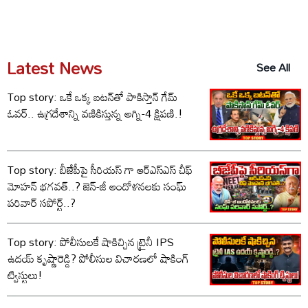
Latest News
See All
Top story: ఒకే ఒక్క బటన్‌తో పాకిస్తాన్ గేమ్
ఓవర్.. ఉగ్రదేశాన్ని వణికిస్తున్న అగ్ని-4 క్షిపణి.!
Top story: బీజేపీపై సీరియస్ గా ఆర్‌ఎస్‌ఎస్ చీఫ్
మోహన్ భగవత్..? జెన్-జీ ఆందోళనలకు సంఘ్
పరివార్ సపోర్ట్..?
Top story: పోలీసులకే షాకిచ్చిన ట్రైనీ IPS
ఉదయ్ కృష్ణారెడ్డి? పోలీసుల విచారణలో షాకింగ్
ట్విస్టులు!