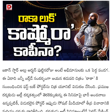
ఐకాన్ స్టార్ అల్లు అర్జున్ పుట్టినరోజు అంటే అభిమానులకు ఒక పెద్ద పండగ.
ఈ ఏడాది బన్నీ బర్త్‌డే సందర్భంగా ఆయన తదుపరి చిత్రం 'రాకా' కి
సంబంధించిన ఫస్ట్ లుక్ పోస్టర్‌ను చిత్ర యూనిట్ విడుదల చేసింది. ప్రముఖ
దర్శకుడు అట్లీ దర్శకత్వంలో తెరకెక్కుతున్న ఈ సినిమాపై భారీ అంచనాలు
ఉన్నప్పటికీ, విడుదలైన పోస్టర్ ఇప్పుడు సోషల్ మీడియాలో తీవ్ర వివాదానికి
మరియు చర్చకు దారితీసింది. దర్శకుడు అట్లీ సినిమాలంటేనే స్టైలిష్ మేకింగ్