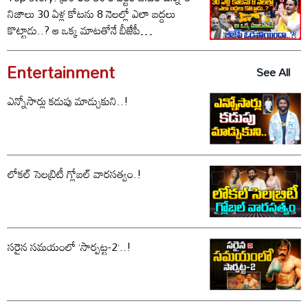
నిజాలు 30 ఏళ్ల కోటను 8 నెలల్లో ఎలా బద్దలు
కొట్టాడు..? ఆ ఒక్క మాటతోనే బీజేపీ
ఓడిపోయిందా..?
Entertainment
See All
ఎన్నోసార్లు కడుపు మాడ్చుకుని..!
లోకల్ సెలబ్రిటీ గ్లోబల్ వారసత్వం.!
సరైన సమయంలో ‘సార్పట్ట-2’..!