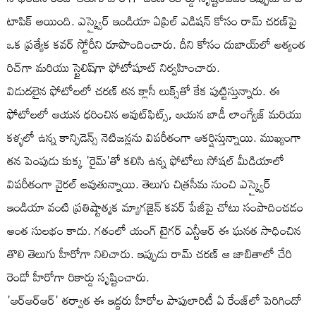
టాపిక్ అయింది. ఎస్క్వైర్ ఇండియా ఏప్రిల్ ఎడిషన్ కోసం రామ్ చరణ్‌పై
ఒక ప్రత్యేక కవర్ స్టోరీని రూపొందించారు. దీని కోసం దుబాయ్‌లో అత్యంత
రిచ్‌గా మరియు స్టైలిష్‌గా ఫోటోషూట్ నిర్వహించారు.
విడుదలైన ఫోటోలలో చరణ్ తన క్లాసీ లుక్స్‌తో కేక పుట్టిస్తున్నారు. ఈ
ఫోటోలలో ఆయన ధరించిన అవుట్‌ఫిట్స్, ఆయన బాడీ లాంగ్వేజ్ మరియు
కళ్ళలో ఉన్న కాన్ఫిడెన్స్ నెటిజన్లను విపరీతంగా ఆకర్షిస్తున్నాయి. ముఖ్యంగా
తన పెంపుడు కుక్క 'రైమ్'తో కలిసి ఉన్న ఫోటోలు సోషల్ మీడియాలో
విపరీతంగా వైరల్ అవుతున్నాయి. తెలుగు చిత్రసీమ నుంచి ఎస్క్వైర్
ఇండియా వంటి ప్రతిష్టాత్మక మ్యాగజైన్ కవర్ పేజీపై చోటు సంపాదించడం
అంత సులభం కాదు. గతంలో యంగ్ టైగర్ ఎన్టీఆర్ ఈ ఘనత సాధించిన
తొలి తెలుగు హీరోగా నిలిచారు. ఇప్పుడు రామ్ చరణ్ ఆ జాబితాలో చేరి
రెండో హీరోగా రికార్డు సృష్టించారు.
'ఆర్ఆర్ఆర్' తర్వాత ఈ ఇద్దరు హీరోల పాపులారిటీ ఏ రేంజ్‌లో పెరిగిందో