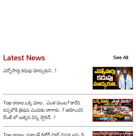
Latest News
See All
ఎన్నోసార్లు కడుపు మాడ్చుకుని..!
Top story:ఒక్క మాట.. ఎంత మంట? కావేరి
రచ్చలోకి త్రిషను ఎందుకు లాగారు..? ఊహించని
రేంజ్ లో బుక్కైన చిన్న స్టాలిన్..!
Top story: ప్రశాంత్ కిశోర్ విక్టరీ వెనుక ఉన్న 5