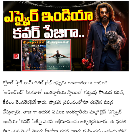
గ్లోబల్ స్టార్ రామ్ చరణ్ క్రేజ్ ఇప్పుడు ఖండాంతరాలు దాటింది.
'ఆర్ఆర్ఆర్' సినిమాతో అంతర్జాతీయ స్థాయిలో గుర్తింపు పొందిన చరణ్,
కేవలం వెండితెరపైనే కాదు, ఫ్యాషన్ ప్రపంచంలోనూ తనదైన ముద్ర
వేస్తున్నారు. తాజాగా ఆయన ప్రముఖ అంతర్జాతీయ మ్యాగజైన్ 'ఎస్క్వైర్
ఇండియా' కవర్ పేజీపై మెరిసి అభిమానులను ఆశ్చర్యపరిచారు. ఈ ఘనత
సాధించిన రెండో తెలుగు హీరోగా చరణ్ రికార్డు సృష్టించడం ఇప్పుడు హాట్