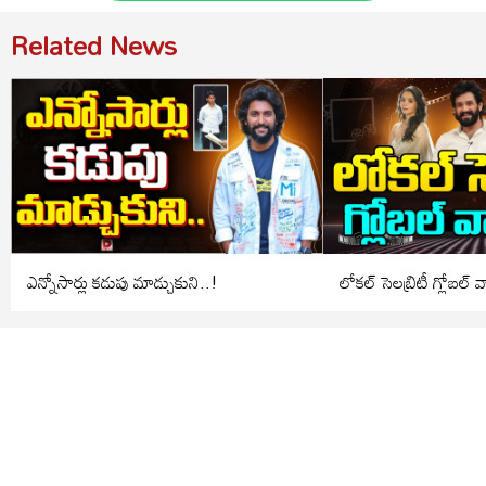
Related News
ఎన్నోసార్లు కడుపు మాడ్చుకుని..!
లోకల్ సెలబ్రిటీ గ్లోబల్