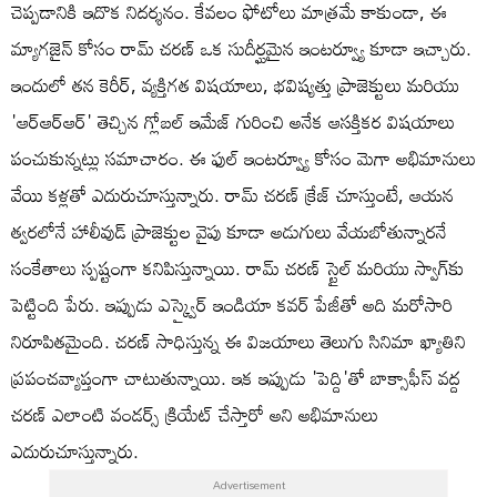
చెప్పడానికి ఇదొక నిదర్శనం. కేవలం ఫోటోలు మాత్రమే కాకుండా, ఈ
మ్యాగజైన్ కోసం రామ్ చరణ్ ఒక సుదీర్ఘమైన ఇంటర్వ్యూ కూడా ఇచ్చారు.
ఇందులో తన కెరీర్, వ్యక్తిగత విషయాలు, భవిష్యత్తు ప్రాజెక్టులు మరియు
'ఆర్ఆర్ఆర్' తెచ్చిన గ్లోబల్ ఇమేజ్ గురించి అనేక ఆసక్తికర విషయాలు
పంచుకున్నట్లు సమాచారం. ఈ ఫుల్ ఇంటర్వ్యూ కోసం మెగా అభిమానులు
వేయి కళ్లతో ఎదురుచూస్తున్నారు. రామ్ చరణ్ క్రేజ్ చూస్తుంటే, ఆయన
త్వరలోనే హాలీవుడ్ ప్రాజెక్టుల వైపు కూడా అడుగులు వేయబోతున్నారనే
సంకేతాలు స్పష్టంగా కనిపిస్తున్నాయి. రామ్ చరణ్ స్టైల్ మరియు స్వాగ్‌కు
పెట్టింది పేరు. ఇప్పుడు ఎస్క్వైర్ ఇండియా కవర్ పేజీతో అది మరోసారి
నిరూపితమైంది. చరణ్ సాధిస్తున్న ఈ విజయాలు తెలుగు సినిమా ఖ్యాతిని
ప్రపంచవ్యాప్తంగా చాటుతున్నాయి. ఇక ఇప్పుడు 'పెద్ది'తో బాక్సాఫీస్ వద్ద
చరణ్ ఎలాంటి వండర్స్ క్రియేట్ చేస్తారో అని అభిమానులు
ఎదురుచూస్తున్నారు.