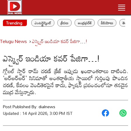
Trending
ఎంటర్టైన్మెంట్
క్రీడలు
ఆంధ్రప్రదేశ్
వీడియోలు
తెలం
Telugu News
ఎస్క్వైర్ ఇండియా కవర్ పేజిగా…!
ఎస్క్వైర్ ఇండియా కవర్ పేజిగా…!
గ్లోబల్ స్టార్ రామ్ చరణ్ క్రేజ్ ఇప్పుడు ఖండాంతరాలు దాటింది.
'ఆర్ఆర్ఆర్' సినిమాతో అంతర్జాతీయ స్థాయిలో గుర్తింపు పొందిన
చరణ్, కేవలం వెండితెరపైనే కాదు, ఫ్యాషన్ ప్రపంచంలోనూ తనదైన
ముద్ర వేస్తున్నారు.
Post Published By:
dialnews
Updated : 14 April 2026, 3:00 PM IST