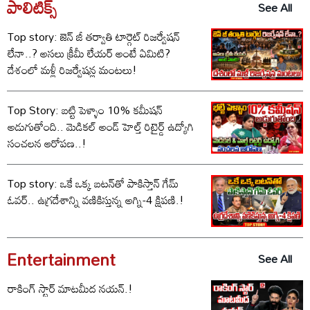
పాలిటిక్స్‌
See All
Top story: జెన్ జీ తర్వాతి టార్గెట్ రిజర్వేషన్
లేనా..? అసలు క్రీమీ లేయర్ అంటే ఏమిటి?
దేశంలో మళ్లీ రిజర్వేషన్ల మంటలు!
Top Story: బట్టి పెళ్ళాం 10% కమీషన్‌
అడుగుతోంది.. మెడికల్ అండ్ హెల్త్ రిటైర్డ్ ఉద్యోగి
సంచలన ఆరోపణ..!
Top story: ఒకే ఒక్క బటన్‌తో పాకిస్తాన్ గేమ్
ఓవర్.. ఉగ్రదేశాన్ని వణికిస్తున్న అగ్ని-4 క్షిపణి.!
Entertainment
See All
రాకింగ్ స్టార్ మాటమీద నయన్.!