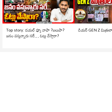
Top story: డయల్ వ్యూ వాపా ?బలుపా?
డియర్ GEN Z మిత్రులా
జనం వస్తున్నారు సరే… ఓట్లు వేస్తారా?