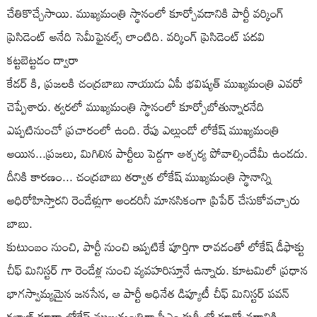
చేతికొచ్చేసాయి. ముఖ్యమంత్రి స్థానంలో కూర్చోవడానికి పార్టీ వర్కింగ్
ప్రెసిడెంట్ అనేది సెమీఫైనల్స్ లాంటిది. వర్కింగ్ ప్రెసిడెంట్ పదవి
కట్టబెట్టడం ద్వారా
కేడర్ కి, ప్రజలకి చంద్రబాబు నాయుడు ఏపీ భవిష్యత్ ముఖ్యమంత్రి ఎవరో
చెప్పేశారు. త్వరలో ముఖ్యమంత్రి స్థానంలో కూర్చోబోతున్నారనేది
ఎప్పటినుంచో ప్రచారంలో ఉంది. రేపు ఎల్లుండో లోకేష్ ముఖ్యమంత్రి
అయిన...ప్రజలు, మిగిలిన పార్టీలు పెద్దగా ఆశ్చర్య పోవాల్సిందేమీ ఉండదు.
దీనికి కారణం... చంద్రబాబు తర్వాత లోకేష్ ముఖ్యమంత్రి స్థానాన్ని
అధిరోహిస్తారని రెండేళ్లుగా అందరినీ మానసికంగా ప్రిపేర్ చేసుకోవచ్చారు
బాబు.
కుటుంబం నుంచి, పార్టీ నుంచి ఇప్పటికే పూర్తిగా రావడంతో లోకేష్ డీఫాక్టు
చీఫ్ మినిస్టర్ గా రెండేళ్ల నుంచి వ్యవహరిస్తూనే ఉన్నారు. కూటమిలో ప్రధాన
భాగస్వామ్యమైన జనసేన, ఆ పార్టీ అధినేత డిప్యూటీ చీఫ్ మినిస్టర్ పవన్
కళ్యాణ్ కూడా లోకేష్ ముఖ్యమంత్రిగా సీఎం కుర్చీలో కూర్చోవడానికి