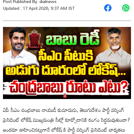
Post Published By:
dialnews
Updated : 17 April 2026, 9:37 AM IST
ఏపీ సీఎం చంద్రబాబు నాయుడీ కుమారుడు, తెలుగుదేశం పార్టీ వర్కింగ్
ప్రెసిడెంట్ లోకేష్ ముఖ్యమంత్రి సీట్లో కూర్చోడానికి రంగం సిద్ధమవుతుందా?
అందరూ ఊహించినట్లుగానే లోకేష్ కి పార్టీ వర్కింగ్ ప్రెసిడెంట్ బాధ్యతలు