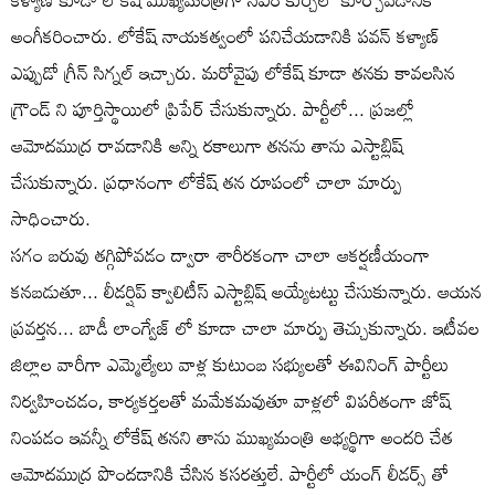
అంగీకరించారు. లోకేష్ నాయకత్వంలో పనిచేయడానికి పవన్ కళ్యాణ్
ఎప్పుడో గ్రీన్ సిగ్నల్ ఇచ్చారు. మరోవైపు లోకేష్ కూడా తనకు కావలసిన
గ్రౌండ్ ని పూర్తిస్థాయిలో ప్రిపేర్ చేసుకున్నారు. పార్టీలో... ప్రజల్లో
ఆమోదముద్ర రావడానికి అన్ని రకాలుగా తనను తాను ఎస్టాబ్లిష్
చేసుకున్నారు. ప్రధానంగా లోకేష్ తన రూపంలో చాలా మార్పు
సాధించారు.
సగం బరువు తగ్గిపోవడం ద్వారా శారీరకంగా చాలా ఆకర్షణీయంగా
కనబడుతూ... లీడర్షిప్ క్వాలిటీస్ ఎస్టాబ్లిష్ అయ్యేటట్టు చేసుకున్నారు. ఆయన
ప్రవర్తన... బాడీ లాంగ్వేజ్ లో కూడా చాలా మార్పు తెచ్చుకున్నారు. ఇటీవల
జిల్లాల వారీగా ఎమ్మెల్యేలు వాళ్ల కుటుంబ సభ్యులతో ఈవినింగ్ పార్టీలు
నిర్వహించడం, కార్యకర్తలతో మమేకమవుతూ వాళ్లలో విపరీతంగా జోష్
నింపడం ఇవన్నీ లోకేష్ తనని తాను ముఖ్యమంత్రి అభ్యర్థిగా అందరి చేత
ఆమోదముద్ర పొందడానికి చేసిన కసరత్తులే. పార్టీలో యంగ్ లీడర్స్ తో