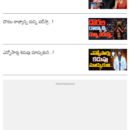
దొరల రాజ్యాన్ని దున్ని పడేస్తా..!
ఎన్నోసార్లు కడుపు మాడ్చుకుని..!