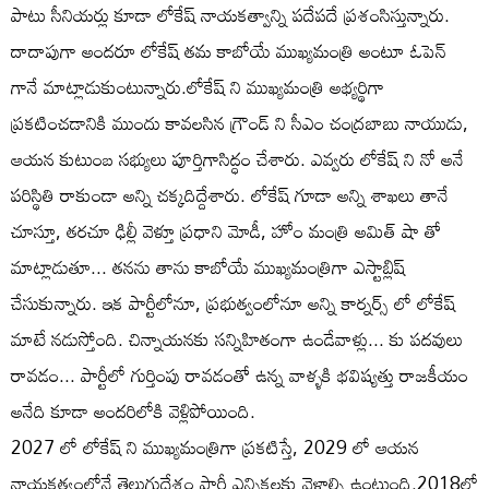
పాటు సీనియర్లు కూడా లోకేష్ నాయకత్వాన్ని పదేపదే ప్రశంసిస్తున్నారు.
దాదాపుగా అందరూ లోకేష్ తమ కాబోయే ముఖ్యమంత్రి అంటూ ఓపెన్
గానే మాట్లాడుకుంటున్నారు.లోకేష్ ని ముఖ్యమంత్రి అభ్యర్థిగా
ప్రకటించడానికి ముందు కావలసిన గ్రౌండ్ ని సీఎం చంద్రబాబు నాయుడు,
ఆయన కుటుంబ సభ్యులు పూర్తిగాసిద్ధం చేశారు. ఎవ్వరు లోకేష్ ని నో అనే
పరిస్థితి రాకుండా అన్ని చక్కదిద్దేశారు. లోకేష్ గూడా అన్ని శాఖలు తానే
చూస్తూ, తరచూ ఢిల్లీ వెళ్తూ ప్రధాని మోడీ, హోం మంత్రి అమిత్ షా తో
మాట్లాడుతూ... తనను తాను కాబోయే ముఖ్యమంత్రిగా ఎస్టాబ్లిష్
చేసుకున్నారు. ఇక పార్టీలోనూ, ప్రభుత్వంలోనూ అన్ని కార్నర్స్ లో లోకేష్
మాటే నడుస్తోంది. చిన్నాయనకు సన్నిహితంగా ఉండేవాళ్లు... కు పదవులు
రావడం... పార్టీలో గుర్తింపు రావడంతో ఉన్న వాళ్ళకి భవిష్యత్తు రాజకీయం
అనేది కూడా అందరిలోకి వెళ్లిపోయింది.
2027 లో లోకేష్ ని ముఖ్యమంత్రిగా ప్రకటిస్తే, 2029 లో ఆయన
నాయకత్వంలోనే తెలుగుదేశం పార్టీ ఎన్నికలకు వెళ్లాల్సి ఉంటుంది.2018లో