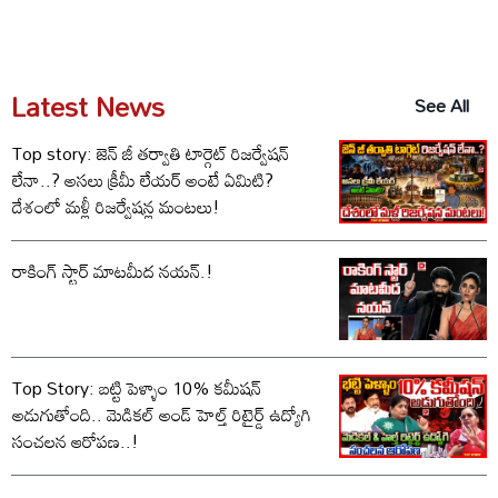
Latest News
See All
Top story: జెన్ జీ తర్వాతి టార్గెట్ రిజర్వేషన్
లేనా..? అసలు క్రీమీ లేయర్ అంటే ఏమిటి?
దేశంలో మళ్లీ రిజర్వేషన్ల మంటలు!
రాకింగ్ స్టార్ మాటమీద నయన్.!
Top Story: బట్టి పెళ్ళాం 10% కమీషన్‌
అడుగుతోంది.. మెడికల్ అండ్ హెల్త్ రిటైర్డ్ ఉద్యోగి
సంచలన ఆరోపణ..!