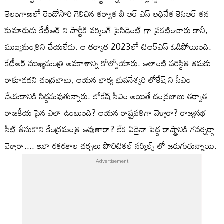
తెలంగాణలో రెండోసారి గెలిచిన తర్వాత బి ఆర్ ఎస్ అధినేత కెసిఆర్ తన
కుమారుడు కేటీఆర్ ని పార్టీకి వర్కింగ్ ప్రెసిడెంట్ గా ప్రకటించారు కానీ,
ముఖ్యమంత్రిని చేయలేదు. ఆ తర్వాత 2023లో టిఆర్ఎస్ ఓడిపోయింది.
కేటీఆర్ ముఖ్యమంత్రి అవకాశాన్ని కోల్పోయారు. అలాంటి పరిస్థితి తమకు
రాకూడదని చంద్రబాబు, ఆయన భార్య భువనేశ్వరి లోకేష్ ని సీఎం
చేయడానికి సిద్ధమవుతున్నారు. లోకేష్ సీఎం అయితే చంద్రబాబు తర్వాత
రాజకీయ పైన ఎలా ఉంటుంది? ఆయన రాష్ట్రపతిగా వెళ్తారా? రాజ్యసభ
సీట్ తీసుకొని కేంద్రమంత్రి అవుతారా? లేక ఏదైనా పెద్ద రాష్ట్రానికి గవర్నర్గా
వెళ్తారా.... ఇలా రకరకాల చర్చలు పొలిటికల్ సర్కిల్స్ లో జరుగుతున్నాయి.