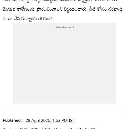
మెడికల్ కాలేజీలను ప్రారంభించాలని నిర్ణయించారు. వీటి కోసం దరఖాస్తు
కూడా చేసుకున్నారని తెలిసింది.
Published :
28 April 2026, 1:52 PM IST