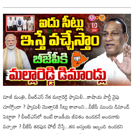
మాజీ మంత్రి, బీఆర్ఎస్‌ నేత మల్లారెడ్డి ఫ్యామిలీ...కాషాయ పార్టీ వైపు
చూస్తోందా ? ఫ్యామిలీ మొత్తానికి సీట్లు కావాలని...బీజేపీ ముందు డిమాండ్‌
పెట్టారా ? బీఆర్ఎస్‌లో ఉంటే రాజకీయ జీవితం ఉండదనే అంచనాకు
వచ్చారా ? బీజేపీ తరపున పోటీ చేస్తే...తన ఆస్తులకు ఇబ్బంది ఉండదని