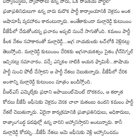
విద్యాసంస్థలు, వ్యాపారాలు ఉన్న వారు, ఒక రాజకీయ పార్టీలో
ప్రజాప్రతినిధులుగా ఉన్న వారు మరొక పార్టీ కార్యాలయానికి వెళ్లడం అంత
ఆషామాషీ వ్యవహారం కాదంటున్నారు. అంతేకాకుండా మల్లారెడ్డి కుటుంబం
బీజేపీలో చేరుతోందన్న ప్రచారం అప్పటి నుంచే సాగుతోంది. కమలం పార్టీ
కీలక నేతల సహకారంతో మల్లారెడ్డి...అగ్ర నాయకులకు టచ్‌లోకి వెళ్లినట్లు
తెలుస్తోంది. మల్లారెడ్డి కుటుంబం చేరికకు అగ్రనాయకత్వం సైతం గ్రీన్‌సిగ్నల్‌
ఇచ్చినట్లు సమాచారం. వచ్చే ఎన్నికల నాటికి ఆయన ఫ్యామిలీ...కాషాయ
పార్టీ నుంచి పోటీ చేస్తారని ఆ పార్టీ నేతలు చెబుతున్నారు. బీజేపీలో చేరిక
అంశాన్ని మల్లారెడ్డి కుటుంబం మాత్రం ఖండిస్తోంది.
బీఆర్ఎస్ ఎమ్మెల్యేకు ప్రధాని అపాయింట్‌మెంట్ దొరకడం, ఆ తర్వాత
కోడలు బీజేపీ ఆఫీసుకు వెళ్లడం వెనక చాలా మతలబు ఉందని కమలం పార్టీ
నేతలే చెబుతున్నారు. ఏదైనా కార్యక్రమానికి ప్రజాప్రతినిధులు, అధికారులు,
రాజ్యాంగబద్ధ పదవుల్లో ఉన్న వారిని ఆహ్వానిస్తారని అంటున్నారు. కానీ
మల్లారెడ్డి కోడల్ని...బీజేపీ నేతలు ఆమె ఆఫీసుకు వెళ్లి ఆహ్వానించడం