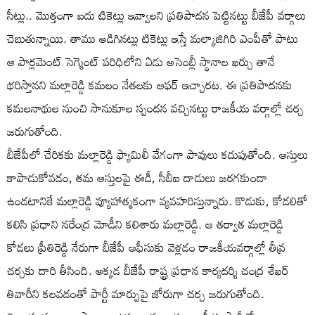
సీట్లు.. మొత్తంగా ఐదు టికెట్లు ఇవ్వాలని ప్రతిపాదన పెట్టినట్టు బీజేపీ వర్గాలు
చెబుతున్నాయి. తాము అడిగినట్లు టికెట్లు ఇస్తే మల్కాజి‌గిరి ఎంపీతో పాటు
ఆ పార్లమెంట్ సెగ్మెంట్ పరిధిలోని ఏడు అసెంబ్లీ స్థానాల ఖర్చు తానే
భరిస్తానని మల్లారెడ్డి కమలం నేతలకు ఆఫర్ ఇచ్చారట. ఈ ప్రతిపాదనకు
కమలనాథుల నుంచి సానుకూల స్పందన వచ్చినట్టు రాజకీయ వర్గాల్లో చర్చ
జరుగుతోంది.
బీజేపీలో చేరికకు మల్లారెడ్డి ఫ్యామిలీ వేగంగా పావులు కదుపుతోంది. ఆస్తులు
కాపాడుకోవడం, తమ ఆస్తులపై ఈడీ, సీబీఐ దాడులు జరగకుండా
ఉండటానికే మల్లారెడ్డి వ్యూహాత్మకంగా వ్యవహరిస్తున్నారు. కొడుకు, కోడలితో
కలిసి ప్రధాని నరేంద్ర మోడీని కలిశారు మల్లారెడ్డి. ఆ తర్వాత మల్లారెడ్డి
కోడలు ప్రీతిరెడ్డి నేరుగా బీజేపీ ఆఫీసుకు వెళ్లడం రాజకీయవర్గాల్లో తీవ్ర
చర్చకు దారి తీసింది. అక్కడ బీజేపీ రాష్ట్ర ప్రధాన కార్యదర్శి చంద్ర శేఖర్
తివారీని కలవడంతో పార్టీ మార్పుపై జోరుగా చర్చ జరుగుతోంది.