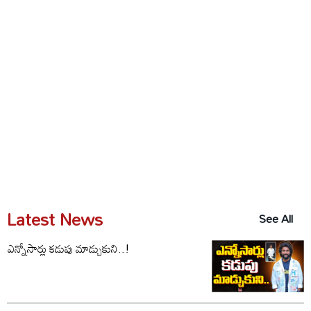
Latest News
See All
ఎన్నోసార్లు కడుపు మాడ్చుకుని..!