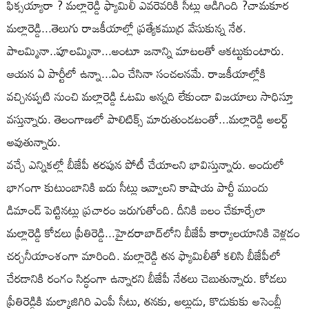
ఫిక్సయ్యారా ? మల్లారెడ్డి ఫ్యామిలీ ఎవరెవరికి సీట్లు ఆడిగింది ?చామకూర
మల్లారెడ్డి...తెలుగు రాజకీయాల్లో ప్రత్యేకముద్ర వేసుకున్న నేత.
పాలమ్మినా..పూలమ్మినా...అంటూ జనాన్ని మాటలతో ఆకట్టుకుంటారు.
ఆయన ఏ పార్టీలో ఉన్నా...ఏం చేసినా సంచలనమే. రాజకీయాల్లోకి
వచ్చినప్పటి నుంచి మల్లారెడ్డి ఓటమి అన్నది లేకుండా విజయాలు సాధిస్తూ
వస్తున్నారు. తెలంగాణలో పాలిటిక్స్‌ మారుతుండటంతో...మల్లారెడ్డి అలర్ట్‌
అవుతున్నారు.
వచ్చే ఎన్నికల్లో బీజేపీ తరపున పోటీ చేయాలని భావిస్తున్నారు. అందులో
భాగంగా కుటుంబానికి ఐదు సీట్లు ఇవ్వాలని కాషాయ పార్టీ ముందు
డిమాండ్‌ పెట్టినట్లు ప్రచారం జరుగుతోంది. దీనికి బలం చేకూర్చేలా
మల్లారెడ్డి కోడలు ప్రీతిరెడ్డి...హైదరాబాద్‌లోని బీజేపీ కార్యాలయానికి వెళ్లడం
చర్చనీయాంశంగా మారింది. మల్లారెడ్డి తన ఫ్యామిలీతో కలిసి బీజేపీలో
చేరడానికి రంగం సిద్ధంగా ఉన్నారని బీజేపీ నేతలు చెబుతున్నారు. కోడలు
ప్రీతిరెడ్డికి మల్కాజిగిరి ఎంపీ సీటు, తనకు, అల్లుడు, కొడుకుకు అసెంబ్లీ