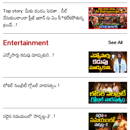
ఓడిపోయిందా..?
Top story: మీకు దండం పెడతా.. డీల్
చేసుకుందాంరా ప్లీజ్ ఇరాన్ ను ఏం పీ*కలేకపోతున్న
ట్రంప్..!
Entertainment
See All
ఎన్నోసార్లు కడుపు మాడ్చుకుని..!
లోకల్ సెలబ్రిటీ గ్లోబల్ వారసత్వం.!
సరైన సమయంలో ‘సార్పట్ట-2’..!