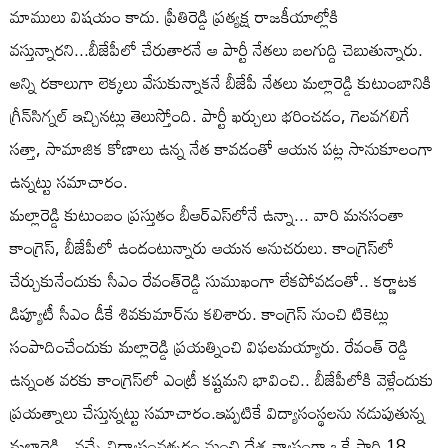
మాములు విషయం కాదు. ప్రీతిరెడ్డి ప్రత్యక్ష రాజకీయాల్లోకి
వస్తున్నారని...బీజేపీలో చేరుతారనే ఆ పార్టీ నేతలు బలగుద్ది చెబుతున్నారు.
అన్ని రకాలుగా లెక్కలు వేసుకున్నాకనే బీజేపీ నేతలు మల్లారెడ్డి కుటుంబానికి
గ్రీన్‌సిగ్నల్ ఇచ్చినట్లు తెలుస్తోంది. పార్టీ ఖర్చులు భరించడం, గెలవగలిగే
సత్తా, సామాజిక కోణాలు ఉన్న నేత కావడంతో ఆయన పట్ల సానుకూలంగా
ఉన్నట్టు సమాచారం.
మల్లారెడ్డి కుటుంబం ప్రస్తుతం బీఆర్ఎస్‌లోనే ఉన్నా... వారి మనసంతా
కాంగ్రెస్, బీజేపీలో ఉందంటున్నారు ఆయన అనుచరులు. కాంగ్రెస్‌లో
చేర్చుకునేందుకు సీఎం రేవంత్‌రెడ్డి సుముఖంగా లేకపోవడంతో.. కర్ణాటక
డిప్యూటీ సీఎం డీకే శివకుమార్‌ను కలిశారు. కాంగ్రెస్‌ నుంచి టికెట్లు
సంపాదించేందుకు మల్లారెడ్డి ప్రయత్నించి విఫలమయ్యారు. రేవంత్ రెడ్డి
ఉన్నంత వరకు కాంగ్రెస్‌లో ఎంట్రీ కష్టమని భావించి.. బీజేపీలోకి వెళ్లేందుకు
ప్రయత్నాలు చేస్తున్నట్టు సమాచారం.ఇప్పటికే విద్యాసంస్థలను నడుపుతున్న
మల్లారెడ్డి.. వచ్చే విద్యాసంవత్సరం నుంచి దేశ వ్యాప్తంగా ఒకే సారి 18