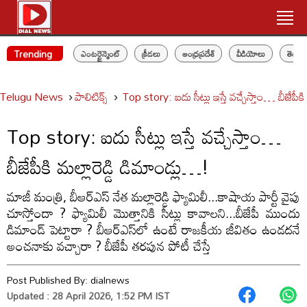
Trending
ఎంటర్టైన్మెంట్
క్రీడలు
ఆంధ్రప్రదేశ్
వీడియోలు
తెలం
Telugu News
పాలిటిక్స్‌
Top story: ఐదు సీట్లు ఇస్తే వచ్చేస్తాం… బీజేపీకి
Top story: ఐదు సీట్లు ఇస్తే వచ్చేస్తాం…
బీజేపీకి మల్లారెడ్డి డిమాండ్లు…!
మాజీ మంత్రి, బీఆర్ఎస్‌ నేత మల్లారెడ్డి ఫ్యామిలీ...కాషాయ పార్టీ వైపు
చూస్తోందా ? ఫ్యామిలీ మొత్తానికి సీట్లు కావాలని...బీజేపీ ముందు
డిమాండ్‌ పెట్టారా ? బీఆర్ఎస్‌లో ఉంటే రాజకీయ జీవితం ఉండదనే
అంచనాకు వచ్చారా ? బీజేపీ తరపున పోటీ చేస్తే
Post Published By:
dialnews
Updated : 28 April 2026, 1:52 PM IST