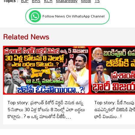
Topics :
BJP
BRS
KCR
Mallareddy
Modi
TS
Follow News On WhatsApp Channel
Related News
Top story: ప్రశాంత్ కిశోర్ విక్టరీ వెనుక ఉన్న
Top story: పీకే గెలు
5 నిజాలు 30 ఏళ్ల కోటను 8 నెలల్లో ఎలా బద్దలు
ఉపఎన్నికలో బిజెపికి షాక్
కొట్టాడు..? ఆ ఒక్క మాటతోనే బీజేపీ
భారీ విజయం..!
ఓడిపోయిందా..?