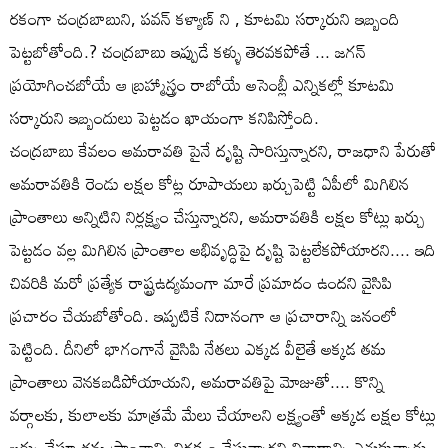
రకంగా చంద్రబాబుని, పవన్ కళ్యాణ్ ని , కూటమి సర్కారుని ఇబ్బంది
పెట్టబోతోంది.? చంద్రబాబు ఇప్పుడే కళ్ళు తెరవకపోతే ... జగన్
ప్రయోగించబోయే ఆ బ్రహ్మాస్త్రం రాబోయే అసెంబ్లీ ఎన్నికల్లో కూటమి
సర్కారుని ఇబ్బందులు పెట్టడం ఖాయంగా కనిపిస్తోంది.
చంద్రబాబు కేవలం అమరావతి పైనే దృష్టి సారిస్తున్నారని, రాజధాని పేరుతో
అమరావతికి రెండు లక్షల కోట్ల రూపాయలు ఖర్చుపెట్టి ఏపీలో మిగిలిన
ప్రాంతాలు అన్నిటిని నిర్లక్ష్యం చేస్తున్నారని, అమరావతికి లక్షల కోట్లు ఖర్చు
పెట్టడం వల్ల మిగిలిన ప్రాంతాల అభివృద్ధిపై దృష్టి పెట్టలేకపోయారని.... ఇది
చివరికి మరో ప్రత్యేక రాష్ట్రఉద్యమంగా మారే ప్రమాదం ఉందని వైసిపి
ప్రచారం చేయబోతోంది. ఇప్పటికే నిదానంగా ఆ ప్రచారాన్ని జనంలో
పెట్టింది. దీనిలో భాగంగానే వైసిపి నేతలు ఎక్కడ వీలైతే అక్కడ తమ
ప్రాంతాలు వెనకబడిపోయాయని, అమరావతిపై మోజుతో.... కొన్ని
వర్గాలకు, కులాలకు మాత్రమే మేలు చేయాలని లక్ష్యంతో అక్కడ లక్షల కోట్లు
ఖర్చు చేస్తూ తమ ప్రాంతాన్ని నిర్లక్ష్యం చేస్తున్నారని నినాదాన్ని ఎత్తుకున్నారు.