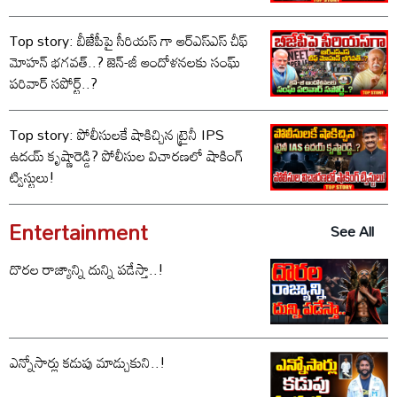
Top story: బీజేపీపై సీరియస్ గా ఆర్‌ఎస్‌ఎస్ చీఫ్
మోహన్ భగవత్..? జెన్-జీ ఆందోళనలకు సంఘ్
పరివార్ సపోర్ట్..?
Top story: పోలీసులకే షాకిచ్చిన ట్రైనీ IPS
ఉదయ్ కృష్ణారెడ్డి? పోలీసుల విచారణలో షాకింగ్
ట్విస్టులు!
Entertainment
See All
దొరల రాజ్యాన్ని దున్ని పడేస్తా..!
ఎన్నోసార్లు కడుపు మాడ్చుకుని..!