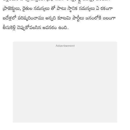
ప్రాజెక్టులు, రైతుల సమస్యలు తో పాటు స్థానిక సమస్యలు ఏ రకంగా
ఐదేళ్లలో పరిష్కరించాము అన్నది కూటమి పార్టీలు జనంలోకి బలంగా
తీసుకెళ్లి చెప్పుకోవలసిన అవసరం ఉంది.