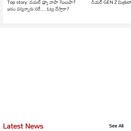
Top story: డయల్ వ్యూ వాపా ?బలుపా?
డియర్ GEN Z మిత్రులా
జనం వస్తున్నారు సరే… ఓట్లు వేస్తారా?
Latest News
See All