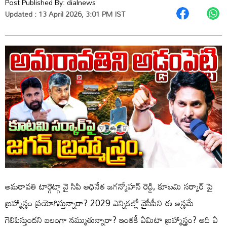
Post Published By:
dialnews
Updated : 13 April 2026, 3:01 PM IST
అమరావతి టార్గెట్గా వై సిపి అధినేత జగన్మోహన్ రెడ్డి, కూటమి సర్కార్ పై
బ్రహ్మాస్త్రం ప్రయోగిస్తున్నారా? 2029 ఎన్నికల్లో వైసీపీని ఈ అస్త్రమే
గెలిపిస్తుందని బలంగా నమ్ముతున్నారా? ఇంతకీ ఏమిటా బ్రహ్మాస్త్రం? అది ఏ