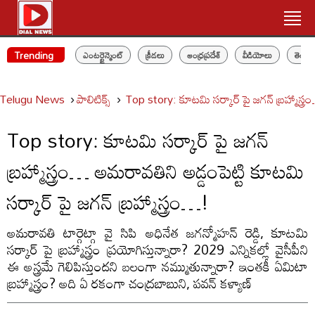
Trending
ఎంటర్టైన్మెంట్
క్రీడలు
ఆంధ్రప్రదేశ్
వీడియోలు
తెలం
Telugu News
పాలిటిక్స్‌
Top story: కూటమి సర్కార్ పై జగన్ బ్రహ్మాస్త్ర
Top story: కూటమి సర్కార్ పై జగన్
బ్రహ్మాస్త్రం… అమరావతిని అడ్డంపెట్టి కూటమి
సర్కార్ పై జగన్ బ్రహ్మాస్త్రం…!
అమరావతి టార్గెట్గా వై సిపి అధినేత జగన్మోహన్ రెడ్డి, కూటమి
సర్కార్ పై బ్రహ్మాస్త్రం ప్రయోగిస్తున్నారా? 2029 ఎన్నికల్లో వైసీపీని
ఈ అస్త్రమే గెలిపిస్తుందని బలంగా నమ్ముతున్నారా? ఇంతకీ ఏమిటా
బ్రహ్మాస్త్రం? అది ఏ రకంగా చంద్రబాబుని, పవన్ కళ్యాణ్