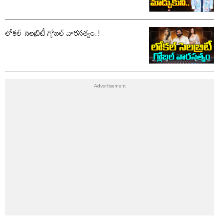
లోకల్ సెలబ్రిటీ గ్లోబల్ వారసత్వం.!