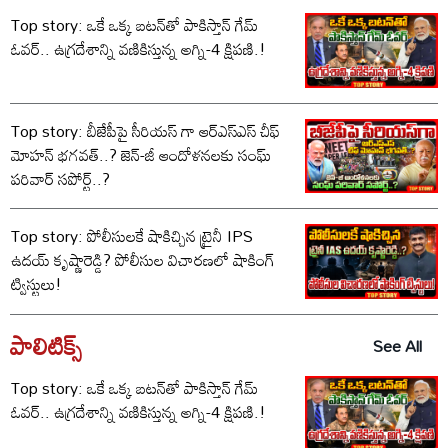
Top story: ఒకే ఒక్క బటన్‌తో పాకిస్తాన్ గేమ్
ఓవర్.. ఉగ్రదేశాన్ని వణికిస్తున్న అగ్ని-4 క్షిపణి.!
Top story: బీజేపీపై సీరియస్ గా ఆర్‌ఎస్‌ఎస్ చీఫ్
మోహన్ భగవత్..? జెన్-జీ ఆందోళనలకు సంఘ్
పరివార్ సపోర్ట్..?
Top story: పోలీసులకే షాకిచ్చిన ట్రైనీ IPS
ఉదయ్ కృష్ణారెడ్డి? పోలీసుల విచారణలో షాకింగ్
ట్విస్టులు!
పాలిటిక్స్‌
See All
Top story: ఒకే ఒక్క బటన్‌తో పాకిస్తాన్ గేమ్
ఓవర్.. ఉగ్రదేశాన్ని వణికిస్తున్న అగ్ని-4 క్షిపణి.!