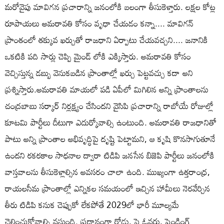
మరోవైపు మావిగన ప్రచారాన్ని జనంలోకి బలంగా తీసుకెళ్తారు. లక్షల కోట్ల
రూపాయలు అమరావతి కోసం వృధా చేయడం కన్నా.... మావిగన్
ప్రాంతంలో తక్కువ ఖర్చుతో రాజధాని ఏర్పాటు చేయవచ్చని.... జనానికి
ఒకటికి పది సార్లు చెప్పి మైండ్ లోకి ఎక్కిస్తారు. అమరావతి కోసం
వెచ్చిస్తున్న డబ్బు వెనుకబడిన ప్రాంతాల్లో ఖర్చు పెట్టవచ్చు కదా అని
ప్రశ్నిస్తారు.అమరావతి మాయలో పడి ఏపీలో మిగిలిన అన్ని ప్రాంతాలను
చంద్రబాబు సర్కార్ నిర్లక్ష్యం చేసిందని వైసిపి ప్రచారాన్ని రాబోయే రోజుల్లో
కూటమి పార్టీలు దీటుగా ఎదుర్కోవాల్సి ఉంటుంది. అమరావతి రాజధానితో
పాటు అన్ని ప్రాంతాల అభివృద్ధిపై దృష్టి పెట్టామని, ఆ కృషి కొనసాగుతూనే
ఉందని రకరకాల సాధనాల ద్వారా టిడిపి జనసేన బిజెపి పార్టీలు జనంలోకి
వాస్తవాలను తీసుకెళ్లాల్సిన అవసరం చాలా ఉంది. ముఖ్యంగా ఉత్తరాంధ్ర,
రాయలసీమ ప్రాంతాల్లో ఎన్నికల సమయంలో ఇచ్చిన హామీలు నెరవేర్చిన
తీరు టిడిపి కనుక చెప్పుకో లేకపోతే 2029లో భారీ మూల్యమే
చెల్లించుకోవాల్సి వస్తుంది. ప్రధానంగా రోడ్లు, ఫ్లై ఓవర్లు, పెండింగ్