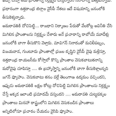
ప్రధానంగా ఉత్తరాంధ్ర జిల్లాల వైసీపీ నేతలు ఇదే విషయాన్ని జనంలోకి
తీసుకెళ్తున్నారు.
అమరావతికి దోచిపెట్టి... రాజధాని నిర్మాణం పేరుతో వేలకోట్ల అవినీతి చేసి
మిగిలిన ప్రాంతాలను నిర్లక్ష్యం చేశారు అనే ప్రచారాన్ని రాబోయే మూడేళ్లు
జనంలోకి బాగా తీసుకొని వెళ్తారు. మావిగన్ నినాదంతో మచిలీపట్నం,
విజయవాడ, గుంటూరు ప్రాంతాల్లో ప్రజల దృష్టిని వైసీపీ వైపు మళ్లిస్తూ,
ఉత్తరాంధ్ర రాయలసీమ కోస్తాలో కొన్ని ప్రాంతాల వెనుకబాటుతనాన్ని
మరోవైపు చూపిస్తూ .... ఈ బ్రహ్మాస్త్రాన్ని జనంలోకి బాగా తీసుకెళ్లాలన్నది
జగన్ వ్యూహం. వెనుకబాటు తనం వల్లే తెలంగాణ ఉద్యమం వచ్చిందని,
ఇప్పుడు అమరావతికి లక్షల కోట్లు దోచిపెట్టి మిగిలిన ప్రాంతాలను నిర్లక్ష్యం
చేస్తే అక్కడ ఇలాంటి ప్రమాదమే వస్తుందని .... అమరావతి చుట్టుపక్కల
ప్రాంతాలు మినహా రాష్ట్రంలోని మిగిలిన వెనుకబడిన ప్రాంతాలు
అన్నిటిలోనూ ప్రచారం చేయడం వైసిపి వ్యూహం.