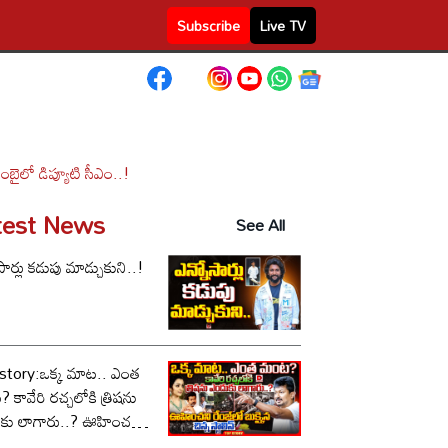
Subscribe
Live TV
ంబైలో డిప్యూటి సీఎం..!
test News
See All
సార్లు కడుపు మాడ్చుకుని..!
story:ఒక్క మాట.. ఎంత
కావేరి రచ్చలోకి త్రిషను
కు లాగారు..? ఊహించని
లో బుక్కైన చిన్న స్టాలిన్..!