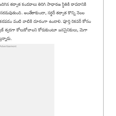
 జరిగిన తర్వాత కండరాలు తిరిగి సాధారణ స్థితికి రావడానికి
సరమవుతుంది. అంతేకాకుండా, సర్జరీ తర్వాత కొన్ని నెలల
ా కదపడం వంటి వాటికి దూరంగా ఉండాలి. పూర్తి రికవరీ కోసం
యాణ్ త్వరగా కోలుకోవాలని కోరుకుంటూ జనసైనికులు, మెగా
ున్నారు.