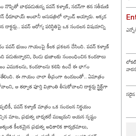
ట్రంప
ం నొప్పితో బాధపడుతున్న పవన్ కళ్యాణ్, సడన్‌గా తన సతీమణి
En
బెన్ ధీరూభాయ్ అంబానీ ఆసుపత్రిలో ల్యాండ్ అయ్యారు. అక్కడ
 డాక్టర్లు.. పవన్ ఆరోగ్య పరిస్థితిపై ఒక సంచలన విషయాన్ని
ఎన్నో
ందం పవన్ భుజం గాయంపై కీలక ప్రకటన చేసింది. పవన్ కళ్యాణ్
్బంది పడుతున్నారని, రెండు భుజాలకు సంబంధించిన కండరాలు
లోకల్ 
రు. భుజం ఎముకలను, కండరాలను కలిపి ఉంచే ఈ భాగం
వారస
ందని తేలింది. ఈ గాయం చాలా తీవ్రంగా ఉండటంతో.. ఏమాత్రం
, ఆ తర్వాత పూర్తి విశ్రాంతి తీసుకోవాలని డాక్టర్లు స్ట్రిక్ట్‌గా
సరైన
ంచినప్పటికీ, పవన్ కళ్యాణ్ మాత్రం ఒక సంచలన నిర్ణయం
్చిన మాట, ప్రభుత్వ బాధ్యతలే ముఖ్యమని ఆయన స్పష్టం
్యంత కీలకమైన ప్రభుత్వ అధికారిక కార్యక్రమాలు,