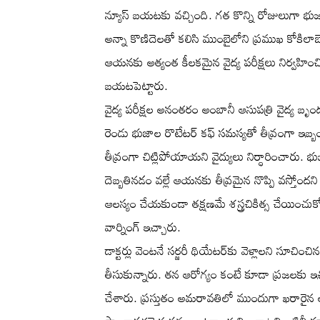
న్యూస్ బయటకు వచ్చింది. గత కొన్ని రోజులుగా భుజ
అన్నా కొణిదెలతో కలిసి ముంబైలోని ప్రముఖ కోకిలా
ఆయనకు అత్యంత కీలకమైన వైద్య పరీక్షలు నిర్వహించిన
బయటపెట్టారు.
వైద్య పరీక్షల అనంతరం అంబానీ ఆసుపత్రి వైద్య బృ
రెండు భుజాల రొటేటర్ కఫ్ సమస్యతో తీవ్రంగా ఇబ
తీవ్రంగా చిట్లిపోయాయని వైద్యులు నిర్ధారించా
దెబ్బతినడం వల్లే ఆయనకు తీవ్రమైన నొప్పి వస్తో
ఆలస్యం చేయకుండా తక్షణమే శస్త్రచికిత్స చేయించుకోవాలని
వార్నింగ్ ఇచ్చారు.
డాక్టర్లు వెంటనే సర్జరీ థియేటర్‌కు వెళ్లాలని సూచి
తీసుకున్నారు. తన ఆరోగ్యం కంటే కూడా ప్రజలకు ఇచ
చేశారు. ప్రస్తుతం అమరావతిలో ముందుగా ఖరారైన అత