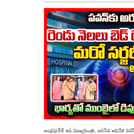
ఆంధ్రప్రదేశ్ ఉప ముఖ్యమంత్రి, జనసేన అధినేత పవ