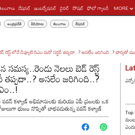
తెలంగాణ
నేషనల్
ఇంటర్నేషనల్
వైరల్
సోషల్
ఫోటో గ్యాలరీ
MORE
ఆంధ్రప్రదేశ్
వీడియోలు
తెలంగాణ
నేషనల్
రెస్ట్ లోనే డిప్యూటి సిఎం మరో సర్జరీ తప్పదా..? అసలేం జరిగింది..? భార్యతో ము
సమస్య..రెండు నెలలు బెడ్ రెస్ట్
La
రీ తప్పదా..? అసలేం జరిగింది..?
ఎన్నో
ీఎం..!
ేత పవన్ కళ్యాణ్ అభిమానులకు మరియు ఏపీ ప్రజలకు ఒక
రోజులుగా భుజం నొప్పితో బాధపడుతున్న పవన్ కళ్యాణ్
Top 
మంట? 
ఎందు
రేంజ్ 