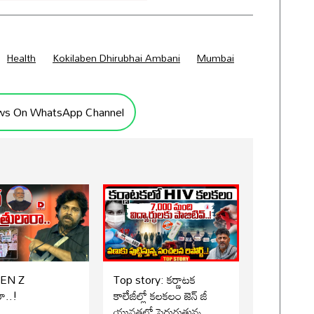
Health
Kokilaben Dhirubhai Ambani
Mumbai
ws On WhatsApp Channel
GEN Z
Top story: కర్ణాటక
రా..!
కాలేజీల్లో కలకలం జెన్ జీ
యువతలో పెరుగుతున్న