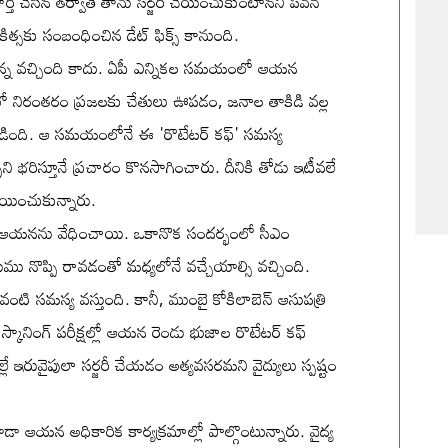
తి చేసిన తర్వాతే తాను సర్జరీ చేయించుకుంటానని పవన్
్రచికిత్సకు సంబంధించిన డేట్ ఫిక్స్ కానుంది.
న మొన్న వచ్చింది కాదు. ఏపీ ఎన్నికల సమయంలో ఆయన
లలో నిరంతరం ప్రజలకు చేతులు ఊపడం, జనాల తాకిడి వల్ల
పడింది. ఆ సమయంలోనే ఈ 'రొటేటర్ కఫ్' సమస్య
ి భరిస్తూనే ప్రచారం కొనసాగించారు. దీనికి తోడు ఇటీవలే
యించుకున్నారు.
 కూడా ఆయనను వేధించాయి. ఒకానొక సందర్భంలో సీఎం
ము నొప్పి రావడంతో మధ్యలోనే వచ్చేయాల్సి వచ్చింది.
ి సమస్య వస్తుంది. కానీ, ముంబై కోకిలాబెన్ ఆసుపత్రి
 స్కానింగ్ పరీక్షల్లో ఆయన రెండు భుజాల రొటేటర్ కఫ్
్లే ఇరువైపులా సర్జరీ చేయడం అత్యవసరమని వైద్యులు స్పష్టం
ా ఆయన అధికారిక కార్యక్రమాల్లో పాల్గొంటున్నారు. వైద్య