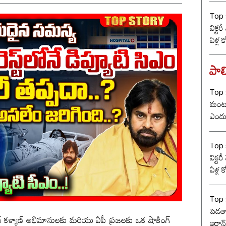
Top s
విక్టర
ఏళ్ల 
కొట్ట
బీజే
పాలి
Top 
మంట? 
ఎందు
రేంజ్ 
Top s
విక్టర
ఏళ్ల 
కొట్ట
బీజే
Top 
పెడతా
న్ కళ్యాణ్ అభిమానులకు మరియు ఏపీ ప్రజలకు ఒక షాకింగ్
ఇరాన్