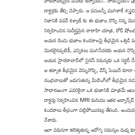
పాలనాపరమైన పనులు ఉన్నాయని.. వాటన్నింటినీ పూర్
డాక్టర్లకు తేల్చి చెప్పారు. ఆ పనులన్నీ ముగిశాకే శస్త
నిజానికి పవన్ కళ్యాణ్ కు ఈ భుజాల నొప్పి నిన్
నిర్వహించిన సుదీర్ఘమైన వారాహి యాత్ర, రోడ్ షో
ఆయన రెండు భుజాల కండరాలపై తీవ్రమైన ఒత్తిడి 
మొదలైనప్పటికీ, ఎన్నికలు ముగిసేవరకు ఆయన నొప్పిన
ఆయన హైదరాబాద్‌లో సైనస్ సమస్యకు ఒక సర్జరీ చే
ఆ తర్వాత తీవ్రమైన వెన్నునొప్పి, డిస్క్ పెయిన్
చంద్రబాబుతో జరుగుతున్న మీటింగ్‌లో తీవ్రమైన నడు
సాధారణంగా ఎవరికైనా ఒక భుజానికి మాత్రమే ఇటువంట
డాక్టర్లు నిర్వహించిన MRI మరియు ఇతర అడ్వాన్స్‌డ్
కండరాలు తీవ్రంగా చిట్లిపోయినట్లు తేలింది. అందువల
చేశారు.
ఇలా వరుసగా తలెత్తుతున్న ఆరోగ్య సమస్యల మధ్య కూడ