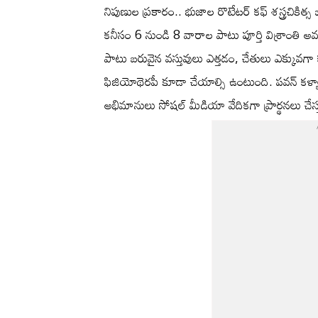
నిపుణుల ప్రకారం.. భుజాల రొటేటర్ కఫ్ శస్త్రచికిత్స
కనీసం 6 నుండి 8 వారాల పాటు పూర్తి విశ్రాంతి అవ
పాటు బరువైన వస్తువులు ఎత్తడం, చేతులు ఎక్కువగ
ఫిజియోథెరపీ కూడా చేయాల్సి ఉంటుంది. పవన్ కళ్
అభిమానులు సోషల్ మీడియా వేదికగా ప్రార్థనలు చేస్త