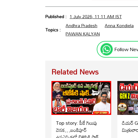
Published :
1 July 2026, 11:11 AM IST
Andhra Pradesh
Anna Kondiela
Topics :
PAWAN KALYAN
Follow Ne
Related News
Top story: పీకే గెలుపు
డియర్ 
వెనక…బంకిపూర్
మిత్రులా
ఉపఎన్నికలో బిజెపికి షాక్..