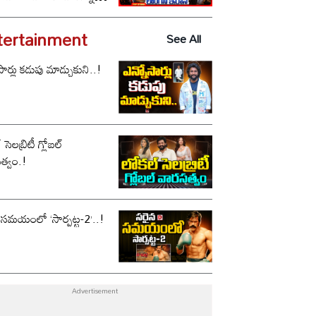
్..!
tertainment
See All
సార్లు కడుపు మాడ్చుకుని..!
సెలబ్రిటీ గ్లోబల్
త్వం.!
 సమయంలో ‘సార్పట్ట-2’..!