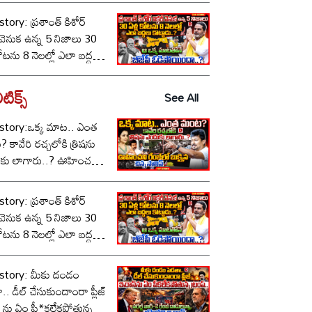
tory: ప్రశాంత్ కిశోర్
ీ వెనుక ఉన్న 5 నిజాలు 30
కోటను 8 నెలల్లో ఎలా బద్దలు
ాడు..? ఆ ఒక్క మాటతోనే
పీ ఓడిపోయిందా..?
టిక్స్‌
See All
story:ఒక్క మాట.. ఎంత
కావేరి రచ్చలోకి త్రిషను
కు లాగారు..? ఊహించని
లో బుక్కైన చిన్న స్టాలిన్..!
tory: ప్రశాంత్ కిశోర్
ీ వెనుక ఉన్న 5 నిజాలు 30
కోటను 8 నెలల్లో ఎలా బద్దలు
ాడు..? ఆ ఒక్క మాటతోనే
పీ ఓడిపోయిందా..?
story: మీకు దండం
.. డీల్ చేసుకుందాంరా ప్లీజ్
 ను ఏం పీ*కలేకపోతున్న