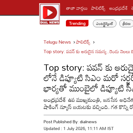
తాజా వార్తలు
పాలిటిక్స్‌
ఆంధ్రప్రదేశ్
Trending
ఎంటర్టైన్మెంట్
క్రీడలు
Telugu News
పాలిటిక్స్‌
Top story: పవన్ కు అరుదైన సమస్య..రెండు నెలలు బెడ్ 
Top story: పవన్ కు అరుదైన 
లోనే డిప్యూటి సిఎం మరో సర్జ
భార్యతో ముంబైలో డిప్యూటి స
ఆంధ్రప్రదేశ్ ఉప ముఖ్యమంత్రి, జనసేన అధిన
షాకింగ్ న్యూస్ బయటకు వచ్చింది. గత కొన్ని 
Post Published By:
dialnews
Updated : 1 July 2026, 11:11 AM IST