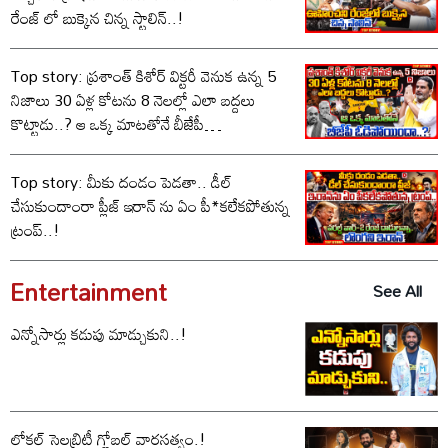
రేంజ్ లో బుక్కైన చిన్న స్టాలిన్..!
Top story: ప్రశాంత్ కిశోర్ విక్టరీ వెనుక ఉన్న 5
నిజాలు 30 ఏళ్ల కోటను 8 నెలల్లో ఎలా బద్దలు
కొట్టాడు..? ఆ ఒక్క మాటతోనే బీజేపీ
ఓడిపోయిందా..?
Top story: మీకు దండం పెడతా.. డీల్
చేసుకుందాంరా ప్లీజ్ ఇరాన్ ను ఏం పీ*కలేకపోతున్న
ట్రంప్..!
Entertainment
See All
ఎన్నోసార్లు కడుపు మాడ్చుకుని..!
లోకల్ సెలబ్రిటీ గ్లోబల్ వారసత్వం.!