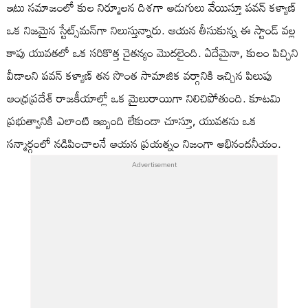
ఇటు సమాజంలో కుల నిర్మూలన దిశగా అడుగులు వేయిస్తూ పవన్ కళ్యాణ్
ఒక నిజమైన స్టేట్స్‌మన్‌గా నిలుస్తున్నారు. ఆయన తీసుకున్న ఈ స్టాండ్ వల్ల
కాపు యువతలో ఒక సరికొత్త చైతన్యం మొదలైంది. ఏదేమైనా, కులం పిచ్చిని
వీడాలని పవన్ కళ్యాణ్ తన సొంత సామాజిక వర్గానికి ఇచ్చిన పిలుపు
ఆంధ్రప్రదేశ్ రాజకీయాల్లో ఒక మైలురాయిగా నిలిచిపోతుంది. కూటమి
ప్రభుత్వానికి ఎలాంటి ఇబ్బంది లేకుండా చూస్తూ, యువతను ఒక
సన్మార్గంలో నడిపించాలనే ఆయన ప్రయత్నం నిజంగా అభినందనీయం.