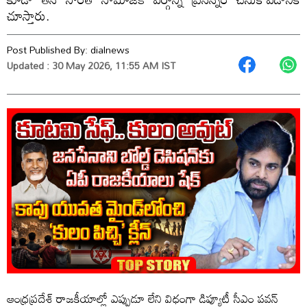
చూస్తారు.
Post Published By:
dialnews
Updated : 30 May 2026, 11:55 AM IST
ఆంధ్రప్రదేశ్ రాజకీయాల్లో ఎప్పుడూ లేని విధంగా డిప్యూటీ సీఎం పవన్