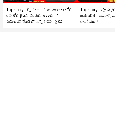
Top story:ఒక్క మాట.. ఎంత మంట? కావేరి
Top story: ఇప్పుడు త్
రచ్చలోకి త్రిషను ఎందుకు లాగారు..?
జయలలిత.. ఆడవాళ్ళ చ
ఊహించని రేంజ్ లో బుక్కైన చిన్న స్టాలిన్..!
రాజకీయం.!