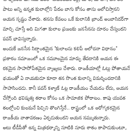
పాటు అన్ని ఉన్నత కులాల్లోని పేదల బాగు కోసం తాను ఆలోచిస్తానని
ఆయన స్పష్టం చేశారు. తనను కేవలం ఒకే కులానికి బ్రాండ్ అంబాసిడర్‌గా
మార్చి చూస్తే అది మిగతా కులాల ప్రజలకు జనసేనను దూరం చేస్తుందని
పవన్ భావిస్తున్నారు.
అందుకే జనసేన సిద్ధాంతమైన "కులాలను కలిపే ఆలోచనా విధానం"
ప్రకారం సమాజంలో ఒక సమూలమైన మార్పు తేవడానికి ఆయన ఈ
రకమైన సాహసోపేతమైన వ్యాఖ్యలు చేశారు. రాజకీయాల్లో ఓట్లు పోతాయనే
భయంతో ఏ నాయకుడూ కూడా తన సొంత కులాన్ని విమర్శించడానికి
సాహసించడు. కానీ పవన్ కళ్యాణ్ ఓట్ల రాజకీయం చేయడం లేదు, ఆయన
చేస్తోంది భవిష్యత్తు తరాల కోసం ఒక సామాజిక పోరాటం. కాపు యువత
తలల్లోంచి కులమనే పిచ్చిని తొలగిస్తేనే.. రాష్ట్రంలో ఒక ఆరోగ్యకరమైన
రాజకీయ వాతావరణం ఏర్పడుతుందని ఆయన నమ్ముతున్నారు.
అటు టీడీపీతో ఉన్న మిత్రధర్మాన్ని నూటికి నూరు శాతం కాపాడుకుంటూ,