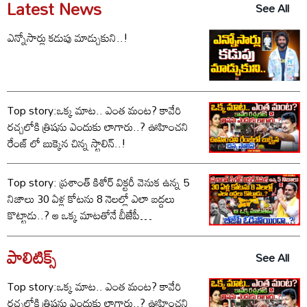
Latest News
See All
ఎన్నోసార్లు కడుపు మాడ్చుకుని..!
Top story:ఒక్క మాట.. ఎంత మంట? కావేరి
రచ్చలోకి త్రిషను ఎందుకు లాగారు..? ఊహించని
రేంజ్ లో బుక్కైన చిన్న స్టాలిన్..!
Top story: ప్రశాంత్ కిశోర్ విక్టరీ వెనుక ఉన్న 5
నిజాలు 30 ఏళ్ల కోటను 8 నెలల్లో ఎలా బద్దలు
కొట్టాడు..? ఆ ఒక్క మాటతోనే బీజేపీ
ఓడిపోయిందా..?
పాలిటిక్స్‌
See All
Top story:ఒక్క మాట.. ఎంత మంట? కావేరి
రచ్చలోకి త్రిషను ఎందుకు లాగారు..? ఊహించని