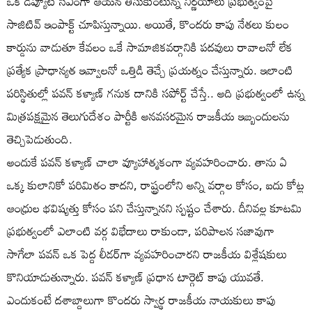
ఒక డిప్యూటీ సీఎంగా ఆయన తీసుకుంటున్న నిర్ణయాలు ప్రభుత్వంపై
సాజిటివ్ ఇంపాక్ట్ చూపిస్తున్నాయి. అయితే, కొందరు కాపు నేతలు కులం
కార్డును వాడుతూ కేవలం ఒకే సామాజికవర్గానికి పదవులు రావాలనో లేక
ప్రత్యేక ప్రాధాన్యత ఇవ్వాలనో ఒత్తిడి తెచ్చే ప్రయత్నం చేస్తున్నారు. ఇలాంటి
పరిస్థితుల్లో పవన్ కళ్యాణ్ గనుక దానికి సపోర్ట్ చేస్తే.. అది ప్రభుత్వంలో ఉన్న
మిత్రపక్షమైన తెలుగుదేశం పార్టీకి అనవసరమైన రాజకీయ ఇబ్బందులను
తెచ్చిపెడుతుంది.
అందుకే పవన్ కళ్యాణ్ చాలా వ్యూహాత్మకంగా వ్యవహరించారు. తాను ఏ
ఒక్క కులానికో పరిమితం కాదని, రాష్ట్రంలోని అన్ని వర్గాల కోసం, ఐదు కోట్ల
ఆంధ్రుల భవిష్యత్తు కోసం పని చేస్తున్నానని స్పష్టం చేశారు. దీనివల్ల కూటమి
ప్రభుత్వంలో ఎలాంటి వర్గ విభేదాలు రాకుండా, పరిపాలన సజావుగా
సాగేలా పవన్ ఒక పెద్ద లీడర్‌గా వ్యవహరించారని రాజకీయ విశ్లేషకులు
కొనియాడుతున్నారు. పవన్ కళ్యాణ్ ప్రధాన టార్గెట్ కాపు యువతే.
ఎందుకంటే దశాబ్దాలుగా కొందరు స్వార్థ రాజకీయ నాయకులు కాపు