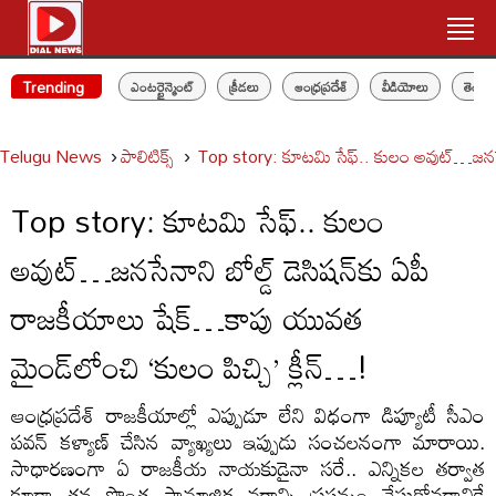
Trending
ఎంటర్టైన్మెంట్
క్రీడలు
ఆంధ్రప్రదేశ్
వీడియోలు
తెలం
Telugu News
పాలిటిక్స్‌
Top story: కూటమి సేఫ్.. కులం అవుట్…జనసేనాన
Top story: కూటమి సేఫ్.. కులం
అవుట్…జనసేనాని బోల్డ్ డెసిషన్‌కు ఏపీ
రాజకీయాలు షేక్…కాపు యువత
మైండ్‌లోంచి ‘కులం పిచ్చి’ క్లీన్…!
ఆంధ్రప్రదేశ్ రాజకీయాల్లో ఎప్పుడూ లేని విధంగా డిప్యూటీ సీఎం
పవన్ కళ్యాణ్ చేసిన వ్యాఖ్యలు ఇప్పుడు సంచలనంగా మారాయి.
సాధారణంగా ఏ రాజకీయ నాయకుడైనా సరే.. ఎన్నికల తర్వాత
కూడా తన సొంత సామాజిక వర్గాన్ని ప్రసన్నం చేసుకోవడానికే