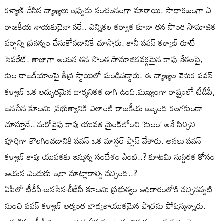
కళ్యాణ్ చేసిన వ్యాఖ్యలు ఇప్పుడు సంచలనంగా మారాయి. సాధారణంగా ఏ
రాజకీయ నాయకుడైనా సరే.. ఎన్నికల తర్వాత కూడా తన సొంత సామాజిక
వర్గాన్ని ప్రసన్నం చేసుకోవడానికే చూస్తారు. కానీ పవన్ కళ్యాణ్ రూటే
సెపరేట్. తాజాగా ఆయన తన సొంత సామాజికవర్గమైన కాపు నేతలపై,
కుల రాజకీయాలపై తీవ్ర స్థాయిలో మండిపడ్డారు. ఈ వ్యాఖ్యల వెనుక పవన్
కళ్యాణ్ ఒక అద్భుతమైన దార్శనికత దాగి ఉంది.ముఖ్యంగా రాష్ట్రంలో టీడీపీ,
జనసేన కూటమి ప్రభుత్వానికి ఎలాంటి రాజకీయ ఇబ్బంది కలగకుండా
చూస్తూనే.. మరోవైపు కాపు యువత మైండ్‌లోంచి ‘కులం’ అనే పిచ్చిని
పూర్తిగా తొలగించడానికి పవన్ ఒక మాస్టర్ ప్లాన్ వేశారు. అసలు పవన్
కళ్యాణ్ కాపు యువతకు ఇస్తున్న సందేశం ఏంటి..? కూటమి సుస్థిరత కోసం
ఆయన ఎందుకు ఇలా మాట్లాడాల్సి వచ్చింది..?
ఏపీలో టీడీపీ-జనసేన-బీజేపీ కూటమి ప్రభుత్వం అధికారంలోకి వచ్చినప్పటి
నుంచి పవన్ కళ్యాణ్ అత్యంత బాధ్యతాయుతమైన పాత్రను పోషిస్తున్నారు.