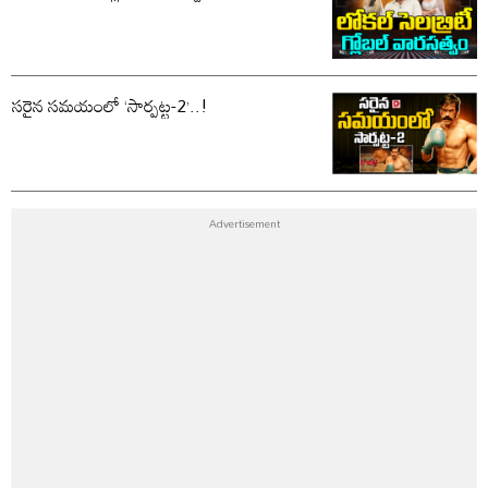
సరైన సమయంలో ‘సార్పట్ట-2’..!