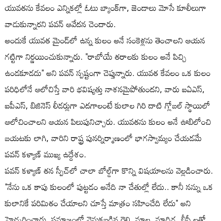
యువతను కేవలం ఎన్నికల్లో ఓటు బ్యాంక్‌గా, జెండాలు మోసే కూలీలుగా
వాడుకున్నారని పవన్ ఆవేదన చెందారు.
అందుకే యువత మైండ్‌లో ఉన్న కులం అనే సంకెళ్లను తెంచాలని ఆయన
గట్టిగా నిర్ణయించుకున్నారు. "రాబోయే తరాలకు కులం అనే పిచ్చి
ఉండకూడదు" అని పవన్ స్పష్టంగా చెప్తున్నారు. యువత కేవలం ఒక కులం
పరిధిలోనే ఆలోచిస్తే వారి భవిష్యత్తు నాశనమైపోతుందని, వారు ఐఏఎస్,
ఐపీఎస్, బిజినెస్ లీడర్లుగా ఎదగాలంటే కులాల గిరి దాటి గ్లోబల్ స్థాయిలో
ఆలోచించాలని ఆయన పిలుపునిచ్చారు. యువతను కులం అనే ఊబిలోంచి
బయటకు లాగి, వారిని రాష్ట్ర పునర్నిర్మాణంలో భాగస్వామ్యం చేయడమే
పవన్ కళ్యాణ్ ముఖ్య ఉద్దేశం.
పవన్ కళ్యాణ్ తన స్పీచ్‌లో చాలా బోల్డ్‌గా కొన్ని విషయాలను వెల్లడించారు.
"నేను ఒక కాపు కులంలో పుట్టడం అనేది నా చేతుల్లో లేదు.. కానీ నన్ను ఒక
కులానికే పరిమితం చేయాలని చూస్తే మాత్రం సహించేది లేదు" అని
హెచ్చరించారు. సమాజంలో వెనుకబడిన రెల్లి, మాల, మాదిగ, బీసీ లతో