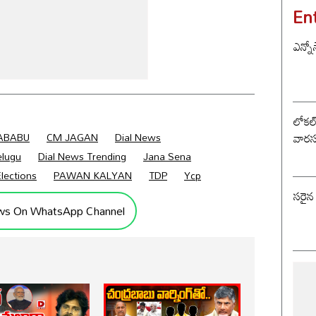
En
ఎన్నో
లోకల్ 
వారస
ABABU
CM JAGAN
Dial News
elugu
Dial News Trending
Jana Sena
lections
PAWAN KALYAN
TDP
Ycp
సరైన
ws On WhatsApp Channel