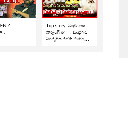
GEN Z
Top story: చంద్రబాబు
రా..!
వార్నింగ్ తో…. ముద్రగడ
సంస్కరణ సభకు దూరంగా
కూటమి నేతలు..!