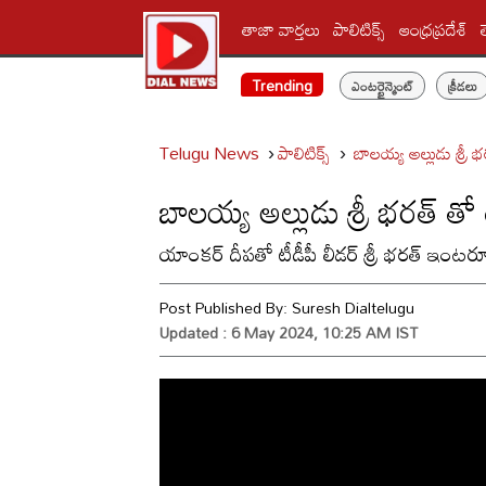
తాజా వార్తలు
పాలిటిక్స్‌
ఆంధ్రప్రదేశ్
Trending
ఎంటర్టైన్మెంట్
క్రీడలు
Telugu News
పాలిటిక్స్‌
బాలయ్య అల్లుడు శ్రీ
బాలయ్య అల్లుడు శ్రీ భరత్ త
యాంకర్ దీపతో టీడీపీ లీడర్ శ్రీ భరత్ ఇంటర్వ్
Post Published By:
Suresh Dialtelugu
Updated : 6 May 2024, 10:25 AM IST