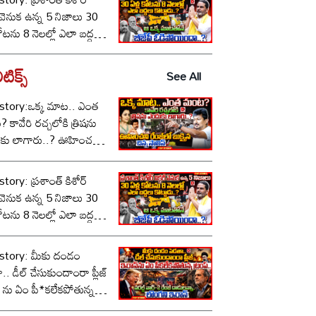
ీ వెనుక ఉన్న 5 నిజాలు 30
కోటను 8 నెలల్లో ఎలా బద్దలు
ాడు..? ఆ ఒక్క మాటతోనే
పీ ఓడిపోయిందా..?
టిక్స్‌
See All
story:ఒక్క మాట.. ఎంత
కావేరి రచ్చలోకి త్రిషను
కు లాగారు..? ఊహించని
లో బుక్కైన చిన్న స్టాలిన్..!
tory: ప్రశాంత్ కిశోర్
ీ వెనుక ఉన్న 5 నిజాలు 30
కోటను 8 నెలల్లో ఎలా బద్దలు
ాడు..? ఆ ఒక్క మాటతోనే
పీ ఓడిపోయిందా..?
story: మీకు దండం
.. డీల్ చేసుకుందాంరా ప్లీజ్
 ను ఏం పీ*కలేకపోతున్న
్..!