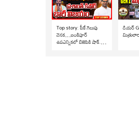
Top story: పీకే గెలుపు
డియర్ 
వెనక…బంకిపూర్
మిత్రులా
ఉపఎన్నికలో బిజెపికి షాక్..
ప్రశాంత్ కిషోర్ భారీ
విజయం..!