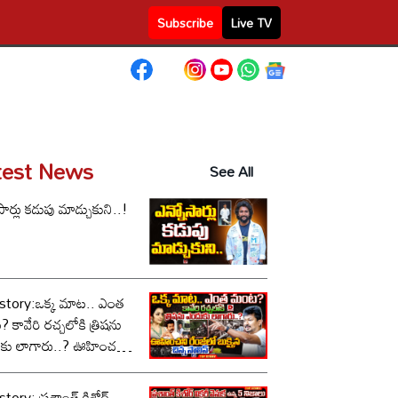
Subscribe
Live TV
test News
See All
సార్లు కడుపు మాడ్చుకుని..!
story:ఒక్క మాట.. ఎంత
కావేరి రచ్చలోకి త్రిషను
కు లాగారు..? ఊహించని
లో బుక్కైన చిన్న స్టాలిన్..!
tory: ప్రశాంత్ కిశోర్