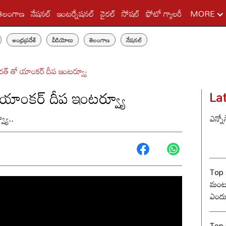
తెలంగాణ
నేషనల్
ఇంటర్నేషనల్
వైరల్
సోషల్
ఫోటో గ్యాలరీ
MORE
ఆంధ్రప్రదేశ్
వీడియోలు
తెలంగాణ
నేషనల్
 భరత్ తో యాంకర్ దీప ఇంటర్వ్యూ
ో యాంకర్ దీప ఇంటర్వ్యూ
La
యూ..
ఎన్నో
Top 
మంట? 
ఎందు
రేంజ్ 
Top s