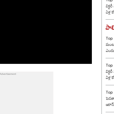
విక్టర
ఏళ్ల 
కొట్ట
బీజే
పాలి
Top 
మంట? 
ఎందు
రేంజ్ 
Top s
విక్టర
ఏళ్ల 
కొట్ట
బీజే
Top 
పెడతా
ఇరాన్
ట్రంప