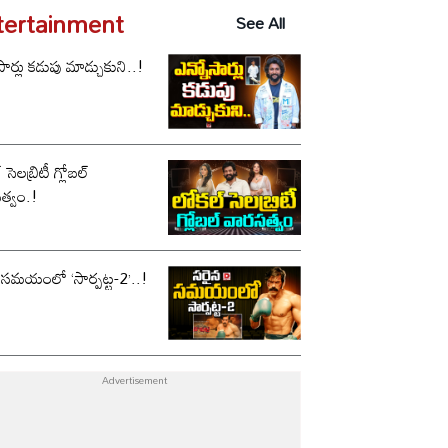
tertainment
See All
సార్లు కడుపు మాడ్చుకుని..!
సెలబ్రిటీ గ్లోబల్
త్వం.!
 సమయంలో ‘సార్పట్ట-2’..!