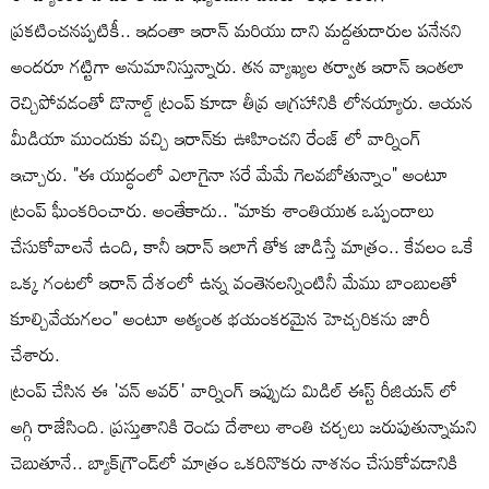
ప్రకటించనప్పటికీ.. ఇదంతా ఇరాన్ మరియు దాని మద్దతుదారుల పనేనని
అందరూ గట్టిగా అనుమానిస్తున్నారు. తన వ్యాఖ్యల తర్వాత ఇరాన్ ఇంతలా
రెచ్చిపోవడంతో డొనాల్డ్ ట్రంప్ కూడా తీవ్ర ఆగ్రహానికి లోనయ్యారు. ఆయన
మీడియా ముందుకు వచ్చి ఇరాన్‌కు ఊహించని రేంజ్ లో వార్నింగ్
ఇచ్చారు. "ఈ యుద్ధంలో ఎలాగైనా సరే మేమే గెలవబోతున్నాం" అంటూ
ట్రంప్ ఘీంకరించారు. అంతేకాదు.. "మాకు శాంతియుత ఒప్పందాలు
చేసుకోవాలనే ఉంది, కానీ ఇరాన్ ఇలాగే తోక జాడిస్తే మాత్రం.. కేవలం ఒకే
ఒక్క గంటలో ఇరాన్ దేశంలో ఉన్న వంతెనలన్నింటినీ మేము బాంబులతో
కూల్చివేయగలం" అంటూ అత్యంత భయంకరమైన హెచ్చరికను జారీ
చేశారు.
ట్రంప్ చేసిన ఈ 'వన్ అవర్' వార్నింగ్ ఇప్పుడు మిడిల్ ఈస్ట్ రీజియన్ లో
అగ్గి రాజేసింది. ప్రస్తుతానికి రెండు దేశాలు శాంతి చర్చలు జరుపుతున్నామని
చెబుతూనే.. బ్యాక్‌గ్రౌండ్‌లో మాత్రం ఒకరినొకరు నాశనం చేసుకోవడానికి