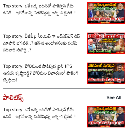
Top story: ఒకే ఒక్క బటన్‌తో పాకిస్తాన్ గేమ్
ఓవర్.. ఉగ్రదేశాన్ని వణికిస్తున్న అగ్ని-4 క్షిపణి.!
Top story: బీజేపీపై సీరియస్ గా ఆర్‌ఎస్‌ఎస్ చీఫ్
మోహన్ భగవత్..? జెన్-జీ ఆందోళనలకు సంఘ్
పరివార్ సపోర్ట్..?
Top story: పోలీసులకే షాకిచ్చిన ట్రైనీ IPS
ఉదయ్ కృష్ణారెడ్డి? పోలీసుల విచారణలో షాకింగ్
ట్విస్టులు!
పాలిటిక్స్‌
See All
Top story: ఒకే ఒక్క బటన్‌తో పాకిస్తాన్ గేమ్
ఓవర్.. ఉగ్రదేశాన్ని వణికిస్తున్న అగ్ని-4 క్షిపణి.!