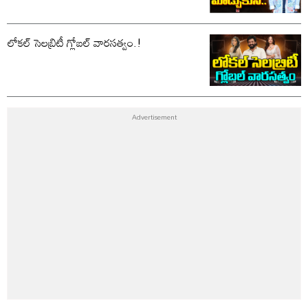
లోకల్ సెలబ్రిటీ గ్లోబల్ వారసత్వం.!