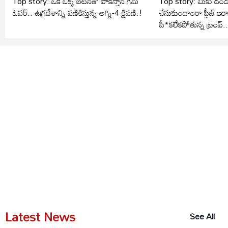
Top story: ఒకే ఒక్క బటన్‌తో పాకిస్తాన్ గేమ్
Top story: మీకు దండం
ఓవర్.. ఉగ్రదేశాన్ని వణికిస్తున్న అగ్ని-4 క్షిపణి.!
చేసుకుందాంరా ప్లీజ్ ఇర
పీ*కలేకపోతున్న ట్రంప్.
Latest News
See All