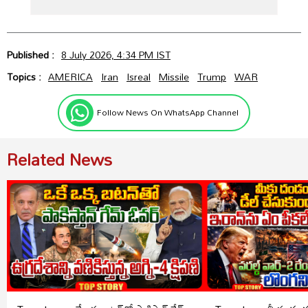
Published :
8 July 2026, 4:34 PM IST
Topics :
AMERICA
Iran
Isreal
Missile
Trump
WAR
Follow News On WhatsApp Channel
Related News