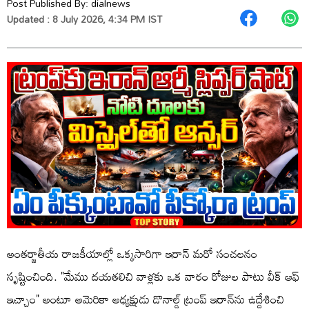
Post Published By:
dialnews
Updated : 8 July 2026, 4:34 PM IST
అంతర్జాతీయ రాజకీయాల్లో ఒక్కసారిగా ఇరాన్ మరో సంచలనం
సృష్టించింది. "మేము దయతలిచి వాళ్లకు ఒక వారం రోజుల పాటు వీక్ ఆఫ్
ఇచ్చాం" అంటూ అమెరికా అధ్యక్షుడు డొనాల్డ్ ట్రంప్ ఇరాన్‌ను ఉద్దేశించి