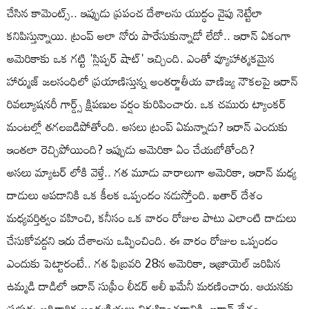
చేసిన కామెంట్స్.. ఇప్పుడు ప్రపంచ దేశాలను యుద్ధం వైపు నెట్టేలా
కనిపిస్తున్నాయి. ట్రంప్ అలా నోరు పారేసుకున్నాడో లేదో.. ఇరాన్ ఏకంగా
అమెరికాకు ఒక గట్టి 'స్లిప్పర్ షాట్' ఇచ్చింది. ఎంతో వ్యూహాత్మకమైన
హార్ముజ్ జలసంధిలో ప్రయాణిస్తున్న అంతర్జాతీయ వాణిజ్య నౌకలపై ఇరాన్
రివల్యూషనరీ గార్డ్స్ క్షిపణుల వర్షం కురిపించారు. ఒక చమురు ట్యాంకర్
మంటల్లో తగలబడిపోతోంది. అసలు ట్రంప్ ఏమన్నాడు? ఇరాన్ ఎందుకు
ఇంతలా రెచ్చిపోయింది? ఇప్పుడు అమెరికా ఏం చేయబోతోంది?
అసలు మ్యాటర్ లోకి వెళ్తే.. గత మూడు వారాలుగా అమెరికా, ఇరాన్ మధ్య
దాడులు ఆపడానికి ఒక కీలక ఒప్పందం నడుస్తోంది. ఖతార్ దేశం
మధ్యవర్తిత్వం వహించి, కనీసం ఒక వారం రోజుల పాటు ఎలాంటి దాడులు
చేసుకోవద్దని ఇరు దేశాలను ఒప్పించింది. ఈ వారం రోజుల ఒప్పందం
ఎందుకు పెట్టారంటే.. గత ఫిబ్రవరి 28న అమెరికా, ఇజ్రాయెల్ జరిపిన
ఉమ్మడి దాడిలో ఇరాన్ సుప్రీం లీడర్ అలీ ఖమేనీ మరణించారు. ఆయనకు
ప్రభుత్వ అధికారిక అంత్యక్రియలు నిర్వహించడానికి, ఇరాన్ దేశం