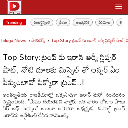
Trending
ఎంటర్టైన్మెంట్
క్రీడలు
ఆంధ్రప్రదేశ్
వీడియోలు
తెలం
Telugu News
పాలిటిక్స్‌
Top Story:ట్రంప్ కు ఇరాన్ ఆర్మీ స్లిప్పర్ షాట్,
Top Story:ట్రంప్ కు ఇరాన్ ఆర్మీ స్లిప్పర్
షాట్, నోటి దూలకు మిస్సైల్ తో ఆన్సర్ ఏం
పీక్కుంటావో పీక్కోరా ట్రంప్..!
అంతర్జాతీయ రాజకీయాల్లో ఒక్కసారిగా ఇరాన్ మరో సంచలనం
సృష్టించింది. "మేము దయతలిచి వాళ్లకు ఒక వారం రోజుల పాటు
వీక్ ఆఫ్ ఇచ్చాం" అంటూ అమెరికా అధ్యక్షుడు డొనాల్డ్ ట్రంప్
ఇరాన్‌ను ఉద్దేశించి చేసిన కామెంట్స్..