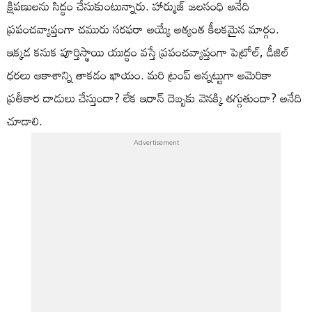
క్షిపణులను సిద్ధం చేసుకుంటున్నారు. హార్ముజ్ జలసంధి అనేది
ప్రపంచవ్యాప్తంగా చమురు సరఫరా అయ్యే అత్యంత కీలకమైన మార్గం.
ఇక్కడ కనుక పూర్తిస్థాయి యుద్ధం వస్తే ప్రపంచవ్యాప్తంగా పెట్రోల్, డీజిల్
ధరలు ఆకాశాన్ని తాకడం ఖాయం. మరి ట్రంప్ అన్నట్టుగా అమెరికా
ప్రతీకార దాడులు చేస్తుందా? లేక ఇరాన్ దెబ్బకు వెనక్కి తగ్గుతుందా? అనేది
చూడాలి.