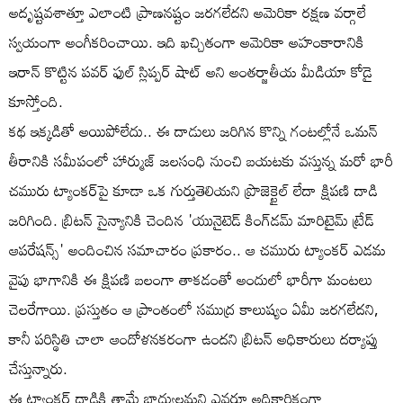
అదృష్టవశాత్తూ ఎలాంటి ప్రాణనష్టం జరగలేదని అమెరికా రక్షణ వర్గాలే
స్వయంగా అంగీకరించాయి. ఇది ఖచ్చితంగా అమెరికా అహంకారానికి
ఇరాన్ కొట్టిన పవర్ ఫుల్ స్లిప్పర్ షాట్ అని అంతర్జాతీయ మీడియా కోడై
కూస్తోంది.
కథ ఇక్కడితో అయిపోలేదు.. ఈ దాడులు జరిగిన కొన్ని గంటల్లోనే ఒమన్
తీరానికి సమీపంలో హార్ముజ్ జలసంధి నుంచి బయటకు వస్తున్న మరో భారీ
చమురు ట్యాంకర్‌పై కూడా ఒక గుర్తుతెలియని ప్రొజెక్టైల్ లేదా క్షిపణి దాడి
జరిగింది. బ్రిటన్ సైన్యానికి చెందిన 'యునైటెడ్ కింగ్‌డమ్ మారిటైమ్ ట్రేడ్
ఆపరేషన్స్' అందించిన సమాచారం ప్రకారం.. ఆ చమురు ట్యాంకర్ ఎడమ
వైపు భాగానికి ఈ క్షిపణి బలంగా తాకడంతో అందులో భారీగా మంటలు
చెలరేగాయి. ప్రస్తుతం ఆ ప్రాంతంలో సముద్ర కాలుష్యం ఏమీ జరగలేదని,
కానీ పరిస్థితి చాలా ఆందోళనకరంగా ఉందని బ్రిటన్ అధికారులు దర్యాప్తు
చేస్తున్నారు.
ఈ ట్యాంకర్ దాడికి తామే బాధ్యులమని ఎవరూ అధికారికంగా