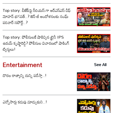
Top story: బీజేపీపై సీరియస్ గా ఆర్‌ఎస్‌ఎస్ చీఫ్
మోహన్ భగవత్..? జెన్-జీ ఆందోళనలకు సంఘ్
పరివార్ సపోర్ట్..?
Top story: పోలీసులకే షాకిచ్చిన ట్రైనీ IPS
ఉదయ్ కృష్ణారెడ్డి? పోలీసుల విచారణలో షాకింగ్
ట్విస్టులు!
Entertainment
See All
దొరల రాజ్యాన్ని దున్ని పడేస్తా..!
ఎన్నోసార్లు కడుపు మాడ్చుకుని..!