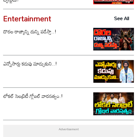
Entertainment
See All
దొరల రాజ్యాన్ని దున్ని పడేస్తా..!
ఎన్నోసార్లు కడుపు మాడ్చుకుని..!
లోకల్ సెలబ్రిటీ గ్లోబల్ వారసత్వం.!