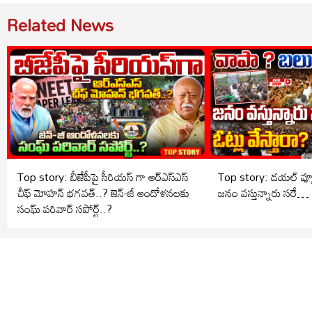
Related News
Top story: బీజేపీపై సీరియస్ గా ఆర్‌ఎస్‌ఎస్
Top story: డయల్ వ్యూ వాపా ?బలు
చీఫ్ మోహన్ భగవత్..? జెన్-జీ ఆందోళనలకు
జనం వస్తున్నారు సరే… ఓట
సంఘ్ పరివార్ సపోర్ట్..?