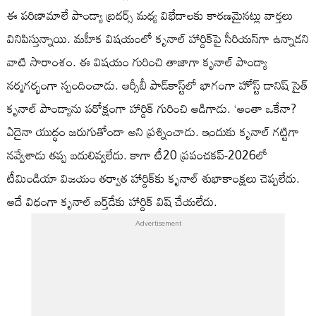
ఈ పరిణామాలే పాండ్యా బ్రదర్స్‌ మధ్య విభేదాలకు కారణమైనట్లు వార్తలు
వినిపిస్తున్నాయి. మహీక విషయంలో కృనాల్‌ హార్దిక్‌పై సీరియస్‌గా ఉన్నాడని
వాటి సారాంశం. ఈ విషయం గురించి తాజాగా కృనాల్‌ పాండ్యా
నర్మగర్భంగా స్పందించాడు. ఆర్సీబీ పాడ్‌కాస్ట్‌లో భాగంగా హోస్ట్‌ డానిష్‌ సైత్‌
కృనాల్‌ పాండ్యాను పరోక్షంగా హార్దిక్‌ గురించి అడిగాడు. ‘అంతా ఒకేనా?
ఏదైనా యుద్ధం జరుగుతోందా అని ప్రశ్నించాడు. ఇందుకు కృనాల్‌ గట్టిగా
నవ్వేశాడు తప్ప బదులివ్వలేదు. కాగా టీ20 ప్రపంచకప్‌-2026లో
టీమిండియా విజయం తర్వాత హార్దిక్‌కు కృనాల్‌ శుభాకాంక్షలు చెప్పలేదు.
అదే విధంగా కృనాల్‌ బర్త్‌డేకు హార్దిక్‌ విష్‌ చేయలేదు.