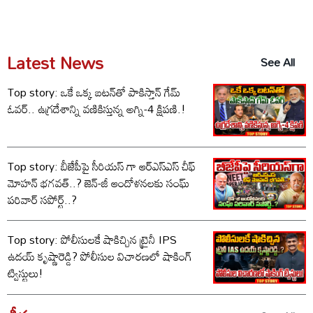
Latest News
See All
Top story: ఒకే ఒక్క బటన్‌తో పాకిస్తాన్ గేమ్
ఓవర్.. ఉగ్రదేశాన్ని వణికిస్తున్న అగ్ని-4 క్షిపణి.!
Top story: బీజేపీపై సీరియస్ గా ఆర్‌ఎస్‌ఎస్ చీఫ్
మోహన్ భగవత్..? జెన్-జీ ఆందోళనలకు సంఘ్
పరివార్ సపోర్ట్..?
Top story: పోలీసులకే షాకిచ్చిన ట్రైనీ IPS
ఉదయ్ కృష్ణారెడ్డి? పోలీసుల విచారణలో షాకింగ్
ట్విస్టులు!