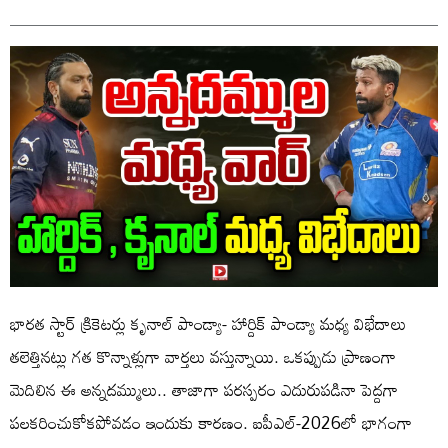
భారత స్టార్‌ క్రికెటర్లు కృనాల్‌ పాండ్యా- హార్దిక్‌ పాండ్యా మధ్య విభేదాలు
తలెత్తినట్లు గత కొన్నాళ్లుగా వార్తలు వస్తున్నాయి. ఒకప్పుడు ప్రాణంగా
మెదిలిన ఈ అన్నదమ్ములు.. తాజాగా పరస్పరం ఎదురుపడినా పెద్దగా
పలకరించుకోకపోవడం ఇందుకు కారణం. ఐపీఎల్‌-2026లో భాగంగా