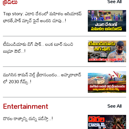
క్రీడలు
See All
Top story: ఎడారి దేశంలో మహిళల ఆసియాకప్
భారత్,పాక్ మ్యాచ్ పైనే అందరి చూపు..!
టీమిండియాకు బిగ్ షాక్.. లంక టూర్ నుంచి
బుమ్రా ఔట్..!
ముగిసిన కామన్ వెల్త్ క్రీడాసంబరం.. అహ్మదాబాద్
లో 2030 గేమ్స్.!
Entertainment
See All
దొరల రాజ్యాన్ని దున్ని పడేస్తా..!