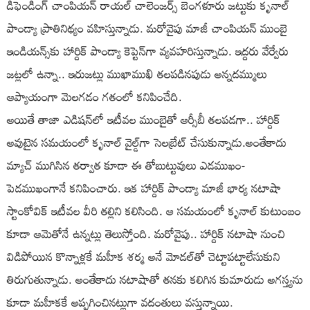
డిఫెండింగ్‌ చాంపియన్‌ రాయల్‌ చాలెంజర్స్‌ బెంగళూరు జట్టుకు కృనాల్‌
పాండ్యా ప్రాతినిథ్యం వహిస్తున్నాడు. మరోవైపు మాజీ చాంపియన్‌ ముంబై
ఇండియన్స్‌కు హార్దిక్‌ పాండ్యా కెప్టెన్‌గా వ్యవహరిస్తున్నాడు. ఇద్దరు వేర్వేరు
జట్లలో ఉన్నా.. ఇరుజట్లు ముఖాముఖి తలపడినపుడు అన్నదమ్ములు
ఆప్యాయంగా మెలగడం గతంలో కనిపించేది.
అయితే తాజా ఎడిషన్‌లో ఇటీవల ముంబైతో ఆర్సీబీ తలపడగా.. హార్దిక్‌
అవుటైన సమయంలో కృనాల్‌ వైల్డ్‌గా సెలబ్రేట్‌ చేసుకున్నాడు.అంతేకాదు
మ్యాచ్‌ ముగిసిన తర్వాత కూడా ఈ తోబుట్టువులు ఎడముఖం-
పెడముఖంగానే కనిపించారు. ఇక హార్దిక్‌ పాండ్యా మాజీ భార్య నటాషా
స్టాంకోవిక్‌ ఇటీవల వీరి తల్లిని కలిసింది. ఆ సమయంలో కృనాల్‌ కుటుంబం
కూడా ఆమెతోనే ఉన్నట్లు తెలుస్తోంది. మరోవైపు.. హార్దిక్‌ నటాషా నుంచి
విడిపోయిన కొన్నాళ్లకే మహీక శర్మ అనే మోడల్‌తో చెట్టాపట్టాలేసుకుని
తిరుగుతున్నాడు. అంతేకాదు నటాషాతో తనకు కలిగిన కుమారుడు అగస్త్యను
కూడా మహీకకే అప్పగించినట్లుగా వదంతులు వస్తున్నాయి.