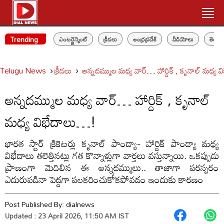
Trending
ఎంటర్టైన్మెంట్
క్రీడలు
ఆంధ్రప్రదేశ్
వీడియోలు
తెలం
Telugu News
క్రీడలు
అన్నదమ్ముల మధ్య వార్… హార్దిక్ , కృనాల్ మధ్య 
అన్నదమ్ముల మధ్య వార్… హార్దిక్ , కృనాల్
మధ్య విభేదాలు…!
భారత స్టార్‌ క్రికెటర్లు కృనాల్‌ పాండ్యా- హార్దిక్‌ పాండ్యా మధ్య
విభేదాలు తలెత్తినట్లు గత కొన్నాళ్లుగా వార్తలు వస్తున్నాయి. ఒకప్పుడు
ప్రాణంగా మెదిలిన ఈ అన్నదమ్ములు.. తాజాగా పరస్పరం
ఎదురుపడినా పెద్దగా పలకరించుకోకపోవడం ఇందుకు కారణం
Post Published By:
dialnews
Updated : 23 April 2026, 11:50 AM IST