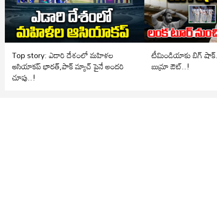
Top story: ఎడారి దేశంలో మహిళల
టీమిండియాకు బిగ్ షాక్.. లంక టూర్ ను
ఆసియాకప్ భారత్,పాక్ మ్యాచ్ పైనే అందరి
బుమ్రా ఔట్..!
చూపు..!