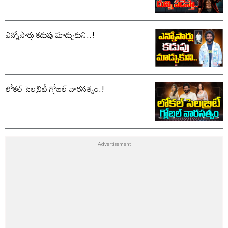
ఎన్నోసార్లు కడుపు మాడ్చుకుని..!
లోకల్ సెలబ్రిటీ గ్లోబల్ వారసత్వం.!