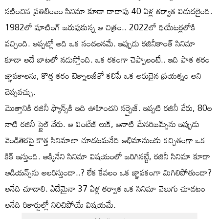
నటించిన ప్రతిబింబం సినిమా కూడా దాదాపు 40 ఏళ్ల తర్వాత విడుదలైంది.
1982లో షూటింగ్ జరుపుకున్న ఆ చిత్రం.. 2022లో థియేటర్లలోకి
వచ్చింది. అప్పట్లో అది ఒక సంచలనమే. ఇప్పుడు రజినీకాంత్ సినిమా
కూడా అదే బాటలో నడుస్తోంది. ఒక రకంగా చెప్పాలంటే.. ఇది పాత తరం
జ్ఞాపకాలను, కొత్త తరం టెక్నాలజీతో కలిపే ఒక అరుదైన ప్రయత్నం అని
చెప్పవచ్చు.
మొత్తానికి రజినీ ఫ్యాన్స్‌కి ఇది ఊహించని సర్ప్రైజ్. ఇప్పటి రజినీ వేరు, 80ల
నాటి రజినీ స్టైల్ వేరు. ఆ వింటేజ్ లుక్, ఆనాటి మేనరిజమ్స్‌ను ఇప్పుడు
వెండితెరపై కొత్త సినిమాలా చూడటమనేది అభిమానులకు కచ్చితంగా ఒక
కిక్ ఇస్తుంది. అక్కినేని సినిమా విషయంలో జరిగినట్టే, రజినీ సినిమా కూడా
ఆడియన్స్‌ను అలరిస్తుందా..? లేక కేవలం ఒక జ్ఞాపకంగా మిగిలిపోతుందా?
అనేది చూడాలి. ఏదేమైనా 37 ఏళ్ల తర్వాత ఒక సినిమా వెలుగు చూడటం
అనేది రికార్డుల్లో నిలిచిపోయే విషయమే.