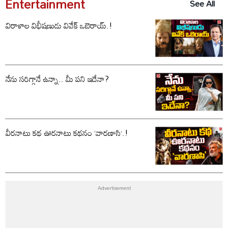
Entertainment
See All
విరాళాల విభీషణుడు వివేక్ ఒబెరాయ్.!
నేను సరిగ్గానే ఉన్నా.. మీ పని ఇదేనా?
వీరనాటు కథ ఊరనాటు కథనం ‘వారణాసి’.!