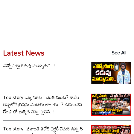
Latest News
See All
ఎన్నోసార్లు కడుపు మాడ్చుకుని..!
Top story:ఒక్క మాట.. ఎంత మంట? కావేరి
రచ్చలోకి త్రిషను ఎందుకు లాగారు..? ఊహించని
రేంజ్ లో బుక్కైన చిన్న స్టాలిన్..!
Top story: ప్రశాంత్ కిశోర్ విక్టరీ వెనుక ఉన్న 5