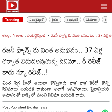
Trending
ఎంటర్టైన్మెంట్
క్రీడలు
ఆంధ్రప్రదేశ్
వీడియోలు
తెలం
Telugu News
ఎంటర్టైన్మెంట్
రజనీ ఫ్యాన్స్ కు వింత అనుభవం.. 37 ఏళ్ల తర్
రజనీ ఫ్యాన్స్ కు వింత అనుభవం.. 37 ఏళ్ల
తర్వాత విడుదలవుతున్న సినిమా.. రీ రిలీజ్
కాదు న్యూ రిలీజ్..!
ఎంత పెద్ద హీరో అయినా కొన్నిసార్లు వాళ్ల వాళ్ల కెరీర్లో కొన్ని
సినిమాలు బయటికి రాకుండా అలాగే ఆగిపోతాయి. ఫైనాన్షియల్
ఇష్యూస్ తో బాక్స్ లో నుంచి సినిమా బయటికి రాదు.
Post Published By:
dialnews