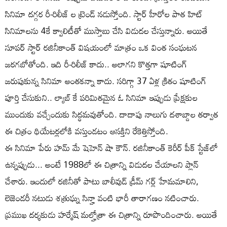
సినిమా దగ్గర రీ-రిలీజ్ ల ట్రెండ్ నడుస్తోంది. స్టార్ హీరోల పాత హిట్
సినిమాలను 4కే క్వాలిటీతో ముస్తాబు చేసి విడుదల చేస్తున్నారు. అయితే
సూపర్ స్టార్ రజినీకాంత్ విషయంలో మాత్రం ఒక వింత సంఘటన
జరగబోతోంది. ఇది రీ-రిలీజ్ కాదు.. అలాగని కొత్తగా షూటింగ్
జరుపుకున్న సినిమా అంతకన్నా కాదు. సరిగ్గా 37 ఏళ్ల క్రితం షూటింగ్
పూర్తి చేసుకుని.. ల్యాబ్ కే పరిమితమైన ఓ సినిమా ఇప్పుడు ప్రేక్షకుల
ముందుకు వచ్చేందుకు సిద్ధమవుతోంది. దాదాపు నాలుగు దశాబ్దాల తర్వాత
ఈ చిత్రం థియేటర్లలోకి వస్తుండటం ఆసక్తిని రేకెత్తిస్తోంది.
ఈ సినిమా పేరు హమ్ మే షెహెన్ షా కౌన్. రజినీకాంత్ కెరీర్ పీక్ స్టేజ్‌లో
ఉన్నప్పుడు... అంటే 1988లో ఈ చిత్రాన్ని విడుదల చేయాలని ప్లాన్
చేశారు. ఇందులో రజినీతో పాటు బాలీవుడ్ డ్రీమ్ గర్ల్ హేమమాలిని,
లెజెండరీ నటుడు శత్రుఘ్న సిన్హా వంటి భారీ తారాగణం నటించారు.
ప్రముఖ దర్శకుడు హర్మేష్ మల్హోత్రా ఈ చిత్రాన్ని రూపొందించారు. అయితే