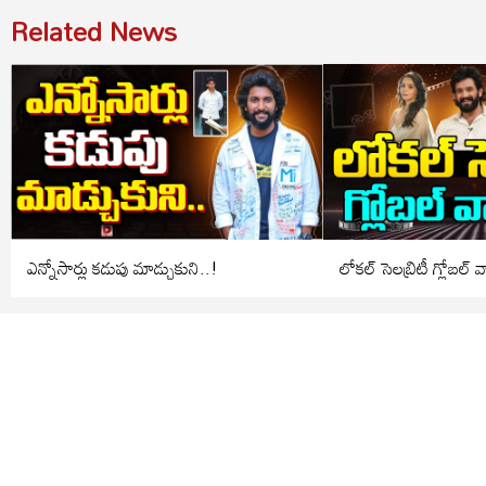
Related News
ఎన్నోసార్లు కడుపు మాడ్చుకుని..!
లోకల్ సెలబ్రిటీ గ్లోబల్