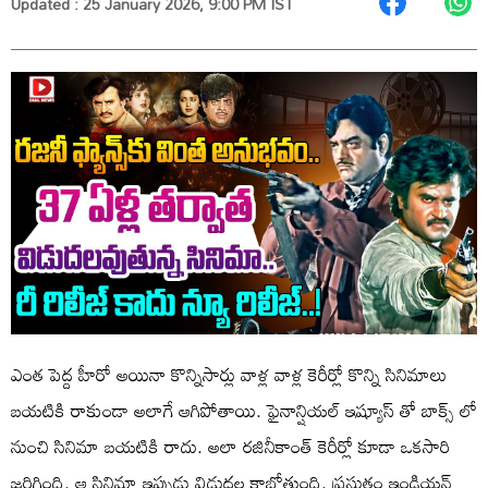
Updated : 25 January 2026, 9:00 PM IST
ఎంత పెద్ద హీరో అయినా కొన్నిసార్లు వాళ్ల వాళ్ల కెరీర్లో కొన్ని సినిమాలు
బయటికి రాకుండా అలాగే ఆగిపోతాయి. ఫైనాన్షియల్ ఇష్యూస్ తో బాక్స్ లో
నుంచి సినిమా బయటికి రాదు. అలా రజినీకాంత్ కెరీర్లో కూడా ఒకసారి
జరిగింది. ఆ సినిమా ఇప్పుడు విడుదల కాబోతుంది. ప్రస్తుతం ఇండియన్