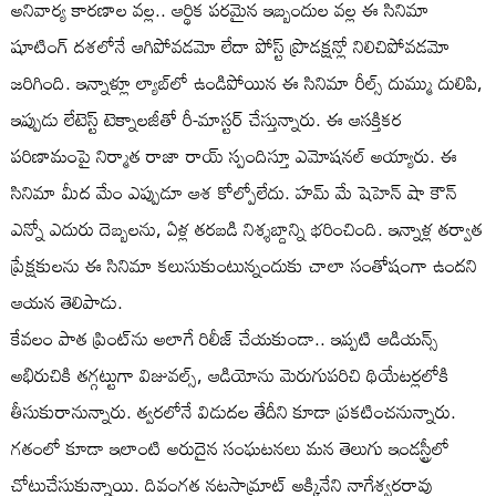
అనివార్య కారణాల వల్ల.. ఆర్థిక పరమైన ఇబ్బందుల వల్ల ఈ సినిమా
షూటింగ్ దశలోనే ఆగిపోవడమో లేదా పోస్ట్ ప్రొడక్షన్లో నిలిచిపోవడమో
జరిగింది. ఇన్నాళ్లూ ల్యాబ్‌లో ఉండిపోయిన ఈ సినిమా రీల్స్ దుమ్ము దులిపి,
ఇప్పుడు లేటెస్ట్ టెక్నాలజీతో రీ-మాస్టర్ చేస్తున్నారు. ఈ ఆసక్తికర
పరిణామంపై నిర్మాత రాజా రాయ్ స్పందిస్తూ ఎమోషనల్ అయ్యారు. ఈ
సినిమా మీద మేం ఎప్పుడూ ఆశ కోల్పోలేదు. హమ్ మే షెహెన్ షా కౌన్
ఎన్నో ఎదురు దెబ్బలను, ఏళ్ల తరబడి నిశ్శబ్దాన్ని భరించింది. ఇన్నాళ్ల తర్వాత
ప్రేక్షకులను ఈ సినిమా కలుసుకుంటున్నందుకు చాలా సంతోషంగా ఉందని
ఆయన తెలిపాడు.
కేవలం పాత ప్రింట్‌ను అలాగే రిలీజ్ చేయకుండా.. ఇప్పటి ఆడియన్స్
అభిరుచికి తగ్గట్టుగా విజువల్స్, ఆడియోను మెరుగుపరిచి థియేటర్లలోకి
తీసుకురానున్నారు. త్వరలోనే విడుదల తేదీని కూడా ప్రకటించనున్నారు.
గతంలో కూడా ఇలాంటి అరుదైన సంఘటనలు మన తెలుగు ఇండస్ట్రీలో
చోటుచేసుకున్నాయి. దివంగత నటసామ్రాట్ అక్కినేని నాగేశ్వరరావు