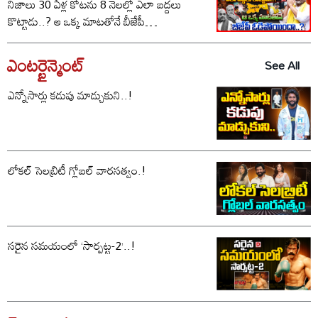
నిజాలు 30 ఏళ్ల కోటను 8 నెలల్లో ఎలా బద్దలు
కొట్టాడు..? ఆ ఒక్క మాటతోనే బీజేపీ
ఓడిపోయిందా..?
ఎంటర్టైన్మెంట్
See All
ఎన్నోసార్లు కడుపు మాడ్చుకుని..!
లోకల్ సెలబ్రిటీ గ్లోబల్ వారసత్వం.!
సరైన సమయంలో ‘సార్పట్ట-2’..!