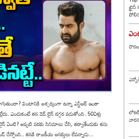
ట్రైన
పోలీ
ట్విస్
ఎంటర
దొరల ర
ఎన్నో
నసాగుతుందా? వింటానికి ఆశ్చర్యంగా ఉన్నా ఎన్టీఆర్ ఇంకా
లోకల్ 
లేదు. ఎందుకంటే తన డెడ్ లైన్ దగ్గర పడుతోంది. 50ఏళ్లు
వారస
్ లైన్ ఏంటి? అప్పటి వరకు సినిమాలు చేసి, తర్వాతేందుకు తను
ౌండ్ చేస్తోంది.. తనకి రాజకీయ ఆసక్తులు లేవన్నాడు...