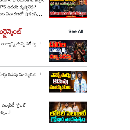
ీ IPS ఉదయ్ కృష్ణారెడ్డి?
సుల విచారణలో షాకింగ్
టులు!
్టైన్మెంట్
See All
ాజ్యాన్ని దున్ని పడేస్తా..!
సార్లు కడుపు మాడ్చుకుని..!
సెలబ్రిటీ గ్లోబల్
త్వం.!