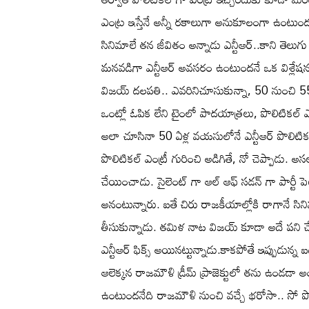
ఎంట్ర ఇస్తేనే అన్నీ రకాలుగా అనుకూలంగా ఉంటుందన
సినిమాలే తన జీవితం అన్నాడు ఎన్టీఆర్..కాని తెలుగు ద
మనవడిగా ఎన్టీఆర్ అవసరం ఉంటుందనే ఒక విశ్లేషన ఉ
విజయ్ దలపతి.. ఎవరినిచూసుకున్నా, 50 నుంచి 55
ఒంట్లో ఓపిక లేని టైంలో పాదయాత్రలు, పొలిటికల్ ఎంట
అలా చూసినా 50 ఏళ్ల వయసులోనే ఎన్టీఆర్ పొలిటికల్
పొలిటికల్ ఎంట్రీ గురించి అడిగితే, నో చెప్పాడు. అసలా 
చేయించాడు. సైలెంట్ గా ఆల్ ఆఫ్ సడన్ గా పార్టీ పెట్టి,
అనంటున్నారు. ఐతే చిరు రాజకీయాల్లోకి రాగానే సిని
తీసుకున్నాడు. తమిళ నాట విజయ్ కూడా అదే పని చేస్
ఎన్టీఆర్ ఫిక్స్ అయినట్టున్నాడు.కాకపోతే ఇప్పుడున్న
ఆలెక్కన రాజమౌళి డ్రీమ్ ప్రాజెక్టులో తను ఉండడ
ఉంటుందనేది రాజమౌళి నుంచి వచ్చే భరోసా.. సో పొలిట