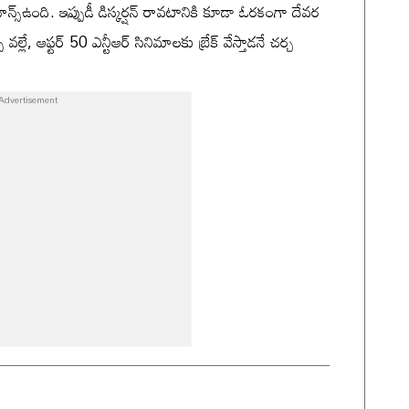
్స్ఉంది. ఇప్పుడీ డిస్కర్షన్ రావటానికి కూడా ఓరకంగా దేవర
ల్లే, ఆఫ్టర్ 50 ఎన్టీఆర్ సినిమాలకు బ్రేక్ వేస్తాడనే చర్చ