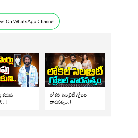
ws On WhatsApp Channel
లు కడుపు
లోకల్ సెలబ్రిటీ గ్లోబల్
ని..!
వారసత్వం.!