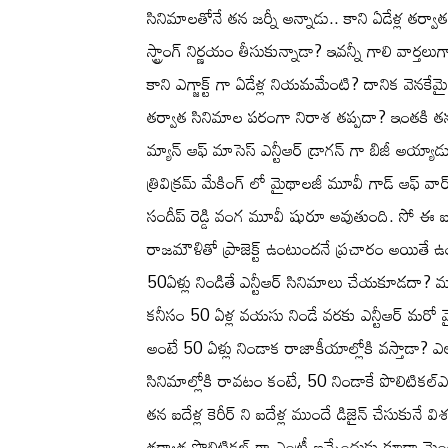
సినిమాలతోనే తన జర్నీ అన్నాడు.. కాని ఏడేళ్ల తర్
స్ట్రాంగ్ నిర్ణయం తీసుకున్నాడా? ఇవన్నీ గాలి వార్తల
కాని ఎగ్జాక్ట్ గా ఏడేళ్ల నియమమేంటి? దానిక వెనకేమై
తర్వాత సినిమాల పరంగా నిరాశ తప్పదా? ఇంతకి త
మ్యాన్ ఆఫ్ మాసెస్ ఎన్టీఆర్ డ్రాగన్ గా బిజీ అయ్య
త్రివిక్రమ్ మేకింగ్ లో మైథాలజీ మూవీ గాడ్ ఆఫ్ వార
సందీప్ రెడ్డి వంగ మూవీ షురూ అవుతుంది. సో ఈ ఐద
రాజమౌళితో ప్రాజెక్ట్ ఉంటుందనే ప్రచారం అయితే ఉంద
50ఏళ్లు నిండితే ఎన్టీఆర్ సినిమాలు చేయకూడదా? 
కనీసం 50 ఏళ్ల వయసు నిండే వరకు ఎన్టీఆర్ మరో 
అంటే 50 ఏళ్లు నిండాక రాజాకీయాల్లోకి వస్తాడా? ఎలాం
సినిమాల్లోకి రావటం కంటే, 50 నిండాకే పొలిటికల్ఎంట
తన ఐదేళ్ల కెరీర్ ని ఐదేళ్ల ముందే డిజైన్ చేసుకునే వ
తర్వాత పొలిటికల్ గా ఎంట్రీ ఇచ్చేందుకు కూడా మెం