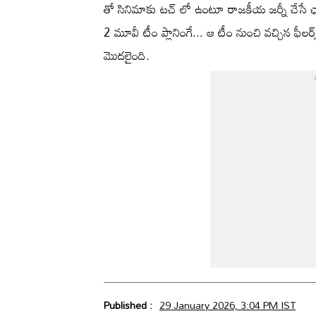
తో సినిమాకు టచ్ లో ఉంటూ రాజకీయ జర్నీ చేసే ఛాన
2 మూవీ టీం ప్లానింగే... ఆ టీం నుంచి వచ్చిన ఫీలర్స్ వ
మొదలైంది.
Published :
29 January 2026, 3:04 PM IST