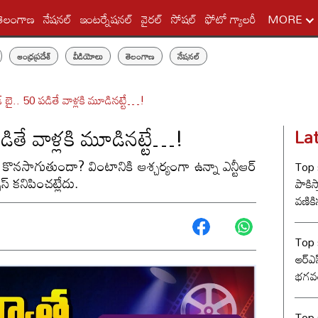
తెలంగాణ
నేషనల్
ఇంటర్నేషనల్
వైరల్
సోషల్
ఫోటో గ్యాలరీ
MORE
ఆంధ్రప్రదేశ్
వీడియోలు
తెలంగాణ
నేషనల్
డ్ బై.. 50 పడితే వాళ్లకి మూడినట్టే…!
డితే వాళ్లకి మూడినట్టే…!
La
్లే కొనసాగుతుందా? వింటానికి ఆశ్చర్యంగా ఉన్నా ఎన్టీఆర్
Top s
్ కనిపించట్లేదు.
పాకిస్
వణికిస
Top s
ఆర్‌ఎ
భగవత
సంఘ్ 
Top s