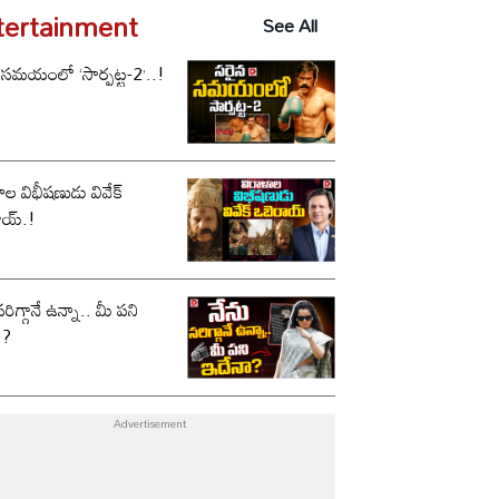
tertainment
See All
 సమయంలో ‘సార్పట్ట-2’..!
ాల విభీషణుడు వివేక్
ాయ్.!
సరిగ్గానే ఉన్నా.. మీ పని
ా?