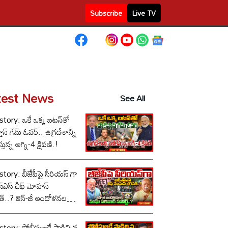
Subscribe
Live TV
test News
See All
tory: ఒకే ఒక్క బటన్‌తో
తాన్ గేమ్ ఓవర్.. ఉగ్రదేశాన్ని
్తున్న అగ్ని-4 క్షిపణి.!
tory: బీజేపీపై సీరియస్ గా
స్‌ఎస్ చీఫ్ మోహన్
్..? జెన్-జీ ఆందోళనలకు
పరివార్ సపోర్ట్..?
tory: పోలీసులకే షాకిచ్చిన