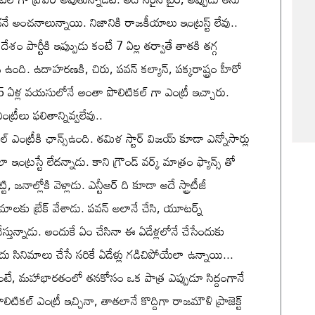
ే అంచనాలున్నాయి. నిజానికి రాజకీయాలు ఇంట్రస్ట్ లేవు..
ేశం పార్టీకి ఇప్పుుడు కంటే 7 ఏల్ల తర్వాతే తాతకి తగ్గ
ంది. ఉదాహరణకి, చిరు, పవన్ కల్యాన్, పక్కరాష్ట్రం హీరో
 ఏళ్ల వయసులోనే అంతా పొలిటికల్ గా ఎంట్రీ ఇచ్చారు.
్రీలు ఫలితాన్నివ్వలేవు..
 ఎంట్రీకి ఛాన్స్ఉంది. తమిళ స్టార్ విజయ్ కూడా ఎన్నోసార్లు
ఇంట్రస్టే లేదన్నాడు. కాని గ్రౌండ్ వర్క్ మాత్రం ఫ్యాన్స్ తో
 జనాల్లోకి వెళ్లాడు. ఎన్టీఆర్ ది కూడా అదే స్ట్రాటీజీ
మాలకు బ్రేక్ వేశాడు. పవన్ అలానే చేసి, యూటర్న్
తున్నాడు. అందుకే ఏం చేసినా ఈ ఏడేళ్లలోనే చేసేందుకు
 ఐదు సినిమాలు చేసే సరికే ఏడేళ్లు గడిచిపోయేలా ఉన్నాయి...
ా అంటే, మహాభారతంలో తనకోసం ఒక పాత్ర ఎప్పుడూ సిద్దంగానే
ికల్ ఎంట్రీ ఇచ్చినా, తాతలానే కొద్దిగా రాజమౌళి ప్రాజెక్ట్