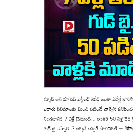
మ్యాన్ ఆఫ్ మాసెస్ ఎన్టీఆర్ కెరీర్ ఇంకా ఏడేళ్లే కొ
ఐదారు సినిమాలకు మించి నటించే ఛాన్సెస్ కనిపించట్
నిండటానికి 7 ఏళ్లే టైముంది... ఇంతకి 50 ఏళ్ల డెడ
గుడ్ బై చెప్పాలి..? అక్కడే ఆన్సర్ పొలిటికల్ గా రీస