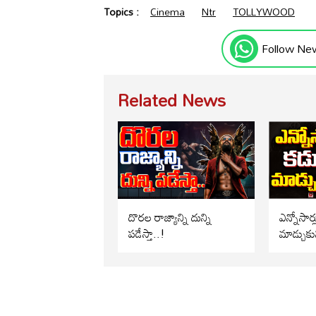
Topics :
Cinema
Ntr
TOLLYWOOD
Follow Ne
Related News
దొరల రాజ్యాన్ని దున్ని
ఎన్నోసార్
పడేస్తా..!
మాడ్చుకు