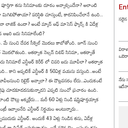
En
వాత పూర్తిగా తను సినిమాలకు దూరం అవ్వాల్సిందేనా? అలాంటి
ుగా మిగిలిపోతాయా? పరిస్థితి చూస్తుంటే, కాదనిపించేలానే ఉంది..
సరైన
నా లాజిక్ ఉందా? అంటే మ్యాన్ ఆఫ్ మాసెస్ ఫ్యాన్స్ కి ఏడేళ్ల
న ఆఖరి ఐదు సినిమాలేంటి?
ాడు. మే నుంచి దేవర సీక్వెల్ మొదలు కాబోతోంది. జూన్ నుంచి
విరాళ
్ మొదలౌతుంది. ఆతర్వాత నెల్సన్ దిలిప్ సినిమా, ఆతర్వాతే
ఒబెర
ు సినిమాలే ఎన్టీఆర్ కెరీర్ లో చివరి ఐదు మూవీలా? ఆతర్వాత
ి.. కాని అప్పటికే ఎన్టీఆర్ కి 50ఏళ్ల వయసు వస్తుంది..అంటే
నేను 
మూవీలనుంచి రిటైర్ అవ్వాలా? ఈ డౌట్లవసరం లేదు..ఎందుకంటే
ఇదేన
వైపు చూడకూడదనుకున్నాడని ఎప్పటి నుంచో ప్రచారం ఉంది.
టి డౌట్లు అక్కర్లేదు... మరీ 60 ఏళ్లు నిండి షష్టిపూర్తయ్యాక
్రీ ఇవ్వాలనేది ఎన్టీఆర్ నిర్ణయం అంటున్నారు..
ిశ్వముదురు ఎన్టీఆర్. అందుకే 43 ఏళ్లు నిండిన తను, ఏడేళ్ల
టల్ గా ప్రిపేర్ అవుతున్నాడట. అదే సరైన టైం, అప్పుడు తను