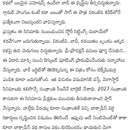
కథలో బలమైన ఎమోషన్స్ ఉండేలా బాబీ ఈ స్క్రిప్ట్‌ను తీర్చిదిద్దుతున్నారు.
గ్లామర్ హంగుల కంటే కథా బలంతో సాగే ఈ పాత్ర చిరంజీవి కెరీర్‌లోనే
ప్రత్యేకంగా నిలుస్తుందని భావిస్తున్నారు.
ప్రస్తుతం ఈ సినిమాకు సంబంధించిన స్టోరీ సిట్టింగ్స్ దుబాయ్‌లో
శరవేగంగా జరుగుతున్నాయి. చిరంజీవి, బాబీ, రచయితల బృందం అక్కడ
కథపై తుది మెరుగులు దిద్దుతున్నారు. ప్రీ-ప్రొడక్షన్ పనులు పూర్తి చేసుకుని..
ఈ ఏడాది మార్చి నుంచి రెగ్యులర్ షూటింగ్ ప్రారంభించేందుకు సన్నాహాలు
చేస్తున్నారు. భారీ బడ్జెట్‌తో తెరకెక్కనున్న ఈ చిత్రం కోసం టెక్నీషియన్ల
ఎంపిక కూడా జరుగుతోంది. ఇక విడుదల విషయానికి వస్తే, మెగాస్టార్
సినిమాలకు కలిసొచ్చే సంక్రాంతి సీజన్‌నే టార్గెట్ చేశారు. 2027 సంక్రాంతి
కానుకగా ఈ సినిమాను ప్రేక్షకుల ముందుకు తీసుకురావాలని ప్లాన్
చేస్తున్నారు. వాల్తేరు వీరయ్య కూడా సంక్రాంతికే వచ్చి బాక్సాఫీస్ వద్ద
రికార్డులు సృష్టించిన విషయం తెలిసిందే. ఇప్పుడు అదే సెంటిమెంట్‌తో కాకా
కూడా బాక్సాఫీస్ వద్ద కాసుల వర్షం కురిపించడం ఖాయమని మెగా