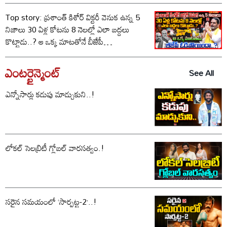
Top story: ప్రశాంత్ కిశోర్ విక్టరీ వెనుక ఉన్న 5
నిజాలు 30 ఏళ్ల కోటను 8 నెలల్లో ఎలా బద్దలు
కొట్టాడు..? ఆ ఒక్క మాటతోనే బీజేపీ
ఓడిపోయిందా..?
ఎంటర్టైన్మెంట్
See All
ఎన్నోసార్లు కడుపు మాడ్చుకుని..!
లోకల్ సెలబ్రిటీ గ్లోబల్ వారసత్వం.!
సరైన సమయంలో ‘సార్పట్ట-2’..!