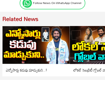
Follow News On WhatsApp Channel
Related News
ఎన్నోసార్లు కడుపు మాడ్చుకుని..!
లోకల్ సెలబ్రిటీ గ్లోబల్