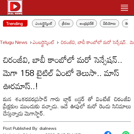
Trending
ఎంటర్టైన్మెంట్
క్రీడలు
ఆంధ్రప్రదేశ్
వీడియోలు
తెలం
Telugu News
ఎంటర్టైన్మెంట్
చిరంజీవి, బాబీ కాంబోలో మరో సెన్సేషన్..
చిరంజీవి, బాబీ కాంబోలో మరో సెన్సేషన్..
మెగా 158 టైటిల్ ఏంటో తెలుసా.. మాస్
ఊరమాస్..!
మన శంకరవరప్రసాద్ గారు బ్లాక్ బస్టర్ తో వింటేజ్ చిరంజీవి
ప్రేక్షకుల ముందుకు వచ్చాడు. ఇదే ఊపులో మరో రెండు సినిమాలు
చేస్తున్నాడు మెగాస్టార్.
Post Published By:
dialnews