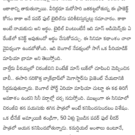
ఆకాశాన్ని తాకుతున్నాయి. వీరిద్దరూ మరోసారి జతకట్టబోతున్న ఈ ప్రాజెక్ట్
కోసం కాకా అనే పవర్ ఫుల్ టైటిల్‌ను పరిశీలిస్తున్నట్లు సమాచారం. కాకా
అంటే నాయకుడు అని అర్థం. టైటిల్ వింటుంటేనే ఇది మాస్ ఆడియెన్స్‌కు ఏ
రేంజ్‌లో కనెక్ట్ అవుతుందో అర్థం చేసుకోవచ్చు. ఈ సినిమా కథాంశం చాలా
వైవిధ్యంగా ఉండబోతోంది. ఇది బెంగాల్ నేపథ్యంలో సాగే ఒక పీరియాడిక్
మాఫియా డ్రామా అని తెలుస్తోంది.
వాల్తేరు వీరయ్యలో చిరంజీవిని వింటేజ్ మాస్ లుక్‌లో చూపించి మెప్పించిన
బాబీ.. ఈసారి సరికొత్త బ్యాక్‌డ్రాప్‌లో మెగాస్టార్‌ను ప్రెజెంట్ చేయడానికి
సిద్ధమవుతున్నారు. బెంగాల్ పోర్ట్ ఏరియా మాఫియా చుట్టూ ఈ కథ తిరిగే
అవకాశం ఉందని సినీ వర్గాల్లో చర్చ నడుస్తోంది. ముఖ్యంగా ఈ సినిమాలో
చిరంజీవి తన వయసుకు తగిన పాత్రలో అంటే కనిపించనుండటం విశేషం.
ఒక టీనేజ్ అమ్మాయికి తండ్రిగా, 50 ఏళ్లు పైబడిన పవర్ ఫుల్ లీడర్
పాత్రలో ఆయన కనిపించబోతున్నాడు. కమర్షియల్ అంశాలు ఉంటూనే,