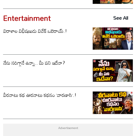
Entertainment
See All
విరాళాల విభీషణుడు వివేక్ ఒబెరాయ్.!
నేను సరిగ్గానే ఉన్నా.. మీ పని ఇదేనా?
వీరనాటు కథ ఊరనాటు కథనం ‘వారణాసి’.!