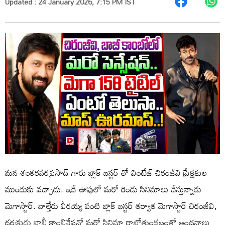
Updated : 24 January 2026, 7:15 PM IST
మన శంకరవరప్రసాద్ గారు బ్లాక్ బస్టర్ తో వింటేజ్ చిరంజీవి ప్రేక్షకుల
ముందుకు వచ్చాడు. ఇదే ఊపులో మరో రెండు సినిమాలు చేస్తున్నాడు
మెగాస్టార్. వాల్తేరు వీరయ్య వంటి బ్లాక్ బస్టర్ తర్వాత మెగాస్టార్ చిరంజీవి,
దర్శకుడు బాబీ కాంబినేషన్లో మరో సినిమా రాబోతుండటంతో అంచనాలు