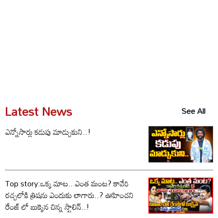
Latest News
See All
ఎన్నోసార్లు కడుపు మాడ్చుకుని..!
Top story:ఒక్క మాట.. ఎంత మంట? కావేరి
రచ్చలోకి త్రిషను ఎందుకు లాగారు..? ఊహించని
రేంజ్ లో బుక్కైన చిన్న స్టాలిన్..!