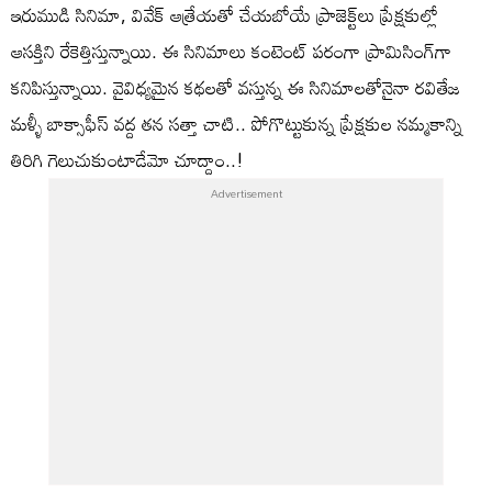
ఇరుముడి సినిమా, వివేక్ ఆత్రేయతో చేయబోయే ప్రాజెక్ట్‌లు ప్రేక్షకుల్లో
ఆసక్తిని రేకెత్తిస్తున్నాయి. ఈ సినిమాలు కంటెంట్ పరంగా ప్రామిసింగ్‌గా
కనిపిస్తున్నాయి. వైవిధ్యమైన కథలతో వస్తున్న ఈ సినిమాలతోనైనా రవితేజ
మళ్ళీ బాక్సాఫీస్ వద్ద తన సత్తా చాటి.. పోగొట్టుకున్న ప్రేక్షకుల నమ్మకాన్ని
తిరిగి గెలుచుకుంటాడేమో చూద్దాం..!