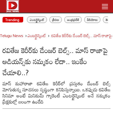
Trending
ఎంటర్టైన్మెంట్
క్రీడలు
ఆంధ్రప్రదేశ్
వీడియోలు
తెలం
Telugu News
ఎంటర్టైన్మెంట్
రవితేజ కెరీర్‌కు డేంజర్ బెల్స్.. మాస్ రాజా
రవితేజ కెరీర్‌కు డేంజర్ బెల్స్.. మాస్ రాజాపై
ఆడియన్స్‌కు నమ్మకం లేదా.. ఇంకేం
చేయాలి..?
మాస్ మహారాజా రవితేజ కెరీర్‌లో ప్రస్తుతం డేంజర్ బెల్స్
మోగుతున్న సూచనలు స్పష్టంగా కనిపిస్తున్నాయి. ఒకప్పుడు రవితేజ
సినిమా అంటే మినిమమ్ గ్యారెంటీ ఎంటర్టైన్మెంట్ అనే నమ్మకం
ప్రేక్షకుల్లో బలంగా ఉండేది