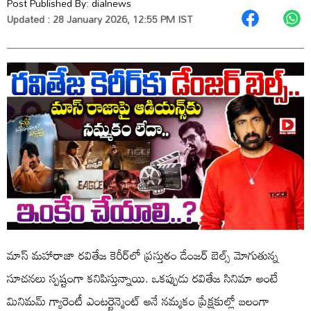
Post Published By:
dialnews
Updated : 28 January 2026, 12:55 PM IST
మాస్ మహారాజా రవితేజ కెరీర్‌లో ప్రస్తుతం డేంజర్ బెల్స్ మోగుతున్న
సూచనలు స్పష్టంగా కనిపిస్తున్నాయి. ఒకప్పుడు రవితేజ సినిమా అంటే
మినిమమ్ గ్యారెంటీ ఎంటర్టైన్మెంట్ అనే నమ్మకం ప్రేక్షకుల్లో బలంగా