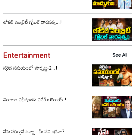
లోకల్ సెలబ్రిటీ గ్లోబల్ వారసత్వం.!
Entertainment
See All
సరైన సమయంలో ‘సార్పట్ట-2’..!
విరాళాల విభీషణుడు వివేక్ ఒబెరాయ్.!
నేను సరిగ్గానే ఉన్నా.. మీ పని ఇదేనా?