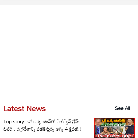
Latest News
See All
Top story: ఒకే ఒక్క బటన్‌తో పాకిస్తాన్ గేమ్
ఓవర్.. ఉగ్రదేశాన్ని వణికిస్తున్న అగ్ని-4 క్షిపణి.!