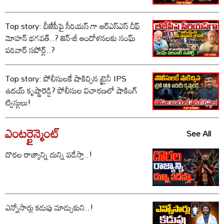
Top story: బీజేపీపై సీరియస్ గా ఆర్‌ఎస్‌ఎస్ చీఫ్
మోహన్ భగవత్..? జెన్-జీ ఆందోళనలకు సంఘ్
పరివార్ సపోర్ట్..?
Top story: పోలీసులకే షాకిచ్చిన ట్రైనీ IPS
ఉదయ్ కృష్ణారెడ్డి? పోలీసుల విచారణలో షాకింగ్
ట్విస్టులు!
ఎంటర్టైన్మెంట్
See All
దొరల రాజ్యాన్ని దున్ని పడేస్తా..!
ఎన్నోసార్లు కడుపు మాడ్చుకుని..!