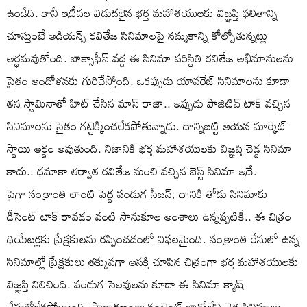
ఉండేది. కానీ ఇటీవల విడుదలైన భర్త మహాశయులకు విజ్ఞప్తి ఫలితాన్ని
చూస్తుంటే ఆడియన్స్ రవితేజ సినిమాలపై నమ్మకాన్ని కోల్పోతున్నట్లు
అర్థమవుతోంది. బాక్సాఫీస్ వద్ద ఈ సినిమా పరిస్థితి రవితేజ అభిమానులను
సైతం ఆందోళనకు గురిచేస్తోంది. ఒకప్పుడు యావరేజ్ సినిమాలను కూడా
తన స్టామినాతో హిట్ చేసిన మాస్ రాజా.. ఇప్పుడు పాజిటివ్ టాక్ వచ్చిన
సినిమాలను సైతం గట్టెక్కించలేకపోతున్నాడు. దాన్నిబట్టి ఆయన మార్కెట్
స్థాయి అర్థం అవుతుంది. నిజానికి భర్త మహాశయులకు విజ్ఞప్తి చెడ్డ సినిమా
కాదు.. ధమాకా తర్వాత రవితేజ నుంచి వచ్చిన బెస్ట్ సినిమా ఇదే.
పైగా సంక్రాంతి లాంటి పెద్ద పండుగ సీజన్, దానికి తోడు సినిమాకు
డీసెంట్ టాక్ రావడం వంటి సానుకూల అంశాలు ఉన్నప్పటికీ.. ఈ చిత్రం
థియేటర్లకు ప్రేక్షకులను రప్పించడంలో విఫలమైంది. సంక్రాంతి రేసులో ఉన్న
సినిమాల్లో ప్రేక్షకులు తక్కువగా ఆసక్తి చూపిన చిత్రంగా భర్త మహాశయులకు
విజ్ఞప్తి నిలిచింది. పండుగ సెలవులను కూడా ఈ సినిమా క్యాష్
చేసుకోలేకపోయింది. సాధారణంగా కంటెంట్ బాగోలేని చెత్త సినిమాలు