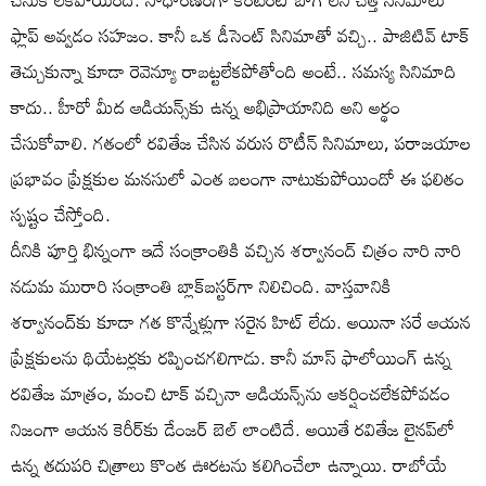
ఫ్లాప్ అవ్వడం సహజం. కానీ ఒక డీసెంట్ సినిమాతో వచ్చి.. పాజిటివ్ టాక్
తెచ్చుకున్నా కూడా రెవెన్యూ రాబట్టలేకపోతోంది అంటే.. సమస్య సినిమాది
కాదు.. హీరో మీద ఆడియన్స్‌కు ఉన్న అభిప్రాయానిది అని అర్థం
చేసుకోవాలి. గతంలో రవితేజ చేసిన వరుస రొటీన్ సినిమాలు, పరాజయాల
ప్రభావం ప్రేక్షకుల మనసులో ఎంత బలంగా నాటుకుపోయిందో ఈ ఫలితం
స్పష్టం చేస్తోంది.
దీనికి పూర్తి భిన్నంగా ఇదే సంక్రాంతికి వచ్చిన శర్వానంద్ చిత్రం నారి నారి
నడుమ మురారి సంక్రాంతి బ్లాక్‌బస్టర్‌గా నిలిచింది. వాస్తవానికి
శర్వానంద్‌కు కూడా గత కొన్నేళ్లుగా సరైన హిట్ లేదు. అయినా సరే ఆయన
ప్రేక్షకులను థియేటర్లకు రప్పించగలిగాడు. కానీ మాస్ ఫాలోయింగ్ ఉన్న
రవితేజ మాత్రం, మంచి టాక్ వచ్చినా ఆడియన్స్‌ను ఆకర్షించలేకపోవడం
నిజంగా ఆయన కెరీర్‌కు డేంజర్ బెల్ లాంటిదే. అయితే రవితేజ లైనప్‌లో
ఉన్న తదుపరి చిత్రాలు కొంత ఊరటను కలిగించేలా ఉన్నాయి. రాబోయే